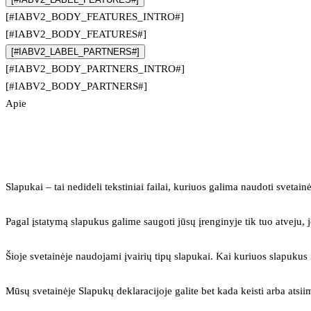
[#IABV2_BODY_FEATURES_INTRO#]
[#IABV2_BODY_FEATURES#]
[#IABV2_LABEL_PARTNERS#]
[#IABV2_BODY_PARTNERS_INTRO#]
[#IABV2_BODY_PARTNERS#]
Apie
Slapukai – tai nedideli tekstiniai failai, kuriuos galima naudoti svetainė
Pagal įstatymą slapukus galime saugoti jūsų įrenginyje tik tuo atveju, j
Šioje svetainėje naudojami įvairių tipų slapukai. Kai kuriuos slapuku
Mūsų svetainėje Slapukų deklaracijoje galite bet kada keisti arba atsii