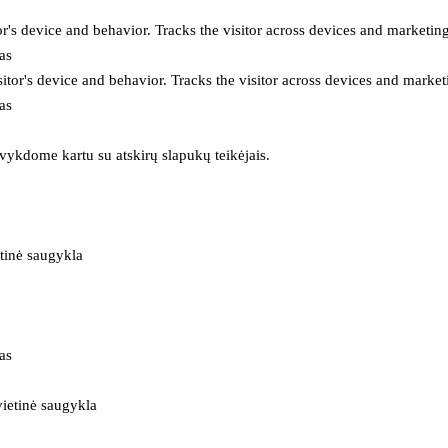
or's device and behavior. Tracks the visitor across devices and marketin
as
itor's device and behavior. Tracks the visitor across devices and market
as
 vykdome kartu su atskirų slapukų teikėjais.
tinė saugykla
as
ietinė saugykla