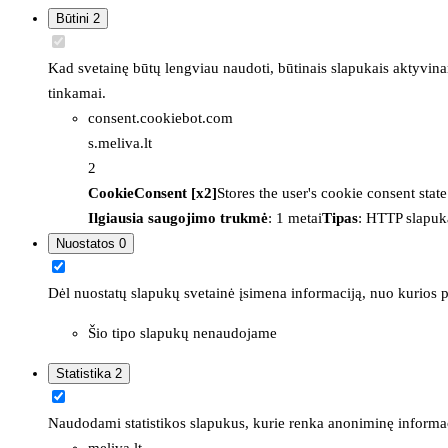
Būtini
2
Kad svetainę būtų lengviau naudoti, būtinais slapukais aktyvina
tinkamai.
consent.cookiebot.com
s.meliva.lt
2
CookieConsent [x2]
Stores the user's cookie consent stat
Ilgiausia saugojimo trukmė
: 1 metai
Tipas
: HTTP slapuk
Nuostatos
0
Dėl nuostatų slapukų svetainė įsimena informaciją, nuo kurios pr
Šio tipo slapukų nenaudojame
Statistika
2
Naudodami statistikos slapukus, kurie renka anoniminę informacija
meliva.lt