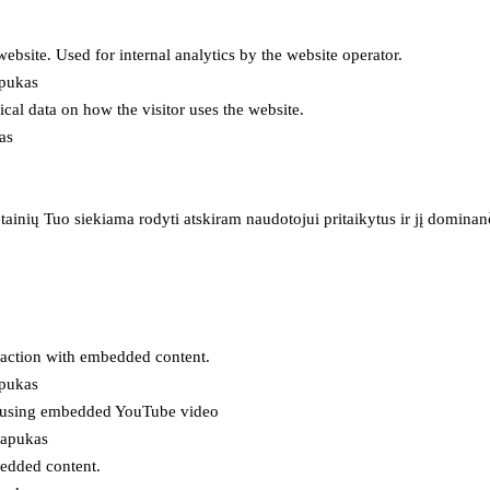
 website. Used for internal analytics by the website operator.
apukas
tical data on how the visitor uses the website.
as
inių Tuo siekiama rodyti atskiram naudotojui pritaikytus ir jį dominanči
eraction with embedded content.
apukas
es using embedded YouTube video
lapukas
bedded content.