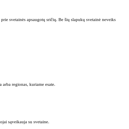
prie svetainės apsaugotų sričių. Be šių slapukų svetainė neveiks
a arba regionas, kuriame esate.
tojai sąveikauja su svetaine.