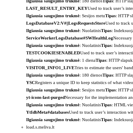
Ilgiausia saugojimo trukmė
: 180 dienos
Tipas
: HTTP sl
LAST_RESULT_ENTRY_KEY
Used to track user’s int
Ilgiausia saugojimo trukmė
: Sesijos metu
Tipas
: HTTP s
LogsDatabaseV2:V#||LogsRequestsStore
Used to track 
Ilgiausia saugojimo trukmė
: Nuolatinis
Tipas
: Indeksu
ServiceWorkerLogsDatabase#SWHealthLog
Necessary 
Ilgiausia saugojimo trukmė
: Nuolatinis
Tipas
: Indeksu
TESTCOOKIESENABLED
Used to track user’s interac
Ilgiausia saugojimo trukmė
: 1 diena
Tipas
: HTTP slapuk
VISITOR_INFO1_LIVE
Tries to estimate the users' ba
Ilgiausia saugojimo trukmė
: 180 dienos
Tipas
: HTTP sl
YSC
Registers a unique ID to keep statistics of what vid
Ilgiausia saugojimo trukmė
: Sesijos metu
Tipas
: HTTP s
yt-icons-last-purged
Necessary for the implementation an
Ilgiausia saugojimo trukmė
: Nuolatinis
Tipas
: HTML vie
YtIdbMeta#databases
Used to track user’s interaction w
Ilgiausia saugojimo trukmė
: Nuolatinis
Tipas
: Indeksu
load.s.meliva.lt