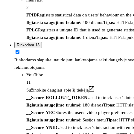
2
FPID
Registers statistical data on users' behaviour on the
Ilgiausia saugojimo trukmė
: 400 dienos
Tipas
: HTTP sl
FPLC
Registers a unique ID that is used to generate statis
Ilgiausia saugojimo trukmė
: 1 diena
Tipas
: HTTP slapuk
Rinkodara
13
Rinkodaros slapukai naudojami lankytojams sekti daugelyje sveta
reklamuotojams.
YouTube
11
Sužinokite daugiau apie šį tiekėją
__Secure-ROLLOUT_TOKEN
Used to track user’s int
Ilgiausia saugojimo trukmė
: 180 dienos
Tipas
: HTTP sl
__Secure-YEC
Stores the user's video player preferenc
Ilgiausia saugojimo trukmė
: Sesijos metu
Tipas
: HTTP s
__Secure-YNID
Used to track user’s interaction with em