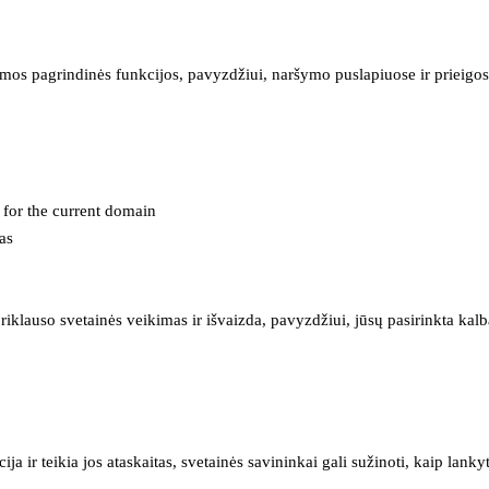
mos pagrindinės funkcijos, pavyzdžiui, naršymo puslapiuose ir prieigos 
e for the current domain
as
iklauso svetainės veikimas ir išvaizda, pavyzdžiui, jūsų pasirinkta kalb
 ir teikia jos ataskaitas, svetainės savininkai gali sužinoti, kaip lanky