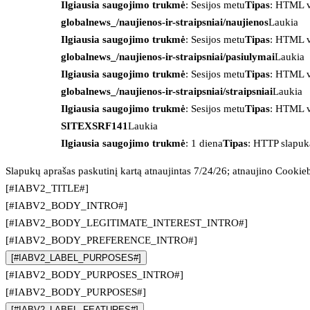
Ilgiausia saugojimo trukmė
: Sesijos metu
Tipas
: HTML v
globalnews_/naujienos-ir-straipsniai/naujienos
Laukia
Ilgiausia saugojimo trukmė
: Sesijos metu
Tipas
: HTML v
globalnews_/naujienos-ir-straipsniai/pasiulymai
Laukia
Ilgiausia saugojimo trukmė
: Sesijos metu
Tipas
: HTML v
globalnews_/naujienos-ir-straipsniai/straipsniai
Laukia
Ilgiausia saugojimo trukmė
: Sesijos metu
Tipas
: HTML v
SITEXSRF141
Laukia
Ilgiausia saugojimo trukmė
: 1 diena
Tipas
: HTTP slapuk
Slapukų aprašas paskutinį kartą atnaujintas 7/24/26; atnaujino
Cookie
[#IABV2_TITLE#]
[#IABV2_BODY_INTRO#]
[#IABV2_BODY_LEGITIMATE_INTEREST_INTRO#]
[#IABV2_BODY_PREFERENCE_INTRO#]
[#IABV2_LABEL_PURPOSES#]
[#IABV2_BODY_PURPOSES_INTRO#]
[#IABV2_BODY_PURPOSES#]
[#IABV2_LABEL_FEATURES#]