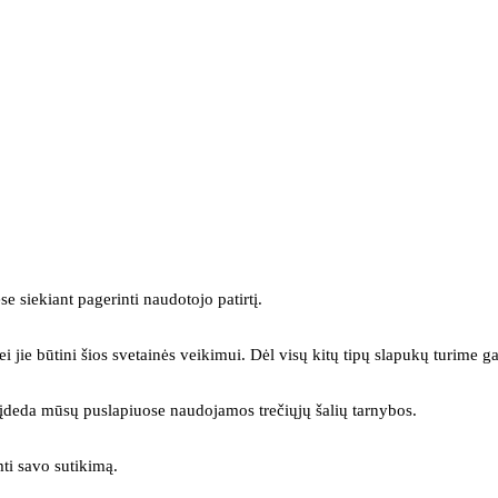
se siekiant pagerinti naudotojo patirtį.
ei jie būtini šios svetainės veikimui. Dėl visų kitų tipų slapukų turime ga
s įdeda mūsų puslapiuose naudojamos trečiųjų šalių tarnybos.
mti savo sutikimą.