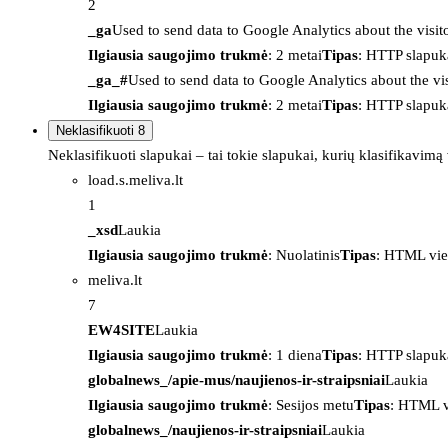
2
_ga
Used to send data to Google Analytics about the visit
Ilgiausia saugojimo trukmė
: 2 metai
Tipas
: HTTP slapuk
_ga_#
Used to send data to Google Analytics about the vis
Ilgiausia saugojimo trukmė
: 2 metai
Tipas
: HTTP slapuk
Neklasifikuoti
8
Neklasifikuoti slapukai – tai tokie slapukai, kurių klasifikavimą
load.s.meliva.lt
1
_xsd
Laukia
Ilgiausia saugojimo trukmė
: Nuolatinis
Tipas
: HTML vie
meliva.lt
7
EW4SITE
Laukia
Ilgiausia saugojimo trukmė
: 1 diena
Tipas
: HTTP slapuk
globalnews_/apie-mus/naujienos-ir-straipsniai
Laukia
Ilgiausia saugojimo trukmė
: Sesijos metu
Tipas
: HTML v
globalnews_/naujienos-ir-straipsniai
Laukia