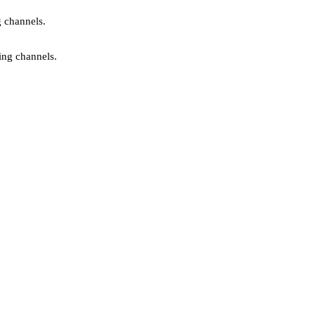
g channels.
ing channels.