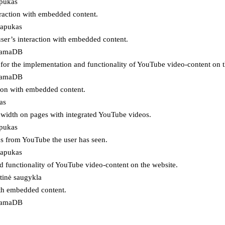
apukas
eraction with embedded content.
lapukas
user’s interaction with embedded content.
ojamaDB
for the implementation and functionality of YouTube video-content on t
ojamaDB
tion with embedded content.
as
ndwidth on pages with integrated YouTube videos.
apukas
eos from YouTube the user has seen.
lapukas
d functionality of YouTube video-content on the website.
tinė saugykla
ith embedded content.
ojamaDB