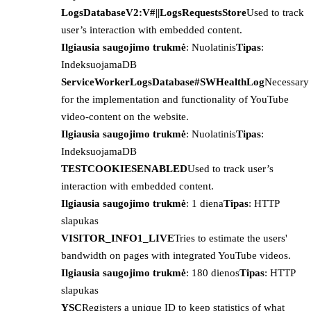
LogsDatabaseV2:V#||LogsRequestsStore
Used to track
user’s interaction with embedded content.
Ilgiausia saugojimo trukmė
: Nuolatinis
Tipas
:
IndeksuojamaDB
ServiceWorkerLogsDatabase#SWHealthLog
Necessary
for the implementation and functionality of YouTube
video-content on the website.
Ilgiausia saugojimo trukmė
: Nuolatinis
Tipas
:
IndeksuojamaDB
TESTCOOKIESENABLED
Used to track user’s
interaction with embedded content.
Ilgiausia saugojimo trukmė
: 1 diena
Tipas
: HTTP
slapukas
VISITOR_INFO1_LIVE
Tries to estimate the users'
bandwidth on pages with integrated YouTube videos.
Ilgiausia saugojimo trukmė
: 180 dienos
Tipas
: HTTP
slapukas
YSC
Registers a unique ID to keep statistics of what