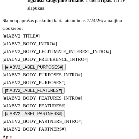
Ilgiausia saugojimo trukmė
: 1 diena
Tipas
: HTTP
slapukas
Slapukų aprašas paskutinį kartą atnaujintas 7/24/26; atnaujino
Cookiebot
[#IABV2_TITLE#]
[#IABV2_BODY_INTRO#]
[#IABV2_BODY_LEGITIMATE_INTEREST_INTRO#]
[#IABV2_BODY_PREFERENCE_INTRO#]
[#IABV2_LABEL_PURPOSES#]
[#IABV2_BODY_PURPOSES_INTRO#]
[#IABV2_BODY_PURPOSES#]
[#IABV2_LABEL_FEATURES#]
[#IABV2_BODY_FEATURES_INTRO#]
[#IABV2_BODY_FEATURES#]
[#IABV2_LABEL_PARTNERS#]
[#IABV2_BODY_PARTNERS_INTRO#]
[#IABV2_BODY_PARTNERS#]
Apie