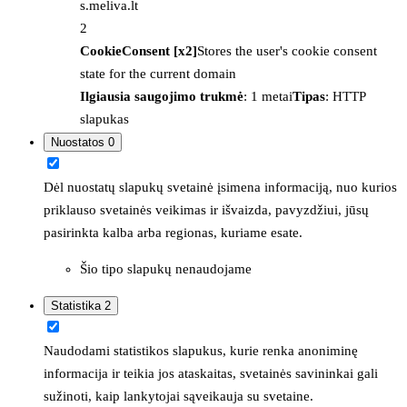
s.meliva.lt
2
CookieConsent [x2]
Stores the user's cookie consent
state for the current domain
Ilgiausia saugojimo trukmė
: 1 metai
Tipas
: HTTP
slapukas
Nuostatos
0
Dėl nuostatų slapukų svetainė įsimena informaciją, nuo kurios
priklauso svetainės veikimas ir išvaizda, pavyzdžiui, jūsų
pasirinkta kalba arba regionas, kuriame esate.
Šio tipo slapukų nenaudojame
Statistika
2
Naudodami statistikos slapukus, kurie renka anoniminę
informacija ir teikia jos ataskaitas, svetainės savininkai gali
sužinoti, kaip lankytojai sąveikauja su svetaine.