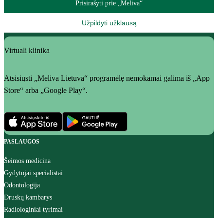
Prisirašyti prie „Meliva“
Užpildyti užklausą
Virtuali klinika
Atsisiųsti „Meliva Lietuva“ programėlę nemokamai galima iš „App
Store“ arba „Google Play“.
PASLAUGOS
Šeimos medicina
Gydytojai specialistai
Odontologija
Druskų kambarys
Radiologiniai tyrimai