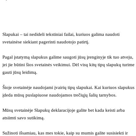
Slapukai – tai nedideli tekstiniai failai, kuriuos galima naudoti 
svetainėse siekiant pagerinti naudotojo patirtį.
Pagal įstatymą slapukus galime saugoti jūsų įrenginyje tik tuo atveju, 
jei jie būtini šios svetainės veikimui. Dėl visų kitų tipų slapukų turime 
gauti jūsų leidimą.
Šioje svetainėje naudojami įvairių tipų slapukai. Kai kuriuos slapukus 
įdeda mūsų puslapiuose naudojamos trečiųjų šalių tarnybos.
Mūsų svetainėje Slapukų deklaracijoje galite bet kada keisti arba 
atsiimti savo sutikimą.
Sužinoti išsamiau, kas mes tokie, kaip su mumis galite susisiekti ir 