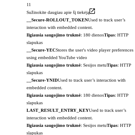
11
Sužinokite daugiau apie šį tiekėją
__Secure-ROLLOUT_TOKEN
Used to track user’s
interaction with embedded content.
Ilgiausia saugojimo trukmė
: 180 dienos
Tipas
: HTTP
slapukas
__Secure-YEC
Stores the user's video player preferences
using embedded YouTube video
Ilgiausia saugojimo trukmė
: Sesijos metu
Tipas
: HTTP
slapukas
__Secure-YNID
Used to track user’s interaction with
embedded content.
Ilgiausia saugojimo trukmė
: 180 dienos
Tipas
: HTTP
slapukas
LAST_RESULT_ENTRY_KEY
Used to track user’s
interaction with embedded content.
Ilgiausia saugojimo trukmė
: Sesijos metu
Tipas
: HTTP
slapukas