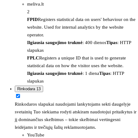
meliva.lt
2
FPID
Registers statistical data on users' behaviour on the
website. Used for internal analytics by the website
operator.
Ilgiausia saugojimo trukmė
: 400 dienos
Tipas
: HTTP
slapukas
FPLC
Registers a unique ID that is used to generate
statistical data on how the visitor uses the website.
Ilgiausia saugojimo trukmė
: 1 diena
Tipas
: HTTP
slapukas
Rinkodara
13
Rinkodaros slapukai naudojami lankytojams sekti daugelyje
svetainių Tuo siekiama rodyti atskiram naudotojui pritaikytus ir
jį dominančius skelbimus – tokie skelbimai vertingesni
leidėjams ir trečiųjų šalių reklamuotojams.
YouTube