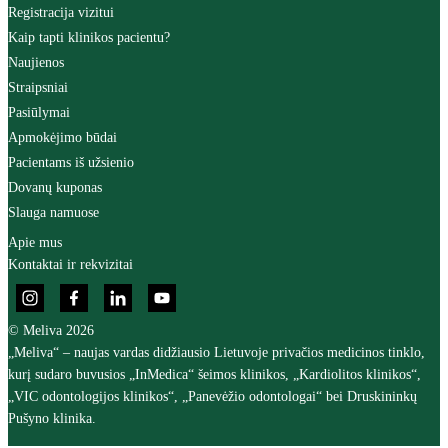
Registracija vizitui
Kaip tapti klinikos pacientu?
Naujienos
Straipsniai
Pasiūlymai
Apmokėjimo būdai
Pacientams iš užsienio
Dovanų kuponas
Slauga namuose
Apie mus
Kontaktai ir rekvizitai
© Meliva 2026
„Meliva“ – naujas vardas didžiausio Lietuvoje privačios medicinos tinklo,
kurį sudaro buvusios „InMedica“ šeimos klinikos, „Kardiolitos klinikos“,
„VIC odontologijos klinikos“, „Panevėžio odontologai“ bei Druskininkų
Pušyno klinika.