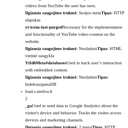
videos from YouTube the user has seen.
Ilgiausia saugojimo trukmė
: Sesijos metu
Tipas
: HTTP
slapukas
yt-icons-last-purged
Necessary for the implementation
and functionality of YouTube video-content on the
website.
Ilgiausia saugojimo trukmė
: Nuolatinis
Tipas
: HTML
vietinė saugykla
YtIdbMeta#databases
Used to track user’s interaction
with embedded content.
Ilgiausia saugojimo trukmė
: Nuolatinis
Tipas
:
IndeksuojamaDB
load.s.meliva.lt
2
_ga
Used to send data to Google Analytics about the
visitor's device and behavior. Tracks the visitor across
devices and marketing channels.
Ilgiausia saugojimo trukmė
: 2 metai
Tipas
: HTTP