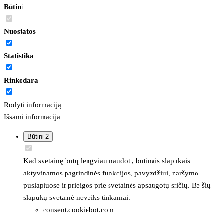
Būtini
Nuostatos
Statistika
Rinkodara
Rodyti informaciją
Išsami informacija
Būtini
2
Kad svetainę būtų lengviau naudoti, būtinais slapukais
aktyvinamos pagrindinės funkcijos, pavyzdžiui, naršymo
puslapiuose ir prieigos prie svetainės apsaugotų sričių. Be šių
slapukų svetainė neveiks tinkamai.
consent.cookiebot.com