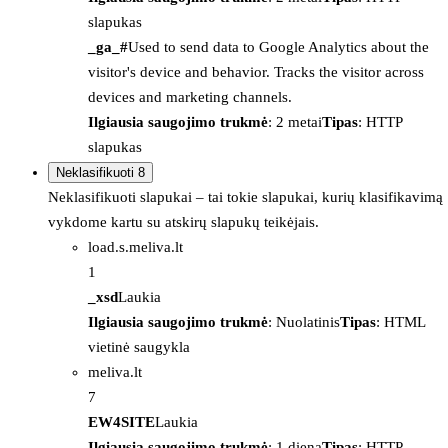
slapukas
_ga_#
Used to send data to Google Analytics about the
visitor's device and behavior. Tracks the visitor across
devices and marketing channels.
Ilgiausia saugojimo trukmė
: 2 metai
Tipas
: HTTP
slapukas
Neklasifikuoti
8
Neklasifikuoti slapukai – tai tokie slapukai, kurių klasifikavimą
vykdome kartu su atskirų slapukų teikėjais.
load.s.meliva.lt
1
_xsd
Laukia
Ilgiausia saugojimo trukmė
: Nuolatinis
Tipas
: HTML
vietinė saugykla
meliva.lt
7
EW4SITE
Laukia
Ilgiausia saugojimo trukmė
: 1 diena
Tipas
: HTTP