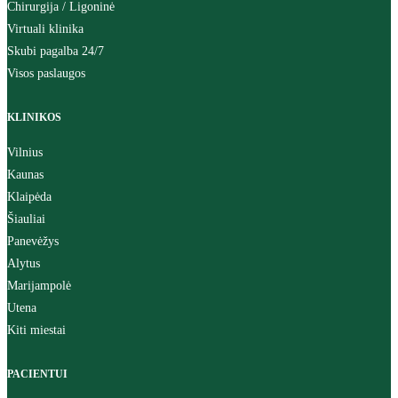
Chirurgija / Ligoninė
Virtuali klinika
Skubi pagalba 24/7
Visos paslaugos
KLINIKOS
Vilnius
Kaunas
Klaipėda
Šiauliai
Panevėžys
Alytus
Marijampolė
Utena
Kiti miestai
PACIENTUI