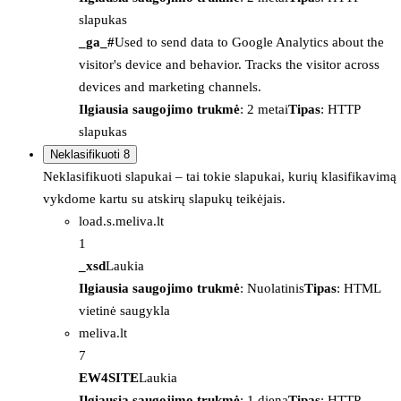
slapukas
_ga_#
Used to send data to Google Analytics about the
visitor's device and behavior. Tracks the visitor across
devices and marketing channels.
Ilgiausia saugojimo trukmė
: 2 metai
Tipas
: HTTP
slapukas
Neklasifikuoti
8
Neklasifikuoti slapukai – tai tokie slapukai, kurių klasifikavimą
vykdome kartu su atskirų slapukų teikėjais.
load.s.meliva.lt
1
_xsd
Laukia
Ilgiausia saugojimo trukmė
: Nuolatinis
Tipas
: HTML
vietinė saugykla
meliva.lt
7
EW4SITE
Laukia
Ilgiausia saugojimo trukmė
: 1 diena
Tipas
: HTTP