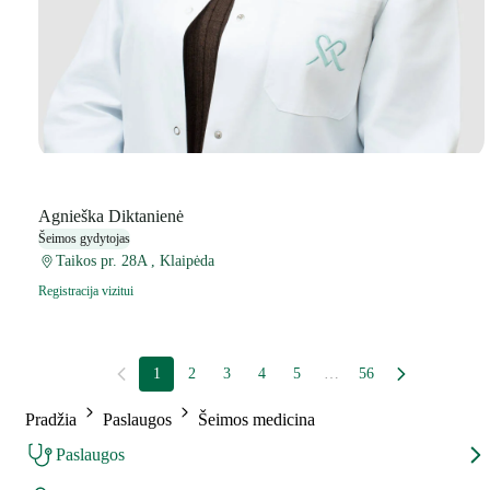
Agnieška Diktanienė
Šeimos gydytojas
Taikos pr. 28A , Klaipėda
Registracija vizitui
1
2
3
4
5
…
56
Pradžia
Paslaugos
Šeimos medicina
Paslaugos