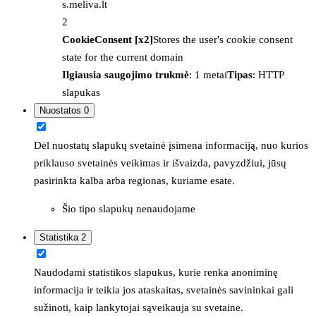
s.meliva.lt
2
CookieConsent [x2]
Stores the user's cookie consent
state for the current domain
Ilgiausia saugojimo trukmė
: 1 metai
Tipas
: HTTP
slapukas
Nuostatos
0
Dėl nuostatų slapukų svetainė įsimena informaciją, nuo kurios
priklauso svetainės veikimas ir išvaizda, pavyzdžiui, jūsų
pasirinkta kalba arba regionas, kuriame esate.
Šio tipo slapukų nenaudojame
Statistika
2
Naudodami statistikos slapukus, kurie renka anoniminę
informacija ir teikia jos ataskaitas, svetainės savininkai gali
sužinoti, kaip lankytojai sąveikauja su svetaine.