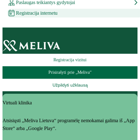
Paslaugas teikiantys gydytojai
Registracija internetu
Registracija vizitui
Prisirašyti prie „Meliva“
Užpildyti užklausą
Virtuali klinika
Atsisiųsti „Meliva Lietuva“ programėlę nemokamai galima iš „App
Store“ arba „Google Play“.