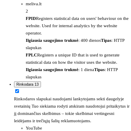
meliva.lt
2
FPID
Registers statistical data on users' behaviour on the
website. Used for internal analytics by the website
operator.
Ilgiausia saugojimo trukmė
: 400 dienos
Tipas
: HTTP
slapukas
FPLC
Registers a unique ID that is used to generate
statistical data on how the visitor uses the website.
Ilgiausia saugojimo trukmė
: 1 diena
Tipas
: HTTP
slapukas
Rinkodara
13
Rinkodaros slapukai naudojami lankytojams sekti daugelyje
svetainių Tuo siekiama rodyti atskiram naudotojui pritaikytus ir
jį dominančius skelbimus – tokie skelbimai vertingesni
leidėjams ir trečiųjų šalių reklamuotojams.
YouTube