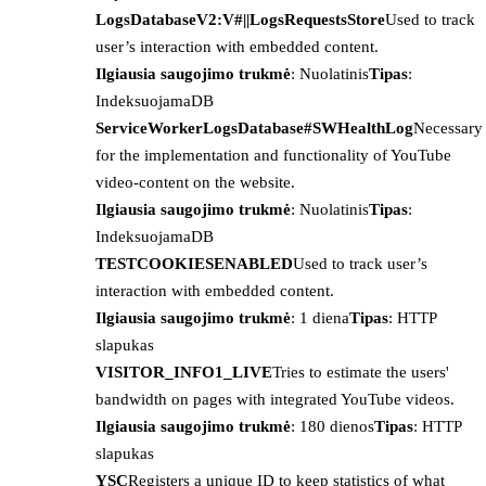
LogsDatabaseV2:V#||LogsRequestsStore
Used to track
user’s interaction with embedded content.
Ilgiausia saugojimo trukmė
: Nuolatinis
Tipas
:
IndeksuojamaDB
ServiceWorkerLogsDatabase#SWHealthLog
Necessary
for the implementation and functionality of YouTube
video-content on the website.
Ilgiausia saugojimo trukmė
: Nuolatinis
Tipas
:
IndeksuojamaDB
TESTCOOKIESENABLED
Used to track user’s
interaction with embedded content.
Ilgiausia saugojimo trukmė
: 1 diena
Tipas
: HTTP
slapukas
VISITOR_INFO1_LIVE
Tries to estimate the users'
bandwidth on pages with integrated YouTube videos.
Ilgiausia saugojimo trukmė
: 180 dienos
Tipas
: HTTP
slapukas
YSC
Registers a unique ID to keep statistics of what