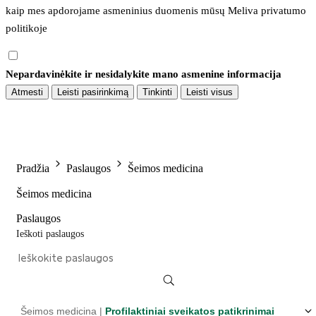
kaip mes apdorojame asmeninius duomenis mūsų 
Meliva privatumo 
politikoje
Nepardavinėkite ir nesidalykite mano asmenine informacija
Atmesti
Leisti pasirinkimą
Tinkinti
Leisti visus
Pradžia
Paslaugos
Šeimos medicina
Šeimos medicina
Paslaugos
Ieškoti paslaugos
Šeimos medicina |
Profilaktiniai sveikatos patikrinimai