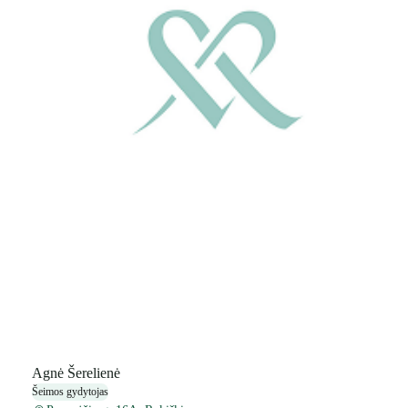
Agnė Šerelienė
Šeimos gydytojas