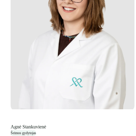
Agnė Stankuvienė
Šeimos gydytojas