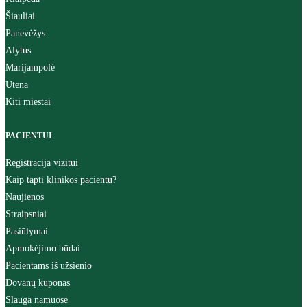
Šiauliai
Panevėžys
Alytus
Marijampolė
Utena
Kiti miestai
PACIENTUI
Registracija vizitui
Kaip tapti klinikos pacientu?
Naujienos
Straipsniai
Pasiūlymai
Apmokėjimo būdai
Pacientams iš užsienio
Dovanų kuponas
Slauga namuose