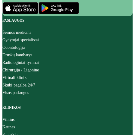
PASLAUGOS
Šeimos medicina
Gydytojai specialistai
Odontologija
Druskų kambarys
Radiologiniai tyrimai
Chirurgija / Ligoninė
Virtuali klinika
Skubi pagalba 24/7
Visos paslaugos
KLINIKOS
Vilnius
Kaunas
Klaipėda