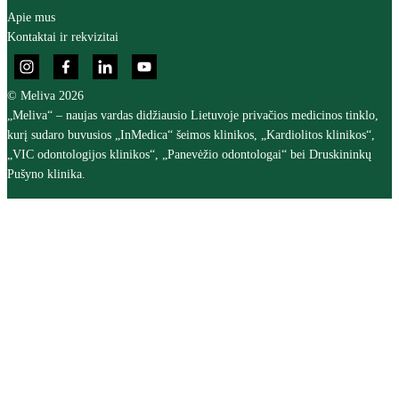
Apie mus
Kontaktai ir rekvizitai
© Meliva 2026
„Meliva“ – naujas vardas didžiausio Lietuvoje privačios medicinos tinklo,
kurį sudaro buvusios „InMedica“ šeimos klinikos, „Kardiolitos klinikos“,
„VIC odontologijos klinikos“, „Panevėžio odontologai“ bei Druskininkų
Pušyno klinika.