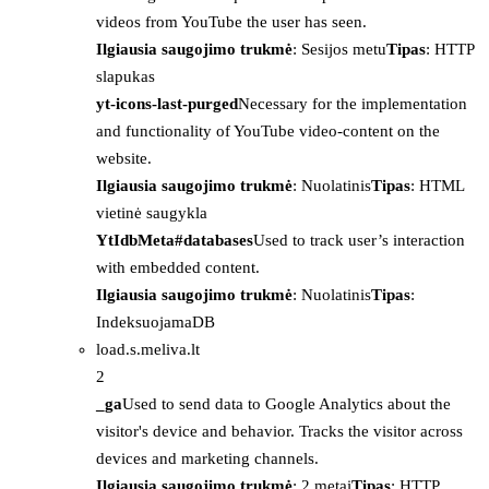
videos from YouTube the user has seen.
Ilgiausia saugojimo trukmė
: Sesijos metu
Tipas
: HTTP
slapukas
yt-icons-last-purged
Necessary for the implementation
and functionality of YouTube video-content on the
website.
Ilgiausia saugojimo trukmė
: Nuolatinis
Tipas
: HTML
vietinė saugykla
YtIdbMeta#databases
Used to track user’s interaction
with embedded content.
Ilgiausia saugojimo trukmė
: Nuolatinis
Tipas
:
IndeksuojamaDB
load.s.meliva.lt
2
_ga
Used to send data to Google Analytics about the
visitor's device and behavior. Tracks the visitor across
devices and marketing channels.
Ilgiausia saugojimo trukmė
: 2 metai
Tipas
: HTTP