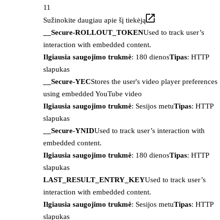
11
Sužinokite daugiau apie šį tiekėją
__Secure-ROLLOUT_TOKEN
Used to track user’s
interaction with embedded content.
Ilgiausia saugojimo trukmė
: 180 dienos
Tipas
: HTTP
slapukas
__Secure-YEC
Stores the user's video player preferences
using embedded YouTube video
Ilgiausia saugojimo trukmė
: Sesijos metu
Tipas
: HTTP
slapukas
__Secure-YNID
Used to track user’s interaction with
embedded content.
Ilgiausia saugojimo trukmė
: 180 dienos
Tipas
: HTTP
slapukas
LAST_RESULT_ENTRY_KEY
Used to track user’s
interaction with embedded content.
Ilgiausia saugojimo trukmė
: Sesijos metu
Tipas
: HTTP
slapukas