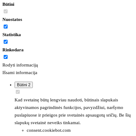
Būtini
Nuostatos
Statistika
Rinkodara
Rodyti informaciją
Išsami informacija
Būtini
2
Kad svetainę būtų lengviau naudoti, būtinais slapukais
aktyvinamos pagrindinės funkcijos, pavyzdžiui, naršymo
puslapiuose ir prieigos prie svetainės apsaugotų sričių. Be šių
slapukų svetainė neveiks tinkamai.
consent.cookiebot.com