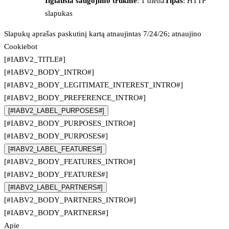
Ilgiausia saugojimo trukmė
: 1 diena
Tipas
: HTTP
slapukas
Slapukų aprašas paskutinį kartą atnaujintas 7/24/26; atnaujino
Cookiebot
[#IABV2_TITLE#]
[#IABV2_BODY_INTRO#]
[#IABV2_BODY_LEGITIMATE_INTEREST_INTRO#]
[#IABV2_BODY_PREFERENCE_INTRO#]
[#IABV2_LABEL_PURPOSES#]
[#IABV2_BODY_PURPOSES_INTRO#]
[#IABV2_BODY_PURPOSES#]
[#IABV2_LABEL_FEATURES#]
[#IABV2_BODY_FEATURES_INTRO#]
[#IABV2_BODY_FEATURES#]
[#IABV2_LABEL_PARTNERS#]
[#IABV2_BODY_PARTNERS_INTRO#]
[#IABV2_BODY_PARTNERS#]
Apie