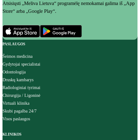
Atsisiųsti „Meliva Lietuva“ programėlę nemokamai galima iš „App
Store“ arba „Google Play“.
PASLAUGOS
Šeimos medicina
Gydytojai specialistai
Odontologija
Druskų kambarys
Radiologiniai tyrimai
Chirurgija / Ligoninė
Virtuali klinika
Skubi pagalba 24/7
Visos paslaugos
KLINIKOS