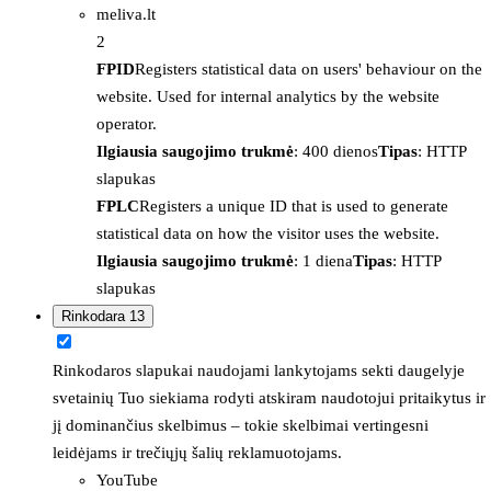
meliva.lt
2
FPID
Registers statistical data on users' behaviour on the
website. Used for internal analytics by the website
operator.
Ilgiausia saugojimo trukmė
: 400 dienos
Tipas
: HTTP
slapukas
FPLC
Registers a unique ID that is used to generate
statistical data on how the visitor uses the website.
Ilgiausia saugojimo trukmė
: 1 diena
Tipas
: HTTP
slapukas
Rinkodara
13
Rinkodaros slapukai naudojami lankytojams sekti daugelyje
svetainių Tuo siekiama rodyti atskiram naudotojui pritaikytus ir
jį dominančius skelbimus – tokie skelbimai vertingesni
leidėjams ir trečiųjų šalių reklamuotojams.
YouTube