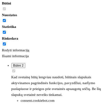
Būtini
Nuostatos
Statistika
Rinkodara
Rodyti informaciją
Išsami informacija
Būtini
2
Kad svetainę būtų lengviau naudoti, būtinais slapukais
aktyvinamos pagrindinės funkcijos, pavyzdžiui, naršymo
puslapiuose ir prieigos prie svetainės apsaugotų sričių. Be šių
slapukų svetainė neveiks tinkamai.
consent.cookiebot.com