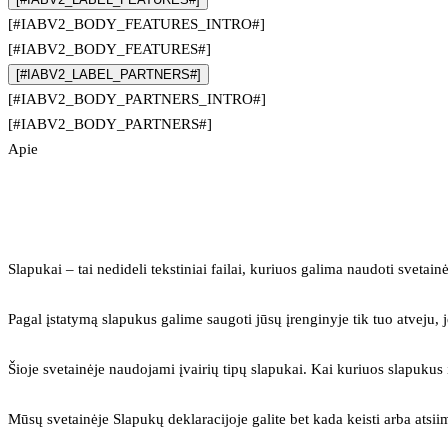
[#IABV2_BODY_FEATURES_INTRO#]
[#IABV2_BODY_FEATURES#]
[#IABV2_LABEL_PARTNERS#]
[#IABV2_BODY_PARTNERS_INTRO#]
[#IABV2_BODY_PARTNERS#]
Apie
Slapukai – tai nedideli tekstiniai failai, kuriuos galima naudoti svetainė
Pagal įstatymą slapukus galime saugoti jūsų įrenginyje tik tuo atveju, j
Šioje svetainėje naudojami įvairių tipų slapukai. Kai kuriuos slapuku
Mūsų svetainėje Slapukų deklaracijoje galite bet kada keisti arba atsii