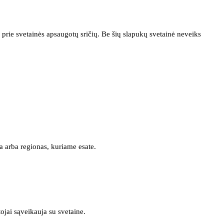
prie svetainės apsaugotų sričių. Be šių slapukų svetainė neveiks
a arba regionas, kuriame esate.
tojai sąveikauja su svetaine.