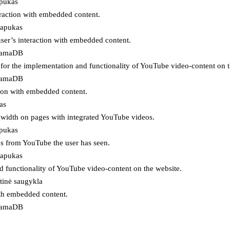
apukas
eraction with embedded content.
lapukas
user’s interaction with embedded content.
ojamaDB
for the implementation and functionality of YouTube video-content on t
ojamaDB
tion with embedded content.
as
ndwidth on pages with integrated YouTube videos.
apukas
eos from YouTube the user has seen.
lapukas
d functionality of YouTube video-content on the website.
tinė saugykla
ith embedded content.
ojamaDB