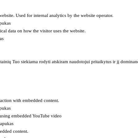
 website. Used for internal analytics by the website operator.
apukas
tical data on how the visitor uses the website.
as
inių Tuo siekiama rodyti atskiram naudotojui pritaikytus ir jį dominanči
eraction with embedded content.
apukas
es using embedded YouTube video
lapukas
bedded content.