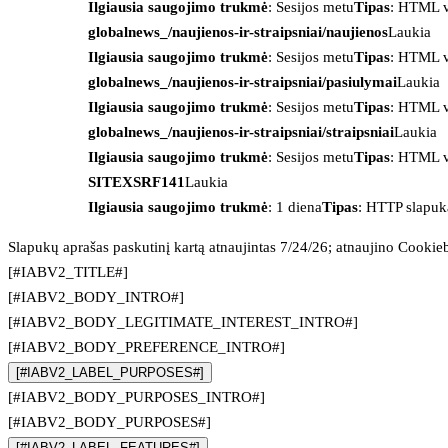
Ilgiausia saugojimo trukmė
: Sesijos metu
Tipas
: HTML v
globalnews_/naujienos-ir-straipsniai/naujienos
Laukia
Ilgiausia saugojimo trukmė
: Sesijos metu
Tipas
: HTML v
globalnews_/naujienos-ir-straipsniai/pasiulymai
Laukia
Ilgiausia saugojimo trukmė
: Sesijos metu
Tipas
: HTML v
globalnews_/naujienos-ir-straipsniai/straipsniai
Laukia
Ilgiausia saugojimo trukmė
: Sesijos metu
Tipas
: HTML v
SITEXSRF141
Laukia
Ilgiausia saugojimo trukmė
: 1 diena
Tipas
: HTTP slapuk
Slapukų aprašas paskutinį kartą atnaujintas 7/24/26; atnaujino
Cookie
[#IABV2_TITLE#]
[#IABV2_BODY_INTRO#]
[#IABV2_BODY_LEGITIMATE_INTEREST_INTRO#]
[#IABV2_BODY_PREFERENCE_INTRO#]
[#IABV2_LABEL_PURPOSES#]
[#IABV2_BODY_PURPOSES_INTRO#]
[#IABV2_BODY_PURPOSES#]
[#IABV2_LABEL_FEATURES#]