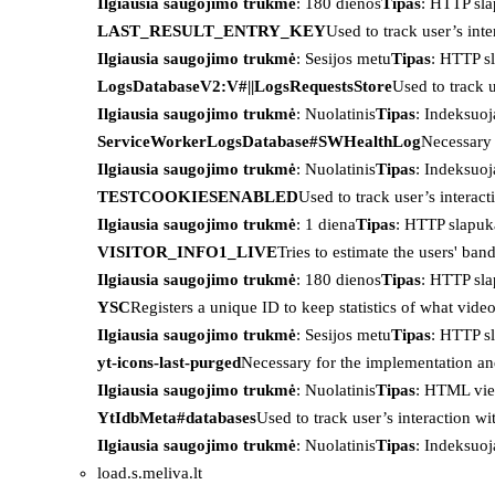
Ilgiausia saugojimo trukmė
: 180 dienos
Tipas
: HTTP sl
LAST_RESULT_ENTRY_KEY
Used to track user’s int
Ilgiausia saugojimo trukmė
: Sesijos metu
Tipas
: HTTP s
LogsDatabaseV2:V#||LogsRequestsStore
Used to track 
Ilgiausia saugojimo trukmė
: Nuolatinis
Tipas
: Indeksu
ServiceWorkerLogsDatabase#SWHealthLog
Necessary 
Ilgiausia saugojimo trukmė
: Nuolatinis
Tipas
: Indeksu
TESTCOOKIESENABLED
Used to track user’s interac
Ilgiausia saugojimo trukmė
: 1 diena
Tipas
: HTTP slapuk
VISITOR_INFO1_LIVE
Tries to estimate the users' ba
Ilgiausia saugojimo trukmė
: 180 dienos
Tipas
: HTTP sl
YSC
Registers a unique ID to keep statistics of what vid
Ilgiausia saugojimo trukmė
: Sesijos metu
Tipas
: HTTP s
yt-icons-last-purged
Necessary for the implementation an
Ilgiausia saugojimo trukmė
: Nuolatinis
Tipas
: HTML vie
YtIdbMeta#databases
Used to track user’s interaction w
Ilgiausia saugojimo trukmė
: Nuolatinis
Tipas
: Indeksu
load.s.meliva.lt