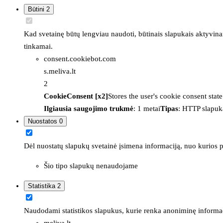
Būtini
2
Kad svetainę būtų lengviau naudoti, būtinais slapukais aktyvina
tinkamai.
consent.cookiebot.com
s.meliva.lt
2
CookieConsent [x2]
Stores the user's cookie consent stat
Ilgiausia saugojimo trukmė
: 1 metai
Tipas
: HTTP slapuk
Nuostatos
0
Dėl nuostatų slapukų svetainė įsimena informaciją, nuo kurios pr
Šio tipo slapukų nenaudojame
Statistika
2
Naudodami statistikos slapukus, kurie renka anoniminę informacija
meliva.lt