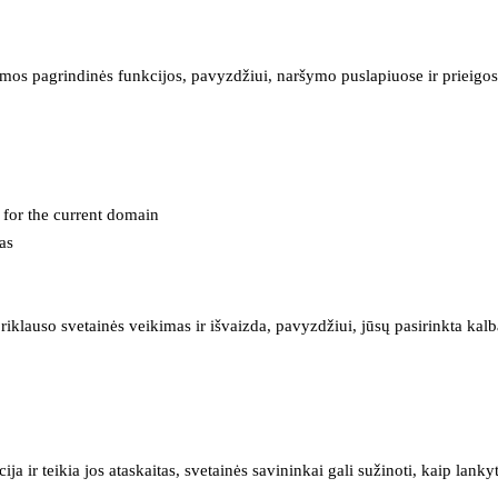
mos pagrindinės funkcijos, pavyzdžiui, naršymo puslapiuose ir prieigos 
e for the current domain
as
iklauso svetainės veikimas ir išvaizda, pavyzdžiui, jūsų pasirinkta kalb
 ir teikia jos ataskaitas, svetainės savininkai gali sužinoti, kaip lanky