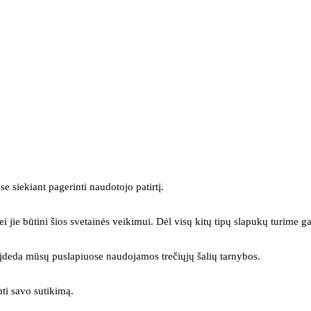
se siekiant pagerinti naudotojo patirtį.
ei jie būtini šios svetainės veikimui. Dėl visų kitų tipų slapukų turime ga
s įdeda mūsų puslapiuose naudojamos trečiųjų šalių tarnybos.
mti savo sutikimą.