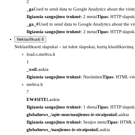
2
_ga
Used to send data to Google Analytics about the visit
Ilgiausia saugojimo trukmė
: 2 metai
Tipas
: HTTP slapuk
_ga_#
Used to send data to Google Analytics about the vis
Ilgiausia saugojimo trukmė
: 2 metai
Tipas
: HTTP slapuk
Neklasifikuoti
8
Neklasifikuoti slapukai – tai tokie slapukai, kurių klasifikavimą
load.s.meliva.lt
1
_xsd
Laukia
Ilgiausia saugojimo trukmė
: Nuolatinis
Tipas
: HTML vie
meliva.lt
7
EW4SITE
Laukia
Ilgiausia saugojimo trukmė
: 1 diena
Tipas
: HTTP slapuk
globalnews_/apie-mus/naujienos-ir-straipsniai
Laukia
Ilgiausia saugojimo trukmė
: Sesijos metu
Tipas
: HTML v
globalnews_/naujienos-ir-straipsniai
Laukia