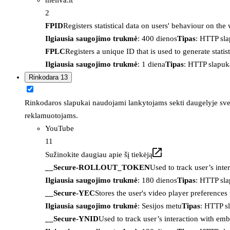
2
FPID
Registers statistical data on users' behaviour on the
Ilgiausia saugojimo trukmė
: 400 dienos
Tipas
: HTTP sl
FPLC
Registers a unique ID that is used to generate statis
Ilgiausia saugojimo trukmė
: 1 diena
Tipas
: HTTP slapuk
Rinkodara
13
Rinkodaros slapukai naudojami lankytojams sekti daugelyje sveta
reklamuotojams.
YouTube
11
Sužinokite daugiau apie šį tiekėją
__Secure-ROLLOUT_TOKEN
Used to track user’s int
Ilgiausia saugojimo trukmė
: 180 dienos
Tipas
: HTTP sl
__Secure-YEC
Stores the user's video player preferenc
Ilgiausia saugojimo trukmė
: Sesijos metu
Tipas
: HTTP s
__Secure-YNID
Used to track user’s interaction with em