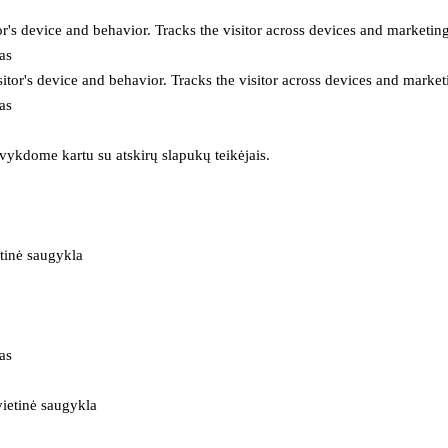
or's device and behavior. Tracks the visitor across devices and marketin
as
itor's device and behavior. Tracks the visitor across devices and market
as
 vykdome kartu su atskirų slapukų teikėjais.
tinė saugykla
as
ietinė saugykla