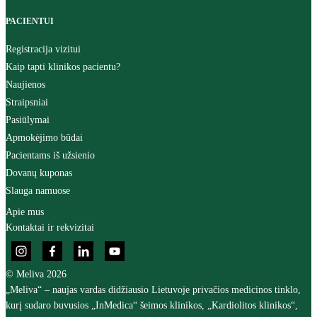
PACIENTUI
Registracija vizitui
Kaip tapti klinikos pacientu?
Naujienos
Straipsniai
Pasiūlymai
Apmokėjimo būdai
Pacientams iš užsienio
Dovanų kuponas
Slauga namuose
Apie mus
Kontaktai ir rekvizitai
© Meliva 2026
„Meliva“ – naujas vardas didžiausio Lietuvoje privačios medicinos tinklo,
kurį sudaro buvusios „InMedica“ šeimos klinikos, „Kardiolitos klinikos“,