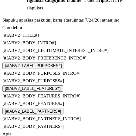
Ilgiausia saugojimo trukmė
: 1 diena
Tipas
: HTTP
slapukas
Slapukų aprašas paskutinį kartą atnaujintas 7/24/26; atnaujino
Cookiebot
[#IABV2_TITLE#]
[#IABV2_BODY_INTRO#]
[#IABV2_BODY_LEGITIMATE_INTEREST_INTRO#]
[#IABV2_BODY_PREFERENCE_INTRO#]
[#IABV2_LABEL_PURPOSES#]
[#IABV2_BODY_PURPOSES_INTRO#]
[#IABV2_BODY_PURPOSES#]
[#IABV2_LABEL_FEATURES#]
[#IABV2_BODY_FEATURES_INTRO#]
[#IABV2_BODY_FEATURES#]
[#IABV2_LABEL_PARTNERS#]
[#IABV2_BODY_PARTNERS_INTRO#]
[#IABV2_BODY_PARTNERS#]
Apie