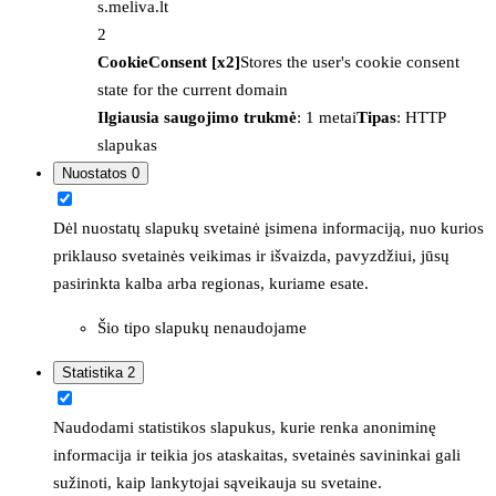
s.meliva.lt
2
CookieConsent [x2]
Stores the user's cookie consent
state for the current domain
Ilgiausia saugojimo trukmė
: 1 metai
Tipas
: HTTP
slapukas
Nuostatos
0
Dėl nuostatų slapukų svetainė įsimena informaciją, nuo kurios
priklauso svetainės veikimas ir išvaizda, pavyzdžiui, jūsų
pasirinkta kalba arba regionas, kuriame esate.
Šio tipo slapukų nenaudojame
Statistika
2
Naudodami statistikos slapukus, kurie renka anoniminę
informacija ir teikia jos ataskaitas, svetainės savininkai gali
sužinoti, kaip lankytojai sąveikauja su svetaine.