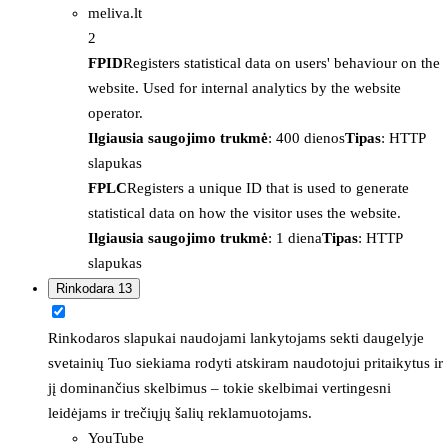
meliva.lt
2
FPID
Registers statistical data on users' behaviour on the
website. Used for internal analytics by the website
operator.
Ilgiausia saugojimo trukmė
: 400 dienos
Tipas
: HTTP
slapukas
FPLC
Registers a unique ID that is used to generate
statistical data on how the visitor uses the website.
Ilgiausia saugojimo trukmė
: 1 diena
Tipas
: HTTP
slapukas
Rinkodara
13
Rinkodaros slapukai naudojami lankytojams sekti daugelyje
svetainių Tuo siekiama rodyti atskiram naudotojui pritaikytus ir
jį dominančius skelbimus – tokie skelbimai vertingesni
leidėjams ir trečiųjų šalių reklamuotojams.
YouTube