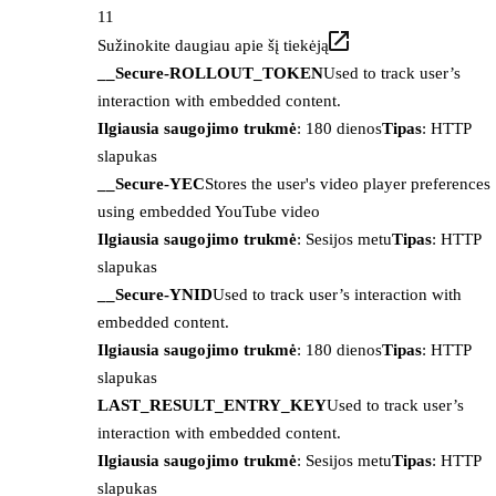
11
Sužinokite daugiau apie šį tiekėją
__Secure-ROLLOUT_TOKEN
Used to track user’s
interaction with embedded content.
Ilgiausia saugojimo trukmė
: 180 dienos
Tipas
: HTTP
slapukas
__Secure-YEC
Stores the user's video player preferences
using embedded YouTube video
Ilgiausia saugojimo trukmė
: Sesijos metu
Tipas
: HTTP
slapukas
__Secure-YNID
Used to track user’s interaction with
embedded content.
Ilgiausia saugojimo trukmė
: 180 dienos
Tipas
: HTTP
slapukas
LAST_RESULT_ENTRY_KEY
Used to track user’s
interaction with embedded content.
Ilgiausia saugojimo trukmė
: Sesijos metu
Tipas
: HTTP
slapukas