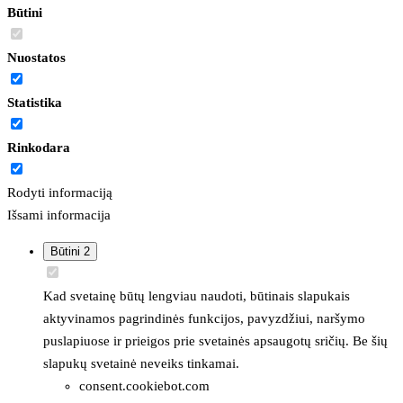
Būtini
Nuostatos
Statistika
Rinkodara
Rodyti informaciją
Išsami informacija
Būtini
2
Kad svetainę būtų lengviau naudoti, būtinais slapukais
aktyvinamos pagrindinės funkcijos, pavyzdžiui, naršymo
puslapiuose ir prieigos prie svetainės apsaugotų sričių. Be šių
slapukų svetainė neveiks tinkamai.
consent.cookiebot.com