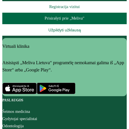
Registracija vizitui
Prisirašyti prie „Meliva“
Užpildyti užklausą
Virtuali klinika
Atsisiųsti „Meliva Lietuva“ programėlę nemokamai galima iš „App
Store“ arba „Google Play“.
PASLAUGOS
Šeimos medicina
Gydytojai specialistai
Odontologija