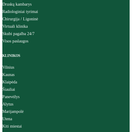
Druskų kambarys
Radiologiniai tyrimai
Chirurgija / Ligoninė
Virtuali klinika
Skubi pagalba 24/7
Visos paslaugos
KLINIKOS
Vilnius
Kaunas
Klaipėda
Šiauliai
Panevėžys
Alytus
Marijampolė
Utena
Kiti miestai