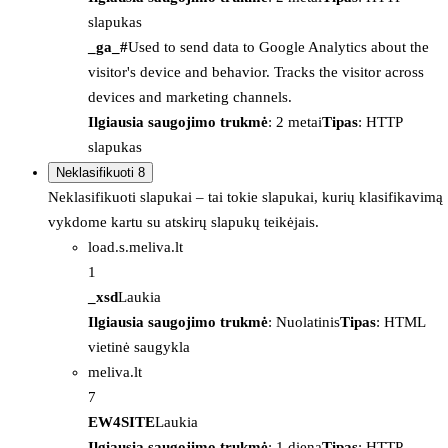
slapukas
_ga_#
Used to send data to Google Analytics about the
visitor's device and behavior. Tracks the visitor across
devices and marketing channels.
Ilgiausia saugojimo trukmė
: 2 metai
Tipas
: HTTP
slapukas
Neklasifikuoti
8
Neklasifikuoti slapukai – tai tokie slapukai, kurių klasifikavimą
vykdome kartu su atskirų slapukų teikėjais.
load.s.meliva.lt
1
_xsd
Laukia
Ilgiausia saugojimo trukmė
: Nuolatinis
Tipas
: HTML
vietinė saugykla
meliva.lt
7
EW4SITE
Laukia
Ilgiausia saugojimo trukmė
: 1 diena
Tipas
: HTTP