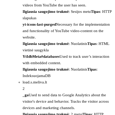
videos from YouTube the user has seen.
Ilgiausia saugojimo trukmė
: Sesijos metu
Tipas
: HTTP
slapukas
yt-icons-last-purged
Necessary for the implementation
and functionality of YouTube video-content on the
website.
Ilgiausia saugojimo trukmė
: Nuolatinis
Tipas
: HTML
vietinė saugykla
YtIdbMeta#databases
Used to track user’s interaction
with embedded content.
Ilgiausia saugojimo trukmė
: Nuolatinis
Tipas
:
IndeksuojamaDB
load.s.meliva.lt
2
_ga
Used to send data to Google Analytics about the
visitor's device and behavior. Tracks the visitor across
devices and marketing channels.
Ilgiausia saugojimo trukmė
: 2 metai
Tipas
: HTTP