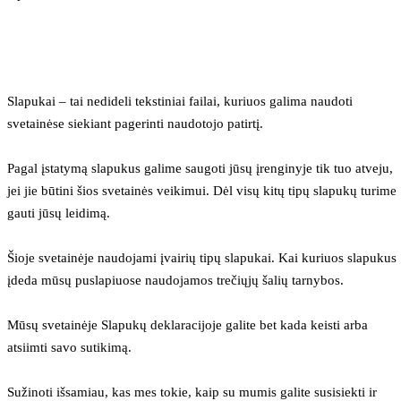
Slapukai – tai nedideli tekstiniai failai, kuriuos galima naudoti 
svetainėse siekiant pagerinti naudotojo patirtį.
Pagal įstatymą slapukus galime saugoti jūsų įrenginyje tik tuo atveju, 
jei jie būtini šios svetainės veikimui. Dėl visų kitų tipų slapukų turime 
gauti jūsų leidimą.
Šioje svetainėje naudojami įvairių tipų slapukai. Kai kuriuos slapukus 
įdeda mūsų puslapiuose naudojamos trečiųjų šalių tarnybos.
Mūsų svetainėje Slapukų deklaracijoje galite bet kada keisti arba 
atsiimti savo sutikimą.
Sužinoti išsamiau, kas mes tokie, kaip su mumis galite susisiekti ir 