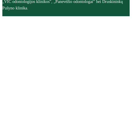
„VIC odontologijos klinikos“, „Panevėžio odontologai“ bei Druskininkų
Pušyno klinika.