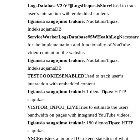
LogsDatabaseV2:V#||LogsRequestsStore
Used to track
user’s interaction with embedded content.
Ilgiausia saugojimo trukmė
: Nuolatinis
Tipas
:
IndeksuojamaDB
ServiceWorkerLogsDatabase#SWHealthLog
Necessary
for the implementation and functionality of YouTube
video-content on the website.
Ilgiausia saugojimo trukmė
: Nuolatinis
Tipas
:
IndeksuojamaDB
TESTCOOKIESENABLED
Used to track user’s
interaction with embedded content.
Ilgiausia saugojimo trukmė
: 1 diena
Tipas
: HTTP
slapukas
VISITOR_INFO1_LIVE
Tries to estimate the users'
bandwidth on pages with integrated YouTube videos.
Ilgiausia saugojimo trukmė
: 180 dienos
Tipas
: HTTP
slapukas
YSC
Registers a unique ID to keep statistics of what