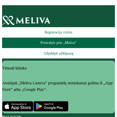
Registracija vizitui
Prisirašyti prie „Meliva“
Užpildyti užklausą
Virtuali klinika
Atsisiųsti „Meliva Lietuva“ programėlę nemokamai galima iš „App
Store“ arba „Google Play“.