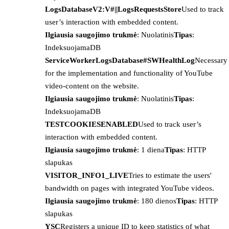
LogsDatabaseV2:V#||LogsRequestsStore
Used to track
user’s interaction with embedded content.
Ilgiausia saugojimo trukmė
: Nuolatinis
Tipas
:
IndeksuojamaDB
ServiceWorkerLogsDatabase#SWHealthLog
Necessary
for the implementation and functionality of YouTube
video-content on the website.
Ilgiausia saugojimo trukmė
: Nuolatinis
Tipas
:
IndeksuojamaDB
TESTCOOKIESENABLED
Used to track user’s
interaction with embedded content.
Ilgiausia saugojimo trukmė
: 1 diena
Tipas
: HTTP
slapukas
VISITOR_INFO1_LIVE
Tries to estimate the users'
bandwidth on pages with integrated YouTube videos.
Ilgiausia saugojimo trukmė
: 180 dienos
Tipas
: HTTP
slapukas
YSC
Registers a unique ID to keep statistics of what