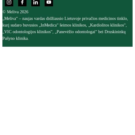
© Meliva 2026
„Meliva“ – naujas vardas didžiausio Lietuvoje privačios medicinos tinklo,
kurį sudaro buvusios „InMedica“ šeimos klinikos, „Kardiolitos klinikos“,
„VIC odontologijos klinikos“, „Panevėžio odontologai“ bei Druskininkų
Pušyno klinika.