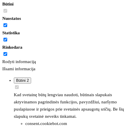
Būtini
Nuostatos
Statistika
Rinkodara
Rodyti informaciją
Išsami informacija
Būtini
2
Kad svetainę būtų lengviau naudoti, būtinais slapukais
aktyvinamos pagrindinės funkcijos, pavyzdžiui, naršymo
puslapiuose ir prieigos prie svetainės apsaugotų sričių. Be šių
slapukų svetainė neveiks tinkamai.
consent.cookiebot.com