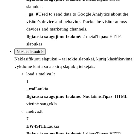
slapukas
_ga_#
Used to send data to Google Analytics about the
visitor's device and behavior. Tracks the visitor across
devices and marketing channels.
Ilgiausia saugojimo trukmė
: 2 metai
Tipas
: HTTP
slapukas
Neklasifikuoti
8
Neklasifikuoti slapukai – tai tokie slapukai, kurių klasifikavimą
vykdome kartu su atskirų slapukų teikėjais.
load.s.meliva.lt
1
_xsd
Laukia
Ilgiausia saugojimo trukmė
: Nuolatinis
Tipas
: HTML
vietinė saugykla
meliva.lt
7
EW4SITE
Laukia
Ilgiausia saugojimo trukmė
: 1 diena
Tipas
: HTTP