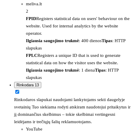
meliva.lt
2
FPID
Registers statistical data on users' behaviour on the
website. Used for internal analytics by the website
operator.
Ilgiausia saugojimo trukmė
: 400 dienos
Tipas
: HTTP
slapukas
FPLC
Registers a unique ID that is used to generate
statistical data on how the visitor uses the website.
Ilgiausia saugojimo trukmė
: 1 diena
Tipas
: HTTP
slapukas
Rinkodara
13
Rinkodaros slapukai naudojami lankytojams sekti daugelyje
svetainių Tuo siekiama rodyti atskiram naudotojui pritaikytus ir
jį dominančius skelbimus – tokie skelbimai vertingesni
leidėjams ir trečiųjų šalių reklamuotojams.
YouTube