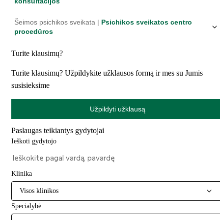
konsultacijos
Šeimos psichikos sveikata |
Psichikos sveikatos centro
procedūros
Turite klausimų?
Turite klausimų? Užpildykite užklausos formą ir mes su Jumis
susisieksime
Užpildyti užklausą
Paslaugas teikiantys gydytojai
Ieškoti gydytojo
Klinika
Visos klinikos
Specialybė