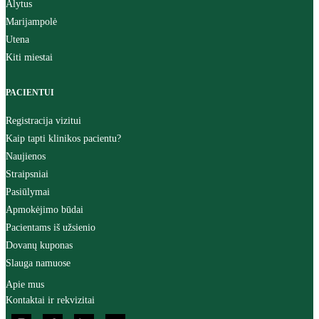
Alytus
Marijampolė
Utena
Kiti miestai
PACIENTUI
Registracija vizitui
Kaip tapti klinikos pacientu?
Naujienos
Straipsniai
Pasiūlymai
Apmokėjimo būdai
Pacientams iš užsienio
Dovanų kuponas
Slauga namuose
Apie mus
Kontaktai ir rekvizitai