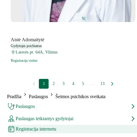
Aistė Adomaitytė
Gydytojas psichiatras
Laisvės pr. 64A, Vilnius
Registracija vizitui
1
2
3
4
5
…
13
Pradžia
Paslaugos
Šeimos psichikos sveikata
Paslaugos
Paslaugas teikiantys gydytojai
Registracija internetu