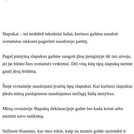
Slapukai – tai nedideli tekstiniai failai, kuriuos galima naudoti 
svetainėse siekiant pagerinti naudotojo patirtį.
Pagal įstatymą slapukus galime saugoti jūsų įrenginyje tik tuo atveju, 
jei jie būtini šios svetainės veikimui. Dėl visų kitų tipų slapukų turime 
gauti jūsų leidimą.
Šioje svetainėje naudojami įvairių tipų slapukai. Kai kuriuos slapukus 
įdeda mūsų puslapiuose naudojamos trečiųjų šalių tarnybos.
Mūsų svetainėje Slapukų deklaracijoje galite bet kada keisti arba 
atsiimti savo sutikimą.
Sužinoti išsamiau, kas mes tokie, kaip su mumis galite susisiekti ir 