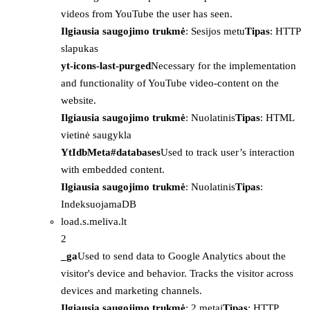
videos from YouTube the user has seen.
Ilgiausia saugojimo trukmė
: Sesijos metu
Tipas
: HTTP
slapukas
yt-icons-last-purged
Necessary for the implementation
and functionality of YouTube video-content on the
website.
Ilgiausia saugojimo trukmė
: Nuolatinis
Tipas
: HTML
vietinė saugykla
YtIdbMeta#databases
Used to track user’s interaction
with embedded content.
Ilgiausia saugojimo trukmė
: Nuolatinis
Tipas
:
IndeksuojamaDB
load.s.meliva.lt
2
_ga
Used to send data to Google Analytics about the
visitor's device and behavior. Tracks the visitor across
devices and marketing channels.
Ilgiausia saugojimo trukmė
: 2 metai
Tipas
: HTTP