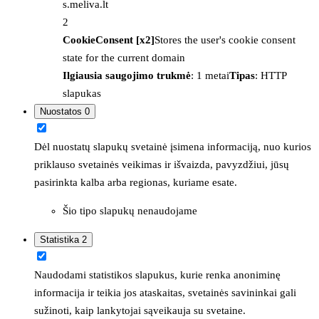
s.meliva.lt
2
CookieConsent [x2]
Stores the user's cookie consent
state for the current domain
Ilgiausia saugojimo trukmė
: 1 metai
Tipas
: HTTP
slapukas
Nuostatos
0
Dėl nuostatų slapukų svetainė įsimena informaciją, nuo kurios
priklauso svetainės veikimas ir išvaizda, pavyzdžiui, jūsų
pasirinkta kalba arba regionas, kuriame esate.
Šio tipo slapukų nenaudojame
Statistika
2
Naudodami statistikos slapukus, kurie renka anoniminę
informacija ir teikia jos ataskaitas, svetainės savininkai gali
sužinoti, kaip lankytojai sąveikauja su svetaine.