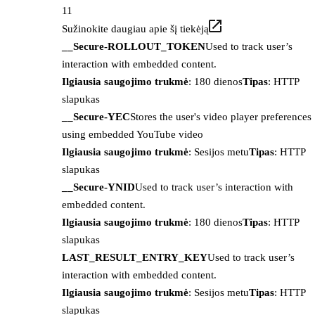
11
Sužinokite daugiau apie šį tiekėją
__Secure-ROLLOUT_TOKEN
Used to track user’s
interaction with embedded content.
Ilgiausia saugojimo trukmė
: 180 dienos
Tipas
: HTTP
slapukas
__Secure-YEC
Stores the user's video player preferences
using embedded YouTube video
Ilgiausia saugojimo trukmė
: Sesijos metu
Tipas
: HTTP
slapukas
__Secure-YNID
Used to track user’s interaction with
embedded content.
Ilgiausia saugojimo trukmė
: 180 dienos
Tipas
: HTTP
slapukas
LAST_RESULT_ENTRY_KEY
Used to track user’s
interaction with embedded content.
Ilgiausia saugojimo trukmė
: Sesijos metu
Tipas
: HTTP
slapukas