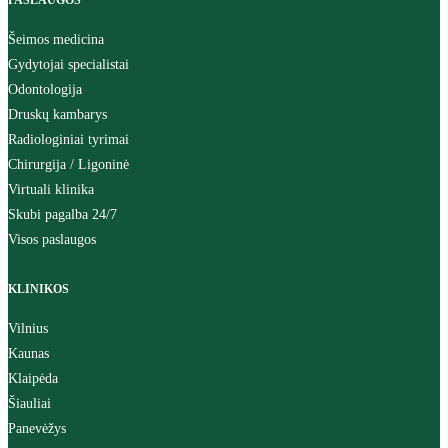
PASLAUGOS
Šeimos medicina
Gydytojai specialistai
Odontologija
Druskų kambarys
Radiologiniai tyrimai
Chirurgija / Ligoninė
Virtuali klinika
Skubi pagalba 24/7
Visos paslaugos
KLINIKOS
Vilnius
Kaunas
Klaipėda
Šiauliai
Panevėžys