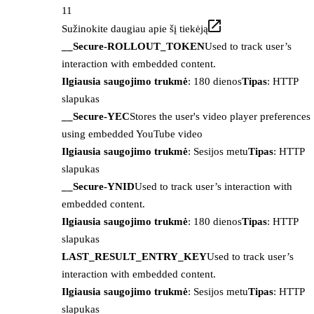
11
Sužinokite daugiau apie šį tiekėją
__Secure-ROLLOUT_TOKEN
Used to track user’s
interaction with embedded content.
Ilgiausia saugojimo trukmė
: 180 dienos
Tipas
: HTTP
slapukas
__Secure-YEC
Stores the user's video player preferences
using embedded YouTube video
Ilgiausia saugojimo trukmė
: Sesijos metu
Tipas
: HTTP
slapukas
__Secure-YNID
Used to track user’s interaction with
embedded content.
Ilgiausia saugojimo trukmė
: 180 dienos
Tipas
: HTTP
slapukas
LAST_RESULT_ENTRY_KEY
Used to track user’s
interaction with embedded content.
Ilgiausia saugojimo trukmė
: Sesijos metu
Tipas
: HTTP
slapukas