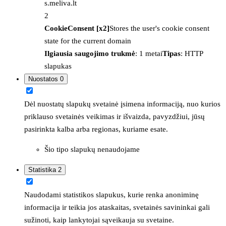
s.meliva.lt
2
CookieConsent [x2]
Stores the user's cookie consent
state for the current domain
Ilgiausia saugojimo trukmė
: 1 metai
Tipas
: HTTP
slapukas
Nuostatos
0
Dėl nuostatų slapukų svetainė įsimena informaciją, nuo kurios
priklauso svetainės veikimas ir išvaizda, pavyzdžiui, jūsų
pasirinkta kalba arba regionas, kuriame esate.
Šio tipo slapukų nenaudojame
Statistika
2
Naudodami statistikos slapukus, kurie renka anoniminę
informacija ir teikia jos ataskaitas, svetainės savininkai gali
sužinoti, kaip lankytojai sąveikauja su svetaine.