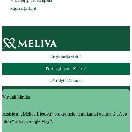
Lelijų g. 19, Klaipėda
Registracija vizitui
Registracija vizitui
Prisirašyti prie „Meliva“
Užpildyti užklausą
Virtuali klinika
Atsisiųsti „Meliva Lietuva“ programėlę nemokamai galima iš „App
Store“ arba „Google Play“.