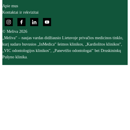
Apie mus
Kontaktai ir rekvizitai
© Meliva 2026
„Meliva“ – naujas vardas didžiausio Lietuvoje privačios medicinos tinklo,
kurį sudaro buvusios „InMedica“ šeimos klinikos, „Kardiolitos klinikos“,
„VIC odontologijos klinikos“, „Panevėžio odontologai“ bei Druskininkų
Pušyno klinika.