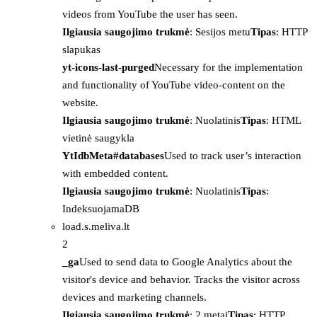
videos from YouTube the user has seen.
Ilgiausia saugojimo trukmė
: Sesijos metu
Tipas
: HTTP
slapukas
yt-icons-last-purged
Necessary for the implementation
and functionality of YouTube video-content on the
website.
Ilgiausia saugojimo trukmė
: Nuolatinis
Tipas
: HTML
vietinė saugykla
YtIdbMeta#databases
Used to track user’s interaction
with embedded content.
Ilgiausia saugojimo trukmė
: Nuolatinis
Tipas
:
IndeksuojamaDB
load.s.meliva.lt
2
_ga
Used to send data to Google Analytics about the
visitor's device and behavior. Tracks the visitor across
devices and marketing channels.
Ilgiausia saugojimo trukmė
: 2 metai
Tipas
: HTTP