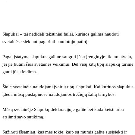
Slapukai – tai nedideli tekstiniai failai, kuriuos galima naudoti 
svetainėse siekiant pagerinti naudotojo patirtį.
Pagal įstatymą slapukus galime saugoti jūsų įrenginyje tik tuo atveju, 
jei jie būtini šios svetainės veikimui. Dėl visų kitų tipų slapukų turime 
gauti jūsų leidimą.
Šioje svetainėje naudojami įvairių tipų slapukai. Kai kuriuos slapukus 
įdeda mūsų puslapiuose naudojamos trečiųjų šalių tarnybos.
Mūsų svetainėje Slapukų deklaracijoje galite bet kada keisti arba 
atsiimti savo sutikimą.
Sužinoti išsamiau, kas mes tokie, kaip su mumis galite susisiekti ir 