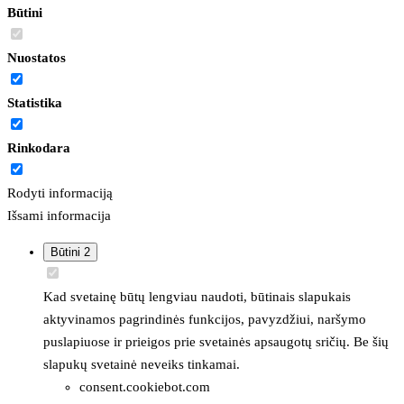
Būtini
Nuostatos
Statistika
Rinkodara
Rodyti informaciją
Išsami informacija
Būtini
2
Kad svetainę būtų lengviau naudoti, būtinais slapukais
aktyvinamos pagrindinės funkcijos, pavyzdžiui, naršymo
puslapiuose ir prieigos prie svetainės apsaugotų sričių. Be šių
slapukų svetainė neveiks tinkamai.
consent.cookiebot.com