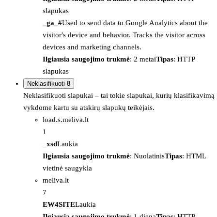
slapukas
_ga_#
Used to send data to Google Analytics about the
visitor's device and behavior. Tracks the visitor across
devices and marketing channels.
Ilgiausia saugojimo trukmė
: 2 metai
Tipas
: HTTP
slapukas
Neklasifikuoti
8
Neklasifikuoti slapukai – tai tokie slapukai, kurių klasifikavimą
vykdome kartu su atskirų slapukų teikėjais.
load.s.meliva.lt
1
_xsd
Laukia
Ilgiausia saugojimo trukmė
: Nuolatinis
Tipas
: HTML
vietinė saugykla
meliva.lt
7
EW4SITE
Laukia
Ilgiausia saugojimo trukmė
: 1 diena
Tipas
: HTTP