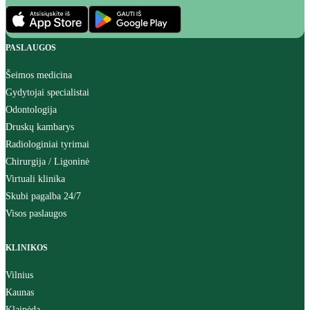
PASLAUGOS
Šeimos medicina
Gydytojai specialistai
Odontologija
Druskų kambarys
Radiologiniai tyrimai
Chirurgija / Ligoninė
Virtuali klinika
Skubi pagalba 24/7
Visos paslaugos
KLINIKOS
Vilnius
Kaunas
Klaipėda