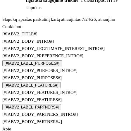
Ilgiausia saugojimo trukmė
: 1 diena
Tipas
: HTTP
slapukas
Slapukų aprašas paskutinį kartą atnaujintas 7/24/26; atnaujino
Cookiebot
[#IABV2_TITLE#]
[#IABV2_BODY_INTRO#]
[#IABV2_BODY_LEGITIMATE_INTEREST_INTRO#]
[#IABV2_BODY_PREFERENCE_INTRO#]
[#IABV2_LABEL_PURPOSES#]
[#IABV2_BODY_PURPOSES_INTRO#]
[#IABV2_BODY_PURPOSES#]
[#IABV2_LABEL_FEATURES#]
[#IABV2_BODY_FEATURES_INTRO#]
[#IABV2_BODY_FEATURES#]
[#IABV2_LABEL_PARTNERS#]
[#IABV2_BODY_PARTNERS_INTRO#]
[#IABV2_BODY_PARTNERS#]
Apie