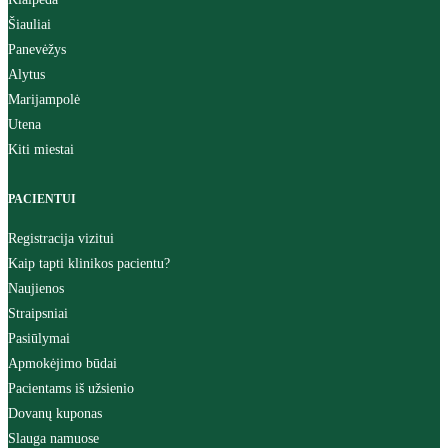
Šiauliai
Panevėžys
Alytus
Marijampolė
Utena
Kiti miestai
PACIENTUI
Registracija vizitui
Kaip tapti klinikos pacientu?
Naujienos
Straipsniai
Pasiūlymai
Apmokėjimo būdai
Pacientams iš užsienio
Dovanų kuponas
Slauga namuose