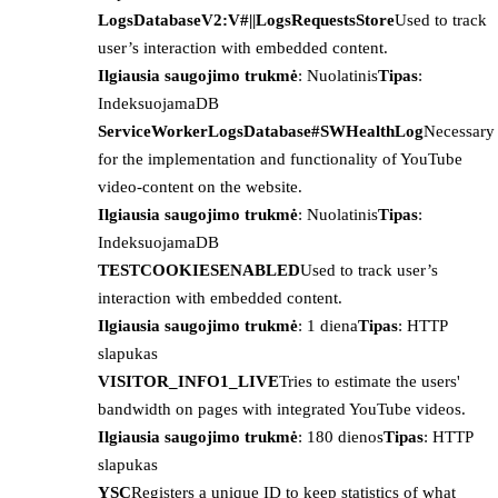
LogsDatabaseV2:V#||LogsRequestsStore
Used to track
user’s interaction with embedded content.
Ilgiausia saugojimo trukmė
: Nuolatinis
Tipas
:
IndeksuojamaDB
ServiceWorkerLogsDatabase#SWHealthLog
Necessary
for the implementation and functionality of YouTube
video-content on the website.
Ilgiausia saugojimo trukmė
: Nuolatinis
Tipas
:
IndeksuojamaDB
TESTCOOKIESENABLED
Used to track user’s
interaction with embedded content.
Ilgiausia saugojimo trukmė
: 1 diena
Tipas
: HTTP
slapukas
VISITOR_INFO1_LIVE
Tries to estimate the users'
bandwidth on pages with integrated YouTube videos.
Ilgiausia saugojimo trukmė
: 180 dienos
Tipas
: HTTP
slapukas
YSC
Registers a unique ID to keep statistics of what