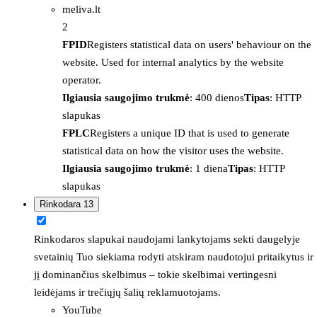
meliva.lt
2
FPID
Registers statistical data on users' behaviour on the
website. Used for internal analytics by the website
operator.
Ilgiausia saugojimo trukmė
: 400 dienos
Tipas
: HTTP
slapukas
FPLC
Registers a unique ID that is used to generate
statistical data on how the visitor uses the website.
Ilgiausia saugojimo trukmė
: 1 diena
Tipas
: HTTP
slapukas
Rinkodara
13
Rinkodaros slapukai naudojami lankytojams sekti daugelyje
svetainių Tuo siekiama rodyti atskiram naudotojui pritaikytus ir
jį dominančius skelbimus – tokie skelbimai vertingesni
leidėjams ir trečiųjų šalių reklamuotojams.
YouTube