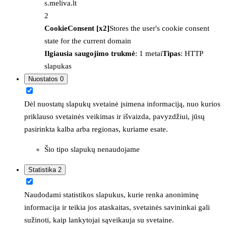
s.meliva.lt
2
CookieConsent [x2]
Stores the user's cookie consent
state for the current domain
Ilgiausia saugojimo trukmė
: 1 metai
Tipas
: HTTP
slapukas
Nuostatos
0
Dėl nuostatų slapukų svetainė įsimena informaciją, nuo kurios
priklauso svetainės veikimas ir išvaizda, pavyzdžiui, jūsų
pasirinkta kalba arba regionas, kuriame esate.
Šio tipo slapukų nenaudojame
Statistika
2
Naudodami statistikos slapukus, kurie renka anoniminę
informacija ir teikia jos ataskaitas, svetainės savininkai gali
sužinoti, kaip lankytojai sąveikauja su svetaine.