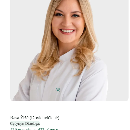
Rasa Žižė (Dovidavičienė)
Gydytojas Dietologas
Savanorių pr. 423, Kaunas