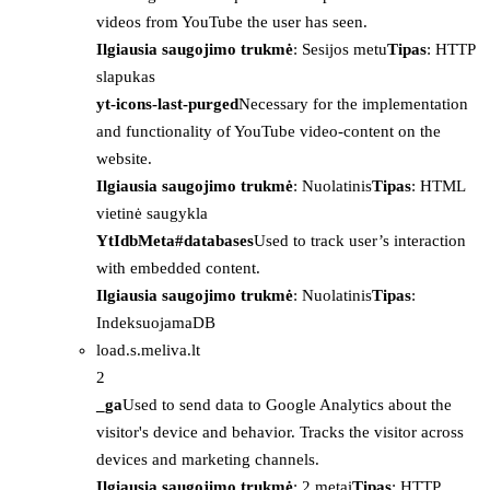
videos from YouTube the user has seen.
Ilgiausia saugojimo trukmė
: Sesijos metu
Tipas
: HTTP
slapukas
yt-icons-last-purged
Necessary for the implementation
and functionality of YouTube video-content on the
website.
Ilgiausia saugojimo trukmė
: Nuolatinis
Tipas
: HTML
vietinė saugykla
YtIdbMeta#databases
Used to track user’s interaction
with embedded content.
Ilgiausia saugojimo trukmė
: Nuolatinis
Tipas
:
IndeksuojamaDB
load.s.meliva.lt
2
_ga
Used to send data to Google Analytics about the
visitor's device and behavior. Tracks the visitor across
devices and marketing channels.
Ilgiausia saugojimo trukmė
: 2 metai
Tipas
: HTTP