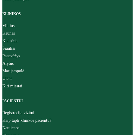
KLINIKOS
Vilnius
Kaunas
Klaipėda
Šiauliai
Panevėžys
Alytus
Marijampolė
Utena
Kiti miestai
PACIENTUI
Registracija vizitui
Kaip tapti klinikos pacientu?
Naujienos