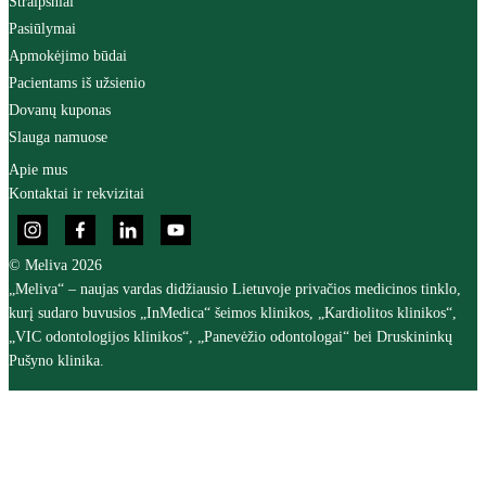
Straipsniai
Pasiūlymai
Apmokėjimo būdai
Pacientams iš užsienio
Dovanų kuponas
Slauga namuose
Apie mus
Kontaktai ir rekvizitai
© Meliva 2026
„Meliva“ – naujas vardas didžiausio Lietuvoje privačios medicinos tinklo,
kurį sudaro buvusios „InMedica“ šeimos klinikos, „Kardiolitos klinikos“,
„VIC odontologijos klinikos“, „Panevėžio odontologai“ bei Druskininkų
Pušyno klinika.