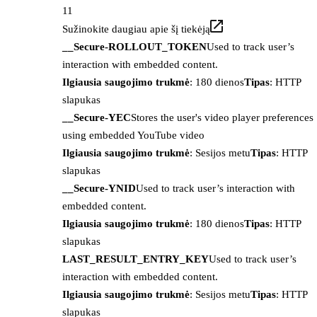
11
Sužinokite daugiau apie šį tiekėją
__Secure-ROLLOUT_TOKEN
Used to track user’s
interaction with embedded content.
Ilgiausia saugojimo trukmė
: 180 dienos
Tipas
: HTTP
slapukas
__Secure-YEC
Stores the user's video player preferences
using embedded YouTube video
Ilgiausia saugojimo trukmė
: Sesijos metu
Tipas
: HTTP
slapukas
__Secure-YNID
Used to track user’s interaction with
embedded content.
Ilgiausia saugojimo trukmė
: 180 dienos
Tipas
: HTTP
slapukas
LAST_RESULT_ENTRY_KEY
Used to track user’s
interaction with embedded content.
Ilgiausia saugojimo trukmė
: Sesijos metu
Tipas
: HTTP
slapukas