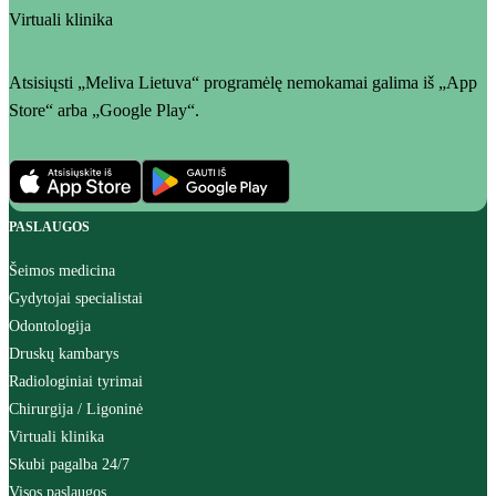
Virtuali klinika
Atsisiųsti „Meliva Lietuva“ programėlę nemokamai galima iš „App
Store“ arba „Google Play“.
PASLAUGOS
Šeimos medicina
Gydytojai specialistai
Odontologija
Druskų kambarys
Radiologiniai tyrimai
Chirurgija / Ligoninė
Virtuali klinika
Skubi pagalba 24/7
Visos paslaugos