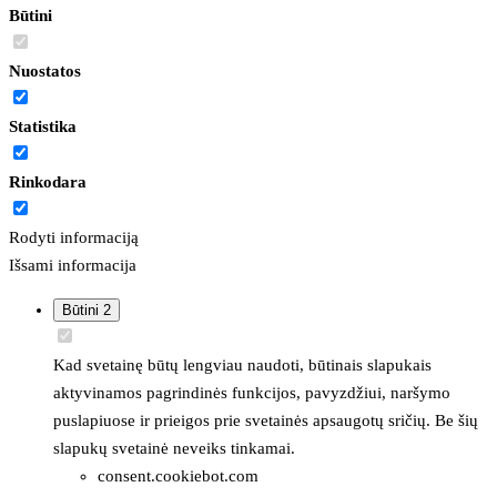
Būtini
Nuostatos
Statistika
Rinkodara
Rodyti informaciją
Išsami informacija
Būtini
2
Kad svetainę būtų lengviau naudoti, būtinais slapukais
aktyvinamos pagrindinės funkcijos, pavyzdžiui, naršymo
puslapiuose ir prieigos prie svetainės apsaugotų sričių. Be šių
slapukų svetainė neveiks tinkamai.
consent.cookiebot.com