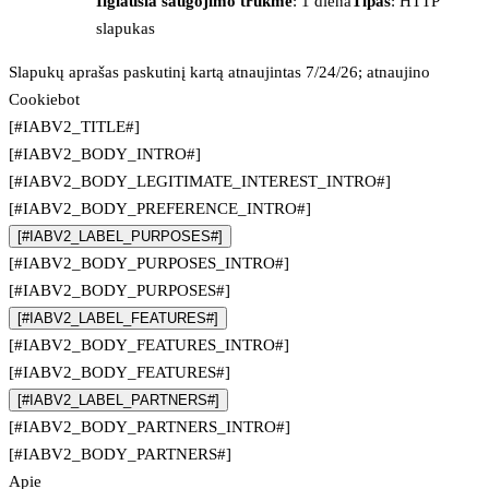
Ilgiausia saugojimo trukmė
: 1 diena
Tipas
: HTTP
slapukas
Slapukų aprašas paskutinį kartą atnaujintas 7/24/26; atnaujino
Cookiebot
[#IABV2_TITLE#]
[#IABV2_BODY_INTRO#]
[#IABV2_BODY_LEGITIMATE_INTEREST_INTRO#]
[#IABV2_BODY_PREFERENCE_INTRO#]
[#IABV2_LABEL_PURPOSES#]
[#IABV2_BODY_PURPOSES_INTRO#]
[#IABV2_BODY_PURPOSES#]
[#IABV2_LABEL_FEATURES#]
[#IABV2_BODY_FEATURES_INTRO#]
[#IABV2_BODY_FEATURES#]
[#IABV2_LABEL_PARTNERS#]
[#IABV2_BODY_PARTNERS_INTRO#]
[#IABV2_BODY_PARTNERS#]
Apie