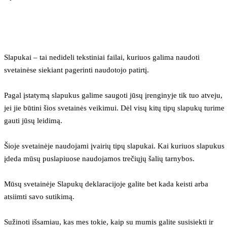
Slapukai – tai nedideli tekstiniai failai, kuriuos galima naudoti 
svetainėse siekiant pagerinti naudotojo patirtį.
Pagal įstatymą slapukus galime saugoti jūsų įrenginyje tik tuo atveju, 
jei jie būtini šios svetainės veikimui. Dėl visų kitų tipų slapukų turime 
gauti jūsų leidimą.
Šioje svetainėje naudojami įvairių tipų slapukai. Kai kuriuos slapukus 
įdeda mūsų puslapiuose naudojamos trečiųjų šalių tarnybos.
Mūsų svetainėje Slapukų deklaracijoje galite bet kada keisti arba 
atsiimti savo sutikimą.
Sužinoti išsamiau, kas mes tokie, kaip su mumis galite susisiekti ir 