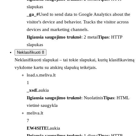
slapukas
_ga_#
Used to send data to Google Analytics about the
visitor's device and behavior. Tracks the visitor across
devices and marketing channels.
Ilgiausia saugojimo trukmė
: 2 metai
Tipas
: HTTP
slapukas
Neklasifikuoti
8
Neklasifikuoti slapukai – tai tokie slapukai, kurių klasifikavimą
vykdome kartu su atskirų slapukų teikėjais.
load.s.meliva.lt
1
_xsd
Laukia
Ilgiausia saugojimo trukmė
: Nuolatinis
Tipas
: HTML
vietinė saugykla
meliva.lt
7
EW4SITE
Laukia
Ilgiausia saugojimo trukmė
: 1 diena
Tipas
: HTTP