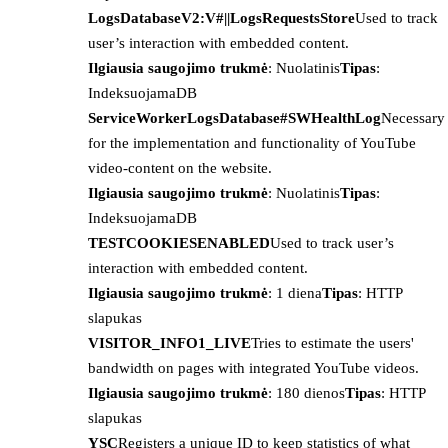
LogsDatabaseV2:V#||LogsRequestsStore
Used to track
user’s interaction with embedded content.
Ilgiausia saugojimo trukmė
: Nuolatinis
Tipas
:
IndeksuojamaDB
ServiceWorkerLogsDatabase#SWHealthLog
Necessary
for the implementation and functionality of YouTube
video-content on the website.
Ilgiausia saugojimo trukmė
: Nuolatinis
Tipas
:
IndeksuojamaDB
TESTCOOKIESENABLED
Used to track user’s
interaction with embedded content.
Ilgiausia saugojimo trukmė
: 1 diena
Tipas
: HTTP
slapukas
VISITOR_INFO1_LIVE
Tries to estimate the users'
bandwidth on pages with integrated YouTube videos.
Ilgiausia saugojimo trukmė
: 180 dienos
Tipas
: HTTP
slapukas
YSC
Registers a unique ID to keep statistics of what