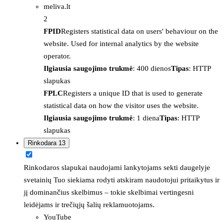
meliva.lt
2
FPID
Registers statistical data on users' behaviour on the
website. Used for internal analytics by the website
operator.
Ilgiausia saugojimo trukmė
: 400 dienos
Tipas
: HTTP
slapukas
FPLC
Registers a unique ID that is used to generate
statistical data on how the visitor uses the website.
Ilgiausia saugojimo trukmė
: 1 diena
Tipas
: HTTP
slapukas
Rinkodara
13
Rinkodaros slapukai naudojami lankytojams sekti daugelyje
svetainių Tuo siekiama rodyti atskiram naudotojui pritaikytus ir
jį dominančius skelbimus – tokie skelbimai vertingesni
leidėjams ir trečiųjų šalių reklamuotojams.
YouTube