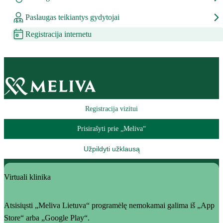
Paslaugas teikiantys gydytojai
Registracija internetu
Registracija vizitui
Prisirašyti prie „Meliva“
Užpildyti užklausą
Virtuali klinika
Atsisiųsti „Meliva Lietuva“ programėlę nemokamai galima iš „App
Store“ arba „Google Play“.