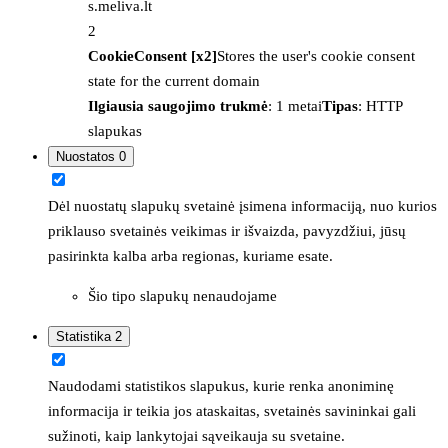
s.meliva.lt
2
CookieConsent [x2]
Stores the user's cookie consent
state for the current domain
Ilgiausia saugojimo trukmė
: 1 metai
Tipas
: HTTP
slapukas
Nuostatos
0
Dėl nuostatų slapukų svetainė įsimena informaciją, nuo kurios
priklauso svetainės veikimas ir išvaizda, pavyzdžiui, jūsų
pasirinkta kalba arba regionas, kuriame esate.
Šio tipo slapukų nenaudojame
Statistika
2
Naudodami statistikos slapukus, kurie renka anoniminę
informacija ir teikia jos ataskaitas, svetainės savininkai gali
sužinoti, kaip lankytojai sąveikauja su svetaine.