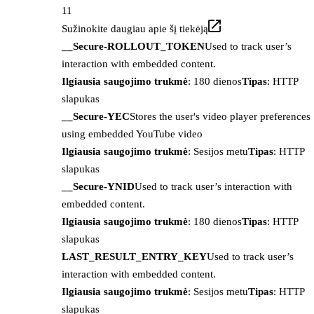
11
Sužinokite daugiau apie šį tiekėją
__Secure-ROLLOUT_TOKEN
Used to track user’s
interaction with embedded content.
Ilgiausia saugojimo trukmė
: 180 dienos
Tipas
: HTTP
slapukas
__Secure-YEC
Stores the user's video player preferences
using embedded YouTube video
Ilgiausia saugojimo trukmė
: Sesijos metu
Tipas
: HTTP
slapukas
__Secure-YNID
Used to track user’s interaction with
embedded content.
Ilgiausia saugojimo trukmė
: 180 dienos
Tipas
: HTTP
slapukas
LAST_RESULT_ENTRY_KEY
Used to track user’s
interaction with embedded content.
Ilgiausia saugojimo trukmė
: Sesijos metu
Tipas
: HTTP
slapukas