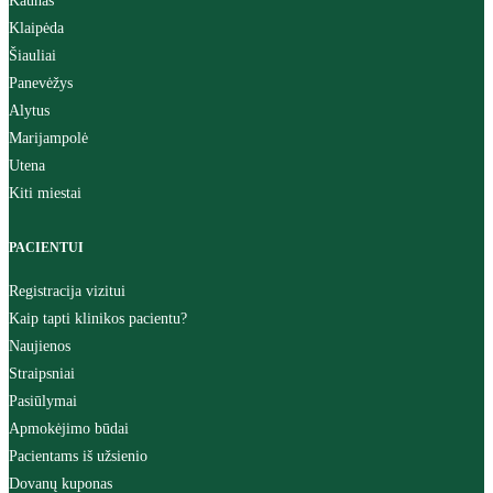
Kaunas
Klaipėda
Šiauliai
Panevėžys
Alytus
Marijampolė
Utena
Kiti miestai
PACIENTUI
Registracija vizitui
Kaip tapti klinikos pacientu?
Naujienos
Straipsniai
Pasiūlymai
Apmokėjimo būdai
Pacientams iš užsienio
Dovanų kuponas