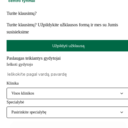
centro tyrimai
Turite klausimų?
Turite klausimų? Užpildykite užklausos formą ir mes su Jumis
susisieksime
Užpildyti užklausą
Paslaugas teikiantys gydytojai
Ieškoti gydytojo
Klinika
Visos klinikos
Specialybė
Pasirinkite specialybę