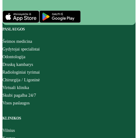
PASLAUGOS
Šeimos medicina
Gydytojai specialistai
Odontologija
Druskų kambarys
Radiologiniai tyrimai
Chirurgija / Ligoninė
Virtuali klinika
Skubi pagalba 24/7
Visos paslaugos
KLINIKOS
Vilnius