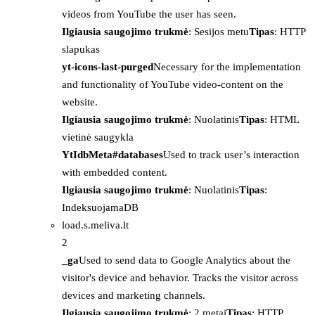
videos from YouTube the user has seen.
Ilgiausia saugojimo trukmė
: Sesijos metu
Tipas
: HTTP
slapukas
yt-icons-last-purged
Necessary for the implementation
and functionality of YouTube video-content on the
website.
Ilgiausia saugojimo trukmė
: Nuolatinis
Tipas
: HTML
vietinė saugykla
YtIdbMeta#databases
Used to track user’s interaction
with embedded content.
Ilgiausia saugojimo trukmė
: Nuolatinis
Tipas
:
IndeksuojamaDB
load.s.meliva.lt
2
_ga
Used to send data to Google Analytics about the
visitor's device and behavior. Tracks the visitor across
devices and marketing channels.
Ilgiausia saugojimo trukmė
: 2 metai
Tipas
: HTTP