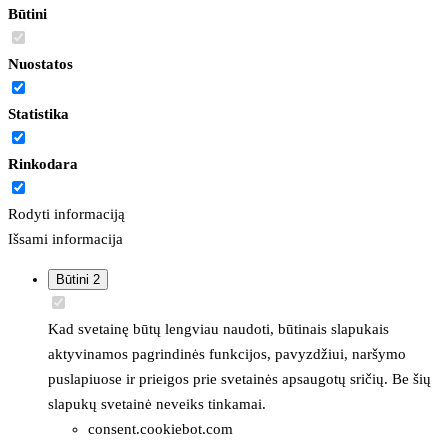
Būtini
Nuostatos
Statistika
Rinkodara
Rodyti informaciją
Išsami informacija
Būtini
2
Kad svetainę būtų lengviau naudoti, būtinais slapukais
aktyvinamos pagrindinės funkcijos, pavyzdžiui, naršymo
puslapiuose ir prieigos prie svetainės apsaugotų sričių. Be šių
slapukų svetainė neveiks tinkamai.
consent.cookiebot.com