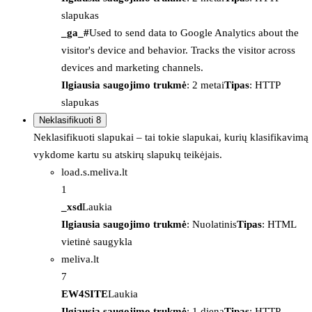
slapukas
_ga_#
Used to send data to Google Analytics about the
visitor's device and behavior. Tracks the visitor across
devices and marketing channels.
Ilgiausia saugojimo trukmė
: 2 metai
Tipas
: HTTP
slapukas
Neklasifikuoti
8
Neklasifikuoti slapukai – tai tokie slapukai, kurių klasifikavimą
vykdome kartu su atskirų slapukų teikėjais.
load.s.meliva.lt
1
_xsd
Laukia
Ilgiausia saugojimo trukmė
: Nuolatinis
Tipas
: HTML
vietinė saugykla
meliva.lt
7
EW4SITE
Laukia
Ilgiausia saugojimo trukmė
: 1 diena
Tipas
: HTTP