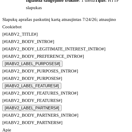
Ilgiausia saugojimo trukmė
: 1 diena
Tipas
: HTTP
slapukas
Slapukų aprašas paskutinį kartą atnaujintas 7/24/26; atnaujino
Cookiebot
[#IABV2_TITLE#]
[#IABV2_BODY_INTRO#]
[#IABV2_BODY_LEGITIMATE_INTEREST_INTRO#]
[#IABV2_BODY_PREFERENCE_INTRO#]
[#IABV2_LABEL_PURPOSES#]
[#IABV2_BODY_PURPOSES_INTRO#]
[#IABV2_BODY_PURPOSES#]
[#IABV2_LABEL_FEATURES#]
[#IABV2_BODY_FEATURES_INTRO#]
[#IABV2_BODY_FEATURES#]
[#IABV2_LABEL_PARTNERS#]
[#IABV2_BODY_PARTNERS_INTRO#]
[#IABV2_BODY_PARTNERS#]
Apie