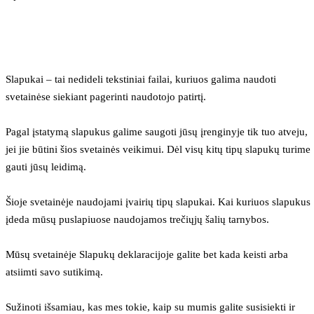
Slapukai – tai nedideli tekstiniai failai, kuriuos galima naudoti 
svetainėse siekiant pagerinti naudotojo patirtį.
Pagal įstatymą slapukus galime saugoti jūsų įrenginyje tik tuo atveju, 
jei jie būtini šios svetainės veikimui. Dėl visų kitų tipų slapukų turime 
gauti jūsų leidimą.
Šioje svetainėje naudojami įvairių tipų slapukai. Kai kuriuos slapukus 
įdeda mūsų puslapiuose naudojamos trečiųjų šalių tarnybos.
Mūsų svetainėje Slapukų deklaracijoje galite bet kada keisti arba 
atsiimti savo sutikimą.
Sužinoti išsamiau, kas mes tokie, kaip su mumis galite susisiekti ir 