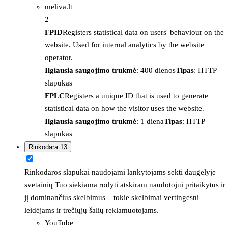
meliva.lt
2
FPID
Registers statistical data on users' behaviour on the
website. Used for internal analytics by the website
operator.
Ilgiausia saugojimo trukmė
: 400 dienos
Tipas
: HTTP
slapukas
FPLC
Registers a unique ID that is used to generate
statistical data on how the visitor uses the website.
Ilgiausia saugojimo trukmė
: 1 diena
Tipas
: HTTP
slapukas
Rinkodara
13
Rinkodaros slapukai naudojami lankytojams sekti daugelyje
svetainių Tuo siekiama rodyti atskiram naudotojui pritaikytus ir
jį dominančius skelbimus – tokie skelbimai vertingesni
leidėjams ir trečiųjų šalių reklamuotojams.
YouTube