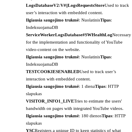
LogsDatabaseV2:V#||LogsRequestsStore
Used to track
user’s interaction with embedded content.
Ilgiausia saugojimo trukmė
: Nuolatinis
Tipas
:
IndeksuojamaDB
ServiceWorkerLogsDatabase#SWHealthLog
Necessary
for the implementation and functionality of YouTube
video-content on the website.
Ilgiausia saugojimo trukmė
: Nuolatinis
Tipas
:
IndeksuojamaDB
TESTCOOKIESENABLED
Used to track user’s
interaction with embedded content.
Ilgiausia saugojimo trukmė
: 1 diena
Tipas
: HTTP
slapukas
VISITOR_INFO1_LIVE
Tries to estimate the users'
bandwidth on pages with integrated YouTube videos.
Ilgiausia saugojimo trukmė
: 180 dienos
Tipas
: HTTP
slapukas
YSC
Registers a unique ID to keep statistics of what