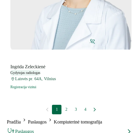
Ingrida Zeleckienė
Gydytojas radiologas
Laisvės pr. 64A, Vilnius
Registracija vizitui
1
2
3
4
Pradžia
Paslaugos
Kompiuterinė tomografija
Paslaugos