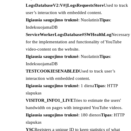
LogsDatabaseV2:V#||LogsRequestsStore
Used to track
user’s interaction with embedded content.
Ilgiausia saugojimo trukmė
: Nuolatinis
Tipas
:
IndeksuojamaDB
ServiceWorkerLogsDatabase#SWHealthLog
Necessary
for the implementation and functionality of YouTube
video-content on the website.
Ilgiausia saugojimo trukmė
: Nuolatinis
Tipas
:
IndeksuojamaDB
TESTCOOKIESENABLED
Used to track user’s
interaction with embedded content.
Ilgiausia saugojimo trukmė
: 1 diena
Tipas
: HTTP
slapukas
VISITOR_INFO1_LIVE
Tries to estimate the users'
bandwidth on pages with integrated YouTube videos.
Ilgiausia saugojimo trukmė
: 180 dienos
Tipas
: HTTP
slapukas
YSC
Registers a unique ID to keep statistics of what