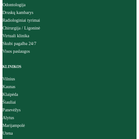
Odontologija
Druskų kambarys
Radiologiniai tyrimai
Chirurgija / Ligoninė
Virtuali klinika
Skubi pagalba 24/7
Visos paslaugos
KLINIKOS
Vilnius
Kaunas
Klaipėda
Šiauliai
Panevėžys
Alytus
Marijampolė
Utena