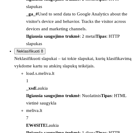
slapukas
_ga_#
Used to send data to Google Analytics about the
visitor's device and behavior. Tracks the visitor across
devices and marketing channels.
Ilgiausia saugojimo trukmė
: 2 metai
Tipas
: HTTP
slapukas
Neklasifikuoti
8
Neklasifikuoti slapukai – tai tokie slapukai, kurių klasifikavimą
vykdome kartu su atskirų slapukų teikėjais.
load.s.meliva.lt
1
_xsd
Laukia
Ilgiausia saugojimo trukmė
: Nuolatinis
Tipas
: HTML
vietinė saugykla
meliva.lt
7
EW4SITE
Laukia
Ilgiausia saugojimo trukmė
: 1 diena
Tipas
: HTTP