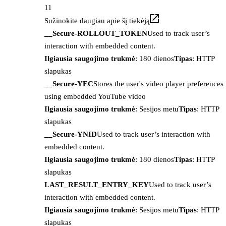
11
Sužinokite daugiau apie šį tiekėją
__Secure-ROLLOUT_TOKEN
Used to track user’s
interaction with embedded content.
Ilgiausia saugojimo trukmė
: 180 dienos
Tipas
: HTTP
slapukas
__Secure-YEC
Stores the user's video player preferences
using embedded YouTube video
Ilgiausia saugojimo trukmė
: Sesijos metu
Tipas
: HTTP
slapukas
__Secure-YNID
Used to track user’s interaction with
embedded content.
Ilgiausia saugojimo trukmė
: 180 dienos
Tipas
: HTTP
slapukas
LAST_RESULT_ENTRY_KEY
Used to track user’s
interaction with embedded content.
Ilgiausia saugojimo trukmė
: Sesijos metu
Tipas
: HTTP
slapukas