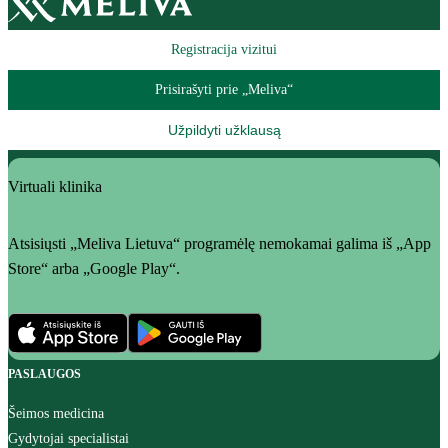
Registracija vizitui
Prisirašyti prie „Meliva“
Užpildyti užklausą
Virtuali klinika
Atsisiųsti „Meliva Lietuva“ programėlę nemokamai galima iš „App
Store“ arba „Google Play“.
PASLAUGOS
Šeimos medicina
Gydytojai specialistai