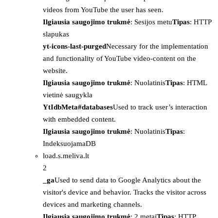
videos from YouTube the user has seen.
Ilgiausia saugojimo trukmė
: Sesijos metu
Tipas
: HTTP
slapukas
yt-icons-last-purged
Necessary for the implementation
and functionality of YouTube video-content on the
website.
Ilgiausia saugojimo trukmė
: Nuolatinis
Tipas
: HTML
vietinė saugykla
YtIdbMeta#databases
Used to track user’s interaction
with embedded content.
Ilgiausia saugojimo trukmė
: Nuolatinis
Tipas
:
IndeksuojamaDB
load.s.meliva.lt
2
_ga
Used to send data to Google Analytics about the
visitor's device and behavior. Tracks the visitor across
devices and marketing channels.
Ilgiausia saugojimo trukmė
: 2 metai
Tipas
: HTTP