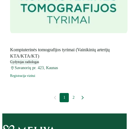
Kompiuterinės tomografijos tyrimai (Vainikinių arterijų
KTA/KTA/KT)
Gydytojas radiologas
Savanorių pr. 423, Kaunas
Registracija vizitui
1
2