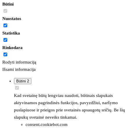
Būtini
Nuostatos
Statistika
Rinkodara
Rodyti informaciją
Išsami informacija
Būtini
2
Kad svetainę būtų lengviau naudoti, būtinais slapukais
aktyvinamos pagrindinės funkcijos, pavyzdžiui, naršymo
puslapiuose ir prieigos prie svetainės apsaugotų sričių. Be šių
slapukų svetainė neveiks tinkamai.
consent.cookiebot.com