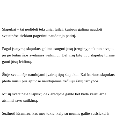
Slapukai – tai nedideli tekstiniai failai, kuriuos galima naudoti 
svetainėse siekiant pagerinti naudotojo patirtį.
Pagal įstatymą slapukus galime saugoti jūsų įrenginyje tik tuo atveju, 
jei jie būtini šios svetainės veikimui. Dėl visų kitų tipų slapukų turime 
gauti jūsų leidimą.
Šioje svetainėje naudojami įvairių tipų slapukai. Kai kuriuos slapukus 
įdeda mūsų puslapiuose naudojamos trečiųjų šalių tarnybos.
Mūsų svetainėje Slapukų deklaracijoje galite bet kada keisti arba 
atsiimti savo sutikimą.
Sužinoti išsamiau, kas mes tokie, kaip su mumis galite susisiekti ir 