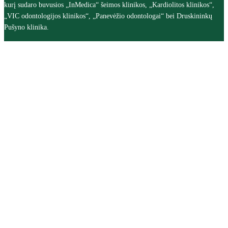
kurį sudaro buvusios „InMedica“ šeimos klinikos, „Kardiolitos klinikos“,
„VIC odontologijos klinikos“, „Panevėžio odontologai“ bei Druskininkų
Pušyno klinika.