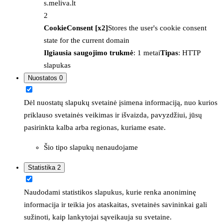
s.meliva.lt
2
CookieConsent [x2]
Stores the user's cookie consent
state for the current domain
Ilgiausia saugojimo trukmė
: 1 metai
Tipas
: HTTP
slapukas
Nuostatos
0
Dėl nuostatų slapukų svetainė įsimena informaciją, nuo kurios
priklauso svetainės veikimas ir išvaizda, pavyzdžiui, jūsų
pasirinkta kalba arba regionas, kuriame esate.
Šio tipo slapukų nenaudojame
Statistika
2
Naudodami statistikos slapukus, kurie renka anoniminę
informacija ir teikia jos ataskaitas, svetainės savininkai gali
sužinoti, kaip lankytojai sąveikauja su svetaine.