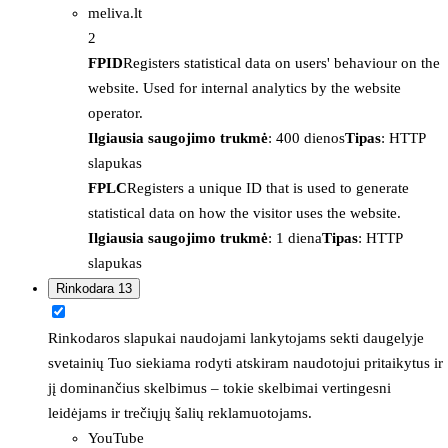
meliva.lt
2
FPID
Registers statistical data on users' behaviour on the
website. Used for internal analytics by the website
operator.
Ilgiausia saugojimo trukmė
: 400 dienos
Tipas
: HTTP
slapukas
FPLC
Registers a unique ID that is used to generate
statistical data on how the visitor uses the website.
Ilgiausia saugojimo trukmė
: 1 diena
Tipas
: HTTP
slapukas
Rinkodara
13
Rinkodaros slapukai naudojami lankytojams sekti daugelyje
svetainių Tuo siekiama rodyti atskiram naudotojui pritaikytus ir
jį dominančius skelbimus – tokie skelbimai vertingesni
leidėjams ir trečiųjų šalių reklamuotojams.
YouTube