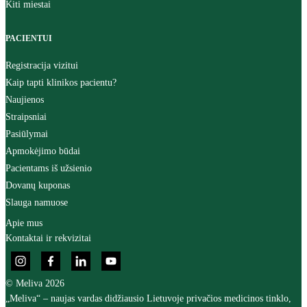
Kiti miestai
PACIENTUI
Registracija vizitui
Kaip tapti klinikos pacientu?
Naujienos
Straipsniai
Pasiūlymai
Apmokėjimo būdai
Pacientams iš užsienio
Dovanų kuponas
Slauga namuose
Apie mus
Kontaktai ir rekvizitai
© Meliva 2026
„Meliva“ – naujas vardas didžiausio Lietuvoje privačios medicinos tinklo,