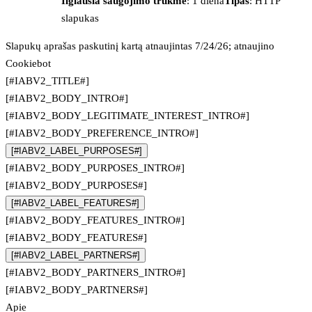
Ilgiausia saugojimo trukmė
: 1 diena
Tipas
: HTTP
slapukas
Slapukų aprašas paskutinį kartą atnaujintas 7/24/26; atnaujino
Cookiebot
[#IABV2_TITLE#]
[#IABV2_BODY_INTRO#]
[#IABV2_BODY_LEGITIMATE_INTEREST_INTRO#]
[#IABV2_BODY_PREFERENCE_INTRO#]
[#IABV2_LABEL_PURPOSES#]
[#IABV2_BODY_PURPOSES_INTRO#]
[#IABV2_BODY_PURPOSES#]
[#IABV2_LABEL_FEATURES#]
[#IABV2_BODY_FEATURES_INTRO#]
[#IABV2_BODY_FEATURES#]
[#IABV2_LABEL_PARTNERS#]
[#IABV2_BODY_PARTNERS_INTRO#]
[#IABV2_BODY_PARTNERS#]
Apie