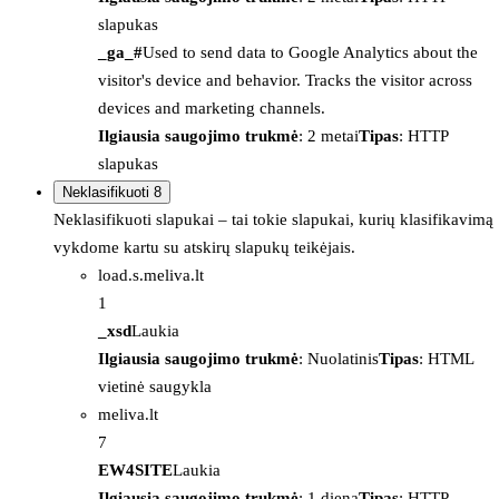
slapukas
_ga_#
Used to send data to Google Analytics about the
visitor's device and behavior. Tracks the visitor across
devices and marketing channels.
Ilgiausia saugojimo trukmė
: 2 metai
Tipas
: HTTP
slapukas
Neklasifikuoti
8
Neklasifikuoti slapukai – tai tokie slapukai, kurių klasifikavimą
vykdome kartu su atskirų slapukų teikėjais.
load.s.meliva.lt
1
_xsd
Laukia
Ilgiausia saugojimo trukmė
: Nuolatinis
Tipas
: HTML
vietinė saugykla
meliva.lt
7
EW4SITE
Laukia
Ilgiausia saugojimo trukmė
: 1 diena
Tipas
: HTTP