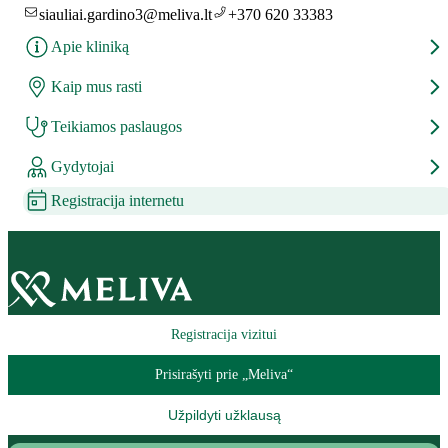
siauliai.gardino3@meliva.lt
+370 620 33383
Apie kliniką
Kaip mus rasti
Teikiamos paslaugos
Gydytojai
Registracija internetu
Registracija vizitui
Prisirašyti prie „Meliva“
Užpildyti užklausą