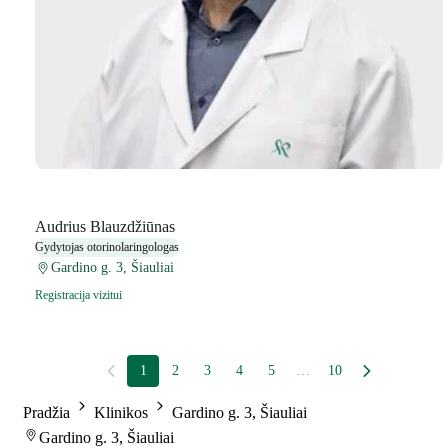
Audrius Blauzdžiūnas
Gydytojas otorinolaringologas
Gardino g. 3, Šiauliai
Registracija vizitui
1
2
3
4
5
…
10
Pradžia
Klinikos
Gardino g. 3, Šiauliai
Gardino g. 3, Šiauliai