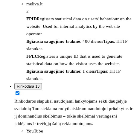
meliva.lt
2
FPID
Registers statistical data on users' behaviour on the
website. Used for internal analytics by the website
operator.
Ilgiausia saugojimo trukmė
: 400 dienos
Tipas
: HTTP
slapukas
FPLC
Registers a unique ID that is used to generate
statistical data on how the visitor uses the website.
Ilgiausia saugojimo trukmė
: 1 diena
Tipas
: HTTP
slapukas
Rinkodara
13
Rinkodaros slapukai naudojami lankytojams sekti daugelyje
svetainių Tuo siekiama rodyti atskiram naudotojui pritaikytus ir
jį dominančius skelbimus – tokie skelbimai vertingesni
leidėjams ir trečiųjų šalių reklamuotojams.
YouTube