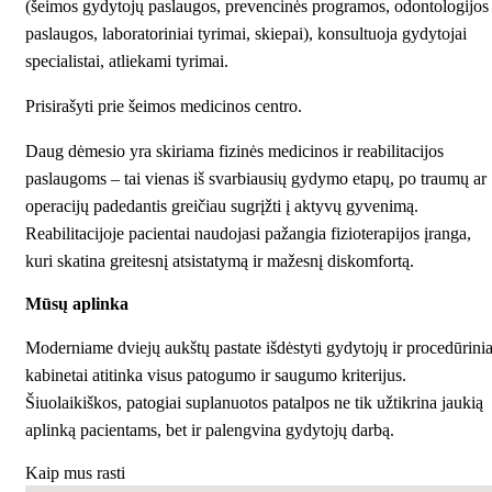
(šeimos gydytojų paslaugos, prevencinės programos, odontologijos
paslaugos, laboratoriniai tyrimai, skiepai), konsultuoja gydytojai
specialistai, atliekami tyrimai.
Prisirašyti prie šeimos medicinos centro.
Daug dėmesio yra skiriama fizinės medicinos ir reabilitacijos
paslaugoms – tai vienas iš svarbiausių gydymo etapų, po traumų ar
operacijų padedantis greičiau sugrįžti į aktyvų gyvenimą.
Reabilitacijoje pacientai naudojasi pažangia fizioterapijos įranga,
kuri skatina greitesnį atsistatymą ir mažesnį diskomfortą.
Mūsų aplinka
Moderniame dviejų aukštų pastate išdėstyti gydytojų ir procedūrinia
kabinetai atitinka visus patogumo ir saugumo kriterijus.
Šiuolaikiškos, patogiai suplanuotos patalpos ne tik užtikrina jaukią
aplinką pacientams, bet ir palengvina gydytojų darbą.
Kaip mus rasti