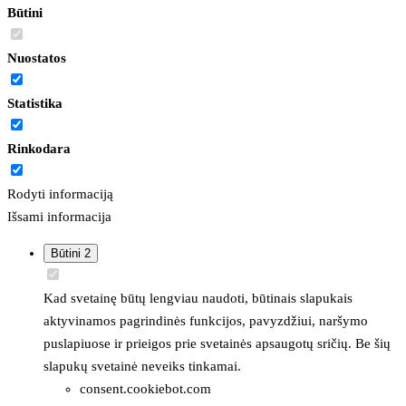
Būtini
Nuostatos
Statistika
Rinkodara
Rodyti informaciją
Išsami informacija
Būtini
2
Kad svetainę būtų lengviau naudoti, būtinais slapukais
aktyvinamos pagrindinės funkcijos, pavyzdžiui, naršymo
puslapiuose ir prieigos prie svetainės apsaugotų sričių. Be šių
slapukų svetainė neveiks tinkamai.
consent.cookiebot.com