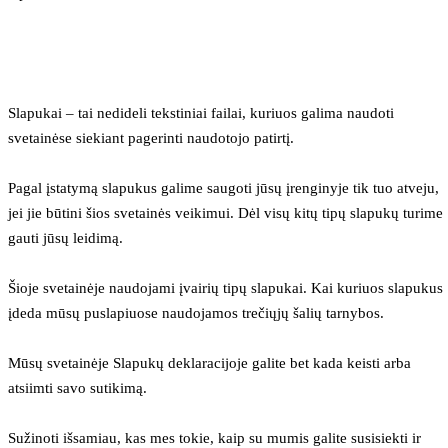
Slapukai – tai nedideli tekstiniai failai, kuriuos galima naudoti 
svetainėse siekiant pagerinti naudotojo patirtį.
Pagal įstatymą slapukus galime saugoti jūsų įrenginyje tik tuo atveju, 
jei jie būtini šios svetainės veikimui. Dėl visų kitų tipų slapukų turime 
gauti jūsų leidimą.
Šioje svetainėje naudojami įvairių tipų slapukai. Kai kuriuos slapukus 
įdeda mūsų puslapiuose naudojamos trečiųjų šalių tarnybos.
Mūsų svetainėje Slapukų deklaracijoje galite bet kada keisti arba 
atsiimti savo sutikimą.
Sužinoti išsamiau, kas mes tokie, kaip su mumis galite susisiekti ir 