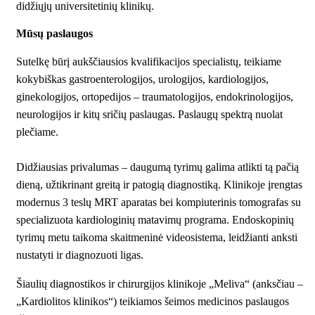
didžiųjų universitetinių klinikų.
Mūsų paslaugos
Sutelkę būrį aukščiausios kvalifikacijos specialistų, teikiame
kokybiškas gastroenterologijos, urologijos, kardiologijos,
ginekologijos, ortopedijos – traumatologijos, endokrinologijos,
neurologijos ir kitų sričių paslaugas. Paslaugų spektrą nuolat
plečiame.
Didžiausias privalumas – daugumą tyrimų galima atlikti tą pačią
dieną, užtikrinant greitą ir patogią diagnostiką. Klinikoje įrengtas
modernus 3 teslų MRT aparatas bei kompiuterinis tomografas su
specializuota kardiologinių matavimų programa. Endoskopinių
tyrimų metu taikoma skaitmeninė videosistema, leidžianti anksti
nustatyti ir diagnozuoti ligas.
Šiaulių diagnostikos ir chirurgijos klinikoje „Meliva“ (anksčiau –
„Kardiolitos klinikos“) teikiamos šeimos medicinos paslaugos