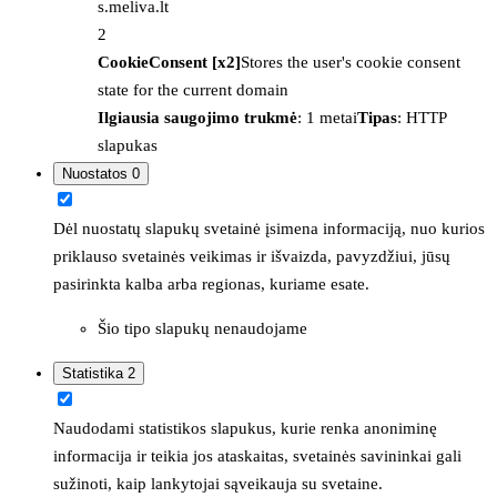
s.meliva.lt
2
CookieConsent [x2]
Stores the user's cookie consent
state for the current domain
Ilgiausia saugojimo trukmė
: 1 metai
Tipas
: HTTP
slapukas
Nuostatos
0
Dėl nuostatų slapukų svetainė įsimena informaciją, nuo kurios
priklauso svetainės veikimas ir išvaizda, pavyzdžiui, jūsų
pasirinkta kalba arba regionas, kuriame esate.
Šio tipo slapukų nenaudojame
Statistika
2
Naudodami statistikos slapukus, kurie renka anoniminę
informacija ir teikia jos ataskaitas, svetainės savininkai gali
sužinoti, kaip lankytojai sąveikauja su svetaine.