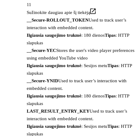
11
Sužinokite daugiau apie šį tiekėją
__Secure-ROLLOUT_TOKEN
Used to track user’s
interaction with embedded content.
Ilgiausia saugojimo trukmė
: 180 dienos
Tipas
: HTTP
slapukas
__Secure-YEC
Stores the user's video player preferences
using embedded YouTube video
Ilgiausia saugojimo trukmė
: Sesijos metu
Tipas
: HTTP
slapukas
__Secure-YNID
Used to track user’s interaction with
embedded content.
Ilgiausia saugojimo trukmė
: 180 dienos
Tipas
: HTTP
slapukas
LAST_RESULT_ENTRY_KEY
Used to track user’s
interaction with embedded content.
Ilgiausia saugojimo trukmė
: Sesijos metu
Tipas
: HTTP
slapukas