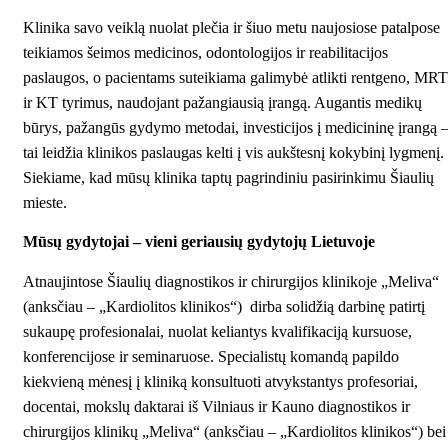
Klinika savo veiklą nuolat plečia ir šiuo metu naujosiose patalpose
teikiamos šeimos medicinos, odontologijos ir reabilitacijos
paslaugos, o pacientams suteikiama galimybė atlikti rentgeno, MRT
ir KT tyrimus, naudojant pažangiausią įrangą. Augantis medikų
būrys, pažangūs gydymo metodai, investicijos į medicininę įrangą 
tai leidžia klinikos paslaugas kelti į vis aukštesnį kokybinį lygmenį.
Siekiame, kad mūsų klinika taptų pagrindiniu pasirinkimu Šiaulių
mieste.
Mūsų gydytojai – vieni geriausių gydytojų Lietuvoje
Atnaujintose Šiaulių diagnostikos ir chirurgijos klinikoje „Meliva“
(anksčiau – „Kardiolitos klinikos“) dirba
solidžią darbinę patirtį
sukaupę profesionalai, nuolat keliantys kvalifikaciją kursuose,
konferencijose ir seminaruose. Specialistų komandą papildo
kiekvieną mėnesį į kliniką konsultuoti atvykstantys profesoriai,
docentai, mokslų daktarai iš Vilniaus ir Kauno diagnostikos ir
chirurgijos klinikų „Meliva“ (anksčiau – „Kardiolitos klinikos“) bei