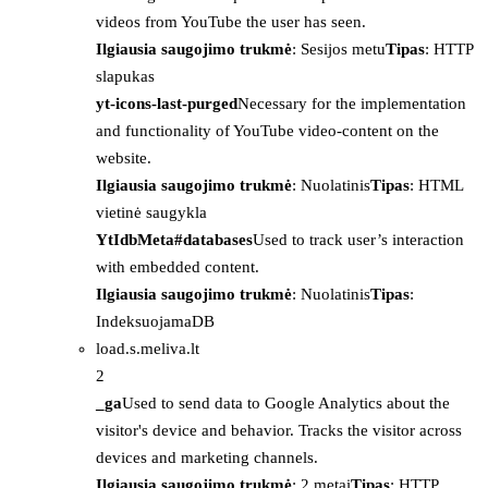
videos from YouTube the user has seen.
Ilgiausia saugojimo trukmė
: Sesijos metu
Tipas
: HTTP
slapukas
yt-icons-last-purged
Necessary for the implementation
and functionality of YouTube video-content on the
website.
Ilgiausia saugojimo trukmė
: Nuolatinis
Tipas
: HTML
vietinė saugykla
YtIdbMeta#databases
Used to track user’s interaction
with embedded content.
Ilgiausia saugojimo trukmė
: Nuolatinis
Tipas
:
IndeksuojamaDB
load.s.meliva.lt
2
_ga
Used to send data to Google Analytics about the
visitor's device and behavior. Tracks the visitor across
devices and marketing channels.
Ilgiausia saugojimo trukmė
: 2 metai
Tipas
: HTTP