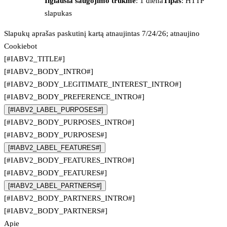
Ilgiausia saugojimo trukmė
: 1 diena
Tipas
: HTTP
slapukas
Slapukų aprašas paskutinį kartą atnaujintas 7/24/26; atnaujino
Cookiebot
[#IABV2_TITLE#]
[#IABV2_BODY_INTRO#]
[#IABV2_BODY_LEGITIMATE_INTEREST_INTRO#]
[#IABV2_BODY_PREFERENCE_INTRO#]
[#IABV2_LABEL_PURPOSES#]
[#IABV2_BODY_PURPOSES_INTRO#]
[#IABV2_BODY_PURPOSES#]
[#IABV2_LABEL_FEATURES#]
[#IABV2_BODY_FEATURES_INTRO#]
[#IABV2_BODY_FEATURES#]
[#IABV2_LABEL_PARTNERS#]
[#IABV2_BODY_PARTNERS_INTRO#]
[#IABV2_BODY_PARTNERS#]
Apie