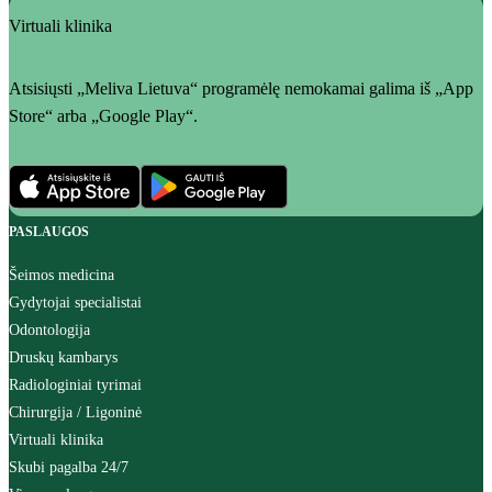
Virtuali klinika
Atsisiųsti „Meliva Lietuva“ programėlę nemokamai galima iš „App
Store“ arba „Google Play“.
PASLAUGOS
Šeimos medicina
Gydytojai specialistai
Odontologija
Druskų kambarys
Radiologiniai tyrimai
Chirurgija / Ligoninė
Virtuali klinika
Skubi pagalba 24/7