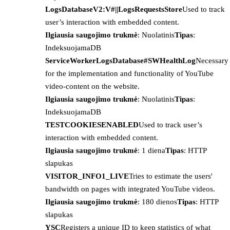
LogsDatabaseV2:V#||LogsRequestsStore
Used to track
user’s interaction with embedded content.
Ilgiausia saugojimo trukmė
: Nuolatinis
Tipas
:
IndeksuojamaDB
ServiceWorkerLogsDatabase#SWHealthLog
Necessary
for the implementation and functionality of YouTube
video-content on the website.
Ilgiausia saugojimo trukmė
: Nuolatinis
Tipas
:
IndeksuojamaDB
TESTCOOKIESENABLED
Used to track user’s
interaction with embedded content.
Ilgiausia saugojimo trukmė
: 1 diena
Tipas
: HTTP
slapukas
VISITOR_INFO1_LIVE
Tries to estimate the users'
bandwidth on pages with integrated YouTube videos.
Ilgiausia saugojimo trukmė
: 180 dienos
Tipas
: HTTP
slapukas
YSC
Registers a unique ID to keep statistics of what