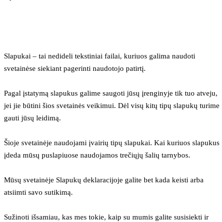
Slapukai – tai nedideli tekstiniai failai, kuriuos galima naudoti 
svetainėse siekiant pagerinti naudotojo patirtį.
Pagal įstatymą slapukus galime saugoti jūsų įrenginyje tik tuo atveju, 
jei jie būtini šios svetainės veikimui. Dėl visų kitų tipų slapukų turime 
gauti jūsų leidimą.
Šioje svetainėje naudojami įvairių tipų slapukai. Kai kuriuos slapukus 
įdeda mūsų puslapiuose naudojamos trečiųjų šalių tarnybos.
Mūsų svetainėje Slapukų deklaracijoje galite bet kada keisti arba 
atsiimti savo sutikimą.
Sužinoti išsamiau, kas mes tokie, kaip su mumis galite susisiekti ir 