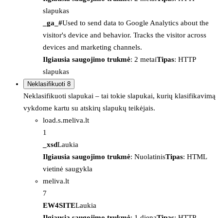
slapukas
_ga_#
Used to send data to Google Analytics about the
visitor's device and behavior. Tracks the visitor across
devices and marketing channels.
Ilgiausia saugojimo trukmė
: 2 metai
Tipas
: HTTP
slapukas
Neklasifikuoti
8
Neklasifikuoti slapukai – tai tokie slapukai, kurių klasifikavimą
vykdome kartu su atskirų slapukų teikėjais.
load.s.meliva.lt
1
_xsd
Laukia
Ilgiausia saugojimo trukmė
: Nuolatinis
Tipas
: HTML
vietinė saugykla
meliva.lt
7
EW4SITE
Laukia
Ilgiausia saugojimo trukmė
: 1 diena
Tipas
: HTTP