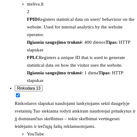
meliva.lt
2
FPID
Registers statistical data on users' behaviour on the
website. Used for internal analytics by the website
operator.
Ilgiausia saugojimo trukmė
: 400 dienos
Tipas
: HTTP
slapukas
FPLC
Registers a unique ID that is used to generate
statistical data on how the visitor uses the website.
Ilgiausia saugojimo trukmė
: 1 diena
Tipas
: HTTP
slapukas
Rinkodara
13
Rinkodaros slapukai naudojami lankytojams sekti daugelyje
svetainių Tuo siekiama rodyti atskiram naudotojui pritaikytus ir
jį dominančius skelbimus – tokie skelbimai vertingesni
leidėjams ir trečiųjų šalių reklamuotojams.
YouTube