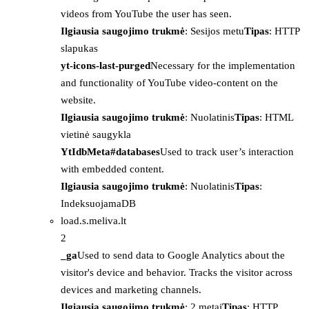
videos from YouTube the user has seen.
Ilgiausia saugojimo trukmė
: Sesijos metu
Tipas
: HTTP
slapukas
yt-icons-last-purged
Necessary for the implementation
and functionality of YouTube video-content on the
website.
Ilgiausia saugojimo trukmė
: Nuolatinis
Tipas
: HTML
vietinė saugykla
YtIdbMeta#databases
Used to track user’s interaction
with embedded content.
Ilgiausia saugojimo trukmė
: Nuolatinis
Tipas
:
IndeksuojamaDB
load.s.meliva.lt
2
_ga
Used to send data to Google Analytics about the
visitor's device and behavior. Tracks the visitor across
devices and marketing channels.
Ilgiausia saugojimo trukmė
: 2 metai
Tipas
: HTTP