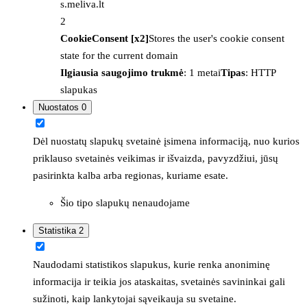
s.meliva.lt
2
CookieConsent [x2]
Stores the user's cookie consent
state for the current domain
Ilgiausia saugojimo trukmė
: 1 metai
Tipas
: HTTP
slapukas
Nuostatos
0
Dėl nuostatų slapukų svetainė įsimena informaciją, nuo kurios
priklauso svetainės veikimas ir išvaizda, pavyzdžiui, jūsų
pasirinkta kalba arba regionas, kuriame esate.
Šio tipo slapukų nenaudojame
Statistika
2
Naudodami statistikos slapukus, kurie renka anoniminę
informacija ir teikia jos ataskaitas, svetainės savininkai gali
sužinoti, kaip lankytojai sąveikauja su svetaine.