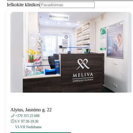
Ieškokite klinikos
Alytus, Jaunimo g. 22
+370 315 25 688
I-V 07:30-19:30
VI-VII Nedirbame