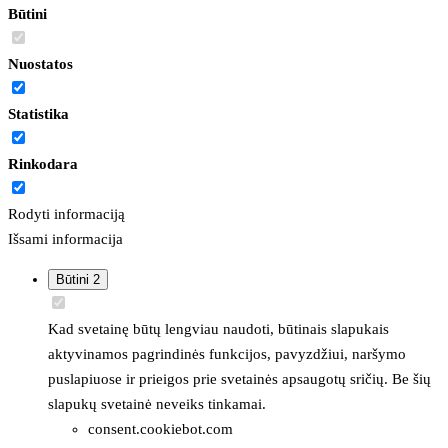
Būtini
Nuostatos
Statistika
Rinkodara
Rodyti informaciją
Išsami informacija
Būtini
2
Kad svetainę būtų lengviau naudoti, būtinais slapukais
aktyvinamos pagrindinės funkcijos, pavyzdžiui, naršymo
puslapiuose ir prieigos prie svetainės apsaugotų sričių. Be šių
slapukų svetainė neveiks tinkamai.
consent.cookiebot.com