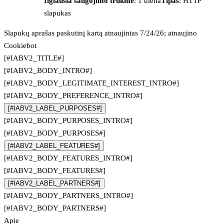
Ilgiausia saugojimo trukmė
: 1 diena
Tipas
: HTTP
slapukas
Slapukų aprašas paskutinį kartą atnaujintas 7/24/26; atnaujino
Cookiebot
[#IABV2_TITLE#]
[#IABV2_BODY_INTRO#]
[#IABV2_BODY_LEGITIMATE_INTEREST_INTRO#]
[#IABV2_BODY_PREFERENCE_INTRO#]
[#IABV2_LABEL_PURPOSES#]
[#IABV2_BODY_PURPOSES_INTRO#]
[#IABV2_BODY_PURPOSES#]
[#IABV2_LABEL_FEATURES#]
[#IABV2_BODY_FEATURES_INTRO#]
[#IABV2_BODY_FEATURES#]
[#IABV2_LABEL_PARTNERS#]
[#IABV2_BODY_PARTNERS_INTRO#]
[#IABV2_BODY_PARTNERS#]
Apie