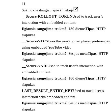
11
Sužinokite daugiau apie šį tiekėją
__Secure-ROLLOUT_TOKEN
Used to track user’s
interaction with embedded content.
Ilgiausia saugojimo trukmė
: 180 dienos
Tipas
: HTTP
slapukas
__Secure-YEC
Stores the user's video player preferences
using embedded YouTube video
Ilgiausia saugojimo trukmė
: Sesijos metu
Tipas
: HTTP
slapukas
__Secure-YNID
Used to track user’s interaction with
embedded content.
Ilgiausia saugojimo trukmė
: 180 dienos
Tipas
: HTTP
slapukas
LAST_RESULT_ENTRY_KEY
Used to track user’s
interaction with embedded content.
Ilgiausia saugojimo trukmė
: Sesijos metu
Tipas
: HTTP
slapukas