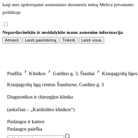
kaip mes apdorojame asmeninius duomenis mūsų 
Meliva privatumo 
politikoje
Nepardavinėkite ir nesidalykite mano asmenine informacija
Atmesti
Leisti pasirinkimą
Tinkinti
Leisti visus
Pradžia
Klinikos
Gardino g. 3, Šiauliai
Kraujagyslių ligos
Kraujagyslių ligų centras Šiauliuose, Gardino g. 3
Diagnostikos ir chirurgijos klinika
(
anksčiau – „Kardiolitos klinikos“
)
Paslaugos ir kainos
Paslaugos paieška