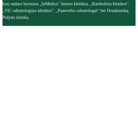
kurį sudaro buvusios „InMedica“ šeimos klinikos, „Kardiolitos klinikos“,
„VIC odontologijos klinikos“, „Panevėžio odontologai“ bei Druskininkų
Pušyno klinika.