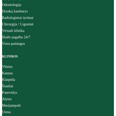
Odontologija
Druskų kambarys
Radiologiniai tyrimai
Chirurgija / Ligoninė
Virtuali klinika
Skubi pagalba 24/7
Visos paslaugos
KLINIKOS
Vilnius
Kaunas
Klaipėda
Šiauliai
Panevėžys
Alytus
Marijampolė
Utena