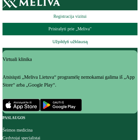
Registracija vizitui
Prisirašyti prie „Meliva“
Užpildyti užklausą
Virtuali klinika
Atsisiųsti „Meliva Lietuva“ programėlę nemokamai galima iš „App
Store“ arba „Google Play“.
PASLAUGOS
Šeimos medicina
Gydytojai specialistai