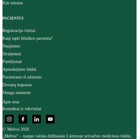
Kiti miestai
PACIENTUI
Registracija vizitui
Kaip tapti klinikos pacientu?
Naujienos
Straipsniai
Pasiūlymai
Apmokėjimo būdai
Pacientams iš užsienio
Dovanų kuponas
Slauga namuose
Apie mus
Kontaktai ir rekvizitai
© Meliva 2026
„Meliva“ – naujas vardas didžiausio Lietuvoje privačios medicinos tinklo,