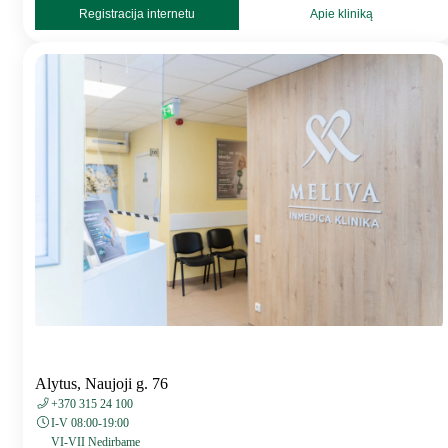
Registracija internetu
Apie kliniką
Alytus, Naujoji g. 76
+370 315 24 100
I-V 08:00-19:00
VI-VII Nedirbame