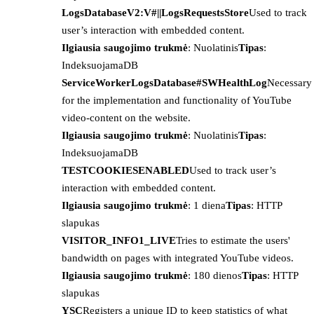
LogsDatabaseV2:V#||LogsRequestsStore
Used to track
user’s interaction with embedded content.
Ilgiausia saugojimo trukmė
: Nuolatinis
Tipas
:
IndeksuojamaDB
ServiceWorkerLogsDatabase#SWHealthLog
Necessary
for the implementation and functionality of YouTube
video-content on the website.
Ilgiausia saugojimo trukmė
: Nuolatinis
Tipas
:
IndeksuojamaDB
TESTCOOKIESENABLED
Used to track user’s
interaction with embedded content.
Ilgiausia saugojimo trukmė
: 1 diena
Tipas
: HTTP
slapukas
VISITOR_INFO1_LIVE
Tries to estimate the users'
bandwidth on pages with integrated YouTube videos.
Ilgiausia saugojimo trukmė
: 180 dienos
Tipas
: HTTP
slapukas
YSC
Registers a unique ID to keep statistics of what