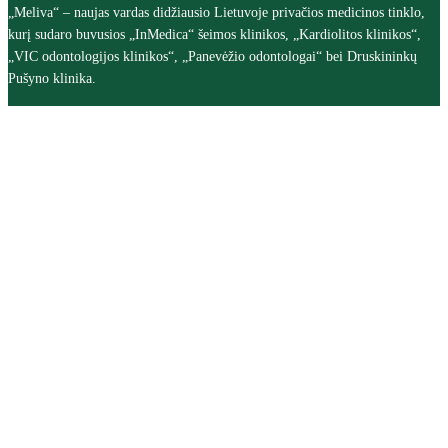
„Meliva“ – naujas vardas didžiausio Lietuvoje privačios medicinos tinklo,
kurį sudaro buvusios „InMedica“ šeimos klinikos, „Kardiolitos klinikos“,
„VIC odontologijos klinikos“, „Panevėžio odontologai“ bei Druskininkų
Pušyno klinika.