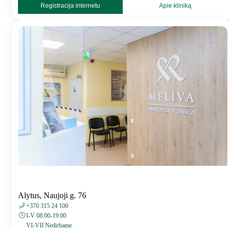
Registracija internetu
Apie kliniką
Alytus, Naujoji g. 76
+370 315 24 100
I-V 08:00-19:00
VI-VII Nedirbame