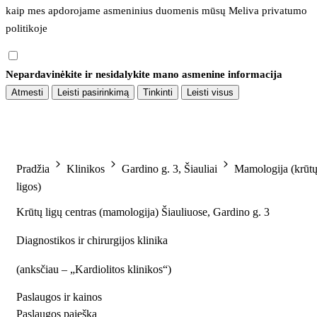
kaip mes apdorojame asmeninius duomenis mūsų 
Meliva privatumo 
politikoje
Nepardavinėkite ir nesidalykite mano asmenine informacija
Atmesti
Leisti pasirinkimą
Tinkinti
Leisti visus
Pradžia
Klinikos
Gardino g. 3, Šiauliai
Mamologija (krūt
ligos)
Krūtų ligų centras (mamologija) Šiauliuose, Gardino g. 3
Diagnostikos ir chirurgijos klinika
(
anksčiau – „Kardiolitos klinikos“
)
Paslaugos ir kainos
Paslaugos paieška