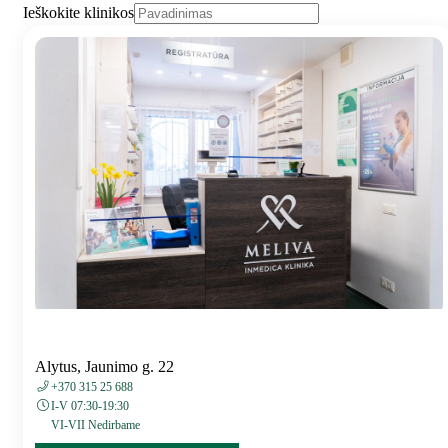
Ieškokite klinikos
Alytus, Jaunimo g. 22
+370 315 25 688
I-V 07:30-19:30
VI-VII Nedirbame