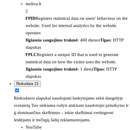
meliva.lt
2
FPID
Registers statistical data on users' behaviour on the
website. Used for internal analytics by the website
operator.
Ilgiausia saugojimo trukmė
: 400 dienos
Tipas
: HTTP
slapukas
FPLC
Registers a unique ID that is used to generate
statistical data on how the visitor uses the website.
Ilgiausia saugojimo trukmė
: 1 diena
Tipas
: HTTP
slapukas
Rinkodara
13
Rinkodaros slapukai naudojami lankytojams sekti daugelyje
svetainių Tuo siekiama rodyti atskiram naudotojui pritaikytus ir
jį dominančius skelbimus – tokie skelbimai vertingesni
leidėjams ir trečiųjų šalių reklamuotojams.
YouTube