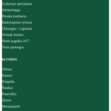
Gydytojai specialistai
Odontologija
Druskų kambarys
Radiologiniai tyrimai
Chirurgija / Ligoninė
Virtuali klinika
Skubi pagalba 24/7
Visos paslaugos
KLINIKOS
Vilnius
Kaunas
Klaipėda
Šiauliai
Panevėžys
Alytus
Marijampolė