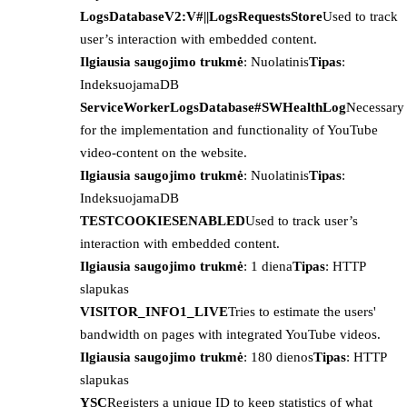
LogsDatabaseV2:V#||LogsRequestsStore
Used to track
user’s interaction with embedded content.
Ilgiausia saugojimo trukmė
: Nuolatinis
Tipas
:
IndeksuojamaDB
ServiceWorkerLogsDatabase#SWHealthLog
Necessary
for the implementation and functionality of YouTube
video-content on the website.
Ilgiausia saugojimo trukmė
: Nuolatinis
Tipas
:
IndeksuojamaDB
TESTCOOKIESENABLED
Used to track user’s
interaction with embedded content.
Ilgiausia saugojimo trukmė
: 1 diena
Tipas
: HTTP
slapukas
VISITOR_INFO1_LIVE
Tries to estimate the users'
bandwidth on pages with integrated YouTube videos.
Ilgiausia saugojimo trukmė
: 180 dienos
Tipas
: HTTP
slapukas
YSC
Registers a unique ID to keep statistics of what