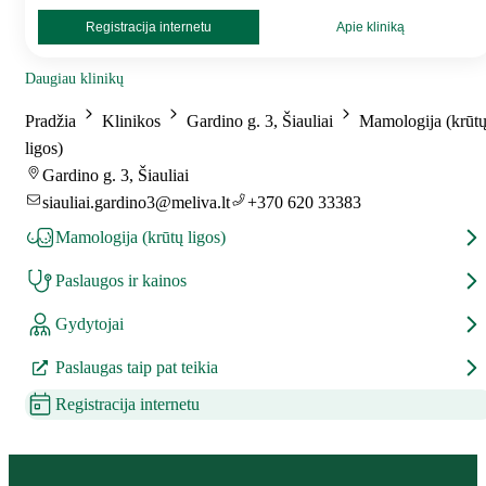
Registracija internetu
Apie kliniką
Daugiau klinikų
Pradžia
Klinikos
Gardino g. 3, Šiauliai
Mamologija (krūt
ligos)
Gardino g. 3, Šiauliai
siauliai.gardino3@meliva.lt
+370 620 33383
Mamologija (krūtų ligos)
Paslaugos ir kainos
Gydytojai
Paslaugas taip pat teikia
Registracija internetu