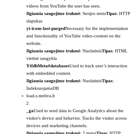
videos from YouTube the user has seen.
Ilgiausia saugojimo trukmė
: Sesijos metu
Tipas
: HTTP
slapukas
yt-icons-last-purged
Necessary for the implementation
and functionality of YouTube video-content on the
website.
Ilgiausia saugojimo trukmė
: Nuolatinis
Tipas
: HTML
vietinė saugykla
YtIdbMeta#databases
Used to track user’s interaction
with embedded content.
Ilgiausia saugojimo trukmė
: Nuolatinis
Tipas
:
IndeksuojamaDB
load.s.meliva.lt
2
_ga
Used to send data to Google Analytics about the
visitor's device and behavior. Tracks the visitor across
devices and marketing channels.
Ilgiausia saugojimo trukmė
: 2 metai
Tipas
: HTTP