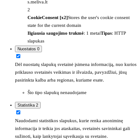
s.meliva.lt
2
CookieConsent [x2]
Stores the user's cookie consent
state for the current domain
Ilgiausia saugojimo trukmė
: 1 metai
Tipas
: HTTP
slapukas
Nuostatos
0
Dėl nuostatų slapukų svetainė įsimena informaciją, nuo kurios
priklauso svetainės veikimas ir išvaizda, pavyzdžiui, jūsų
pasirinkta kalba arba regionas, kuriame esate.
Šio tipo slapukų nenaudojame
Statistika
2
Naudodami statistikos slapukus, kurie renka anoniminę
informacija ir teikia jos ataskaitas, svetainės savininkai gali
sužinoti, kaip lankytojai sąveikauja su svetaine.