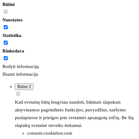
Būtini
Nuostatos
Statistika
Rinkodara
Rodyti informaciją
Išsami informacija
Būtini
2
Kad svetainę būtų lengviau naudoti, būtinais slapukais
aktyvinamos pagrindinės funkcijos, pavyzdžiui, naršymo
puslapiuose ir prieigos prie svetainės apsaugotų sričių. Be šių
slapukų svetainė neveiks tinkamai.
consent.cookiebot.com