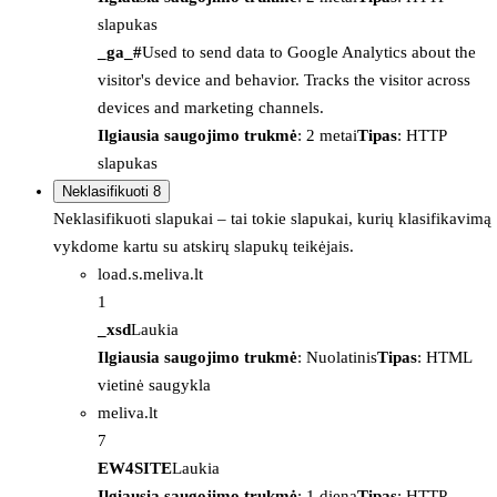
slapukas
_ga_#
Used to send data to Google Analytics about the
visitor's device and behavior. Tracks the visitor across
devices and marketing channels.
Ilgiausia saugojimo trukmė
: 2 metai
Tipas
: HTTP
slapukas
Neklasifikuoti
8
Neklasifikuoti slapukai – tai tokie slapukai, kurių klasifikavimą
vykdome kartu su atskirų slapukų teikėjais.
load.s.meliva.lt
1
_xsd
Laukia
Ilgiausia saugojimo trukmė
: Nuolatinis
Tipas
: HTML
vietinė saugykla
meliva.lt
7
EW4SITE
Laukia
Ilgiausia saugojimo trukmė
: 1 diena
Tipas
: HTTP