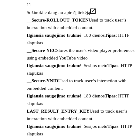
11
Sužinokite daugiau apie šį tiekėją
__Secure-ROLLOUT_TOKEN
Used to track user’s
interaction with embedded content.
Ilgiausia saugojimo trukmė
: 180 dienos
Tipas
: HTTP
slapukas
__Secure-YEC
Stores the user's video player preferences
using embedded YouTube video
Ilgiausia saugojimo trukmė
: Sesijos metu
Tipas
: HTTP
slapukas
__Secure-YNID
Used to track user’s interaction with
embedded content.
Ilgiausia saugojimo trukmė
: 180 dienos
Tipas
: HTTP
slapukas
LAST_RESULT_ENTRY_KEY
Used to track user’s
interaction with embedded content.
Ilgiausia saugojimo trukmė
: Sesijos metu
Tipas
: HTTP
slapukas