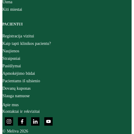
Utena
Kiti miestai
PACIENTUI
Registracija vizitui
Kaip tapti klinikos pacientu?
Naujienos
Straipsniai
Pasiūlymai
Apmokėjimo būdai
Pacientams iš užsienio
Dovanų kuponas
Slauga namuose
Apie mus
Kontaktai ir rekvizitai
© Meliva 2026