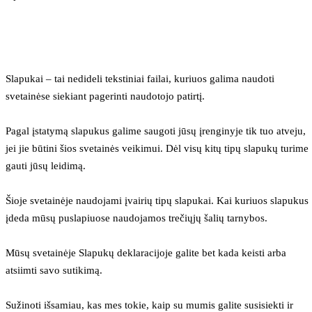
Slapukai – tai nedideli tekstiniai failai, kuriuos galima naudoti 
svetainėse siekiant pagerinti naudotojo patirtį.
Pagal įstatymą slapukus galime saugoti jūsų įrenginyje tik tuo atveju, 
jei jie būtini šios svetainės veikimui. Dėl visų kitų tipų slapukų turime 
gauti jūsų leidimą.
Šioje svetainėje naudojami įvairių tipų slapukai. Kai kuriuos slapukus 
įdeda mūsų puslapiuose naudojamos trečiųjų šalių tarnybos.
Mūsų svetainėje Slapukų deklaracijoje galite bet kada keisti arba 
atsiimti savo sutikimą.
Sužinoti išsamiau, kas mes tokie, kaip su mumis galite susisiekti ir 