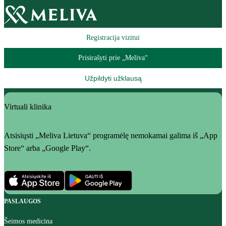
Registracija vizitui
Prisirašyti prie „Meliva“
Užpildyti užklausą
Virtuali klinika
Atsisiųsti „Meliva Lietuva“ programėlę nemokamai galima iš „App
Store“ arba „Google Play“.
PASLAUGOS
Šeimos medicina