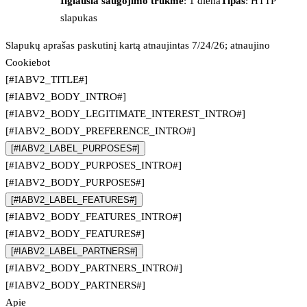
Ilgiausia saugojimo trukmė
: 1 diena
Tipas
: HTTP
slapukas
Slapukų aprašas paskutinį kartą atnaujintas 7/24/26; atnaujino
Cookiebot
[#IABV2_TITLE#]
[#IABV2_BODY_INTRO#]
[#IABV2_BODY_LEGITIMATE_INTEREST_INTRO#]
[#IABV2_BODY_PREFERENCE_INTRO#]
[#IABV2_LABEL_PURPOSES#]
[#IABV2_BODY_PURPOSES_INTRO#]
[#IABV2_BODY_PURPOSES#]
[#IABV2_LABEL_FEATURES#]
[#IABV2_BODY_FEATURES_INTRO#]
[#IABV2_BODY_FEATURES#]
[#IABV2_LABEL_PARTNERS#]
[#IABV2_BODY_PARTNERS_INTRO#]
[#IABV2_BODY_PARTNERS#]
Apie