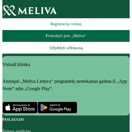
Registracija vizitui
Prisirašyti prie „Meliva“
Užpildyti užklausą
Virtuali klinika
Atsisiųsti „Meliva Lietuva“ programėlę nemokamai galima iš „App
Store“ arba „Google Play“.
PASLAUGOS
Šeimos medicina