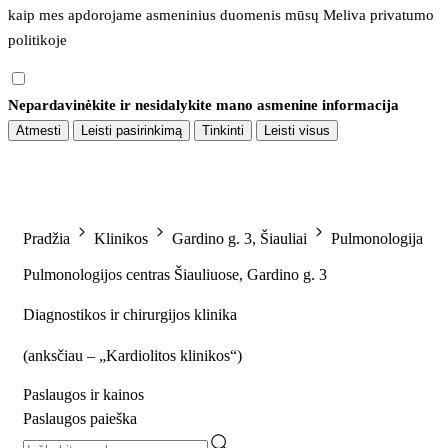
kaip mes apdorojame asmeninius duomenis mūsų 
Meliva privatumo 
politikoje
Nepardavinėkite ir nesidalykite mano asmenine informacija
Atmesti
Leisti pasirinkimą
Tinkinti
Leisti visus
Pradžia
Klinikos
Gardino g. 3, Šiauliai
Pulmonologija
Pulmonologijos centras Šiauliuose, Gardino g. 3
Diagnostikos ir chirurgijos klinika
(
anksčiau – „Kardiolitos klinikos“
)
Paslaugos ir kainos
Paslaugos paieška