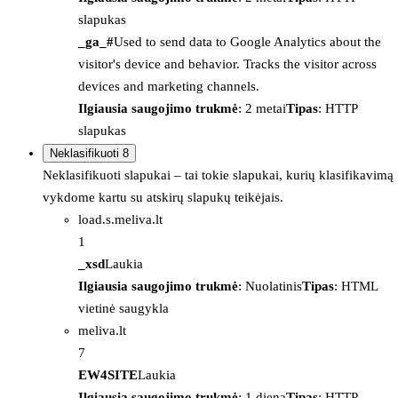
slapukas
_ga_#
Used to send data to Google Analytics about the
visitor's device and behavior. Tracks the visitor across
devices and marketing channels.
Ilgiausia saugojimo trukmė
: 2 metai
Tipas
: HTTP
slapukas
Neklasifikuoti
8
Neklasifikuoti slapukai – tai tokie slapukai, kurių klasifikavimą
vykdome kartu su atskirų slapukų teikėjais.
load.s.meliva.lt
1
_xsd
Laukia
Ilgiausia saugojimo trukmė
: Nuolatinis
Tipas
: HTML
vietinė saugykla
meliva.lt
7
EW4SITE
Laukia
Ilgiausia saugojimo trukmė
: 1 diena
Tipas
: HTTP