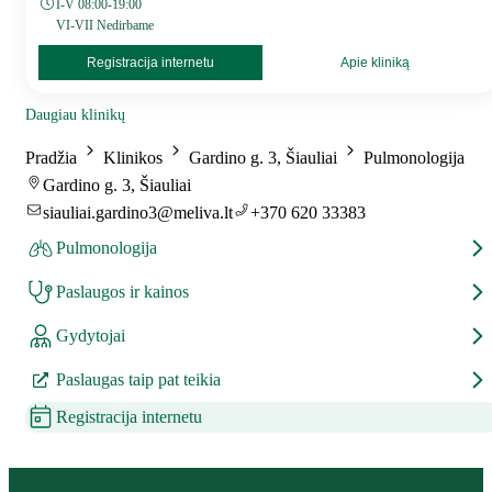
I-V 08:00-19:00
VI-VII Nedirbame
Registracija internetu
Apie kliniką
Daugiau klinikų
Pradžia
Klinikos
Gardino g. 3, Šiauliai
Pulmonologija
Gardino g. 3, Šiauliai
siauliai.gardino3@meliva.lt
+370 620 33383
Pulmonologija
Paslaugos ir kainos
Gydytojai
Paslaugas taip pat teikia
Registracija internetu