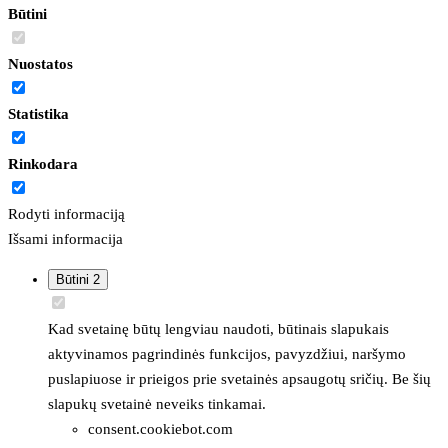
Būtini
Nuostatos
Statistika
Rinkodara
Rodyti informaciją
Išsami informacija
Būtini
2
Kad svetainę būtų lengviau naudoti, būtinais slapukais
aktyvinamos pagrindinės funkcijos, pavyzdžiui, naršymo
puslapiuose ir prieigos prie svetainės apsaugotų sričių. Be šių
slapukų svetainė neveiks tinkamai.
consent.cookiebot.com