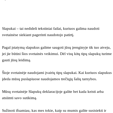
Slapukai – tai nedideli tekstiniai failai, kuriuos galima naudoti 
svetainėse siekiant pagerinti naudotojo patirtį.
Pagal įstatymą slapukus galime saugoti jūsų įrenginyje tik tuo atveju, 
jei jie būtini šios svetainės veikimui. Dėl visų kitų tipų slapukų turime 
gauti jūsų leidimą.
Šioje svetainėje naudojami įvairių tipų slapukai. Kai kuriuos slapukus 
įdeda mūsų puslapiuose naudojamos trečiųjų šalių tarnybos.
Mūsų svetainėje Slapukų deklaracijoje galite bet kada keisti arba 
atsiimti savo sutikimą.
Sužinoti išsamiau, kas mes tokie, kaip su mumis galite susisiekti ir 