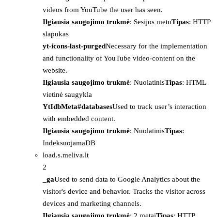
videos from YouTube the user has seen.
Ilgiausia saugojimo trukmė
: Sesijos metu
Tipas
: HTTP
slapukas
yt-icons-last-purged
Necessary for the implementation
and functionality of YouTube video-content on the
website.
Ilgiausia saugojimo trukmė
: Nuolatinis
Tipas
: HTML
vietinė saugykla
YtIdbMeta#databases
Used to track user’s interaction
with embedded content.
Ilgiausia saugojimo trukmė
: Nuolatinis
Tipas
:
IndeksuojamaDB
load.s.meliva.lt
2
_ga
Used to send data to Google Analytics about the
visitor's device and behavior. Tracks the visitor across
devices and marketing channels.
Ilgiausia saugojimo trukmė
: 2 metai
Tipas
: HTTP