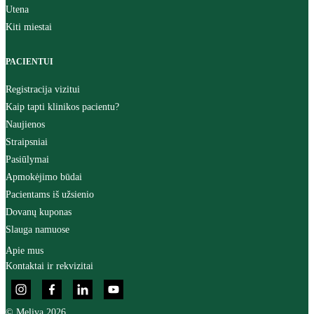
Utena
Kiti miestai
PACIENTUI
Registracija vizitui
Kaip tapti klinikos pacientu?
Naujienos
Straipsniai
Pasiūlymai
Apmokėjimo būdai
Pacientams iš užsienio
Dovanų kuponas
Slauga namuose
Apie mus
Kontaktai ir rekvizitai
© Meliva 2026