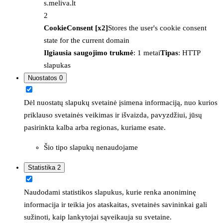
s.meliva.lt
2
CookieConsent [x2]
Stores the user's cookie consent
state for the current domain
Ilgiausia saugojimo trukmė
: 1 metai
Tipas
: HTTP
slapukas
Nuostatos
0
Dėl nuostatų slapukų svetainė įsimena informaciją, nuo kurios
priklauso svetainės veikimas ir išvaizda, pavyzdžiui, jūsų
pasirinkta kalba arba regionas, kuriame esate.
Šio tipo slapukų nenaudojame
Statistika
2
Naudodami statistikos slapukus, kurie renka anoniminę
informacija ir teikia jos ataskaitas, svetainės savininkai gali
sužinoti, kaip lankytojai sąveikauja su svetaine.