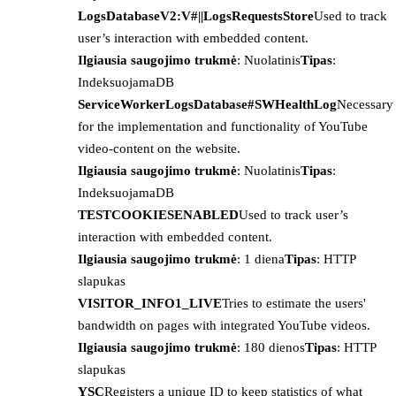
LogsDatabaseV2:V#||LogsRequestsStore
Used to track
user’s interaction with embedded content.
Ilgiausia saugojimo trukmė
: Nuolatinis
Tipas
:
IndeksuojamaDB
ServiceWorkerLogsDatabase#SWHealthLog
Necessary
for the implementation and functionality of YouTube
video-content on the website.
Ilgiausia saugojimo trukmė
: Nuolatinis
Tipas
:
IndeksuojamaDB
TESTCOOKIESENABLED
Used to track user’s
interaction with embedded content.
Ilgiausia saugojimo trukmė
: 1 diena
Tipas
: HTTP
slapukas
VISITOR_INFO1_LIVE
Tries to estimate the users'
bandwidth on pages with integrated YouTube videos.
Ilgiausia saugojimo trukmė
: 180 dienos
Tipas
: HTTP
slapukas
YSC
Registers a unique ID to keep statistics of what