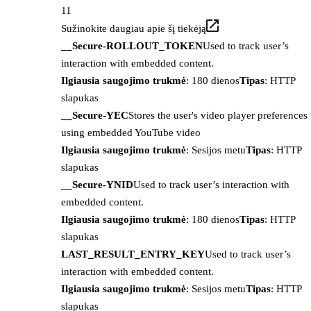
11
Sužinokite daugiau apie šį tiekėją
__Secure-ROLLOUT_TOKEN
Used to track user’s
interaction with embedded content.
Ilgiausia saugojimo trukmė
: 180 dienos
Tipas
: HTTP
slapukas
__Secure-YEC
Stores the user's video player preferences
using embedded YouTube video
Ilgiausia saugojimo trukmė
: Sesijos metu
Tipas
: HTTP
slapukas
__Secure-YNID
Used to track user’s interaction with
embedded content.
Ilgiausia saugojimo trukmė
: 180 dienos
Tipas
: HTTP
slapukas
LAST_RESULT_ENTRY_KEY
Used to track user’s
interaction with embedded content.
Ilgiausia saugojimo trukmė
: Sesijos metu
Tipas
: HTTP
slapukas