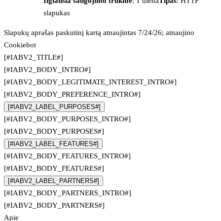
Ilgiausia saugojimo trukmė
: 1 diena
Tipas
: HTTP
slapukas
Slapukų aprašas paskutinį kartą atnaujintas 7/24/26; atnaujino
Cookiebot
[#IABV2_TITLE#]
[#IABV2_BODY_INTRO#]
[#IABV2_BODY_LEGITIMATE_INTEREST_INTRO#]
[#IABV2_BODY_PREFERENCE_INTRO#]
[#IABV2_LABEL_PURPOSES#]
[#IABV2_BODY_PURPOSES_INTRO#]
[#IABV2_BODY_PURPOSES#]
[#IABV2_LABEL_FEATURES#]
[#IABV2_BODY_FEATURES_INTRO#]
[#IABV2_BODY_FEATURES#]
[#IABV2_LABEL_PARTNERS#]
[#IABV2_BODY_PARTNERS_INTRO#]
[#IABV2_BODY_PARTNERS#]
Apie