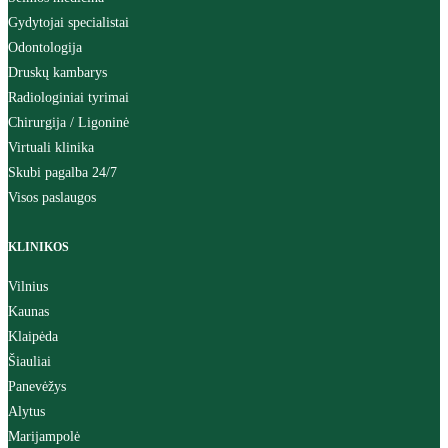
Gydytojai specialistai
Odontologija
Druskų kambarys
Radiologiniai tyrimai
Chirurgija / Ligoninė
Virtuali klinika
Skubi pagalba 24/7
Visos paslaugos
KLINIKOS
Vilnius
Kaunas
Klaipėda
Šiauliai
Panevėžys
Alytus
Marijampolė