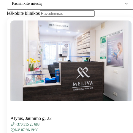
Pasirinkite miestą
Ieškokite klinikos
Alytus, Jaunimo g. 22
+370 315 25 688
I-V 07:30-19:30