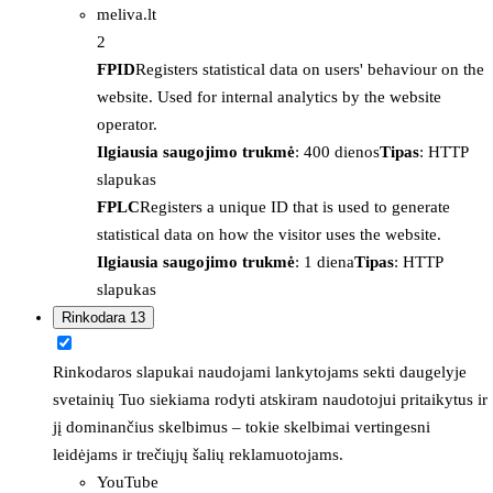
meliva.lt
2
FPID
Registers statistical data on users' behaviour on the
website. Used for internal analytics by the website
operator.
Ilgiausia saugojimo trukmė
: 400 dienos
Tipas
: HTTP
slapukas
FPLC
Registers a unique ID that is used to generate
statistical data on how the visitor uses the website.
Ilgiausia saugojimo trukmė
: 1 diena
Tipas
: HTTP
slapukas
Rinkodara
13
Rinkodaros slapukai naudojami lankytojams sekti daugelyje
svetainių Tuo siekiama rodyti atskiram naudotojui pritaikytus ir
jį dominančius skelbimus – tokie skelbimai vertingesni
leidėjams ir trečiųjų šalių reklamuotojams.
YouTube