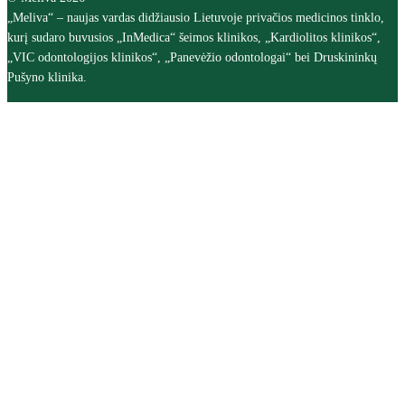
„Meliva“ – naujas vardas didžiausio Lietuvoje privačios medicinos tinklo,
kurį sudaro buvusios „InMedica“ šeimos klinikos, „Kardiolitos klinikos“,
„VIC odontologijos klinikos“, „Panevėžio odontologai“ bei Druskininkų
Pušyno klinika.