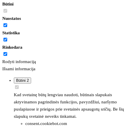
Būtini
Nuostatos
Statistika
Rinkodara
Rodyti informaciją
Išsami informacija
Būtini
2
Kad svetainę būtų lengviau naudoti, būtinais slapukais
aktyvinamos pagrindinės funkcijos, pavyzdžiui, naršymo
puslapiuose ir prieigos prie svetainės apsaugotų sričių. Be šių
slapukų svetainė neveiks tinkamai.
consent.cookiebot.com