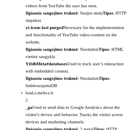
videos from YouTube the user has seen.
Ilgiausia saugojimo trukmė
: Sesijos metu
Tipas
: HTTP
slapukas
yt-icons-last-purged
Necessary for the implementation
and functionality of YouTube video-content on the
website.
Ilgiausia saugojimo trukmė
: Nuolatinis
Tipas
: HTML
vietinė saugykla
YtIdbMeta#databases
Used to track user’s interaction
with embedded content.
Ilgiausia saugojimo trukmė
: Nuolatinis
Tipas
:
IndeksuojamaDB
load.s.meliva.lt
2
_ga
Used to send data to Google Analytics about the
visitor's device and behavior. Tracks the visitor across
devices and marketing channels.
Ilgiausia saugojimo trukmė
: 2 metai
Tipas
: HTTP