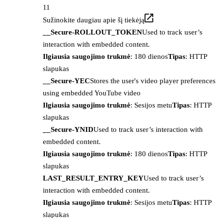
11
Sužinokite daugiau apie šį tiekėją
__Secure-ROLLOUT_TOKEN
Used to track user’s
interaction with embedded content.
Ilgiausia saugojimo trukmė
: 180 dienos
Tipas
: HTTP
slapukas
__Secure-YEC
Stores the user's video player preferences
using embedded YouTube video
Ilgiausia saugojimo trukmė
: Sesijos metu
Tipas
: HTTP
slapukas
__Secure-YNID
Used to track user’s interaction with
embedded content.
Ilgiausia saugojimo trukmė
: 180 dienos
Tipas
: HTTP
slapukas
LAST_RESULT_ENTRY_KEY
Used to track user’s
interaction with embedded content.
Ilgiausia saugojimo trukmė
: Sesijos metu
Tipas
: HTTP
slapukas