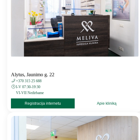
Alytus, Jaunimo g. 22
+370 315 25 688
I-V 07:30-19:30
VI-VII Nedirbame
Registracija internetu
Apie kliniką