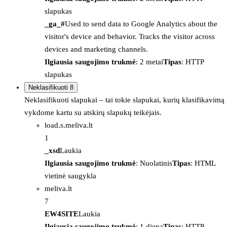
slapukas
_ga_#
Used to send data to Google Analytics about the
visitor's device and behavior. Tracks the visitor across
devices and marketing channels.
Ilgiausia saugojimo trukmė
: 2 metai
Tipas
: HTTP
slapukas
Neklasifikuoti
8
Neklasifikuoti slapukai – tai tokie slapukai, kurių klasifikavimą
vykdome kartu su atskirų slapukų teikėjais.
load.s.meliva.lt
1
_xsd
Laukia
Ilgiausia saugojimo trukmė
: Nuolatinis
Tipas
: HTML
vietinė saugykla
meliva.lt
7
EW4SITE
Laukia
Ilgiausia saugojimo trukmė
: 1 diena
Tipas
: HTTP