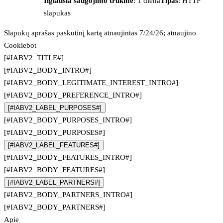
Ilgiausia saugojimo trukmė
: 1 diena
Tipas
: HTTP
slapukas
Slapukų aprašas paskutinį kartą atnaujintas 7/24/26; atnaujino
Cookiebot
[#IABV2_TITLE#]
[#IABV2_BODY_INTRO#]
[#IABV2_BODY_LEGITIMATE_INTEREST_INTRO#]
[#IABV2_BODY_PREFERENCE_INTRO#]
[#IABV2_LABEL_PURPOSES#]
[#IABV2_BODY_PURPOSES_INTRO#]
[#IABV2_BODY_PURPOSES#]
[#IABV2_LABEL_FEATURES#]
[#IABV2_BODY_FEATURES_INTRO#]
[#IABV2_BODY_FEATURES#]
[#IABV2_LABEL_PARTNERS#]
[#IABV2_BODY_PARTNERS_INTRO#]
[#IABV2_BODY_PARTNERS#]
Apie