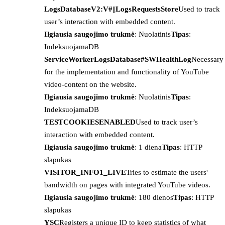
LogsDatabaseV2:V#||LogsRequestsStore
Used to track
user’s interaction with embedded content.
Ilgiausia saugojimo trukmė
: Nuolatinis
Tipas
:
IndeksuojamaDB
ServiceWorkerLogsDatabase#SWHealthLog
Necessary
for the implementation and functionality of YouTube
video-content on the website.
Ilgiausia saugojimo trukmė
: Nuolatinis
Tipas
:
IndeksuojamaDB
TESTCOOKIESENABLED
Used to track user’s
interaction with embedded content.
Ilgiausia saugojimo trukmė
: 1 diena
Tipas
: HTTP
slapukas
VISITOR_INFO1_LIVE
Tries to estimate the users'
bandwidth on pages with integrated YouTube videos.
Ilgiausia saugojimo trukmė
: 180 dienos
Tipas
: HTTP
slapukas
YSC
Registers a unique ID to keep statistics of what