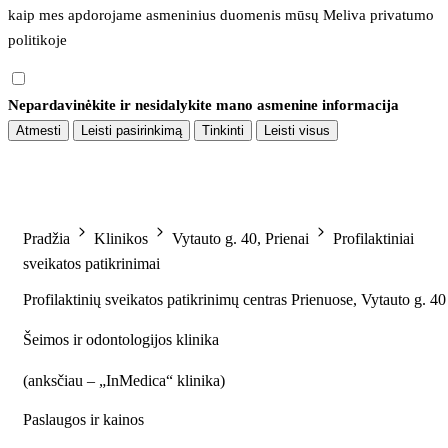
kaip mes apdorojame asmeninius duomenis mūsų 
Meliva privatumo 
politikoje
Nepardavinėkite ir nesidalykite mano asmenine informacija
Atmesti
Leisti pasirinkimą
Tinkinti
Leisti visus
Pradžia
Klinikos
Vytauto g. 40, Prienai
Profilaktiniai
sveikatos patikrinimai
Profilaktinių sveikatos patikrinimų centras Prienuose, Vytauto g. 40
Šeimos ir odontologijos klinika
(
anksčiau – „InMedica“ klinika
)
Paslaugos ir kainos