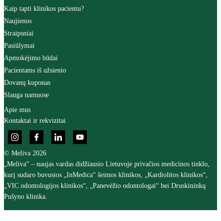
Kaip tapti klinikos pacientu?
Naujienos
Straipsniai
Pasiūlymai
Apmokėjimo būdai
Pacientams iš užsienio
Dovanų kuponas
Slauga namuose
Apie mus
Kontaktai ir rekvizitai
© Meliva 2026
„Meliva“ – naujas vardas didžiausio Lietuvoje privačios medicinos tinklo,
kurį sudaro buvusios „InMedica“ šeimos klinikos, „Kardiolitos klinikos“,
„VIC odontologijos klinikos“, „Panevėžio odontologai“ bei Druskininkų
Pušyno klinika.