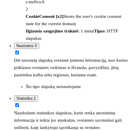
s.meliva.lt
2
CookieConsent [x2]
Stores the user's cookie consent
state for the current domain
Ilgiausia saugojimo trukmė
: 1 metai
Tipas
: HTTP
slapukas
Nuostatos
0
Dėl nuostatų slapukų svetainė įsimena informaciją, nuo kurios
priklauso svetainės veikimas ir išvaizda, pavyzdžiui, jūsų
pasirinkta kalba arba regionas, kuriame esate.
Šio tipo slapukų nenaudojame
Statistika
2
Naudodami statistikos slapukus, kurie renka anoniminę
informacija ir teikia jos ataskaitas, svetainės savininkai gali
sužinoti, kaip lankytojai sąveikauja su svetaine.