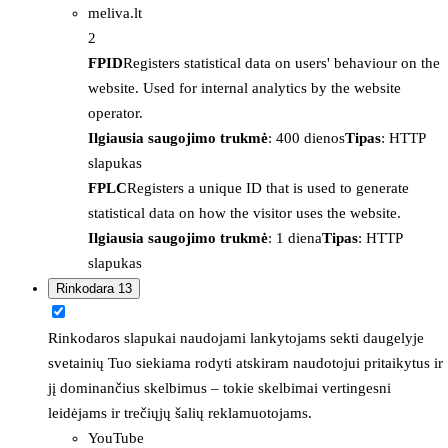
meliva.lt
2
FPID
Registers statistical data on users' behaviour on the
website. Used for internal analytics by the website
operator.
Ilgiausia saugojimo trukmė
: 400 dienos
Tipas
: HTTP
slapukas
FPLC
Registers a unique ID that is used to generate
statistical data on how the visitor uses the website.
Ilgiausia saugojimo trukmė
: 1 diena
Tipas
: HTTP
slapukas
Rinkodara
13
Rinkodaros slapukai naudojami lankytojams sekti daugelyje
svetainių Tuo siekiama rodyti atskiram naudotojui pritaikytus ir
jį dominančius skelbimus – tokie skelbimai vertingesni
leidėjams ir trečiųjų šalių reklamuotojams.
YouTube