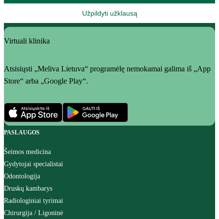
Užpildyti užklausą
Virtuali klinika
Atsisiųsti „Meliva Lietuva“ programėlę nemokamai galima iš „App
Store“ arba „Google Play“.
PASLAUGOS
Šeimos medicina
Gydytojai specialistai
Odontologija
Druskų kambarys
Radiologiniai tyrimai
Chirurgija / Ligoninė