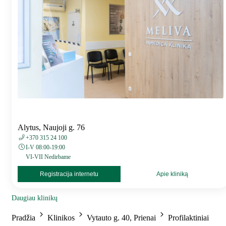
Alytus, Naujoji g. 76
+370 315 24 100
I-V 08:00-19:00
VI-VII Nedirbame
Registracija internetu
Apie kliniką
Daugiau klinikų
Pradžia
Klinikos
Vytauto g. 40, Prienai
Profilaktiniai