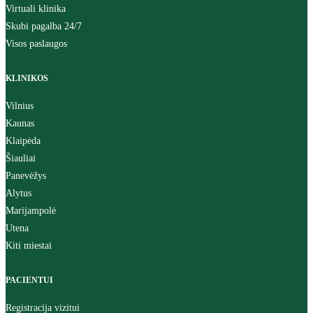
Virtuali klinika
Skubi pagalba 24/7
Visos paslaugos
KLINIKOS
Vilnius
Kaunas
Klaipėda
Šiauliai
Panevėžys
Alytus
Marijampolė
Utena
Kiti miestai
PACIENTUI
Registracija vizitui