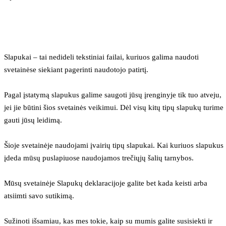
Slapukai – tai nedideli tekstiniai failai, kuriuos galima naudoti 
svetainėse siekiant pagerinti naudotojo patirtį.
Pagal įstatymą slapukus galime saugoti jūsų įrenginyje tik tuo atveju, 
jei jie būtini šios svetainės veikimui. Dėl visų kitų tipų slapukų turime 
gauti jūsų leidimą.
Šioje svetainėje naudojami įvairių tipų slapukai. Kai kuriuos slapukus 
įdeda mūsų puslapiuose naudojamos trečiųjų šalių tarnybos.
Mūsų svetainėje Slapukų deklaracijoje galite bet kada keisti arba 
atsiimti savo sutikimą.
Sužinoti išsamiau, kas mes tokie, kaip su mumis galite susisiekti ir 