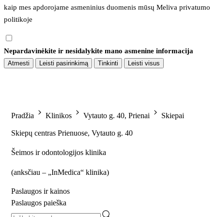
kaip mes apdorojame asmeninius duomenis mūsų 
Meliva privatumo 
politikoje
Nepardavinėkite ir nesidalykite mano asmenine informacija
Atmesti
Leisti pasirinkimą
Tinkinti
Leisti visus
Pradžia
Klinikos
Vytauto g. 40, Prienai
Skiepai
Skiepų centras Prienuose, Vytauto g. 40
Šeimos ir odontologijos klinika
(
anksčiau – „InMedica“ klinika
)
Paslaugos ir kainos
Paslaugos paieška