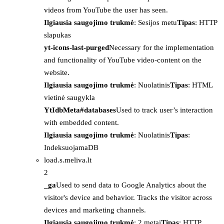
videos from YouTube the user has seen.
Ilgiausia saugojimo trukmė
: Sesijos metu
Tipas
: HTTP
slapukas
yt-icons-last-purged
Necessary for the implementation
and functionality of YouTube video-content on the
website.
Ilgiausia saugojimo trukmė
: Nuolatinis
Tipas
: HTML
vietinė saugykla
YtIdbMeta#databases
Used to track user’s interaction
with embedded content.
Ilgiausia saugojimo trukmė
: Nuolatinis
Tipas
:
IndeksuojamaDB
load.s.meliva.lt
2
_ga
Used to send data to Google Analytics about the
visitor's device and behavior. Tracks the visitor across
devices and marketing channels.
Ilgiausia saugojimo trukmė
: 2 metai
Tipas
: HTTP