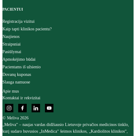
PACIENTUI
Registracija vizitui
Kaip tapti klinikos pacientu?
Naujienos
Straipsniai
Pasiūlymai
Apmokėjimo būdai
Pacientams iš užsienio
Dovanų kuponas
Slauga namuose
Apie mus
Kontaktai ir rekvizitai
© Meliva 2026
„Meliva“ – naujas vardas didžiausio Lietuvoje privačios medicinos tinklo,
kurį sudaro buvusios „InMedica“ šeimos klinikos, „Kardiolitos klinikos“,