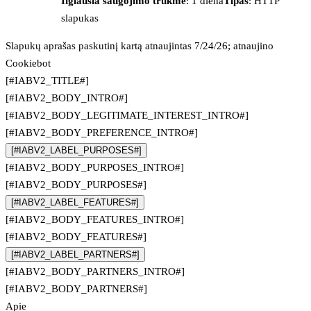
Ilgiausia saugojimo trukmė
: 1 diena
Tipas
: HTTP
slapukas
Slapukų aprašas paskutinį kartą atnaujintas 7/24/26; atnaujino
Cookiebot
[#IABV2_TITLE#]
[#IABV2_BODY_INTRO#]
[#IABV2_BODY_LEGITIMATE_INTEREST_INTRO#]
[#IABV2_BODY_PREFERENCE_INTRO#]
[#IABV2_LABEL_PURPOSES#]
[#IABV2_BODY_PURPOSES_INTRO#]
[#IABV2_BODY_PURPOSES#]
[#IABV2_LABEL_FEATURES#]
[#IABV2_BODY_FEATURES_INTRO#]
[#IABV2_BODY_FEATURES#]
[#IABV2_LABEL_PARTNERS#]
[#IABV2_BODY_PARTNERS_INTRO#]
[#IABV2_BODY_PARTNERS#]
Apie