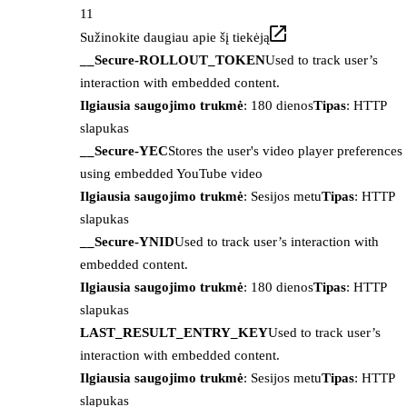
11
Sužinokite daugiau apie šį tiekėją
__Secure-ROLLOUT_TOKEN
Used to track user’s
interaction with embedded content.
Ilgiausia saugojimo trukmė
: 180 dienos
Tipas
: HTTP
slapukas
__Secure-YEC
Stores the user's video player preferences
using embedded YouTube video
Ilgiausia saugojimo trukmė
: Sesijos metu
Tipas
: HTTP
slapukas
__Secure-YNID
Used to track user’s interaction with
embedded content.
Ilgiausia saugojimo trukmė
: 180 dienos
Tipas
: HTTP
slapukas
LAST_RESULT_ENTRY_KEY
Used to track user’s
interaction with embedded content.
Ilgiausia saugojimo trukmė
: Sesijos metu
Tipas
: HTTP
slapukas