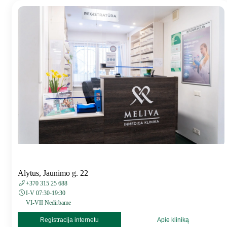
Alytus, Jaunimo g. 22
+370 315 25 688
I-V 07:30-19:30
VI-VII Nedirbame
Registracija internetu
Apie kliniką