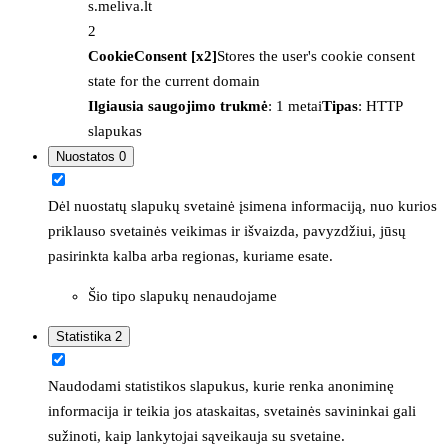
s.meliva.lt
2
CookieConsent [x2]
Stores the user's cookie consent
state for the current domain
Ilgiausia saugojimo trukmė
: 1 metai
Tipas
: HTTP
slapukas
Nuostatos
0
Dėl nuostatų slapukų svetainė įsimena informaciją, nuo kurios
priklauso svetainės veikimas ir išvaizda, pavyzdžiui, jūsų
pasirinkta kalba arba regionas, kuriame esate.
Šio tipo slapukų nenaudojame
Statistika
2
Naudodami statistikos slapukus, kurie renka anoniminę
informacija ir teikia jos ataskaitas, svetainės savininkai gali
sužinoti, kaip lankytojai sąveikauja su svetaine.