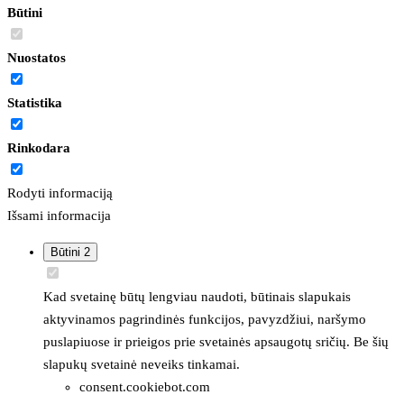
Būtini
Nuostatos
Statistika
Rinkodara
Rodyti informaciją
Išsami informacija
Būtini
2
Kad svetainę būtų lengviau naudoti, būtinais slapukais
aktyvinamos pagrindinės funkcijos, pavyzdžiui, naršymo
puslapiuose ir prieigos prie svetainės apsaugotų sričių. Be šių
slapukų svetainė neveiks tinkamai.
consent.cookiebot.com