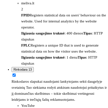
meliva.lt
2
FPID
Registers statistical data on users' behaviour on the
website. Used for internal analytics by the website
operator.
Ilgiausia saugojimo trukmė
: 400 dienos
Tipas
: HTTP
slapukas
FPLC
Registers a unique ID that is used to generate
statistical data on how the visitor uses the website.
Ilgiausia saugojimo trukmė
: 1 diena
Tipas
: HTTP
slapukas
Rinkodara
13
Rinkodaros slapukai naudojami lankytojams sekti daugelyje
svetainių Tuo siekiama rodyti atskiram naudotojui pritaikytus ir
jį dominančius skelbimus – tokie skelbimai vertingesni
leidėjams ir trečiųjų šalių reklamuotojams.
YouTube