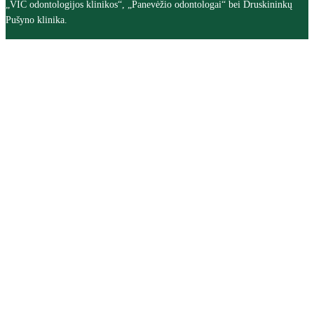
„VIC odontologijos klinikos“, „Panevėžio odontologai“ bei Druskininkų
Pušyno klinika.