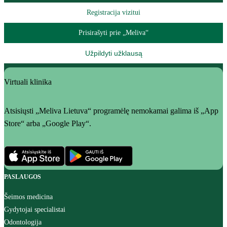
Registracija vizitui
Prisirašyti prie „Meliva“
Užpildyti užklausą
Virtuali klinika
Atsisiųsti „Meliva Lietuva“ programėlę nemokamai galima iš „App
Store“ arba „Google Play“.
PASLAUGOS
Šeimos medicina
Gydytojai specialistai
Odontologija