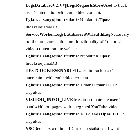
LogsDatabaseV2:V#||LogsRequestsStore
Used to track
user’s interaction with embedded content.
Ilgiausia saugojimo trukmė
: Nuolatinis
Tipas
:
IndeksuojamaDB
ServiceWorkerLogsDatabase#SWHealthLog
Necessary
for the implementation and functionality of YouTube
video-content on the website.
Ilgiausia saugojimo trukmė
: Nuolatinis
Tipas
:
IndeksuojamaDB
TESTCOOKIESENABLED
Used to track user’s
interaction with embedded content.
Ilgiausia saugojimo trukmė
: 1 diena
Tipas
: HTTP
slapukas
VISITOR_INFO1_LIVE
Tries to estimate the users'
bandwidth on pages with integrated YouTube videos.
Ilgiausia saugojimo trukmė
: 180 dienos
Tipas
: HTTP
slapukas
YSC
Registers a unique ID to keep statistics of what