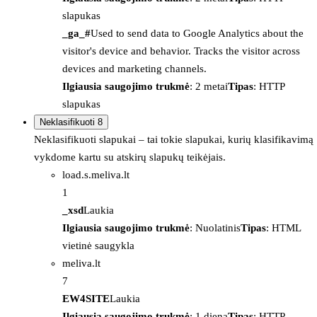
slapukas
_ga_#
Used to send data to Google Analytics about the
visitor's device and behavior. Tracks the visitor across
devices and marketing channels.
Ilgiausia saugojimo trukmė
: 2 metai
Tipas
: HTTP
slapukas
Neklasifikuoti
8
Neklasifikuoti slapukai – tai tokie slapukai, kurių klasifikavimą
vykdome kartu su atskirų slapukų teikėjais.
load.s.meliva.lt
1
_xsd
Laukia
Ilgiausia saugojimo trukmė
: Nuolatinis
Tipas
: HTML
vietinė saugykla
meliva.lt
7
EW4SITE
Laukia
Ilgiausia saugojimo trukmė
: 1 diena
Tipas
: HTTP