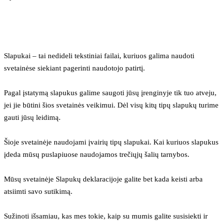
Slapukai – tai nedideli tekstiniai failai, kuriuos galima naudoti 
svetainėse siekiant pagerinti naudotojo patirtį.
Pagal įstatymą slapukus galime saugoti jūsų įrenginyje tik tuo atveju, 
jei jie būtini šios svetainės veikimui. Dėl visų kitų tipų slapukų turime 
gauti jūsų leidimą.
Šioje svetainėje naudojami įvairių tipų slapukai. Kai kuriuos slapukus 
įdeda mūsų puslapiuose naudojamos trečiųjų šalių tarnybos.
Mūsų svetainėje Slapukų deklaracijoje galite bet kada keisti arba 
atsiimti savo sutikimą.
Sužinoti išsamiau, kas mes tokie, kaip su mumis galite susisiekti ir 