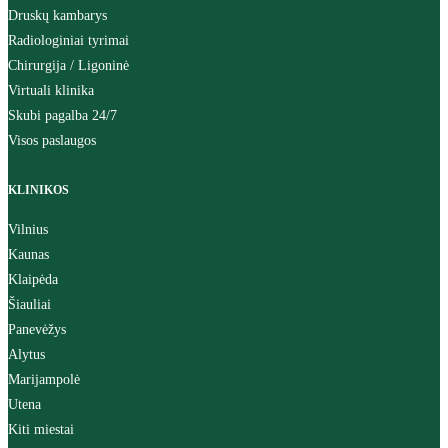
Druskų kambarys
Radiologiniai tyrimai
Chirurgija / Ligoninė
Virtuali klinika
Skubi pagalba 24/7
Visos paslaugos
KLINIKOS
Vilnius
Kaunas
Klaipėda
Šiauliai
Panevėžys
Alytus
Marijampolė
Utena
Kiti miestai