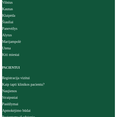
Vilnius
Kaunas
Klaipėda
Šiauliai
Panevėžys
Alytus
Marijampolė
Utena
Kiti miestai
PACIENTUI
Registracija vizitui
Kaip tapti klinikos pacientu?
Naujienos
Straipsniai
Pasiūlymai
Apmokėjimo būdai