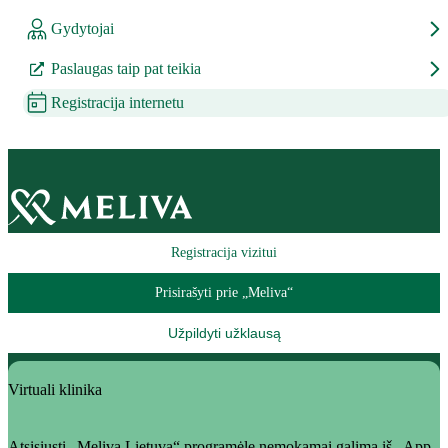
Gydytojai
Paslaugas taip pat teikia
Registracija internetu
Registracija vizitui
Prisirašyti prie „Meliva“
Užpildyti užklausą
Virtuali klinika
Atsisiųsti „Meliva Lietuva“ programėlę nemokamai galima iš „App