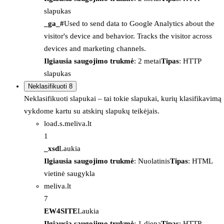
slapukas
_ga_#
Used to send data to Google Analytics about the
visitor's device and behavior. Tracks the visitor across
devices and marketing channels.
Ilgiausia saugojimo trukmė
: 2 metai
Tipas
: HTTP
slapukas
Neklasifikuoti
8
Neklasifikuoti slapukai – tai tokie slapukai, kurių klasifikavimą
vykdome kartu su atskirų slapukų teikėjais.
load.s.meliva.lt
1
_xsd
Laukia
Ilgiausia saugojimo trukmė
: Nuolatinis
Tipas
: HTML
vietinė saugykla
meliva.lt
7
EW4SITE
Laukia
Ilgiausia saugojimo trukmė
: 1 diena
Tipas
: HTTP