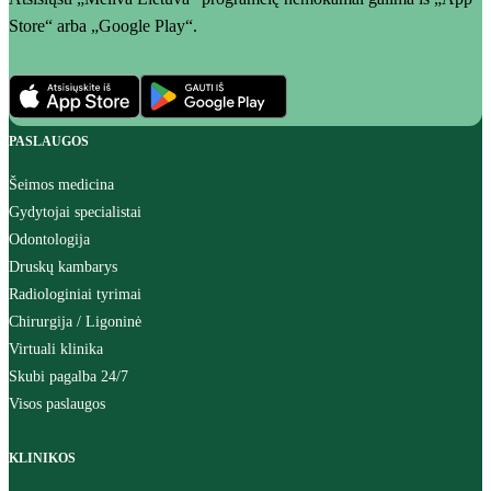
Store“ arba „Google Play“.
PASLAUGOS
Šeimos medicina
Gydytojai specialistai
Odontologija
Druskų kambarys
Radiologiniai tyrimai
Chirurgija / Ligoninė
Virtuali klinika
Skubi pagalba 24/7
Visos paslaugos
KLINIKOS