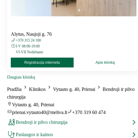
Alytus, Naujoji g. 76
+370 315 24 100
I-V 08:00-19:00
VI-VII Nedirbame
Registracija internetu
Apie kliniką
Daugiau klinikų
Pradžia
Klinikos
Vytauto g. 40, Prienai
Bendroji ir pilvo
chirurgija
Vytauto g. 40, Prienai
prienai.vytauto40@meliva.lt
+370 319 60 474
Bendroji ir pilvo chirurgija
Paslaugos ir kainos