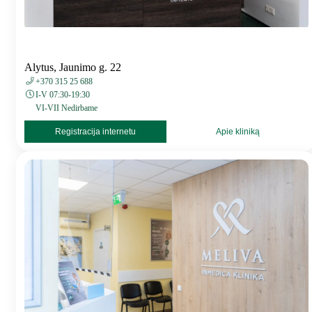
Alytus, Jaunimo g. 22
+370 315 25 688
I-V 07:30-19:30
VI-VII Nedirbame
Registracija internetu
Apie kliniką