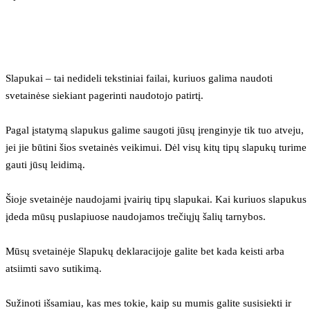
Slapukai – tai nedideli tekstiniai failai, kuriuos galima naudoti 
svetainėse siekiant pagerinti naudotojo patirtį.
Pagal įstatymą slapukus galime saugoti jūsų įrenginyje tik tuo atveju, 
jei jie būtini šios svetainės veikimui. Dėl visų kitų tipų slapukų turime 
gauti jūsų leidimą.
Šioje svetainėje naudojami įvairių tipų slapukai. Kai kuriuos slapukus 
įdeda mūsų puslapiuose naudojamos trečiųjų šalių tarnybos.
Mūsų svetainėje Slapukų deklaracijoje galite bet kada keisti arba 
atsiimti savo sutikimą.
Sužinoti išsamiau, kas mes tokie, kaip su mumis galite susisiekti ir 