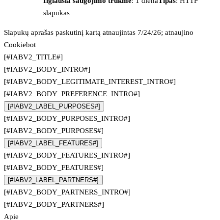
Ilgiausia saugojimo trukmė
: 1 diena
Tipas
: HTTP
slapukas
Slapukų aprašas paskutinį kartą atnaujintas 7/24/26; atnaujino
Cookiebot
[#IABV2_TITLE#]
[#IABV2_BODY_INTRO#]
[#IABV2_BODY_LEGITIMATE_INTEREST_INTRO#]
[#IABV2_BODY_PREFERENCE_INTRO#]
[#IABV2_LABEL_PURPOSES#]
[#IABV2_BODY_PURPOSES_INTRO#]
[#IABV2_BODY_PURPOSES#]
[#IABV2_LABEL_FEATURES#]
[#IABV2_BODY_FEATURES_INTRO#]
[#IABV2_BODY_FEATURES#]
[#IABV2_LABEL_PARTNERS#]
[#IABV2_BODY_PARTNERS_INTRO#]
[#IABV2_BODY_PARTNERS#]
Apie