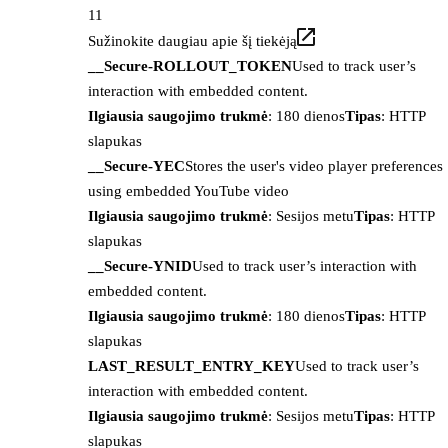
11
Sužinokite daugiau apie šį tiekėją
__Secure-ROLLOUT_TOKEN
Used to track user’s
interaction with embedded content.
Ilgiausia saugojimo trukmė
: 180 dienos
Tipas
: HTTP
slapukas
__Secure-YEC
Stores the user's video player preferences
using embedded YouTube video
Ilgiausia saugojimo trukmė
: Sesijos metu
Tipas
: HTTP
slapukas
__Secure-YNID
Used to track user’s interaction with
embedded content.
Ilgiausia saugojimo trukmė
: 180 dienos
Tipas
: HTTP
slapukas
LAST_RESULT_ENTRY_KEY
Used to track user’s
interaction with embedded content.
Ilgiausia saugojimo trukmė
: Sesijos metu
Tipas
: HTTP
slapukas