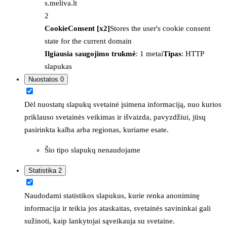
s.meliva.lt
2
CookieConsent [x2]
Stores the user's cookie consent
state for the current domain
Ilgiausia saugojimo trukmė
: 1 metai
Tipas
: HTTP
slapukas
Nuostatos
0
Dėl nuostatų slapukų svetainė įsimena informaciją, nuo kurios
priklauso svetainės veikimas ir išvaizda, pavyzdžiui, jūsų
pasirinkta kalba arba regionas, kuriame esate.
Šio tipo slapukų nenaudojame
Statistika
2
Naudodami statistikos slapukus, kurie renka anoniminę
informacija ir teikia jos ataskaitas, svetainės savininkai gali
sužinoti, kaip lankytojai sąveikauja su svetaine.