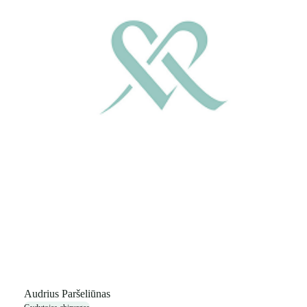
Audrius Paršeliūnas