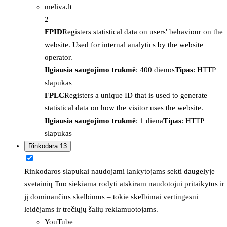
meliva.lt
2
FPID
Registers statistical data on users' behaviour on the
website. Used for internal analytics by the website
operator.
Ilgiausia saugojimo trukmė
: 400 dienos
Tipas
: HTTP
slapukas
FPLC
Registers a unique ID that is used to generate
statistical data on how the visitor uses the website.
Ilgiausia saugojimo trukmė
: 1 diena
Tipas
: HTTP
slapukas
Rinkodara
13
Rinkodaros slapukai naudojami lankytojams sekti daugelyje
svetainių Tuo siekiama rodyti atskiram naudotojui pritaikytus ir
jį dominančius skelbimus – tokie skelbimai vertingesni
leidėjams ir trečiųjų šalių reklamuotojams.
YouTube