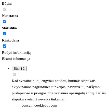
Būtini
Nuostatos
Statistika
Rinkodara
Rodyti informaciją
Išsami informacija
Būtini
2
Kad svetainę būtų lengviau naudoti, būtinais slapukais
aktyvinamos pagrindinės funkcijos, pavyzdžiui, naršymo
puslapiuose ir prieigos prie svetainės apsaugotų sričių. Be šių
slapukų svetainė neveiks tinkamai.
consent.cookiebot.com