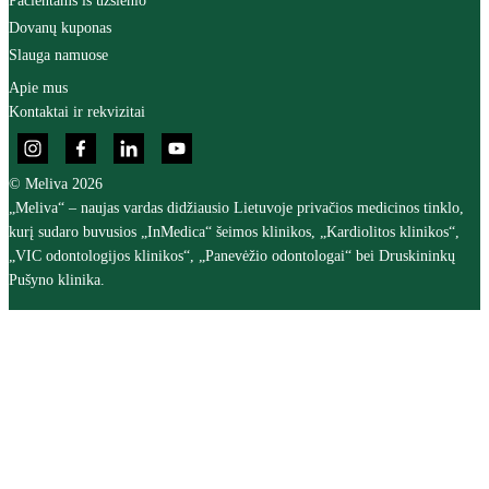
Pacientams iš užsienio
Dovanų kuponas
Slauga namuose
Apie mus
Kontaktai ir rekvizitai
© Meliva 2026
„Meliva“ – naujas vardas didžiausio Lietuvoje privačios medicinos tinklo,
kurį sudaro buvusios „InMedica“ šeimos klinikos, „Kardiolitos klinikos“,
„VIC odontologijos klinikos“, „Panevėžio odontologai“ bei Druskininkų
Pušyno klinika.