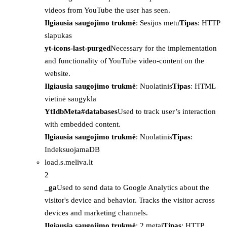
videos from YouTube the user has seen.
Ilgiausia saugojimo trukmė
: Sesijos metu
Tipas
: HTTP
slapukas
yt-icons-last-purged
Necessary for the implementation
and functionality of YouTube video-content on the
website.
Ilgiausia saugojimo trukmė
: Nuolatinis
Tipas
: HTML
vietinė saugykla
YtIdbMeta#databases
Used to track user’s interaction
with embedded content.
Ilgiausia saugojimo trukmė
: Nuolatinis
Tipas
:
IndeksuojamaDB
load.s.meliva.lt
2
_ga
Used to send data to Google Analytics about the
visitor's device and behavior. Tracks the visitor across
devices and marketing channels.
Ilgiausia saugojimo trukmė
: 2 metai
Tipas
: HTTP