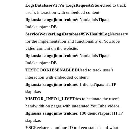
LogsDatabaseV2:V#||LogsRequestsStore
Used to track
user’s interaction with embedded content.
Ilgiausia saugojimo trukmė
: Nuolatinis
Tipas
:
IndeksuojamaDB
ServiceWorkerLogsDatabase#SWHealthLog
Necessary
for the implementation and functionality of YouTube
video-content on the website.
Ilgiausia saugojimo trukmė
: Nuolatinis
Tipas
:
IndeksuojamaDB
TESTCOOKIESENABLED
Used to track user’s
interaction with embedded content.
Ilgiausia saugojimo trukmė
: 1 diena
Tipas
: HTTP
slapukas
VISITOR_INFO1_LIVE
Tries to estimate the users'
bandwidth on pages with integrated YouTube videos.
Ilgiausia saugojimo trukmė
: 180 dienos
Tipas
: HTTP
slapukas
YSC
Registers a unique ID to keep statistics of what