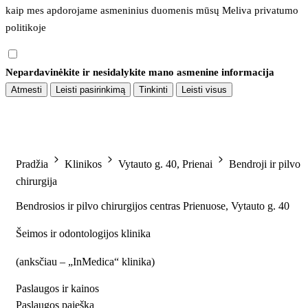
kaip mes apdorojame asmeninius duomenis mūsų 
Meliva privatumo 
politikoje
Nepardavinėkite ir nesidalykite mano asmenine informacija
Atmesti
Leisti pasirinkimą
Tinkinti
Leisti visus
Pradžia
Klinikos
Vytauto g. 40, Prienai
Bendroji ir pilvo
chirurgija
Bendrosios ir pilvo chirurgijos centras Prienuose, Vytauto g. 40
Šeimos ir odontologijos klinika
(
anksčiau – „InMedica“ klinika
)
Paslaugos ir kainos
Paslaugos paieška