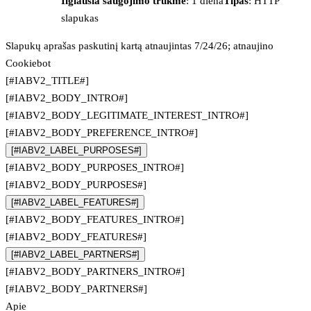
Ilgiausia saugojimo trukmė
: 1 diena
Tipas
: HTTP
slapukas
Slapukų aprašas paskutinį kartą atnaujintas 7/24/26; atnaujino
Cookiebot
[#IABV2_TITLE#]
[#IABV2_BODY_INTRO#]
[#IABV2_BODY_LEGITIMATE_INTEREST_INTRO#]
[#IABV2_BODY_PREFERENCE_INTRO#]
[#IABV2_LABEL_PURPOSES#]
[#IABV2_BODY_PURPOSES_INTRO#]
[#IABV2_BODY_PURPOSES#]
[#IABV2_LABEL_FEATURES#]
[#IABV2_BODY_FEATURES_INTRO#]
[#IABV2_BODY_FEATURES#]
[#IABV2_LABEL_PARTNERS#]
[#IABV2_BODY_PARTNERS_INTRO#]
[#IABV2_BODY_PARTNERS#]
Apie