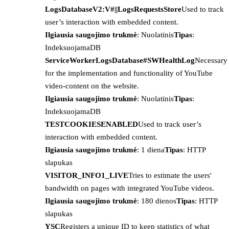
LogsDatabaseV2:V#||LogsRequestsStore
Used to track
user’s interaction with embedded content.
Ilgiausia saugojimo trukmė
: Nuolatinis
Tipas
:
IndeksuojamaDB
ServiceWorkerLogsDatabase#SWHealthLog
Necessary
for the implementation and functionality of YouTube
video-content on the website.
Ilgiausia saugojimo trukmė
: Nuolatinis
Tipas
:
IndeksuojamaDB
TESTCOOKIESENABLED
Used to track user’s
interaction with embedded content.
Ilgiausia saugojimo trukmė
: 1 diena
Tipas
: HTTP
slapukas
VISITOR_INFO1_LIVE
Tries to estimate the users'
bandwidth on pages with integrated YouTube videos.
Ilgiausia saugojimo trukmė
: 180 dienos
Tipas
: HTTP
slapukas
YSC
Registers a unique ID to keep statistics of what