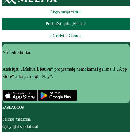
Registracija vizitui
Prisirašyti prie „Meliva“
Užpildyti užklausą
Virtuali klinika
Atsisiųsti „Meliva Lietuva“ programėlę nemokamai galima iš „App
Store“ arba „Google Play“.
PASLAUGOS
Šeimos medicina
Gydytojai specialistai