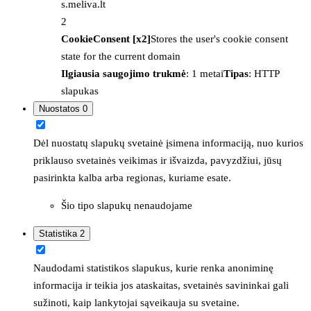
s.meliva.lt
2
CookieConsent [x2]
Stores the user's cookie consent
state for the current domain
Ilgiausia saugojimo trukmė
: 1 metai
Tipas
: HTTP
slapukas
Nuostatos
0
Dėl nuostatų slapukų svetainė įsimena informaciją, nuo kurios
priklauso svetainės veikimas ir išvaizda, pavyzdžiui, jūsų
pasirinkta kalba arba regionas, kuriame esate.
Šio tipo slapukų nenaudojame
Statistika
2
Naudodami statistikos slapukus, kurie renka anoniminę
informacija ir teikia jos ataskaitas, svetainės savininkai gali
sužinoti, kaip lankytojai sąveikauja su svetaine.