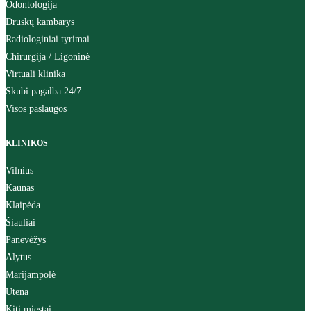
Odontologija
Druskų kambarys
Radiologiniai tyrimai
Chirurgija / Ligoninė
Virtuali klinika
Skubi pagalba 24/7
Visos paslaugos
KLINIKOS
Vilnius
Kaunas
Klaipėda
Šiauliai
Panevėžys
Alytus
Marijampolė
Utena
Kiti miestai