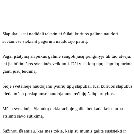
Slapukai – tai nedideli tekstiniai failai, kuriuos galima naudoti 
svetainėse siekiant pagerinti naudotojo patirtį.
Pagal įstatymą slapukus galime saugoti jūsų įrenginyje tik tuo atveju, 
jei jie būtini šios svetainės veikimui. Dėl visų kitų tipų slapukų turime 
gauti jūsų leidimą.
Šioje svetainėje naudojami įvairių tipų slapukai. Kai kuriuos slapukus 
įdeda mūsų puslapiuose naudojamos trečiųjų šalių tarnybos.
Mūsų svetainėje Slapukų deklaracijoje galite bet kada keisti arba 
atsiimti savo sutikimą.
Sužinoti išsamiau, kas mes tokie, kaip su mumis galite susisiekti ir 