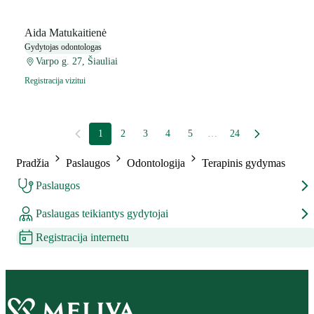
Aida Matukaitienė
Gydytojas odontologas
Varpo g. 27, Šiauliai
Registracija vizitui
1
2
3
4
5
…
24
Pradžia
Paslaugos
Odontologija
Terapinis gydymas
Paslaugos
Paslaugas teikiantys gydytojai
Registracija internetu