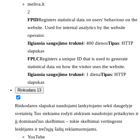
meliva.lt
2
FPID
Registers statistical data on users' behaviour on the
website. Used for internal analytics by the website
operator.
Ilgiausia saugojimo trukmė
: 400 dienos
Tipas
: HTTP
slapukas
FPLC
Registers a unique ID that is used to generate
statistical data on how the visitor uses the website.
Ilgiausia saugojimo trukmė
: 1 diena
Tipas
: HTTP
slapukas
Rinkodara
13
Rinkodaros slapukai naudojami lankytojams sekti daugelyje
svetainių Tuo siekiama rodyti atskiram naudotojui pritaikytus ir
jį dominančius skelbimus – tokie skelbimai vertingesni
leidėjams ir trečiųjų šalių reklamuotojams.
YouTube