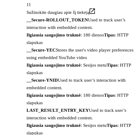
11
Sužinokite daugiau apie šį tiekėją
__Secure-ROLLOUT_TOKEN
Used to track user’s
interaction with embedded content.
Ilgiausia saugojimo trukmė
: 180 dienos
Tipas
: HTTP
slapukas
__Secure-YEC
Stores the user's video player preferences
using embedded YouTube video
Ilgiausia saugojimo trukmė
: Sesijos metu
Tipas
: HTTP
slapukas
__Secure-YNID
Used to track user’s interaction with
embedded content.
Ilgiausia saugojimo trukmė
: 180 dienos
Tipas
: HTTP
slapukas
LAST_RESULT_ENTRY_KEY
Used to track user’s
interaction with embedded content.
Ilgiausia saugojimo trukmė
: Sesijos metu
Tipas
: HTTP
slapukas