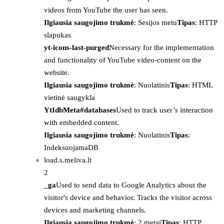
videos from YouTube the user has seen.
Ilgiausia saugojimo trukmė
: Sesijos metu
Tipas
: HTTP
slapukas
yt-icons-last-purged
Necessary for the implementation
and functionality of YouTube video-content on the
website.
Ilgiausia saugojimo trukmė
: Nuolatinis
Tipas
: HTML
vietinė saugykla
YtIdbMeta#databases
Used to track user’s interaction
with embedded content.
Ilgiausia saugojimo trukmė
: Nuolatinis
Tipas
:
IndeksuojamaDB
load.s.meliva.lt
2
_ga
Used to send data to Google Analytics about the
visitor's device and behavior. Tracks the visitor across
devices and marketing channels.
Ilgiausia saugojimo trukmė
: 2 metai
Tipas
: HTTP