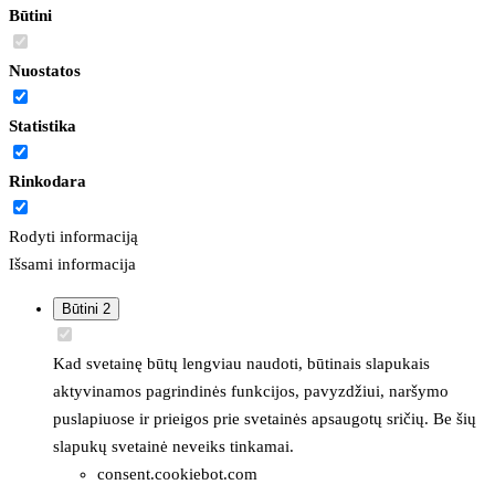
Būtini
Nuostatos
Statistika
Rinkodara
Rodyti informaciją
Išsami informacija
Būtini
2
Kad svetainę būtų lengviau naudoti, būtinais slapukais
aktyvinamos pagrindinės funkcijos, pavyzdžiui, naršymo
puslapiuose ir prieigos prie svetainės apsaugotų sričių. Be šių
slapukų svetainė neveiks tinkamai.
consent.cookiebot.com