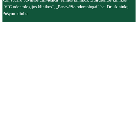
kurį sudaro buvusios „InMedica“ šeimos klinikos, „Kardiolitos klinikos“,
„VIC odontologijos klinikos“, „Panevėžio odontologai“ bei Druskininkų
Pušyno klinika.