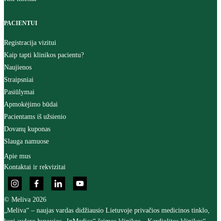
PACIENTUI
Registracija vizitui
Kaip tapti klinikos pacientu?
Naujienos
Straipsniai
Pasiūlymai
Apmokėjimo būdai
Pacientams iš užsienio
Dovanų kuponas
Slauga namuose
Apie mus
Kontaktai ir rekvizitai
© Meliva 2026
„Meliva“ – naujas vardas didžiausio Lietuvoje privačios medicinos tinklo,