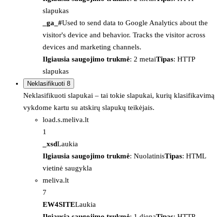
slapukas
_ga_#
Used to send data to Google Analytics about the
visitor's device and behavior. Tracks the visitor across
devices and marketing channels.
Ilgiausia saugojimo trukmė
: 2 metai
Tipas
: HTTP
slapukas
Neklasifikuoti
8
Neklasifikuoti slapukai – tai tokie slapukai, kurių klasifikavimą
vykdome kartu su atskirų slapukų teikėjais.
load.s.meliva.lt
1
_xsd
Laukia
Ilgiausia saugojimo trukmė
: Nuolatinis
Tipas
: HTML
vietinė saugykla
meliva.lt
7
EW4SITE
Laukia
Ilgiausia saugojimo trukmė
: 1 diena
Tipas
: HTTP