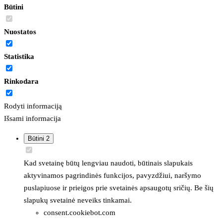
Būtini
Nuostatos
Statistika
Rinkodara
Rodyti informaciją
Išsami informacija
Būtini
2
Kad svetainę būtų lengviau naudoti, būtinais slapukais
aktyvinamos pagrindinės funkcijos, pavyzdžiui, naršymo
puslapiuose ir prieigos prie svetainės apsaugotų sričių. Be šių
slapukų svetainė neveiks tinkamai.
consent.cookiebot.com