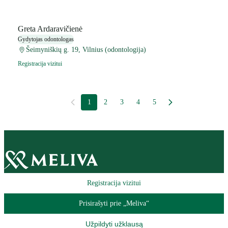
Greta Ardaravičienė
Gydytojas odontologas
Šeimyniškių g. 19, Vilnius (odontologija)
Registracija vizitui
1
2
3
4
5
Registracija vizitui
Prisirašyti prie „Meliva“
Užpildyti užklausą