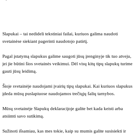
Slapukai – tai nedideli tekstiniai failai, kuriuos galima naudoti 
svetainėse siekiant pagerinti naudotojo patirtį.
Pagal įstatymą slapukus galime saugoti jūsų įrenginyje tik tuo atveju, 
jei jie būtini šios svetainės veikimui. Dėl visų kitų tipų slapukų turime 
gauti jūsų leidimą.
Šioje svetainėje naudojami įvairių tipų slapukai. Kai kuriuos slapukus 
įdeda mūsų puslapiuose naudojamos trečiųjų šalių tarnybos.
Mūsų svetainėje Slapukų deklaracijoje galite bet kada keisti arba 
atsiimti savo sutikimą.
Sužinoti išsamiau, kas mes tokie, kaip su mumis galite susisiekti ir 