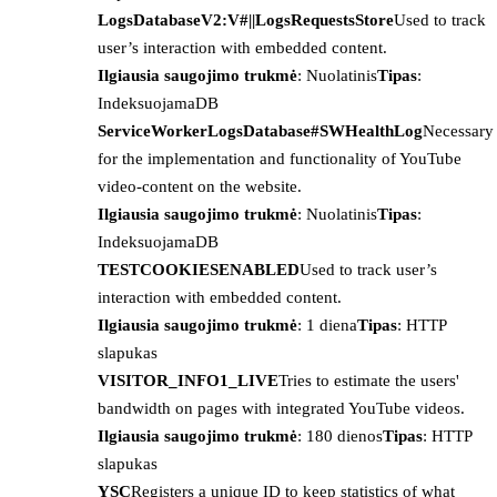
LogsDatabaseV2:V#||LogsRequestsStore
Used to track
user’s interaction with embedded content.
Ilgiausia saugojimo trukmė
: Nuolatinis
Tipas
:
IndeksuojamaDB
ServiceWorkerLogsDatabase#SWHealthLog
Necessary
for the implementation and functionality of YouTube
video-content on the website.
Ilgiausia saugojimo trukmė
: Nuolatinis
Tipas
:
IndeksuojamaDB
TESTCOOKIESENABLED
Used to track user’s
interaction with embedded content.
Ilgiausia saugojimo trukmė
: 1 diena
Tipas
: HTTP
slapukas
VISITOR_INFO1_LIVE
Tries to estimate the users'
bandwidth on pages with integrated YouTube videos.
Ilgiausia saugojimo trukmė
: 180 dienos
Tipas
: HTTP
slapukas
YSC
Registers a unique ID to keep statistics of what