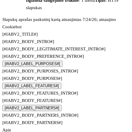
Ilgiausia saugojimo trukmė
: 1 diena
Tipas
: HTTP
slapukas
Slapukų aprašas paskutinį kartą atnaujintas 7/24/26; atnaujino
Cookiebot
[#IABV2_TITLE#]
[#IABV2_BODY_INTRO#]
[#IABV2_BODY_LEGITIMATE_INTEREST_INTRO#]
[#IABV2_BODY_PREFERENCE_INTRO#]
[#IABV2_LABEL_PURPOSES#]
[#IABV2_BODY_PURPOSES_INTRO#]
[#IABV2_BODY_PURPOSES#]
[#IABV2_LABEL_FEATURES#]
[#IABV2_BODY_FEATURES_INTRO#]
[#IABV2_BODY_FEATURES#]
[#IABV2_LABEL_PARTNERS#]
[#IABV2_BODY_PARTNERS_INTRO#]
[#IABV2_BODY_PARTNERS#]
Apie