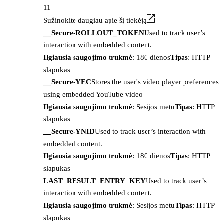
11
Sužinokite daugiau apie šį tiekėją
__Secure-ROLLOUT_TOKEN
Used to track user’s
interaction with embedded content.
Ilgiausia saugojimo trukmė
: 180 dienos
Tipas
: HTTP
slapukas
__Secure-YEC
Stores the user's video player preferences
using embedded YouTube video
Ilgiausia saugojimo trukmė
: Sesijos metu
Tipas
: HTTP
slapukas
__Secure-YNID
Used to track user’s interaction with
embedded content.
Ilgiausia saugojimo trukmė
: 180 dienos
Tipas
: HTTP
slapukas
LAST_RESULT_ENTRY_KEY
Used to track user’s
interaction with embedded content.
Ilgiausia saugojimo trukmė
: Sesijos metu
Tipas
: HTTP
slapukas