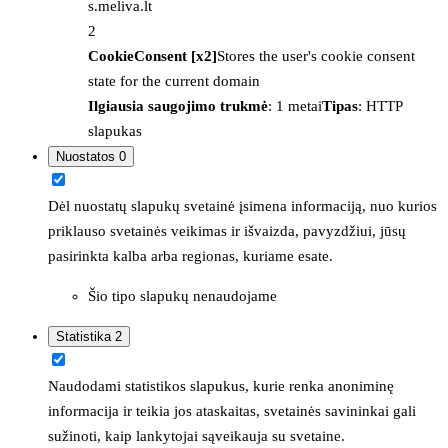
s.meliva.lt
2
CookieConsent [x2]
Stores the user's cookie consent
state for the current domain
Ilgiausia saugojimo trukmė
: 1 metai
Tipas
: HTTP
slapukas
Nuostatos
0
Dėl nuostatų slapukų svetainė įsimena informaciją, nuo kurios
priklauso svetainės veikimas ir išvaizda, pavyzdžiui, jūsų
pasirinkta kalba arba regionas, kuriame esate.
Šio tipo slapukų nenaudojame
Statistika
2
Naudodami statistikos slapukus, kurie renka anoniminę
informacija ir teikia jos ataskaitas, svetainės savininkai gali
sužinoti, kaip lankytojai sąveikauja su svetaine.