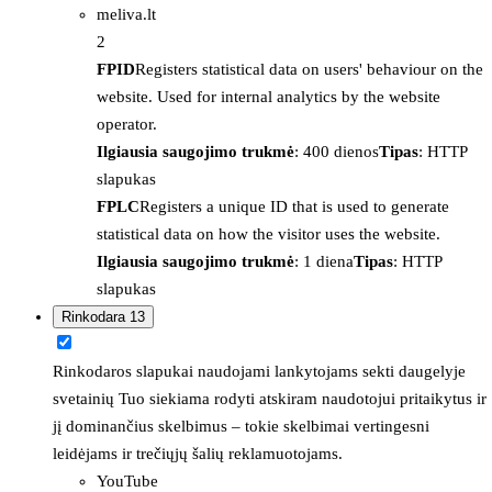
meliva.lt
2
FPID
Registers statistical data on users' behaviour on the
website. Used for internal analytics by the website
operator.
Ilgiausia saugojimo trukmė
: 400 dienos
Tipas
: HTTP
slapukas
FPLC
Registers a unique ID that is used to generate
statistical data on how the visitor uses the website.
Ilgiausia saugojimo trukmė
: 1 diena
Tipas
: HTTP
slapukas
Rinkodara
13
Rinkodaros slapukai naudojami lankytojams sekti daugelyje
svetainių Tuo siekiama rodyti atskiram naudotojui pritaikytus ir
jį dominančius skelbimus – tokie skelbimai vertingesni
leidėjams ir trečiųjų šalių reklamuotojams.
YouTube