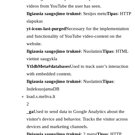
videos from YouTube the user has seen.
Ilgiausia saugojimo trukmė
: Sesijos metu
Tipas
: HTTP
slapukas
yt-icons-last-purged
Necessary for the implementation
and functionality of YouTube video-content on the
website.
Ilgiausia saugojimo trukmė
: Nuolatinis
Tipas
: HTML
vietinė saugykla
YtIdbMeta#databases
Used to track user’s interaction
with embedded content.
Ilgiausia saugojimo trukmė
: Nuolatinis
Tipas
:
IndeksuojamaDB
load.s.meliva.lt
2
_ga
Used to send data to Google Analytics about the
visitor's device and behavior. Tracks the visitor across
devices and marketing channels.
Ilgiausia saugojimo trukmė
: 2 metai
Tipas
: HTTP