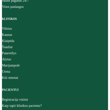
Skubi pagalba 24/7
Visos paslaugos
KLINIKOS
Vilnius
Kaunas
Klaipėda
Šiauliai
Panevėžys
Alytus
Marijampolė
Utena
Kiti miestai
PACIENTUI
Registracija vizitui
Kaip tapti klinikos pacientu?