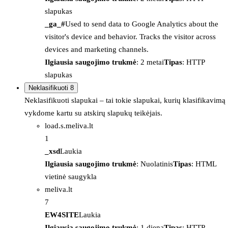
slapukas
_ga_#
Used to send data to Google Analytics about the
visitor's device and behavior. Tracks the visitor across
devices and marketing channels.
Ilgiausia saugojimo trukmė
: 2 metai
Tipas
: HTTP
slapukas
Neklasifikuoti
8
Neklasifikuoti slapukai – tai tokie slapukai, kurių klasifikavimą
vykdome kartu su atskirų slapukų teikėjais.
load.s.meliva.lt
1
_xsd
Laukia
Ilgiausia saugojimo trukmė
: Nuolatinis
Tipas
: HTML
vietinė saugykla
meliva.lt
7
EW4SITE
Laukia
Ilgiausia saugojimo trukmė
: 1 diena
Tipas
: HTTP