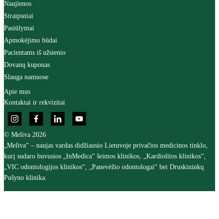
Naujienos
Straipsniai
Pasiūlymai
Apmokėjimo būdai
Pacientams iš užsienio
Dovanų kuponas
Slauga namuose
Apie mus
Kontaktai ir rekvizitai
© Meliva 2026
„Meliva“ – naujas vardas didžiausio Lietuvoje privačios medicinos tinklo,
kurį sudaro buvusios „InMedica“ šeimos klinikos, „Kardiolitos klinikos“,
„VIC odontologijos klinikos“, „Panevėžio odontologai“ bei Druskininkų
Pušyno klinika.