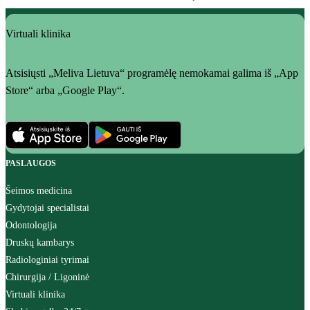
Virtuali klinika
Atsisiųsti „Meliva Lietuva“ programėlę nemokamai galima iš „App
Store“ arba „Google Play“.
PASLAUGOS
Šeimos medicina
Gydytojai specialistai
Odontologija
Druskų kambarys
Radiologiniai tyrimai
Chirurgija / Ligoninė
Virtuali klinika