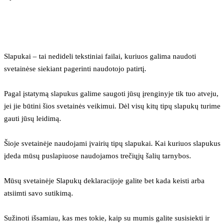
Slapukai – tai nedideli tekstiniai failai, kuriuos galima naudoti 
svetainėse siekiant pagerinti naudotojo patirtį.
Pagal įstatymą slapukus galime saugoti jūsų įrenginyje tik tuo atveju, 
jei jie būtini šios svetainės veikimui. Dėl visų kitų tipų slapukų turime 
gauti jūsų leidimą.
Šioje svetainėje naudojami įvairių tipų slapukai. Kai kuriuos slapukus 
įdeda mūsų puslapiuose naudojamos trečiųjų šalių tarnybos.
Mūsų svetainėje Slapukų deklaracijoje galite bet kada keisti arba 
atsiimti savo sutikimą.
Sužinoti išsamiau, kas mes tokie, kaip su mumis galite susisiekti ir 