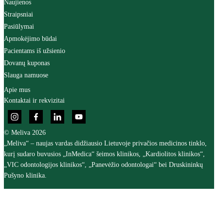
Naujienos
Straipsniai
Pasiūlymai
Apmokėjimo būdai
Pacientams iš užsienio
Dovanų kuponas
Slauga namuose
Apie mus
Kontaktai ir rekvizitai
© Meliva 2026
„Meliva“ – naujas vardas didžiausio Lietuvoje privačios medicinos tinklo,
kurį sudaro buvusios „InMedica“ šeimos klinikos, „Kardiolitos klinikos“,
„VIC odontologijos klinikos“, „Panevėžio odontologai“ bei Druskininkų
Pušyno klinika.