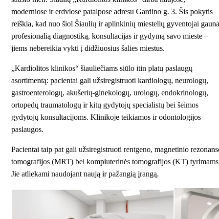
moderniose ir erdviose patalpose adresu
Gardino g. 3
. Šis pokytis
reiškia, kad nuo šiol Šiaulių ir aplinkinių miestelių gyventojai gaun
profesionalią diagnostiką, konsultacijas ir gydymą savo mieste –
jiems nebereikia vykti į didžiuosius šalies miestus.
„Kardiolitos klinikos“ šiauliečiams siūlo itin platų paslaugų
asortimentą: pacientai gali užsiregistruoti
kardiologų
,
neurologų
,
gastroenterologų
,
akušerių-ginekologų
,
urologų
,
endokrinologų
,
ortopedų traumatologų
ir kitų gydytojų specialistų bei
šeimos
gydytojų
konsultacijoms. Klinikoje teikiamos ir
odontologijos
paslaugos.
Pacientai taip pat gali užsiregistruoti rentgeno,
magnetinio rezonans
tomografijos (MRT)
bei
kompiuterinės tomografijos (KT)
tyrimams
Jie atliekami naudojant naują ir pažangią įrangą.