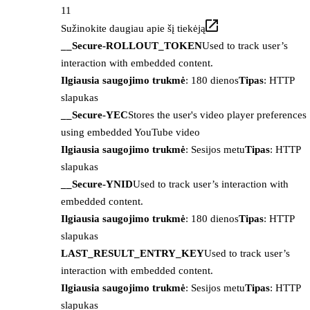
11
Sužinokite daugiau apie šį tiekėją
__Secure-ROLLOUT_TOKEN
Used to track user’s
interaction with embedded content.
Ilgiausia saugojimo trukmė
: 180 dienos
Tipas
: HTTP
slapukas
__Secure-YEC
Stores the user's video player preferences
using embedded YouTube video
Ilgiausia saugojimo trukmė
: Sesijos metu
Tipas
: HTTP
slapukas
__Secure-YNID
Used to track user’s interaction with
embedded content.
Ilgiausia saugojimo trukmė
: 180 dienos
Tipas
: HTTP
slapukas
LAST_RESULT_ENTRY_KEY
Used to track user’s
interaction with embedded content.
Ilgiausia saugojimo trukmė
: Sesijos metu
Tipas
: HTTP
slapukas