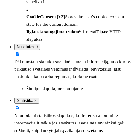
s.meliva.lt
2
CookieConsent [x2]
Stores the user's cookie consent
state for the current domain
Ilgiausia saugojimo trukmė
: 1 metai
Tipas
: HTTP
slapukas
Nuostatos
0
Dėl nuostatų slapukų svetainė įsimena informaciją, nuo kurios
priklauso svetainės veikimas ir išvaizda, pavyzdžiui, jūsų
pasirinkta kalba arba regionas, kuriame esate.
Šio tipo slapukų nenaudojame
Statistika
2
Naudodami statistikos slapukus, kurie renka anoniminę
informacija ir teikia jos ataskaitas, svetainės savininkai gali
sužinoti, kaip lankytojai sąveikauja su svetaine.