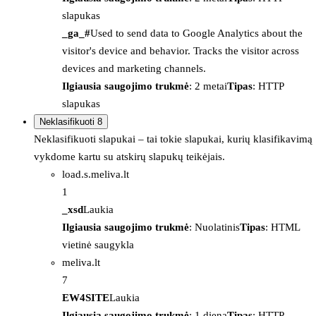
slapukas
_ga_#
Used to send data to Google Analytics about the
visitor's device and behavior. Tracks the visitor across
devices and marketing channels.
Ilgiausia saugojimo trukmė
: 2 metai
Tipas
: HTTP
slapukas
Neklasifikuoti
8
Neklasifikuoti slapukai – tai tokie slapukai, kurių klasifikavimą
vykdome kartu su atskirų slapukų teikėjais.
load.s.meliva.lt
1
_xsd
Laukia
Ilgiausia saugojimo trukmė
: Nuolatinis
Tipas
: HTML
vietinė saugykla
meliva.lt
7
EW4SITE
Laukia
Ilgiausia saugojimo trukmė
: 1 diena
Tipas
: HTTP