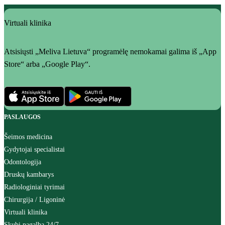
Virtuali klinika
Atsisiųsti „Meliva Lietuva“ programėlę nemokamai galima iš „App
Store“ arba „Google Play“.
PASLAUGOS
Šeimos medicina
Gydytojai specialistai
Odontologija
Druskų kambarys
Radiologiniai tyrimai
Chirurgija / Ligoninė
Virtuali klinika
Skubi pagalba 24/7