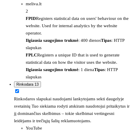
meliva.lt
2
FPID
Registers statistical data on users' behaviour on the
website. Used for internal analytics by the website
operator.
Ilgiausia saugojimo trukmė
: 400 dienos
Tipas
: HTTP
slapukas
FPLC
Registers a unique ID that is used to generate
statistical data on how the visitor uses the website.
Ilgiausia saugojimo trukmė
: 1 diena
Tipas
: HTTP
slapukas
Rinkodara
13
Rinkodaros slapukai naudojami lankytojams sekti daugelyje
svetainių Tuo siekiama rodyti atskiram naudotojui pritaikytus ir
jį dominančius skelbimus – tokie skelbimai vertingesni
leidėjams ir trečiųjų šalių reklamuotojams.
YouTube