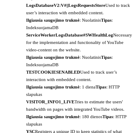
LogsDatabaseV2:V#||LogsRequestsStore
Used to track
user’s interaction with embedded content.
Ilgiausia saugojimo trukmė
: Nuolatinis
Tipas
:
IndeksuojamaDB
ServiceWorkerLogsDatabase#SWHealthLog
Necessary
for the implementation and functionality of YouTube
video-content on the website.
Ilgiausia saugojimo trukmė
: Nuolatinis
Tipas
:
IndeksuojamaDB
TESTCOOKIESENABLED
Used to track user’s
interaction with embedded content.
Ilgiausia saugojimo trukmė
: 1 diena
Tipas
: HTTP
slapukas
VISITOR_INFO1_LIVE
Tries to estimate the users'
bandwidth on pages with integrated YouTube videos.
Ilgiausia saugojimo trukmė
: 180 dienos
Tipas
: HTTP
slapukas
YSC
Registers a unique ID to keep statistics of what