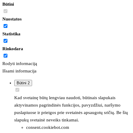
Būtini
Nuostatos
Statistika
Rinkodara
Rodyti informaciją
Išsami informacija
Būtini
2
Kad svetainę būtų lengviau naudoti, būtinais slapukais
aktyvinamos pagrindinės funkcijos, pavyzdžiui, naršymo
puslapiuose ir prieigos prie svetainės apsaugotų sričių. Be šių
slapukų svetainė neveiks tinkamai.
consent.cookiebot.com