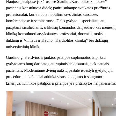
Naujose patalpose įsikūrusiose Šiaulių „Kardiolitos klinikose“
pacientus konsultuoja didelę patirtį sukaupę sveikatos priežiūros
profesionalai, kurie nuolat tobulina savo žinias kursuose,
konferencijose ir seminaruose. Dalis gydytojų specialistų jau
pažįstami šiauliečiams, o likusią komandos dalį sudaro kas mėnesį į
kliniką konsultuoti atvyksiantys profesoriai, docentai, mokslų
daktarai iš Vilniaus ir Kauno „Kardiolitos klinikų“ bei didžiųjų
universitetinių klinikų.
Gardino g. 3 erdvios ir jaukios patalpos suplanuotos taip, kad
gydytojams būtų dar patogiau rūpintis tiek esamais, tiek naujais
pacientais. Moderniame dviejų aukštų pastate išdėstyti gydytojų ir
procedūriniai kabinetai atitinka visus patogumo ir saugumo
kriterijus. Klinikos patalpos ir prieigos yra pritaikytos neįgaliesiems