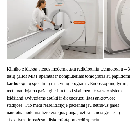
Klinikoje įdiegta vienos moderniausių radiologinių technologijų – 3
teslų galios MRT aparatas ir kompiuterinis tomografas su papildom
kardiologinių specifinių matavimų programa. Endoskopinių tyrimų
metu naudojama pažangi ir itin tiksli skaitmeninė vaizdo sistema,
leidžianti gydytojams aptikti ir diagnozuoti ligas ankstyvose
stadijose. Tuo metu reabilitacijoje pacientai jau netrukus galės
naudotis modernia fizioterapijos įranga, užtikrinančia greitesnį
atsistatymą ir mažesnį diskomfortą procedūrų metu.