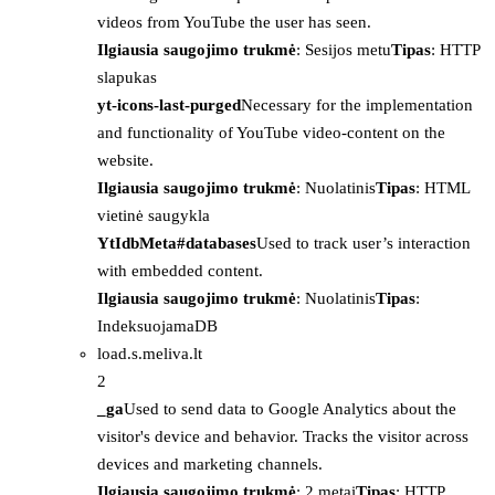
videos from YouTube the user has seen.
Ilgiausia saugojimo trukmė
: Sesijos metu
Tipas
: HTTP
slapukas
yt-icons-last-purged
Necessary for the implementation
and functionality of YouTube video-content on the
website.
Ilgiausia saugojimo trukmė
: Nuolatinis
Tipas
: HTML
vietinė saugykla
YtIdbMeta#databases
Used to track user’s interaction
with embedded content.
Ilgiausia saugojimo trukmė
: Nuolatinis
Tipas
:
IndeksuojamaDB
load.s.meliva.lt
2
_ga
Used to send data to Google Analytics about the
visitor's device and behavior. Tracks the visitor across
devices and marketing channels.
Ilgiausia saugojimo trukmė
: 2 metai
Tipas
: HTTP