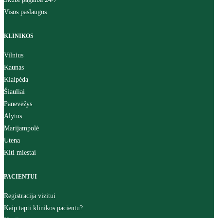
Visos paslaugos
KLINIKOS
Vilnius
Kaunas
Klaipėda
Šiauliai
Panevėžys
Alytus
Marijampolė
Utena
Kiti miestai
PACIENTUI
Registracija vizitui
Kaip tapti klinikos pacientu?