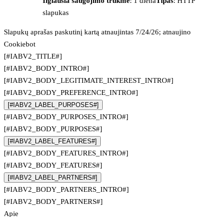
Ilgiausia saugojimo trukmė
: 1 diena
Tipas
: HTTP
slapukas
Slapukų aprašas paskutinį kartą atnaujintas 7/24/26; atnaujino
Cookiebot
[#IABV2_TITLE#]
[#IABV2_BODY_INTRO#]
[#IABV2_BODY_LEGITIMATE_INTEREST_INTRO#]
[#IABV2_BODY_PREFERENCE_INTRO#]
[#IABV2_LABEL_PURPOSES#]
[#IABV2_BODY_PURPOSES_INTRO#]
[#IABV2_BODY_PURPOSES#]
[#IABV2_LABEL_FEATURES#]
[#IABV2_BODY_FEATURES_INTRO#]
[#IABV2_BODY_FEATURES#]
[#IABV2_LABEL_PARTNERS#]
[#IABV2_BODY_PARTNERS_INTRO#]
[#IABV2_BODY_PARTNERS#]
Apie