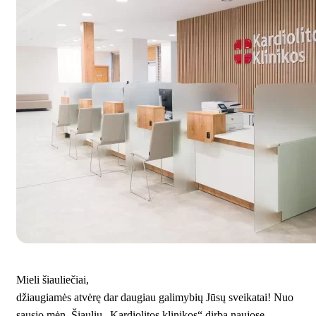
Mieli šiauliečiai,
džiaugiamės atvėrę dar daugiau galimybių Jūsų sveikatai! Nuo
sausio mėn. Šiaulių „Kardiolitos klinikos“ dirba naujose,