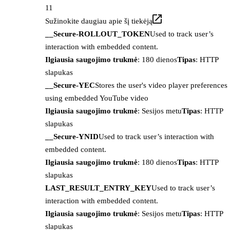
11
Sužinokite daugiau apie šį tiekėją
__Secure-ROLLOUT_TOKEN
Used to track user’s
interaction with embedded content.
Ilgiausia saugojimo trukmė
: 180 dienos
Tipas
: HTTP
slapukas
__Secure-YEC
Stores the user's video player preferences
using embedded YouTube video
Ilgiausia saugojimo trukmė
: Sesijos metu
Tipas
: HTTP
slapukas
__Secure-YNID
Used to track user’s interaction with
embedded content.
Ilgiausia saugojimo trukmė
: 180 dienos
Tipas
: HTTP
slapukas
LAST_RESULT_ENTRY_KEY
Used to track user’s
interaction with embedded content.
Ilgiausia saugojimo trukmė
: Sesijos metu
Tipas
: HTTP
slapukas