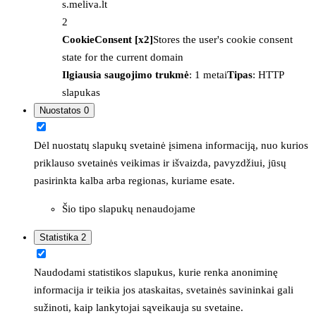
s.meliva.lt
2
CookieConsent [x2]
Stores the user's cookie consent
state for the current domain
Ilgiausia saugojimo trukmė
: 1 metai
Tipas
: HTTP
slapukas
Nuostatos
0
Dėl nuostatų slapukų svetainė įsimena informaciją, nuo kurios
priklauso svetainės veikimas ir išvaizda, pavyzdžiui, jūsų
pasirinkta kalba arba regionas, kuriame esate.
Šio tipo slapukų nenaudojame
Statistika
2
Naudodami statistikos slapukus, kurie renka anoniminę
informacija ir teikia jos ataskaitas, svetainės savininkai gali
sužinoti, kaip lankytojai sąveikauja su svetaine.