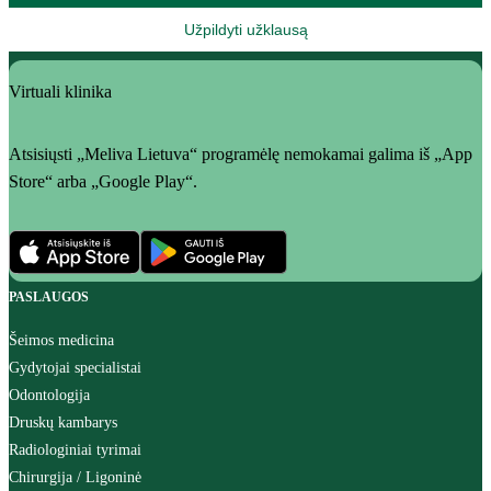
Užpildyti užklausą
Virtuali klinika
Atsisiųsti „Meliva Lietuva“ programėlę nemokamai galima iš „App
Store“ arba „Google Play“.
PASLAUGOS
Šeimos medicina
Gydytojai specialistai
Odontologija
Druskų kambarys
Radiologiniai tyrimai
Chirurgija / Ligoninė