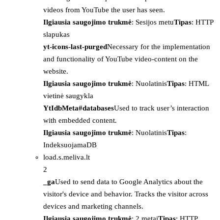
videos from YouTube the user has seen.
Ilgiausia saugojimo trukmė
: Sesijos metu
Tipas
: HTTP
slapukas
yt-icons-last-purged
Necessary for the implementation
and functionality of YouTube video-content on the
website.
Ilgiausia saugojimo trukmė
: Nuolatinis
Tipas
: HTML
vietinė saugykla
YtIdbMeta#databases
Used to track user’s interaction
with embedded content.
Ilgiausia saugojimo trukmė
: Nuolatinis
Tipas
:
IndeksuojamaDB
load.s.meliva.lt
2
_ga
Used to send data to Google Analytics about the
visitor's device and behavior. Tracks the visitor across
devices and marketing channels.
Ilgiausia saugojimo trukmė
: 2 metai
Tipas
: HTTP