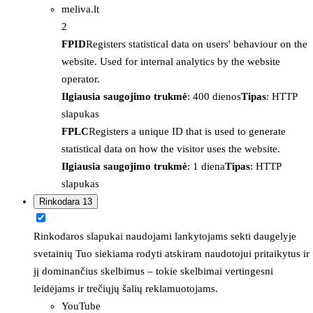
meliva.lt
2
FPID
Registers statistical data on users' behaviour on the
website. Used for internal analytics by the website
operator.
Ilgiausia saugojimo trukmė
: 400 dienos
Tipas
: HTTP
slapukas
FPLC
Registers a unique ID that is used to generate
statistical data on how the visitor uses the website.
Ilgiausia saugojimo trukmė
: 1 diena
Tipas
: HTTP
slapukas
Rinkodara
13
Rinkodaros slapukai naudojami lankytojams sekti daugelyje
svetainių Tuo siekiama rodyti atskiram naudotojui pritaikytus ir
jį dominančius skelbimus – tokie skelbimai vertingesni
leidėjams ir trečiųjų šalių reklamuotojams.
YouTube