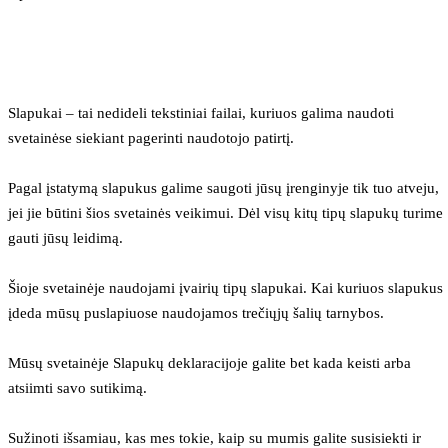
Slapukai – tai nedideli tekstiniai failai, kuriuos galima naudoti 
svetainėse siekiant pagerinti naudotojo patirtį.
Pagal įstatymą slapukus galime saugoti jūsų įrenginyje tik tuo atveju, 
jei jie būtini šios svetainės veikimui. Dėl visų kitų tipų slapukų turime 
gauti jūsų leidimą.
Šioje svetainėje naudojami įvairių tipų slapukai. Kai kuriuos slapukus 
įdeda mūsų puslapiuose naudojamos trečiųjų šalių tarnybos.
Mūsų svetainėje Slapukų deklaracijoje galite bet kada keisti arba 
atsiimti savo sutikimą.
Sužinoti išsamiau, kas mes tokie, kaip su mumis galite susisiekti ir 