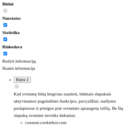
Būtini
Nuostatos
Statistika
Rinkodara
Rodyti informaciją
Išsami informacija
Būtini
2
Kad svetainę būtų lengviau naudoti, būtinais slapukais
aktyvinamos pagrindinės funkcijos, pavyzdžiui, naršymo
puslapiuose ir prieigos prie svetainės apsaugotų sričių. Be šių
slapukų svetainė neveiks tinkamai.
consent.cookiebot.com