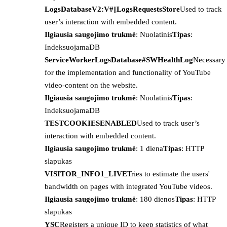
LogsDatabaseV2:V#||LogsRequestsStore
Used to track
user’s interaction with embedded content.
Ilgiausia saugojimo trukmė
: Nuolatinis
Tipas
:
IndeksuojamaDB
ServiceWorkerLogsDatabase#SWHealthLog
Necessary
for the implementation and functionality of YouTube
video-content on the website.
Ilgiausia saugojimo trukmė
: Nuolatinis
Tipas
:
IndeksuojamaDB
TESTCOOKIESENABLED
Used to track user’s
interaction with embedded content.
Ilgiausia saugojimo trukmė
: 1 diena
Tipas
: HTTP
slapukas
VISITOR_INFO1_LIVE
Tries to estimate the users'
bandwidth on pages with integrated YouTube videos.
Ilgiausia saugojimo trukmė
: 180 dienos
Tipas
: HTTP
slapukas
YSC
Registers a unique ID to keep statistics of what