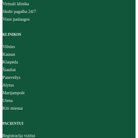
Virtuali klinika
Skubi pagalba 24/7
Visos paslaugos
KLINIKOS
Vilnius
Kaunas
Klaipėda
Šiauliai
Panevėžys
Alytus
Marijampolė
Utena
Kiti miestai
PACIENTUI
Registracija vizitui