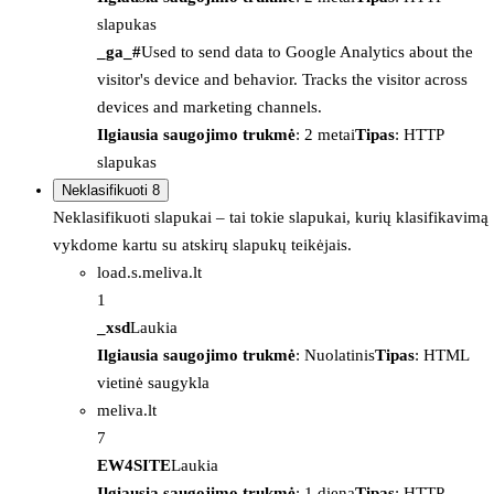
slapukas
_ga_#
Used to send data to Google Analytics about the
visitor's device and behavior. Tracks the visitor across
devices and marketing channels.
Ilgiausia saugojimo trukmė
: 2 metai
Tipas
: HTTP
slapukas
Neklasifikuoti
8
Neklasifikuoti slapukai – tai tokie slapukai, kurių klasifikavimą
vykdome kartu su atskirų slapukų teikėjais.
load.s.meliva.lt
1
_xsd
Laukia
Ilgiausia saugojimo trukmė
: Nuolatinis
Tipas
: HTML
vietinė saugykla
meliva.lt
7
EW4SITE
Laukia
Ilgiausia saugojimo trukmė
: 1 diena
Tipas
: HTTP