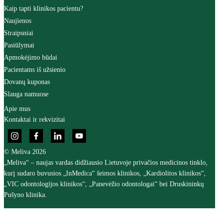
Kaip tapti klinikos pacientu?
Naujienos
Straipsniai
Pasiūlymai
Apmokėjimo būdai
Pacientams iš užsienio
Dovanų kuponas
Slauga namuose
Apie mus
Kontaktai ir rekvizitai
© Meliva 2026
„Meliva“ – naujas vardas didžiausio Lietuvoje privačios medicinos tinklo,
kurį sudaro buvusios „InMedica“ šeimos klinikos, „Kardiolitos klinikos“,
„VIC odontologijos klinikos“, „Panevėžio odontologai“ bei Druskininkų
Pušyno klinika.