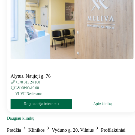
Alytus, Naujoji g. 76
+370 315 24 100
I-V 08:00-19:00
VI-VII Nedirbame
Registracija internetu
Apie kliniką
Daugiau klinikų
Pradžia
Klinikos
Vydūno g. 20, Vilnius
Profilaktiniai