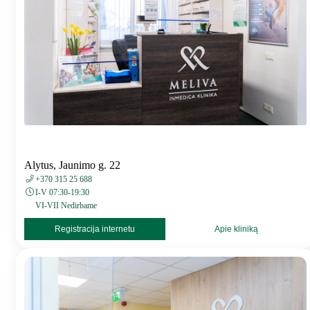
Alytus, Jaunimo g. 22
+370 315 25 688
I-V 07:30-19:30
VI-VII Nedirbame
Registracija internetu
Apie kliniką