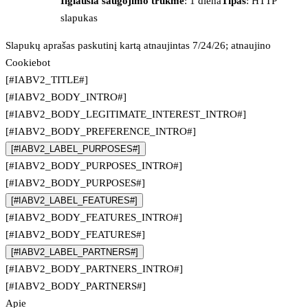
Ilgiausia saugojimo trukmė
: 1 diena
Tipas
: HTTP
slapukas
Slapukų aprašas paskutinį kartą atnaujintas 7/24/26; atnaujino
Cookiebot
[#IABV2_TITLE#]
[#IABV2_BODY_INTRO#]
[#IABV2_BODY_LEGITIMATE_INTEREST_INTRO#]
[#IABV2_BODY_PREFERENCE_INTRO#]
[#IABV2_LABEL_PURPOSES#]
[#IABV2_BODY_PURPOSES_INTRO#]
[#IABV2_BODY_PURPOSES#]
[#IABV2_LABEL_FEATURES#]
[#IABV2_BODY_FEATURES_INTRO#]
[#IABV2_BODY_FEATURES#]
[#IABV2_LABEL_PARTNERS#]
[#IABV2_BODY_PARTNERS_INTRO#]
[#IABV2_BODY_PARTNERS#]
Apie