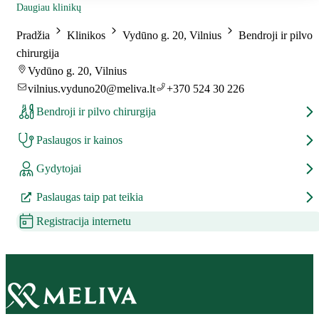
Daugiau klinikų
Pradžia
Klinikos
Vydūno g. 20, Vilnius
Bendroji ir pilvo
chirurgija
Vydūno g. 20, Vilnius
vilnius.vyduno20@meliva.lt
+370 524 30 226
Bendroji ir pilvo chirurgija
Paslaugos ir kainos
Gydytojai
Paslaugas taip pat teikia
Registracija internetu