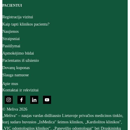
PACIENTUI
Registracija vizitui
Kaip tapti klinikos pacientu?
Naujienos
Straipsniai
Pasiūlymai
Apmokėjimo būdai
Pacientams iš užsienio
Dovanų kuponas
Slauga namuose
Apie mus
Kontaktai ir rekvizitai
© Meliva 2026
„Meliva“ – naujas vardas didžiausio Lietuvoje privačios medicinos tinklo,
kurį sudaro buvusios „InMedica“ šeimos klinikos, „Kardiolitos klinikos“,
„VIC odontologijos klinikos“, „Panevėžio odontologai“ bei Druskininkų