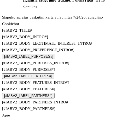
Ilgiausia saugojimo trukmė
: 1 diena
Tipas
: HTTP
slapukas
Slapukų aprašas paskutinį kartą atnaujintas 7/24/26; atnaujino
Cookiebot
[#IABV2_TITLE#]
[#IABV2_BODY_INTRO#]
[#IABV2_BODY_LEGITIMATE_INTEREST_INTRO#]
[#IABV2_BODY_PREFERENCE_INTRO#]
[#IABV2_LABEL_PURPOSES#]
[#IABV2_BODY_PURPOSES_INTRO#]
[#IABV2_BODY_PURPOSES#]
[#IABV2_LABEL_FEATURES#]
[#IABV2_BODY_FEATURES_INTRO#]
[#IABV2_BODY_FEATURES#]
[#IABV2_LABEL_PARTNERS#]
[#IABV2_BODY_PARTNERS_INTRO#]
[#IABV2_BODY_PARTNERS#]
Apie