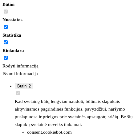
Būtini
Nuostatos
Statistika
Rinkodara
Rodyti informaciją
Išsami informacija
Būtini
2
Kad svetainę būtų lengviau naudoti, būtinais slapukais
aktyvinamos pagrindinės funkcijos, pavyzdžiui, naršymo
puslapiuose ir prieigos prie svetainės apsaugotų sričių. Be šių
slapukų svetainė neveiks tinkamai.
consent.cookiebot.com