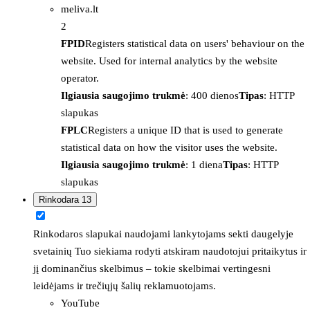
meliva.lt
2
FPID
Registers statistical data on users' behaviour on the
website. Used for internal analytics by the website
operator.
Ilgiausia saugojimo trukmė
: 400 dienos
Tipas
: HTTP
slapukas
FPLC
Registers a unique ID that is used to generate
statistical data on how the visitor uses the website.
Ilgiausia saugojimo trukmė
: 1 diena
Tipas
: HTTP
slapukas
Rinkodara
13
Rinkodaros slapukai naudojami lankytojams sekti daugelyje
svetainių Tuo siekiama rodyti atskiram naudotojui pritaikytus ir
jį dominančius skelbimus – tokie skelbimai vertingesni
leidėjams ir trečiųjų šalių reklamuotojams.
YouTube