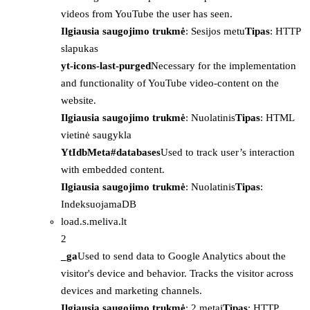
videos from YouTube the user has seen.
Ilgiausia saugojimo trukmė
: Sesijos metu
Tipas
: HTTP
slapukas
yt-icons-last-purged
Necessary for the implementation
and functionality of YouTube video-content on the
website.
Ilgiausia saugojimo trukmė
: Nuolatinis
Tipas
: HTML
vietinė saugykla
YtIdbMeta#databases
Used to track user’s interaction
with embedded content.
Ilgiausia saugojimo trukmė
: Nuolatinis
Tipas
:
IndeksuojamaDB
load.s.meliva.lt
2
_ga
Used to send data to Google Analytics about the
visitor's device and behavior. Tracks the visitor across
devices and marketing channels.
Ilgiausia saugojimo trukmė
: 2 metai
Tipas
: HTTP