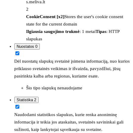
s.meliva.lt
2
CookieConsent [x2]
Stores the user's cookie consent
state for the current domain
Ilgiausia saugojimo trukmė
: 1 metai
Tipas
: HTTP
slapukas
Nuostatos
0
Dėl nuostatų slapukų svetainė įsimena informaciją, nuo kurios
priklauso svetainės veikimas ir išvaizda, pavyzdžiui, jūsų
pasirinkta kalba arba regionas, kuriame esate.
Šio tipo slapukų nenaudojame
Statistika
2
Naudodami statistikos slapukus, kurie renka anoniminę
informacija ir teikia jos ataskaitas, svetainės savininkai gali
sužinoti, kaip lankytojai sąveikauja su svetaine.