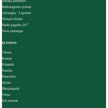
Druskų kambarys
Radiologiniai tyrimai
Chirurgija / Ligoninė
Virtuali klinika
Skubi pagalba 24/7
Visos paslaugos
KLINIKOS
Vilnius
Kaunas
Klaipėda
Šiauliai
Panevėžys
Alytus
Marijampolė
Utena
Kiti miestai