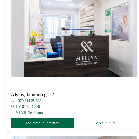
Alytus, Jaunimo g. 22
+370 315 25 688
I-V 07:30-19:30
VI-VII Nedirbame
Registracija internetu
Apie kliniką