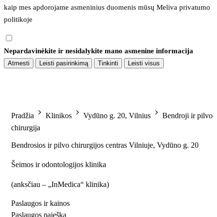
kaip mes apdorojame asmeninius duomenis mūsų 
Meliva privatumo 
politikoje
Nepardavinėkite ir nesidalykite mano asmenine informacija
Atmesti
Leisti pasirinkimą
Tinkinti
Leisti visus
Pradžia
Klinikos
Vydūno g. 20, Vilnius
Bendroji ir pilvo
chirurgija
Bendrosios ir pilvo chirurgijos centras Vilniuje, Vydūno g. 20
Šeimos ir odontologijos klinika
(
anksčiau – „InMedica“ klinika
)
Paslaugos ir kainos
Paslaugos paieška