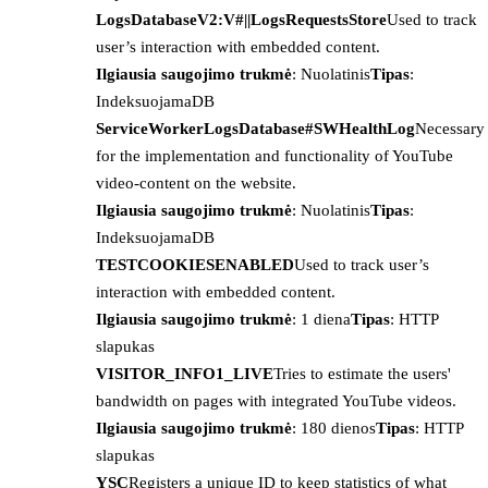
LogsDatabaseV2:V#||LogsRequestsStore
Used to track
user’s interaction with embedded content.
Ilgiausia saugojimo trukmė
: Nuolatinis
Tipas
:
IndeksuojamaDB
ServiceWorkerLogsDatabase#SWHealthLog
Necessary
for the implementation and functionality of YouTube
video-content on the website.
Ilgiausia saugojimo trukmė
: Nuolatinis
Tipas
:
IndeksuojamaDB
TESTCOOKIESENABLED
Used to track user’s
interaction with embedded content.
Ilgiausia saugojimo trukmė
: 1 diena
Tipas
: HTTP
slapukas
VISITOR_INFO1_LIVE
Tries to estimate the users'
bandwidth on pages with integrated YouTube videos.
Ilgiausia saugojimo trukmė
: 180 dienos
Tipas
: HTTP
slapukas
YSC
Registers a unique ID to keep statistics of what