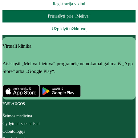
Registracija vizitui
Prisirašyti prie „Meliva“
Užpildyti užklausą
Virtuali klinika
Atsisiųsti „Meliva Lietuva“ programėlę nemokamai galima iš „App
Store“ arba „Google Play“.
PASLAUGOS
Šeimos medicina
Gydytojai specialistai
Odontologija