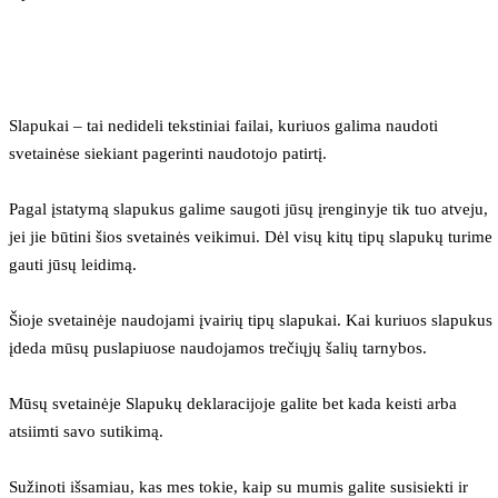
Slapukai – tai nedideli tekstiniai failai, kuriuos galima naudoti 
svetainėse siekiant pagerinti naudotojo patirtį.
Pagal įstatymą slapukus galime saugoti jūsų įrenginyje tik tuo atveju, 
jei jie būtini šios svetainės veikimui. Dėl visų kitų tipų slapukų turime 
gauti jūsų leidimą.
Šioje svetainėje naudojami įvairių tipų slapukai. Kai kuriuos slapukus 
įdeda mūsų puslapiuose naudojamos trečiųjų šalių tarnybos.
Mūsų svetainėje Slapukų deklaracijoje galite bet kada keisti arba 
atsiimti savo sutikimą.
Sužinoti išsamiau, kas mes tokie, kaip su mumis galite susisiekti ir 