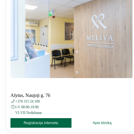
Alytus, Naujoji g. 76
+370 315 24 100
I-V 08:00-19:00
VI-VII Nedirbame
Registracija internetu
Apie kliniką