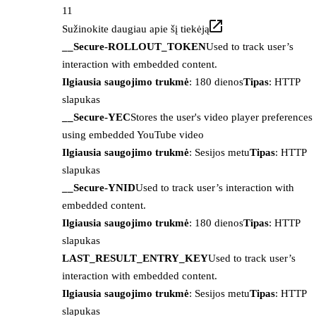
11
Sužinokite daugiau apie šį tiekėją
__Secure-ROLLOUT_TOKEN
Used to track user’s
interaction with embedded content.
Ilgiausia saugojimo trukmė
: 180 dienos
Tipas
: HTTP
slapukas
__Secure-YEC
Stores the user's video player preferences
using embedded YouTube video
Ilgiausia saugojimo trukmė
: Sesijos metu
Tipas
: HTTP
slapukas
__Secure-YNID
Used to track user’s interaction with
embedded content.
Ilgiausia saugojimo trukmė
: 180 dienos
Tipas
: HTTP
slapukas
LAST_RESULT_ENTRY_KEY
Used to track user’s
interaction with embedded content.
Ilgiausia saugojimo trukmė
: Sesijos metu
Tipas
: HTTP
slapukas