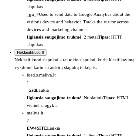
slapukas
_ga_#
Used to send data to Google Analytics about the
visitor's device and behavior. Tracks the visitor across
devices and marketing channels.
Ilgiausia saugojimo trukmė
: 2 metai
Tipas
: HTTP
slapukas
Neklasifikuoti
8
Neklasifikuoti slapukai – tai tokie slapukai, kurių klasifikavimą
vykdome kartu su atskirų slapukų teikėjais.
load.s.meliva.lt
1
_xsd
Laukia
Ilgiausia saugojimo trukmė
: Nuolatinis
Tipas
: HTML
vietinė saugykla
meliva.lt
7
EW4SITE
Laukia
Ilgiausia saugojimo trukmė
: 1 diena
Tipas
: HTTP