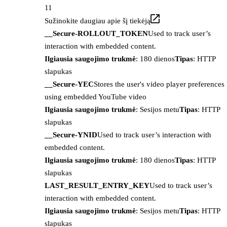
11
Sužinokite daugiau apie šį tiekėją
__Secure-ROLLOUT_TOKEN
Used to track user’s
interaction with embedded content.
Ilgiausia saugojimo trukmė
: 180 dienos
Tipas
: HTTP
slapukas
__Secure-YEC
Stores the user's video player preferences
using embedded YouTube video
Ilgiausia saugojimo trukmė
: Sesijos metu
Tipas
: HTTP
slapukas
__Secure-YNID
Used to track user’s interaction with
embedded content.
Ilgiausia saugojimo trukmė
: 180 dienos
Tipas
: HTTP
slapukas
LAST_RESULT_ENTRY_KEY
Used to track user’s
interaction with embedded content.
Ilgiausia saugojimo trukmė
: Sesijos metu
Tipas
: HTTP
slapukas