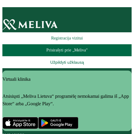
Registracija vizitui
Prisirašyti prie „Meliva“
Užpildyti užklausą
Virtuali klinika
Atsisiųsti „Meliva Lietuva“ programėlę nemokamai galima iš „App
Store“ arba „Google Play“.