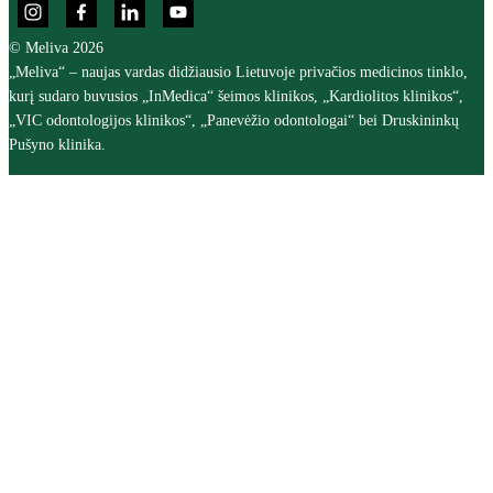
© Meliva 2026
„Meliva“ – naujas vardas didžiausio Lietuvoje privačios medicinos tinklo,
kurį sudaro buvusios „InMedica“ šeimos klinikos, „Kardiolitos klinikos“,
„VIC odontologijos klinikos“, „Panevėžio odontologai“ bei Druskininkų
Pušyno klinika.