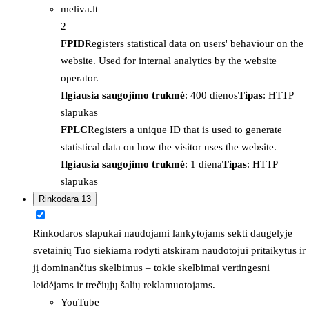
meliva.lt
2
FPID
Registers statistical data on users' behaviour on the
website. Used for internal analytics by the website
operator.
Ilgiausia saugojimo trukmė
: 400 dienos
Tipas
: HTTP
slapukas
FPLC
Registers a unique ID that is used to generate
statistical data on how the visitor uses the website.
Ilgiausia saugojimo trukmė
: 1 diena
Tipas
: HTTP
slapukas
Rinkodara
13
Rinkodaros slapukai naudojami lankytojams sekti daugelyje
svetainių Tuo siekiama rodyti atskiram naudotojui pritaikytus ir
jį dominančius skelbimus – tokie skelbimai vertingesni
leidėjams ir trečiųjų šalių reklamuotojams.
YouTube