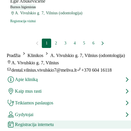
Eglė Abukevičienė
Burnos higienistas
A. Vivulskio g. 7, Vilnius (odontologija)
Registracija vizitui
1
2
3
4
5
6
Pradžia
Klinikos
A. Vivulskio g. 7, Vilnius (odontologija)
A. Vivulskio g. 7, Vilnius
dental.vilnius.vivulskio7@meliva.lt
+370 604 16118
Apie kliniką
Kaip mus rasti
Teikiamos paslaugos
Gydytojai
Registracija internetu