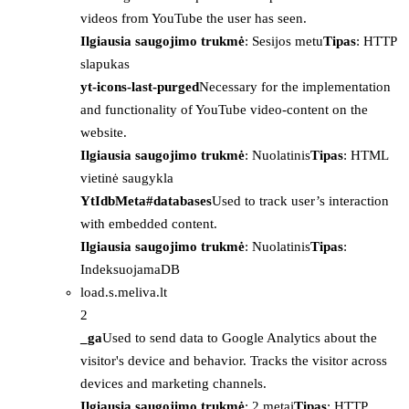
videos from YouTube the user has seen.
Ilgiausia saugojimo trukmė
: Sesijos metu
Tipas
: HTTP
slapukas
yt-icons-last-purged
Necessary for the implementation
and functionality of YouTube video-content on the
website.
Ilgiausia saugojimo trukmė
: Nuolatinis
Tipas
: HTML
vietinė saugykla
YtIdbMeta#databases
Used to track user’s interaction
with embedded content.
Ilgiausia saugojimo trukmė
: Nuolatinis
Tipas
:
IndeksuojamaDB
load.s.meliva.lt
2
_ga
Used to send data to Google Analytics about the
visitor's device and behavior. Tracks the visitor across
devices and marketing channels.
Ilgiausia saugojimo trukmė
: 2 metai
Tipas
: HTTP