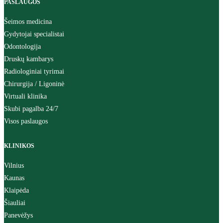
PASLAUGOS
Šeimos medicina
Gydytojai specialistai
Odontologija
Druskų kambarys
Radiologiniai tyrimai
Chirurgija / Ligoninė
Virtuali klinika
Skubi pagalba 24/7
Visos paslaugos
KLINIKOS
Vilnius
Kaunas
Klaipėda
Šiauliai
Panevėžys