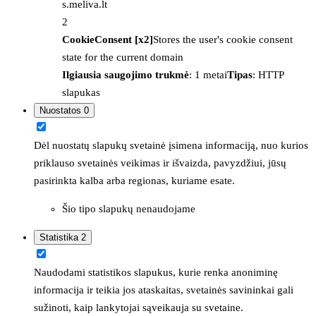
s.meliva.lt
2
CookieConsent [x2]
Stores the user's cookie consent
state for the current domain
Ilgiausia saugojimo trukmė
: 1 metai
Tipas
: HTTP
slapukas
Nuostatos
0
Dėl nuostatų slapukų svetainė įsimena informaciją, nuo kurios
priklauso svetainės veikimas ir išvaizda, pavyzdžiui, jūsų
pasirinkta kalba arba regionas, kuriame esate.
Šio tipo slapukų nenaudojame
Statistika
2
Naudodami statistikos slapukus, kurie renka anoniminę
informacija ir teikia jos ataskaitas, svetainės savininkai gali
sužinoti, kaip lankytojai sąveikauja su svetaine.