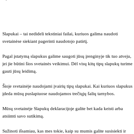
Slapukai – tai nedideli tekstiniai failai, kuriuos galima naudoti 
svetainėse siekiant pagerinti naudotojo patirtį.
Pagal įstatymą slapukus galime saugoti jūsų įrenginyje tik tuo atveju, 
jei jie būtini šios svetainės veikimui. Dėl visų kitų tipų slapukų turime 
gauti jūsų leidimą.
Šioje svetainėje naudojami įvairių tipų slapukai. Kai kuriuos slapukus 
įdeda mūsų puslapiuose naudojamos trečiųjų šalių tarnybos.
Mūsų svetainėje Slapukų deklaracijoje galite bet kada keisti arba 
atsiimti savo sutikimą.
Sužinoti išsamiau, kas mes tokie, kaip su mumis galite susisiekti ir 