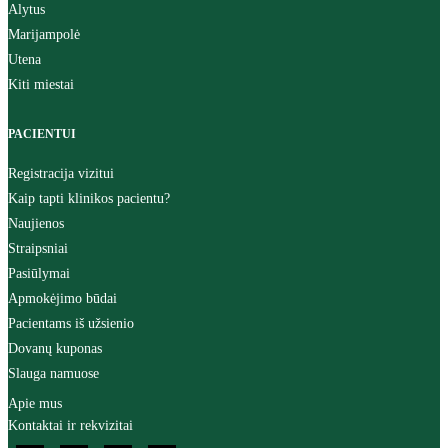
Alytus
Marijampolė
Utena
Kiti miestai
PACIENTUI
Registracija vizitui
Kaip tapti klinikos pacientu?
Naujienos
Straipsniai
Pasiūlymai
Apmokėjimo būdai
Pacientams iš užsienio
Dovanų kuponas
Slauga namuose
Apie mus
Kontaktai ir rekvizitai