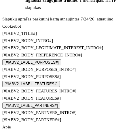
Ilgiausia saugojimo trukmė
: 1 diena
Tipas
: HTTP
slapukas
Slapukų aprašas paskutinį kartą atnaujintas 7/24/26; atnaujino
Cookiebot
[#IABV2_TITLE#]
[#IABV2_BODY_INTRO#]
[#IABV2_BODY_LEGITIMATE_INTEREST_INTRO#]
[#IABV2_BODY_PREFERENCE_INTRO#]
[#IABV2_LABEL_PURPOSES#]
[#IABV2_BODY_PURPOSES_INTRO#]
[#IABV2_BODY_PURPOSES#]
[#IABV2_LABEL_FEATURES#]
[#IABV2_BODY_FEATURES_INTRO#]
[#IABV2_BODY_FEATURES#]
[#IABV2_LABEL_PARTNERS#]
[#IABV2_BODY_PARTNERS_INTRO#]
[#IABV2_BODY_PARTNERS#]
Apie