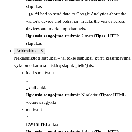
slapukas
_ga_#
Used to send data to Google Analytics about the
visitor's device and behavior. Tracks the visitor across
devices and marketing channels.
Ilgiausia saugojimo trukmė
: 2 metai
Tipas
: HTTP
slapukas
Neklasifikuoti
8
Neklasifikuoti slapukai – tai tokie slapukai, kurių klasifikavimą
vykdome kartu su atskirų slapukų teikėjais.
load.s.meliva.lt
1
_xsd
Laukia
Ilgiausia saugojimo trukmė
: Nuolatinis
Tipas
: HTML
vietinė saugykla
meliva.lt
7
EW4SITE
Laukia
Ilgiausia saugojimo trukmė
: 1 diena
Tipas
: HTTP