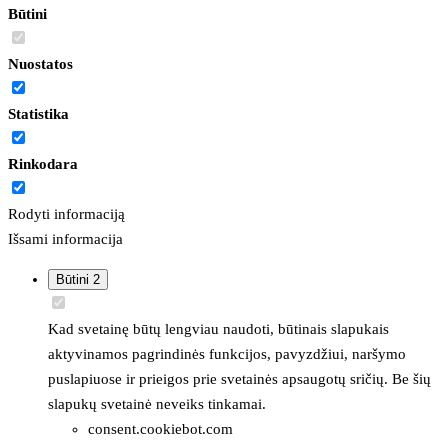
Būtini
Nuostatos
Statistika
Rinkodara
Rodyti informaciją
Išsami informacija
Būtini
2
Kad svetainę būtų lengviau naudoti, būtinais slapukais
aktyvinamos pagrindinės funkcijos, pavyzdžiui, naršymo
puslapiuose ir prieigos prie svetainės apsaugotų sričių. Be šių
slapukų svetainė neveiks tinkamai.
consent.cookiebot.com