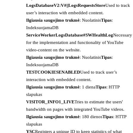
LogsDatabaseV2:V#||LogsRequestsStore
Used to track
user’s interaction with embedded content.
Ilgiausia saugojimo trukmė
: Nuolatinis
Tipas
:
IndeksuojamaDB
ServiceWorkerLogsDatabase#SWHealthLog
Necessary
for the implementation and functionality of YouTube
video-content on the website.
Ilgiausia saugojimo trukmė
: Nuolatinis
Tipas
:
IndeksuojamaDB
TESTCOOKIESENABLED
Used to track user’s
interaction with embedded content.
Ilgiausia saugojimo trukmė
: 1 diena
Tipas
: HTTP
slapukas
VISITOR_INFO1_LIVE
Tries to estimate the users'
bandwidth on pages with integrated YouTube videos.
Ilgiausia saugojimo trukmė
: 180 dienos
Tipas
: HTTP
slapukas
YSC
Registers a unique ID to keep statistics of what