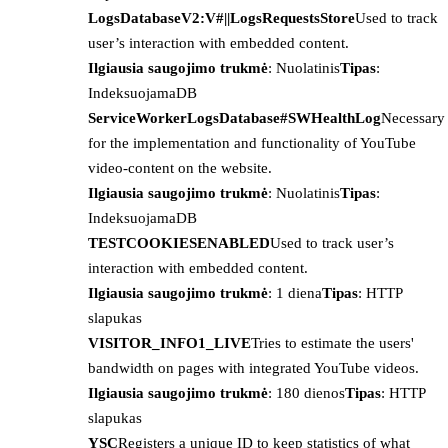
LogsDatabaseV2:V#||LogsRequestsStore
Used to track
user’s interaction with embedded content.
Ilgiausia saugojimo trukmė
: Nuolatinis
Tipas
:
IndeksuojamaDB
ServiceWorkerLogsDatabase#SWHealthLog
Necessary
for the implementation and functionality of YouTube
video-content on the website.
Ilgiausia saugojimo trukmė
: Nuolatinis
Tipas
:
IndeksuojamaDB
TESTCOOKIESENABLED
Used to track user’s
interaction with embedded content.
Ilgiausia saugojimo trukmė
: 1 diena
Tipas
: HTTP
slapukas
VISITOR_INFO1_LIVE
Tries to estimate the users'
bandwidth on pages with integrated YouTube videos.
Ilgiausia saugojimo trukmė
: 180 dienos
Tipas
: HTTP
slapukas
YSC
Registers a unique ID to keep statistics of what