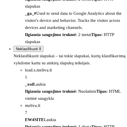
slapukas
_ga_#
Used to send data to Google Analytics about the
visitor's device and behavior. Tracks the visitor across
devices and marketing channels.
Ilgiausia saugojimo trukmė
: 2 metai
Tipas
: HTTP
slapukas
Neklasifikuoti
8
Neklasifikuoti slapukai – tai tokie slapukai, kurių klasifikavimą
vykdome kartu su atskirų slapukų teikėjais.
load.s.meliva.lt
1
_xsd
Laukia
Ilgiausia saugojimo trukmė
: Nuolatinis
Tipas
: HTML
vietinė saugykla
meliva.lt
7
EW4SITE
Laukia
Ilgiausia saugojimo trukmė
: 1 diena
Tipas
: HTTP