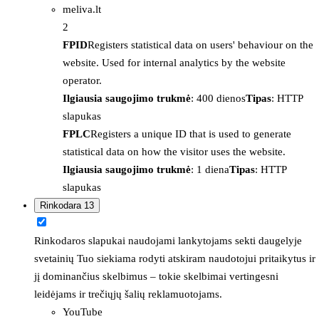
meliva.lt
2
FPID
Registers statistical data on users' behaviour on the
website. Used for internal analytics by the website
operator.
Ilgiausia saugojimo trukmė
: 400 dienos
Tipas
: HTTP
slapukas
FPLC
Registers a unique ID that is used to generate
statistical data on how the visitor uses the website.
Ilgiausia saugojimo trukmė
: 1 diena
Tipas
: HTTP
slapukas
Rinkodara
13
Rinkodaros slapukai naudojami lankytojams sekti daugelyje
svetainių Tuo siekiama rodyti atskiram naudotojui pritaikytus ir
jį dominančius skelbimus – tokie skelbimai vertingesni
leidėjams ir trečiųjų šalių reklamuotojams.
YouTube