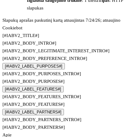
Ilgiausia saugojimo trukmė
: 1 diena
Tipas
: HTTP
slapukas
Slapukų aprašas paskutinį kartą atnaujintas 7/24/26; atnaujino
Cookiebot
[#IABV2_TITLE#]
[#IABV2_BODY_INTRO#]
[#IABV2_BODY_LEGITIMATE_INTEREST_INTRO#]
[#IABV2_BODY_PREFERENCE_INTRO#]
[#IABV2_LABEL_PURPOSES#]
[#IABV2_BODY_PURPOSES_INTRO#]
[#IABV2_BODY_PURPOSES#]
[#IABV2_LABEL_FEATURES#]
[#IABV2_BODY_FEATURES_INTRO#]
[#IABV2_BODY_FEATURES#]
[#IABV2_LABEL_PARTNERS#]
[#IABV2_BODY_PARTNERS_INTRO#]
[#IABV2_BODY_PARTNERS#]
Apie