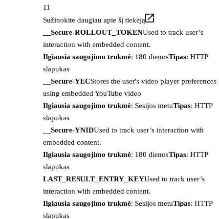
11
Sužinokite daugiau apie šį tiekėją
__Secure-ROLLOUT_TOKEN
Used to track user’s
interaction with embedded content.
Ilgiausia saugojimo trukmė
: 180 dienos
Tipas
: HTTP
slapukas
__Secure-YEC
Stores the user's video player preferences
using embedded YouTube video
Ilgiausia saugojimo trukmė
: Sesijos metu
Tipas
: HTTP
slapukas
__Secure-YNID
Used to track user’s interaction with
embedded content.
Ilgiausia saugojimo trukmė
: 180 dienos
Tipas
: HTTP
slapukas
LAST_RESULT_ENTRY_KEY
Used to track user’s
interaction with embedded content.
Ilgiausia saugojimo trukmė
: Sesijos metu
Tipas
: HTTP
slapukas