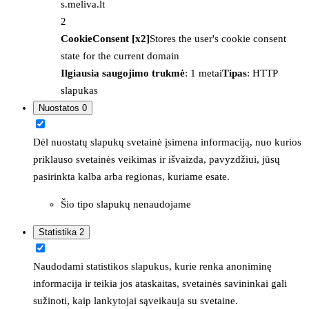
s.meliva.lt
2
CookieConsent [x2]
Stores the user's cookie consent
state for the current domain
Ilgiausia saugojimo trukmė
: 1 metai
Tipas
: HTTP
slapukas
Nuostatos
0
Dėl nuostatų slapukų svetainė įsimena informaciją, nuo kurios
priklauso svetainės veikimas ir išvaizda, pavyzdžiui, jūsų
pasirinkta kalba arba regionas, kuriame esate.
Šio tipo slapukų nenaudojame
Statistika
2
Naudodami statistikos slapukus, kurie renka anoniminę
informacija ir teikia jos ataskaitas, svetainės savininkai gali
sužinoti, kaip lankytojai sąveikauja su svetaine.