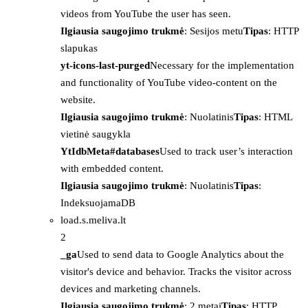
videos from YouTube the user has seen.
Ilgiausia saugojimo trukmė
: Sesijos metu
Tipas
: HTTP
slapukas
yt-icons-last-purged
Necessary for the implementation
and functionality of YouTube video-content on the
website.
Ilgiausia saugojimo trukmė
: Nuolatinis
Tipas
: HTML
vietinė saugykla
YtIdbMeta#databases
Used to track user’s interaction
with embedded content.
Ilgiausia saugojimo trukmė
: Nuolatinis
Tipas
:
IndeksuojamaDB
load.s.meliva.lt
2
_ga
Used to send data to Google Analytics about the
visitor's device and behavior. Tracks the visitor across
devices and marketing channels.
Ilgiausia saugojimo trukmė
: 2 metai
Tipas
: HTTP