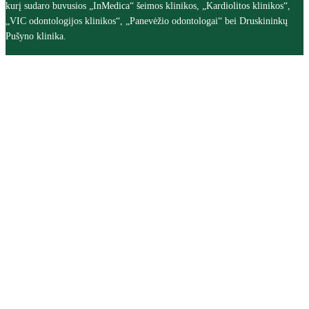
kurį sudaro buvusios „InMedica“ šeimos klinikos, „Kardiolitos klinikos“,
„VIC odontologijos klinikos“, „Panevėžio odontologai“ bei Druskininkų
Pušyno klinika.