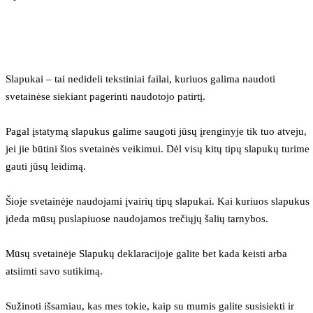
Slapukai – tai nedideli tekstiniai failai, kuriuos galima naudoti 
svetainėse siekiant pagerinti naudotojo patirtį.
Pagal įstatymą slapukus galime saugoti jūsų įrenginyje tik tuo atveju, 
jei jie būtini šios svetainės veikimui. Dėl visų kitų tipų slapukų turime 
gauti jūsų leidimą.
Šioje svetainėje naudojami įvairių tipų slapukai. Kai kuriuos slapukus 
įdeda mūsų puslapiuose naudojamos trečiųjų šalių tarnybos.
Mūsų svetainėje Slapukų deklaracijoje galite bet kada keisti arba 
atsiimti savo sutikimą.
Sužinoti išsamiau, kas mes tokie, kaip su mumis galite susisiekti ir 