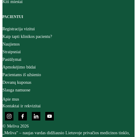
Kiti miestai
PACIENTUI
Registracija vizitui
Kaip tapti klinikos pacientu?
Naujienos
Straipsniai
Pasiūlymai
Apmokėjimo būdai
Pacientams iš užsienio
Dovanų kuponas
Slauga namuose
Apie mus
Kontaktai ir rekvizitai
© Meliva 2026
„Meliva“ – naujas vardas didžiausio Lietuvoje privačios medicinos tinklo,