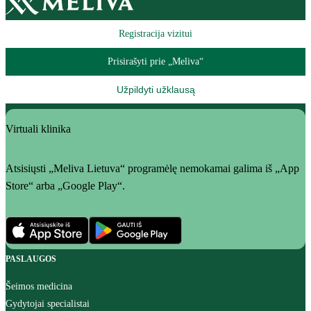
Registracija vizitui
Prisirašyti prie „Meliva“
Užpildyti užklausą
Virtuali klinika
Atsisiųsti „Meliva Lietuva“ programėlę nemokamai galima iš „App
Store“ arba „Google Play“.
PASLAUGOS
Šeimos medicina
Gydytojai specialistai