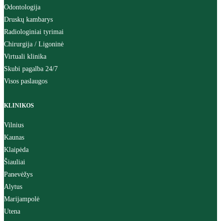
Odontologija
Druskų kambarys
Radiologiniai tyrimai
Chirurgija / Ligoninė
Virtuali klinika
Skubi pagalba 24/7
Visos paslaugos
KLINIKOS
Vilnius
Kaunas
Klaipėda
Šiauliai
Panevėžys
Alytus
Marijampolė
Utena