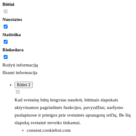
Būtini
Nuostatos
Statistika
Rinkodara
Rodyti informaciją
Išsami informacija
Būtini
2
Kad svetainę būtų lengviau naudoti, būtinais slapukais
aktyvinamos pagrindinės funkcijos, pavyzdžiui, naršymo
puslapiuose ir prieigos prie svetainės apsaugotų sričių. Be šių
slapukų svetainė neveiks tinkamai.
consent.cookiebot.com