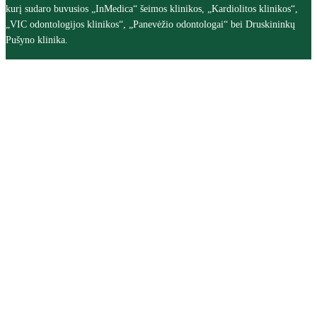
kurį sudaro buvusios „InMedica“ šeimos klinikos, „Kardiolitos klinikos“,
„VIC odontologijos klinikos“, „Panevėžio odontologai“ bei Druskininkų
Pušyno klinika.