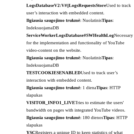
LogsDatabaseV2:V#||LogsRequestsStore
Used to track
user’s interaction with embedded content.
Ilgiausia saugojimo trukmė
: Nuolatinis
Tipas
:
IndeksuojamaDB
ServiceWorkerLogsDatabase#SWHealthLog
Necessary
for the implementation and functionality of YouTube
video-content on the website.
Ilgiausia saugojimo trukmė
: Nuolatinis
Tipas
:
IndeksuojamaDB
TESTCOOKIESENABLED
Used to track user’s
interaction with embedded content.
Ilgiausia saugojimo trukmė
: 1 diena
Tipas
: HTTP
slapukas
VISITOR_INFO1_LIVE
Tries to estimate the users'
bandwidth on pages with integrated YouTube videos.
Ilgiausia saugojimo trukmė
: 180 dienos
Tipas
: HTTP
slapukas
YSC
Registers a unique ID to keep statistics of what