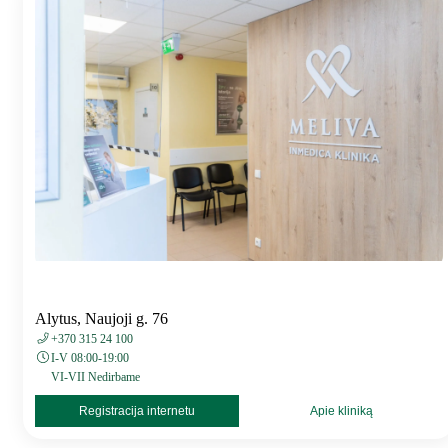
Alytus, Naujoji g. 76
+370 315 24 100
I-V 08:00-19:00
VI-VII Nedirbame
Registracija internetu
Apie kliniką