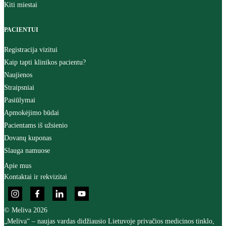
Kiti miestai
PACIENTUI
Registracija vizitui
Kaip tapti klinikos pacientu?
Naujienos
Straipsniai
Pasiūlymai
Apmokėjimo būdai
Pacientams iš užsienio
Dovanų kuponas
Slauga namuose
Apie mus
Kontaktai ir rekvizitai
© Meliva 2026
„Meliva“ – naujas vardas didžiausio Lietuvoje privačios medicinos tinklo,