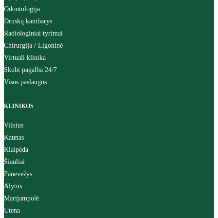
Odontologija
Druskų kambarys
Radiologiniai tyrimai
Chirurgija / Ligoninė
Virtuali klinika
Skubi pagalba 24/7
Visos paslaugos
KLINIKOS
Vilnius
Kaunas
Klaipėda
Šiauliai
Panevėžys
Alytus
Marijampolė
Utena