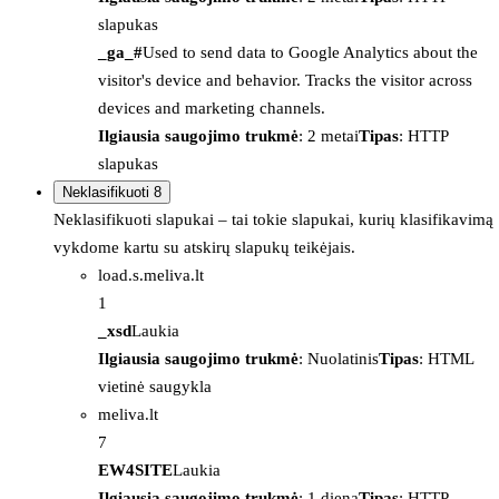
slapukas
_ga_#
Used to send data to Google Analytics about the
visitor's device and behavior. Tracks the visitor across
devices and marketing channels.
Ilgiausia saugojimo trukmė
: 2 metai
Tipas
: HTTP
slapukas
Neklasifikuoti
8
Neklasifikuoti slapukai – tai tokie slapukai, kurių klasifikavimą
vykdome kartu su atskirų slapukų teikėjais.
load.s.meliva.lt
1
_xsd
Laukia
Ilgiausia saugojimo trukmė
: Nuolatinis
Tipas
: HTML
vietinė saugykla
meliva.lt
7
EW4SITE
Laukia
Ilgiausia saugojimo trukmė
: 1 diena
Tipas
: HTTP