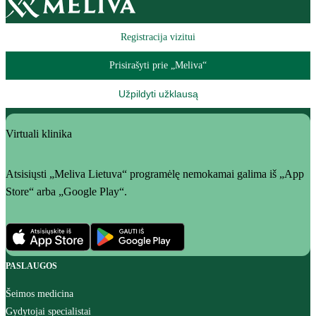
Registracija vizitui
Prisirašyti prie „Meliva“
Užpildyti užklausą
Virtuali klinika
Atsisiųsti „Meliva Lietuva“ programėlę nemokamai galima iš „App
Store“ arba „Google Play“.
PASLAUGOS
Šeimos medicina
Gydytojai specialistai