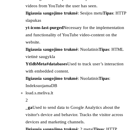
videos from YouTube the user has seen.
Ilgiausia saugojimo trukmė
: Sesijos metu
Tipas
: HTTP
slapukas
yt-icons-last-purged
Necessary for the implementation
and functionality of YouTube video-content on the
website.
Ilgiausia saugojimo trukmė
: Nuolatinis
Tipas
: HTML
vietinė saugykla
YtIdbMeta#databases
Used to track user’s interaction
with embedded content.
Ilgiausia saugojimo trukmė
: Nuolatinis
Tipas
:
IndeksuojamaDB
load.s.meliva.lt
2
_ga
Used to send data to Google Analytics about the
visitor's device and behavior. Tracks the visitor across
devices and marketing channels.
Ilgiausia saugojimo trukmė
: 2 metai
Tipas
: HTTP