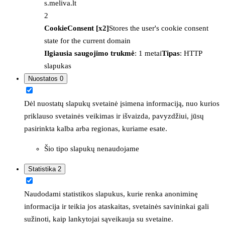
s.meliva.lt
2
CookieConsent [x2]
Stores the user's cookie consent
state for the current domain
Ilgiausia saugojimo trukmė
: 1 metai
Tipas
: HTTP
slapukas
Nuostatos
0
Dėl nuostatų slapukų svetainė įsimena informaciją, nuo kurios
priklauso svetainės veikimas ir išvaizda, pavyzdžiui, jūsų
pasirinkta kalba arba regionas, kuriame esate.
Šio tipo slapukų nenaudojame
Statistika
2
Naudodami statistikos slapukus, kurie renka anoniminę
informacija ir teikia jos ataskaitas, svetainės savininkai gali
sužinoti, kaip lankytojai sąveikauja su svetaine.