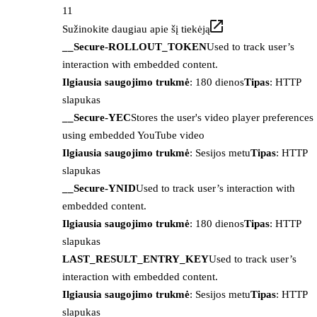
11
Sužinokite daugiau apie šį tiekėją
__Secure-ROLLOUT_TOKEN
Used to track user’s
interaction with embedded content.
Ilgiausia saugojimo trukmė
: 180 dienos
Tipas
: HTTP
slapukas
__Secure-YEC
Stores the user's video player preferences
using embedded YouTube video
Ilgiausia saugojimo trukmė
: Sesijos metu
Tipas
: HTTP
slapukas
__Secure-YNID
Used to track user’s interaction with
embedded content.
Ilgiausia saugojimo trukmė
: 180 dienos
Tipas
: HTTP
slapukas
LAST_RESULT_ENTRY_KEY
Used to track user’s
interaction with embedded content.
Ilgiausia saugojimo trukmė
: Sesijos metu
Tipas
: HTTP
slapukas