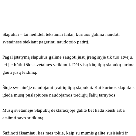
Slapukai – tai nedideli tekstiniai failai, kuriuos galima naudoti 
svetainėse siekiant pagerinti naudotojo patirtį.
Pagal įstatymą slapukus galime saugoti jūsų įrenginyje tik tuo atveju, 
jei jie būtini šios svetainės veikimui. Dėl visų kitų tipų slapukų turime 
gauti jūsų leidimą.
Šioje svetainėje naudojami įvairių tipų slapukai. Kai kuriuos slapukus 
įdeda mūsų puslapiuose naudojamos trečiųjų šalių tarnybos.
Mūsų svetainėje Slapukų deklaracijoje galite bet kada keisti arba 
atsiimti savo sutikimą.
Sužinoti išsamiau, kas mes tokie, kaip su mumis galite susisiekti ir 