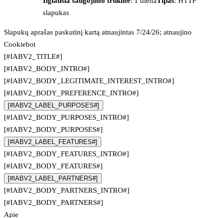
Ilgiausia saugojimo trukmė
: 1 diena
Tipas
: HTTP
slapukas
Slapukų aprašas paskutinį kartą atnaujintas 7/24/26; atnaujino
Cookiebot
[#IABV2_TITLE#]
[#IABV2_BODY_INTRO#]
[#IABV2_BODY_LEGITIMATE_INTEREST_INTRO#]
[#IABV2_BODY_PREFERENCE_INTRO#]
[#IABV2_LABEL_PURPOSES#]
[#IABV2_BODY_PURPOSES_INTRO#]
[#IABV2_BODY_PURPOSES#]
[#IABV2_LABEL_FEATURES#]
[#IABV2_BODY_FEATURES_INTRO#]
[#IABV2_BODY_FEATURES#]
[#IABV2_LABEL_PARTNERS#]
[#IABV2_BODY_PARTNERS_INTRO#]
[#IABV2_BODY_PARTNERS#]
Apie