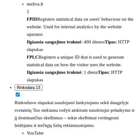
meliva.lt
2
FPID
Registers statistical data on users' behaviour on the
website. Used for internal analytics by the website
operator.
Ilgiausia saugojimo trukmė
: 400 dienos
Tipas
: HTTP
slapukas
FPLC
Registers a unique ID that is used to generate
statistical data on how the visitor uses the website.
Ilgiausia saugojimo trukmė
: 1 diena
Tipas
: HTTP
slapukas
Rinkodara
13
Rinkodaros slapukai naudojami lankytojams sekti daugelyje
svetainių Tuo siekiama rodyti atskiram naudotojui pritaikytus ir
jį dominančius skelbimus – tokie skelbimai vertingesni
leidėjams ir trečiųjų šalių reklamuotojams.
YouTube