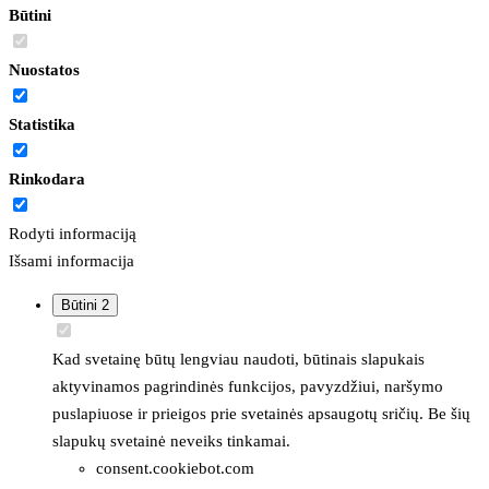
Būtini
Nuostatos
Statistika
Rinkodara
Rodyti informaciją
Išsami informacija
Būtini
2
Kad svetainę būtų lengviau naudoti, būtinais slapukais
aktyvinamos pagrindinės funkcijos, pavyzdžiui, naršymo
puslapiuose ir prieigos prie svetainės apsaugotų sričių. Be šių
slapukų svetainė neveiks tinkamai.
consent.cookiebot.com