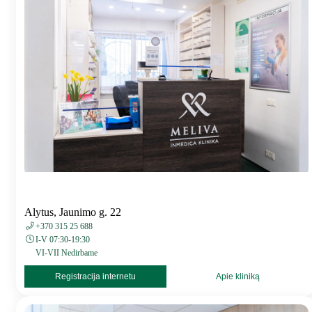
Alytus, Jaunimo g. 22
+370 315 25 688
I-V 07:30-19:30
VI-VII Nedirbame
Registracija internetu
Apie kliniką