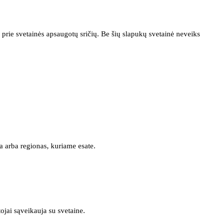
prie svetainės apsaugotų sričių. Be šių slapukų svetainė neveiks
a arba regionas, kuriame esate.
tojai sąveikauja su svetaine.