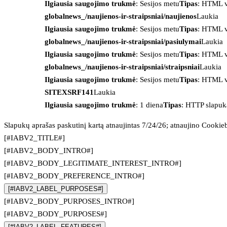
Ilgiausia saugojimo trukmė
: Sesijos metu
Tipas
: HTML v
globalnews_/naujienos-ir-straipsniai/naujienos
Laukia
Ilgiausia saugojimo trukmė
: Sesijos metu
Tipas
: HTML v
globalnews_/naujienos-ir-straipsniai/pasiulymai
Laukia
Ilgiausia saugojimo trukmė
: Sesijos metu
Tipas
: HTML v
globalnews_/naujienos-ir-straipsniai/straipsniai
Laukia
Ilgiausia saugojimo trukmė
: Sesijos metu
Tipas
: HTML v
SITEXSRF141
Laukia
Ilgiausia saugojimo trukmė
: 1 diena
Tipas
: HTTP slapuk
Slapukų aprašas paskutinį kartą atnaujintas 7/24/26; atnaujino
Cookie
[#IABV2_TITLE#]
[#IABV2_BODY_INTRO#]
[#IABV2_BODY_LEGITIMATE_INTEREST_INTRO#]
[#IABV2_BODY_PREFERENCE_INTRO#]
[#IABV2_LABEL_PURPOSES#]
[#IABV2_BODY_PURPOSES_INTRO#]
[#IABV2_BODY_PURPOSES#]
[#IABV2_LABEL_FEATURES#]