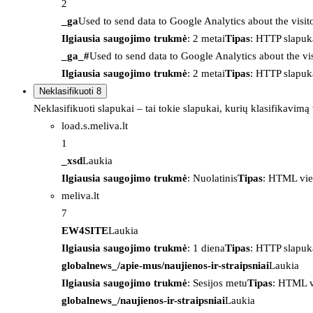
2
_ga
Used to send data to Google Analytics about the visit
Ilgiausia saugojimo trukmė
: 2 metai
Tipas
: HTTP slapuk
_ga_#
Used to send data to Google Analytics about the vis
Ilgiausia saugojimo trukmė
: 2 metai
Tipas
: HTTP slapuk
Neklasifikuoti
8
Neklasifikuoti slapukai – tai tokie slapukai, kurių klasifikavimą
load.s.meliva.lt
1
_xsd
Laukia
Ilgiausia saugojimo trukmė
: Nuolatinis
Tipas
: HTML vie
meliva.lt
7
EW4SITE
Laukia
Ilgiausia saugojimo trukmė
: 1 diena
Tipas
: HTTP slapuk
globalnews_/apie-mus/naujienos-ir-straipsniai
Laukia
Ilgiausia saugojimo trukmė
: Sesijos metu
Tipas
: HTML v
globalnews_/naujienos-ir-straipsniai
Laukia