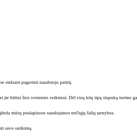
se siekiant pagerinti naudotojo patirtį.
ei jie būtini šios svetainės veikimui. Dėl visų kitų tipų slapukų turime ga
s įdeda mūsų puslapiuose naudojamos trečiųjų šalių tarnybos.
mti savo sutikimą.