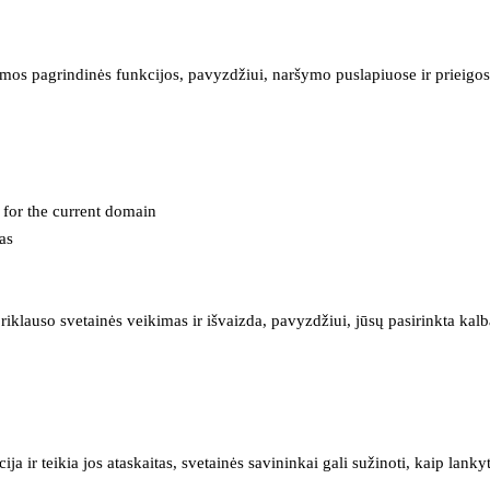
mos pagrindinės funkcijos, pavyzdžiui, naršymo puslapiuose ir prieigos 
e for the current domain
as
iklauso svetainės veikimas ir išvaizda, pavyzdžiui, jūsų pasirinkta kalb
 ir teikia jos ataskaitas, svetainės savininkai gali sužinoti, kaip lanky