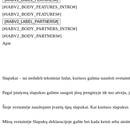
[#IABV2_BODY_FEATURES_INTRO#]
[#IABV2_BODY_FEATURES#]
[#IABV2_LABEL_PARTNERS#]
[#IABV2_BODY_PARTNERS_INTRO#]
[#IABV2_BODY_PARTNERS#]
Apie
Slapukai – tai nedideli tekstiniai failai, kuriuos galima naudoti svetainė
Pagal įstatymą slapukus galime saugoti jūsų įrenginyje tik tuo atveju, j
Šioje svetainėje naudojami įvairių tipų slapukai. Kai kuriuos slapuku
Mūsų svetainėje Slapukų deklaracijoje galite bet kada keisti arba atsii