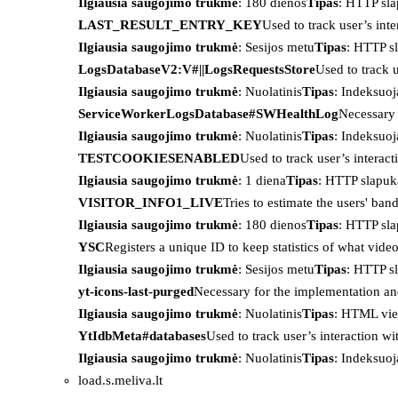
Ilgiausia saugojimo trukmė
: 180 dienos
Tipas
: HTTP sl
LAST_RESULT_ENTRY_KEY
Used to track user’s int
Ilgiausia saugojimo trukmė
: Sesijos metu
Tipas
: HTTP s
LogsDatabaseV2:V#||LogsRequestsStore
Used to track 
Ilgiausia saugojimo trukmė
: Nuolatinis
Tipas
: Indeksu
ServiceWorkerLogsDatabase#SWHealthLog
Necessary 
Ilgiausia saugojimo trukmė
: Nuolatinis
Tipas
: Indeksu
TESTCOOKIESENABLED
Used to track user’s interac
Ilgiausia saugojimo trukmė
: 1 diena
Tipas
: HTTP slapuk
VISITOR_INFO1_LIVE
Tries to estimate the users' ba
Ilgiausia saugojimo trukmė
: 180 dienos
Tipas
: HTTP sl
YSC
Registers a unique ID to keep statistics of what vid
Ilgiausia saugojimo trukmė
: Sesijos metu
Tipas
: HTTP s
yt-icons-last-purged
Necessary for the implementation an
Ilgiausia saugojimo trukmė
: Nuolatinis
Tipas
: HTML vie
YtIdbMeta#databases
Used to track user’s interaction w
Ilgiausia saugojimo trukmė
: Nuolatinis
Tipas
: Indeksu
load.s.meliva.lt