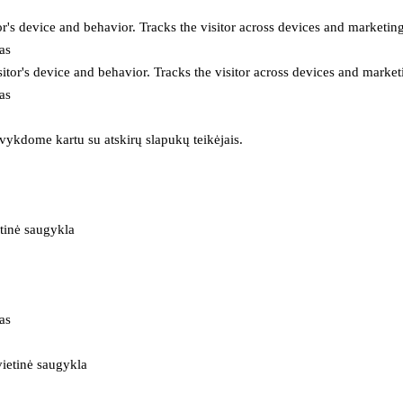
or's device and behavior. Tracks the visitor across devices and marketin
as
itor's device and behavior. Tracks the visitor across devices and market
as
 vykdome kartu su atskirų slapukų teikėjais.
tinė saugykla
as
ietinė saugykla