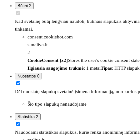
Būtini
2
Kad svetainę būtų lengviau naudoti, būtinais slapukais aktyvina
tinkamai.
consent.cookiebot.com
s.meliva.lt
2
CookieConsent [x2]
Stores the user's cookie consent stat
Ilgiausia saugojimo trukmė
: 1 metai
Tipas
: HTTP slapuk
Nuostatos
0
Dėl nuostatų slapukų svetainė įsimena informaciją, nuo kurios pr
Šio tipo slapukų nenaudojame
Statistika
2
Naudodami statistikos slapukus, kurie renka anoniminę informacija
meliva.lt