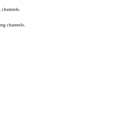
g channels.
ing channels.