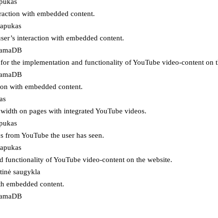
apukas
eraction with embedded content.
lapukas
user’s interaction with embedded content.
ojamaDB
for the implementation and functionality of YouTube video-content on t
ojamaDB
tion with embedded content.
as
ndwidth on pages with integrated YouTube videos.
apukas
eos from YouTube the user has seen.
lapukas
d functionality of YouTube video-content on the website.
tinė saugykla
ith embedded content.
ojamaDB