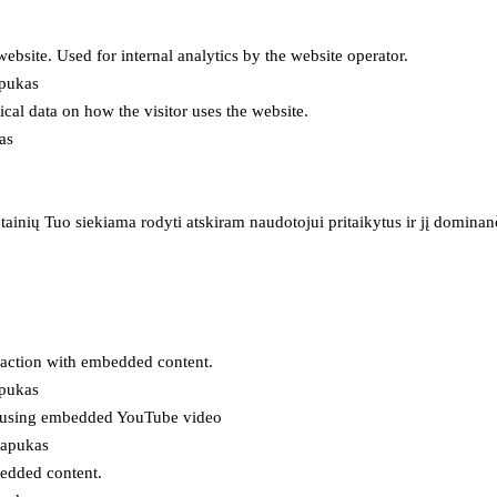
 website. Used for internal analytics by the website operator.
apukas
tical data on how the visitor uses the website.
as
inių Tuo siekiama rodyti atskiram naudotojui pritaikytus ir jį dominanči
eraction with embedded content.
apukas
es using embedded YouTube video
lapukas
bedded content.