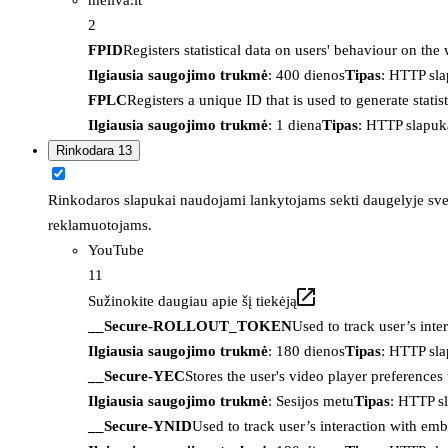
2
FPID
Registers statistical data on users' behaviour on the
Ilgiausia saugojimo trukmė
: 400 dienos
Tipas
: HTTP sl
FPLC
Registers a unique ID that is used to generate statis
Ilgiausia saugojimo trukmė
: 1 diena
Tipas
: HTTP slapuk
Rinkodara
13
Rinkodaros slapukai naudojami lankytojams sekti daugelyje sveta
reklamuotojams.
YouTube
11
Sužinokite daugiau apie šį tiekėją
__Secure-ROLLOUT_TOKEN
Used to track user’s int
Ilgiausia saugojimo trukmė
: 180 dienos
Tipas
: HTTP sl
__Secure-YEC
Stores the user's video player preferenc
Ilgiausia saugojimo trukmė
: Sesijos metu
Tipas
: HTTP s
__Secure-YNID
Used to track user’s interaction with em