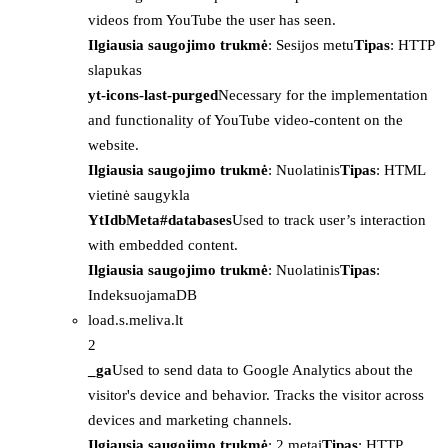
videos from YouTube the user has seen.
Ilgiausia saugojimo trukmė
: Sesijos metu
Tipas
: HTTP
slapukas
yt-icons-last-purged
Necessary for the implementation
and functionality of YouTube video-content on the
website.
Ilgiausia saugojimo trukmė
: Nuolatinis
Tipas
: HTML
vietinė saugykla
YtIdbMeta#databases
Used to track user’s interaction
with embedded content.
Ilgiausia saugojimo trukmė
: Nuolatinis
Tipas
:
IndeksuojamaDB
load.s.meliva.lt
2
_ga
Used to send data to Google Analytics about the
visitor's device and behavior. Tracks the visitor across
devices and marketing channels.
Ilgiausia saugojimo trukmė
: 2 metai
Tipas
: HTTP