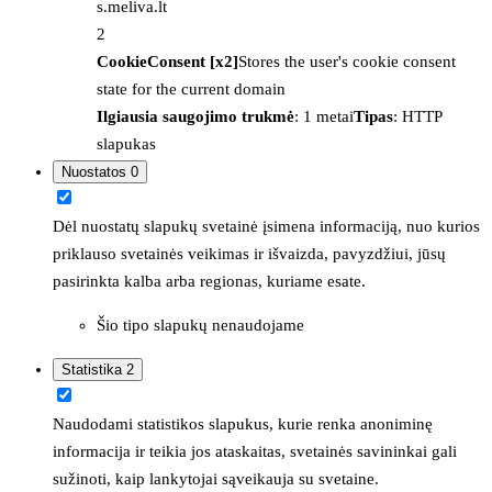
s.meliva.lt
2
CookieConsent [x2]
Stores the user's cookie consent
state for the current domain
Ilgiausia saugojimo trukmė
: 1 metai
Tipas
: HTTP
slapukas
Nuostatos
0
Dėl nuostatų slapukų svetainė įsimena informaciją, nuo kurios
priklauso svetainės veikimas ir išvaizda, pavyzdžiui, jūsų
pasirinkta kalba arba regionas, kuriame esate.
Šio tipo slapukų nenaudojame
Statistika
2
Naudodami statistikos slapukus, kurie renka anoniminę
informacija ir teikia jos ataskaitas, svetainės savininkai gali
sužinoti, kaip lankytojai sąveikauja su svetaine.