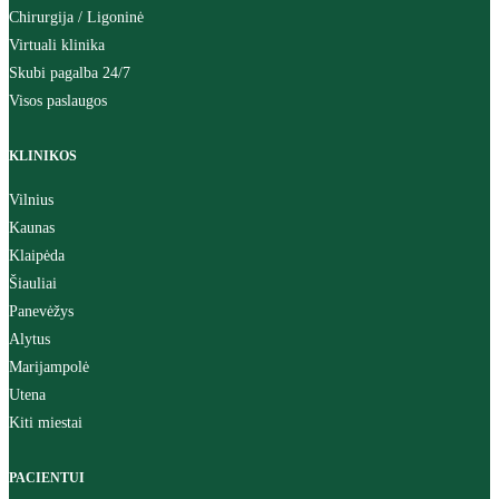
Chirurgija / Ligoninė
Virtuali klinika
Skubi pagalba 24/7
Visos paslaugos
KLINIKOS
Vilnius
Kaunas
Klaipėda
Šiauliai
Panevėžys
Alytus
Marijampolė
Utena
Kiti miestai
PACIENTUI