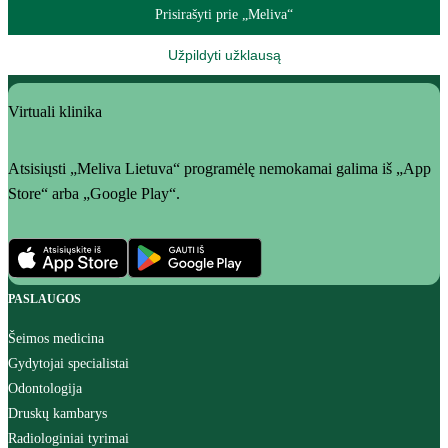
Prisirašyti prie „Meliva“
Užpildyti užklausą
Virtuali klinika
Atsisiųsti „Meliva Lietuva“ programėlę nemokamai galima iš „App
Store“ arba „Google Play“.
PASLAUGOS
Šeimos medicina
Gydytojai specialistai
Odontologija
Druskų kambarys
Radiologiniai tyrimai