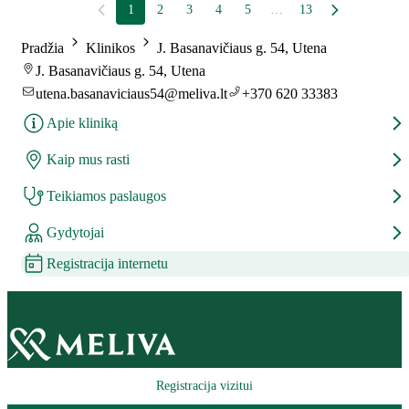
1
2
3
4
5
…
13
Pradžia
Klinikos
J. Basanavičiaus g. 54, Utena
J. Basanavičiaus g. 54, Utena
utena.basanaviciaus54@meliva.lt
+370 620 33383
Apie kliniką
Kaip mus rasti
Teikiamos paslaugos
Gydytojai
Registracija internetu
Registracija vizitui