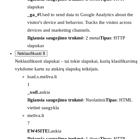
slapukas
_ga_#
Used to send data to Google Analytics about the
visitor's device and behavior. Tracks the visitor across
devices and marketing channels.
Ilgiausia saugojimo trukmė
: 2 metai
Tipas
: HTTP
slapukas
Neklasifikuoti
8
Neklasifikuoti slapukai – tai tokie slapukai, kurių klasifikavimą
vykdome kartu su atskirų slapukų teikėjais.
load.s.meliva.lt
1
_xsd
Laukia
Ilgiausia saugojimo trukmė
: Nuolatinis
Tipas
: HTML
vietinė saugykla
meliva.lt
7
EW4SITE
Laukia
Ilgiausia saugojimo trukmė
: 1 diena
Tipas
: HTTP