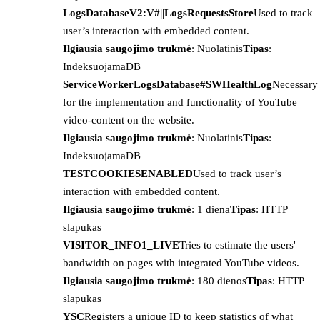
LogsDatabaseV2:V#||LogsRequestsStore
Used to track
user’s interaction with embedded content.
Ilgiausia saugojimo trukmė
: Nuolatinis
Tipas
:
IndeksuojamaDB
ServiceWorkerLogsDatabase#SWHealthLog
Necessary
for the implementation and functionality of YouTube
video-content on the website.
Ilgiausia saugojimo trukmė
: Nuolatinis
Tipas
:
IndeksuojamaDB
TESTCOOKIESENABLED
Used to track user’s
interaction with embedded content.
Ilgiausia saugojimo trukmė
: 1 diena
Tipas
: HTTP
slapukas
VISITOR_INFO1_LIVE
Tries to estimate the users'
bandwidth on pages with integrated YouTube videos.
Ilgiausia saugojimo trukmė
: 180 dienos
Tipas
: HTTP
slapukas
YSC
Registers a unique ID to keep statistics of what