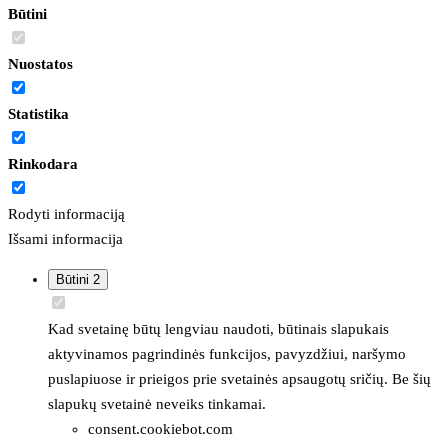
Būtini
Nuostatos
Statistika
Rinkodara
Rodyti informaciją
Išsami informacija
Būtini
2
Kad svetainę būtų lengviau naudoti, būtinais slapukais
aktyvinamos pagrindinės funkcijos, pavyzdžiui, naršymo
puslapiuose ir prieigos prie svetainės apsaugotų sričių. Be šių
slapukų svetainė neveiks tinkamai.
consent.cookiebot.com