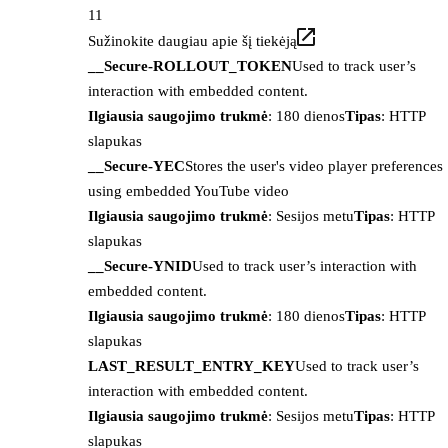
11
Sužinokite daugiau apie šį tiekėją
__Secure-ROLLOUT_TOKEN
Used to track user’s
interaction with embedded content.
Ilgiausia saugojimo trukmė
: 180 dienos
Tipas
: HTTP
slapukas
__Secure-YEC
Stores the user's video player preferences
using embedded YouTube video
Ilgiausia saugojimo trukmė
: Sesijos metu
Tipas
: HTTP
slapukas
__Secure-YNID
Used to track user’s interaction with
embedded content.
Ilgiausia saugojimo trukmė
: 180 dienos
Tipas
: HTTP
slapukas
LAST_RESULT_ENTRY_KEY
Used to track user’s
interaction with embedded content.
Ilgiausia saugojimo trukmė
: Sesijos metu
Tipas
: HTTP
slapukas