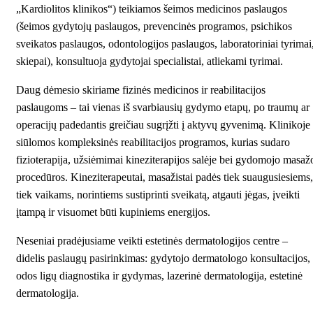
„Kardiolitos klinikos“) teikiamos šeimos medicinos paslaugos
(šeimos gydytojų paslaugos, prevencinės programos, psichikos
sveikatos paslaugos, odontologijos paslaugos, laboratoriniai tyrimai
skiepai), konsultuoja gydytojai specialistai, atliekami tyrimai.
Daug dėmesio skiriame fizinės medicinos ir reabilitacijos
paslaugoms – tai vienas iš svarbiausių gydymo etapų, po traumų ar
operacijų padedantis greičiau sugrįžti į aktyvų gyvenimą. Klinikoje
siūlomos kompleksinės reabilitacijos programos, kurias sudaro
fizioterapija, užsiėmimai kineziterapijos salėje bei gydomojo masaž
procedūros. Kineziterapeutai, masažistai padės tiek suaugusiesiems,
tiek vaikams, norintiems sustiprinti sveikatą, atgauti jėgas, įveikti
įtampą ir visuomet būti kupiniems energijos.
Neseniai pradėjusiame veikti estetinės dermatologijos centre –
didelis paslaugų pasirinkimas: gydytojo dermatologo konsultacijos,
odos ligų diagnostika ir gydymas, lazerinė dermatologija, estetinė
dermatologija.