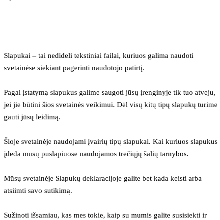
Slapukai – tai nedideli tekstiniai failai, kuriuos galima naudoti 
svetainėse siekiant pagerinti naudotojo patirtį.
Pagal įstatymą slapukus galime saugoti jūsų įrenginyje tik tuo atveju, 
jei jie būtini šios svetainės veikimui. Dėl visų kitų tipų slapukų turime 
gauti jūsų leidimą.
Šioje svetainėje naudojami įvairių tipų slapukai. Kai kuriuos slapukus 
įdeda mūsų puslapiuose naudojamos trečiųjų šalių tarnybos.
Mūsų svetainėje Slapukų deklaracijoje galite bet kada keisti arba 
atsiimti savo sutikimą.
Sužinoti išsamiau, kas mes tokie, kaip su mumis galite susisiekti ir 