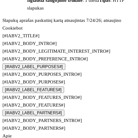
Ilgiausia saugojimo trukmė
: 1 diena
Tipas
: HTTP
slapukas
Slapukų aprašas paskutinį kartą atnaujintas 7/24/26; atnaujino
Cookiebot
[#IABV2_TITLE#]
[#IABV2_BODY_INTRO#]
[#IABV2_BODY_LEGITIMATE_INTEREST_INTRO#]
[#IABV2_BODY_PREFERENCE_INTRO#]
[#IABV2_LABEL_PURPOSES#]
[#IABV2_BODY_PURPOSES_INTRO#]
[#IABV2_BODY_PURPOSES#]
[#IABV2_LABEL_FEATURES#]
[#IABV2_BODY_FEATURES_INTRO#]
[#IABV2_BODY_FEATURES#]
[#IABV2_LABEL_PARTNERS#]
[#IABV2_BODY_PARTNERS_INTRO#]
[#IABV2_BODY_PARTNERS#]
Apie