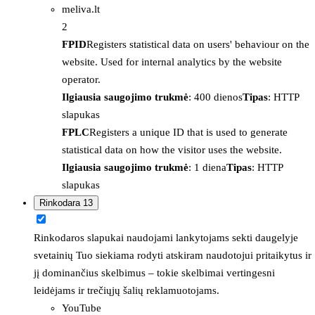
meliva.lt
2
FPID
Registers statistical data on users' behaviour on the
website. Used for internal analytics by the website
operator.
Ilgiausia saugojimo trukmė
: 400 dienos
Tipas
: HTTP
slapukas
FPLC
Registers a unique ID that is used to generate
statistical data on how the visitor uses the website.
Ilgiausia saugojimo trukmė
: 1 diena
Tipas
: HTTP
slapukas
Rinkodara
13
Rinkodaros slapukai naudojami lankytojams sekti daugelyje
svetainių Tuo siekiama rodyti atskiram naudotojui pritaikytus ir
jį dominančius skelbimus – tokie skelbimai vertingesni
leidėjams ir trečiųjų šalių reklamuotojams.
YouTube