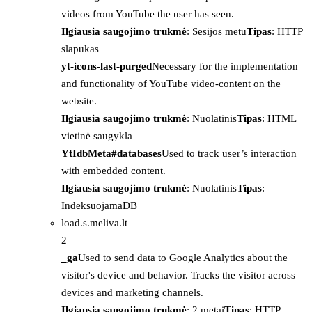
videos from YouTube the user has seen.
Ilgiausia saugojimo trukmė
: Sesijos metu
Tipas
: HTTP
slapukas
yt-icons-last-purged
Necessary for the implementation
and functionality of YouTube video-content on the
website.
Ilgiausia saugojimo trukmė
: Nuolatinis
Tipas
: HTML
vietinė saugykla
YtIdbMeta#databases
Used to track user’s interaction
with embedded content.
Ilgiausia saugojimo trukmė
: Nuolatinis
Tipas
:
IndeksuojamaDB
load.s.meliva.lt
2
_ga
Used to send data to Google Analytics about the
visitor's device and behavior. Tracks the visitor across
devices and marketing channels.
Ilgiausia saugojimo trukmė
: 2 metai
Tipas
: HTTP