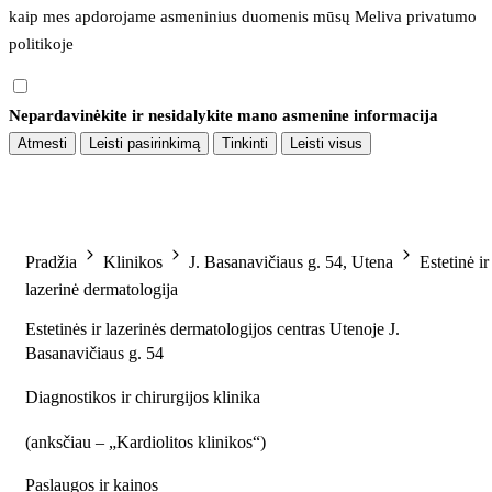
kaip mes apdorojame asmeninius duomenis mūsų 
Meliva privatumo 
politikoje
Nepardavinėkite ir nesidalykite mano asmenine informacija
Atmesti
Leisti pasirinkimą
Tinkinti
Leisti visus
Pradžia
Klinikos
J. Basanavičiaus g. 54, Utena
Estetinė ir
lazerinė dermatologija
Estetinės ir lazerinės dermatologijos centras Utenoje J.
Basanavičiaus g. 54
Diagnostikos ir chirurgijos klinika
(
anksčiau – „Kardiolitos klinikos“
)
Paslaugos ir kainos