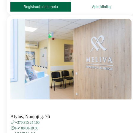
Registracija internetu
Apie kliniką
Alytus, Naujoji g. 76
+370 315 24 100
I-V 08:00-19:00