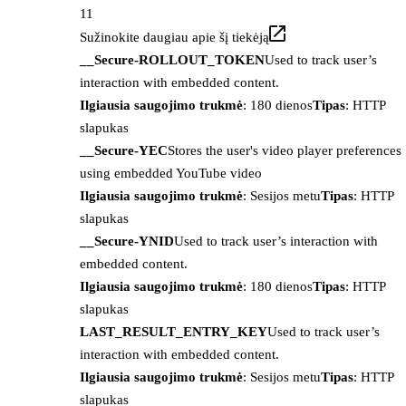
11
Sužinokite daugiau apie šį tiekėją
__Secure-ROLLOUT_TOKEN
Used to track user’s
interaction with embedded content.
Ilgiausia saugojimo trukmė
: 180 dienos
Tipas
: HTTP
slapukas
__Secure-YEC
Stores the user's video player preferences
using embedded YouTube video
Ilgiausia saugojimo trukmė
: Sesijos metu
Tipas
: HTTP
slapukas
__Secure-YNID
Used to track user’s interaction with
embedded content.
Ilgiausia saugojimo trukmė
: 180 dienos
Tipas
: HTTP
slapukas
LAST_RESULT_ENTRY_KEY
Used to track user’s
interaction with embedded content.
Ilgiausia saugojimo trukmė
: Sesijos metu
Tipas
: HTTP
slapukas