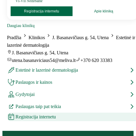
VI-VII Nedirbame
Registracija internetu
Apie kliniką
Daugiau klinikų
Pradžia
Klinikos
J. Basanavičiaus g. 54, Utena
Estetinė ir
lazerinė dermatologija
J. Basanavičiaus g. 54, Utena
utena.basanaviciaus54@meliva.lt
+370 620 33383
Estetinė ir lazerinė dermatologija
Paslaugos ir kainos
Gydytojai
Paslaugas taip pat teikia
Registracija internetu