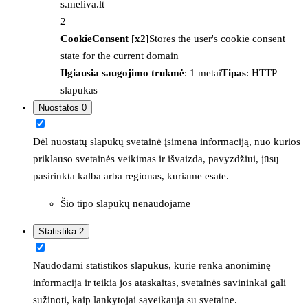
s.meliva.lt
2
CookieConsent [x2]
Stores the user's cookie consent
state for the current domain
Ilgiausia saugojimo trukmė
: 1 metai
Tipas
: HTTP
slapukas
Nuostatos
0
Dėl nuostatų slapukų svetainė įsimena informaciją, nuo kurios
priklauso svetainės veikimas ir išvaizda, pavyzdžiui, jūsų
pasirinkta kalba arba regionas, kuriame esate.
Šio tipo slapukų nenaudojame
Statistika
2
Naudodami statistikos slapukus, kurie renka anoniminę
informacija ir teikia jos ataskaitas, svetainės savininkai gali
sužinoti, kaip lankytojai sąveikauja su svetaine.