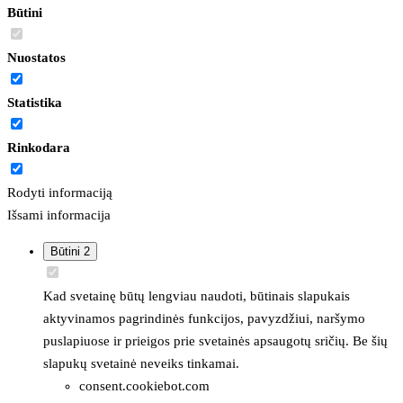
Būtini
Nuostatos
Statistika
Rinkodara
Rodyti informaciją
Išsami informacija
Būtini
2
Kad svetainę būtų lengviau naudoti, būtinais slapukais
aktyvinamos pagrindinės funkcijos, pavyzdžiui, naršymo
puslapiuose ir prieigos prie svetainės apsaugotų sričių. Be šių
slapukų svetainė neveiks tinkamai.
consent.cookiebot.com