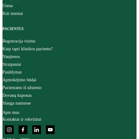
Utena
Kiti miestai
PACIENTUI
Registracija vizitui
Kaip tapti klinikos pacientu?
Naujienos
Straipsniai
Pasiūlymai
Apmokėjimo būdai
Pacientams iš užsienio
Dovanų kuponas
Slauga namuose
Apie mus
Kontaktai ir rekvizitai