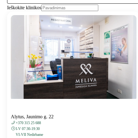
Ieškokite klinikos
Alytus, Jaunimo g. 22
+370 315 25 688
I-V 07:30-19:30
VI-VII Nedirbame