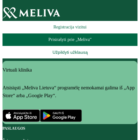
Registracija vizitui
Prisirašyti prie „Meliva“
Užpildyti užklausą
Virtuali klinika
Atsisiųsti „Meliva Lietuva“ programėlę nemokamai galima iš „App
Store“ arba „Google Play“.
PASLAUGOS