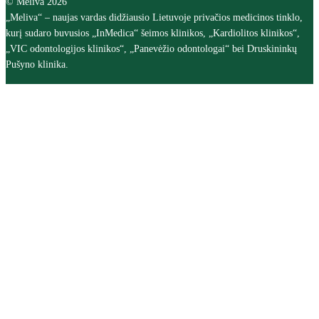
© Meliva 2026
„Meliva“ – naujas vardas didžiausio Lietuvoje privačios medicinos tinklo,
kurį sudaro buvusios „InMedica“ šeimos klinikos, „Kardiolitos klinikos“,
„VIC odontologijos klinikos“, „Panevėžio odontologai“ bei Druskininkų
Pušyno klinika.