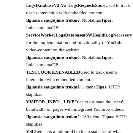
LogsDatabaseV2:V#||LogsRequestsStore
Used to track
user’s interaction with embedded content.
Ilgiausia saugojimo trukmė
: Nuolatinis
Tipas
:
IndeksuojamaDB
ServiceWorkerLogsDatabase#SWHealthLog
Necessary
for the implementation and functionality of YouTube
video-content on the website.
Ilgiausia saugojimo trukmė
: Nuolatinis
Tipas
:
IndeksuojamaDB
TESTCOOKIESENABLED
Used to track user’s
interaction with embedded content.
Ilgiausia saugojimo trukmė
: 1 diena
Tipas
: HTTP
slapukas
VISITOR_INFO1_LIVE
Tries to estimate the users'
bandwidth on pages with integrated YouTube videos.
Ilgiausia saugojimo trukmė
: 180 dienos
Tipas
: HTTP
slapukas
YSC
Registers a unique ID to keep statistics of what