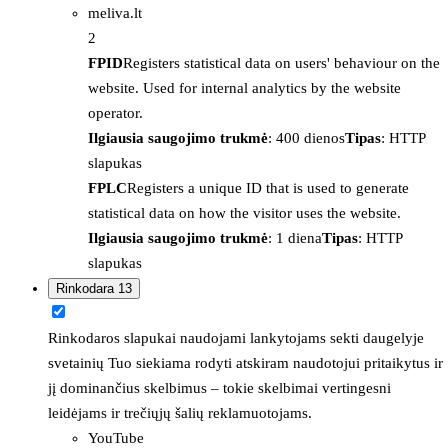
meliva.lt
2
FPID
Registers statistical data on users' behaviour on the
website. Used for internal analytics by the website
operator.
Ilgiausia saugojimo trukmė
: 400 dienos
Tipas
: HTTP
slapukas
FPLC
Registers a unique ID that is used to generate
statistical data on how the visitor uses the website.
Ilgiausia saugojimo trukmė
: 1 diena
Tipas
: HTTP
slapukas
Rinkodara
13
Rinkodaros slapukai naudojami lankytojams sekti daugelyje
svetainių Tuo siekiama rodyti atskiram naudotojui pritaikytus ir
jį dominančius skelbimus – tokie skelbimai vertingesni
leidėjams ir trečiųjų šalių reklamuotojams.
YouTube