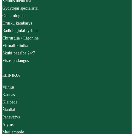
Šeimos medicina
Gydytojai specialistai
Odontologija
Druskų kambarys
Radiologiniai tyrimai
Chirurgija / Ligoninė
Virtuali klinika
Skubi pagalba 24/7
Visos paslaugos
KLINIKOS
Vilnius
Kaunas
Klaipėda
Šiauliai
Panevėžys
Alytus
Marijampolė