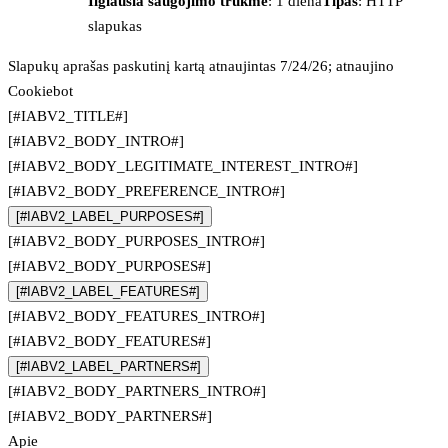
Ilgiausia saugojimo trukmė
: 1 diena
Tipas
: HTTP
slapukas
Slapukų aprašas paskutinį kartą atnaujintas 7/24/26; atnaujino
Cookiebot
[#IABV2_TITLE#]
[#IABV2_BODY_INTRO#]
[#IABV2_BODY_LEGITIMATE_INTEREST_INTRO#]
[#IABV2_BODY_PREFERENCE_INTRO#]
[#IABV2_LABEL_PURPOSES#]
[#IABV2_BODY_PURPOSES_INTRO#]
[#IABV2_BODY_PURPOSES#]
[#IABV2_LABEL_FEATURES#]
[#IABV2_BODY_FEATURES_INTRO#]
[#IABV2_BODY_FEATURES#]
[#IABV2_LABEL_PARTNERS#]
[#IABV2_BODY_PARTNERS_INTRO#]
[#IABV2_BODY_PARTNERS#]
Apie