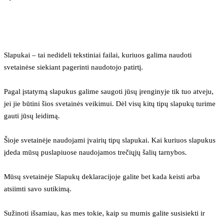
Slapukai – tai nedideli tekstiniai failai, kuriuos galima naudoti 
svetainėse siekiant pagerinti naudotojo patirtį.
Pagal įstatymą slapukus galime saugoti jūsų įrenginyje tik tuo atveju, 
jei jie būtini šios svetainės veikimui. Dėl visų kitų tipų slapukų turime 
gauti jūsų leidimą.
Šioje svetainėje naudojami įvairių tipų slapukai. Kai kuriuos slapukus 
įdeda mūsų puslapiuose naudojamos trečiųjų šalių tarnybos.
Mūsų svetainėje Slapukų deklaracijoje galite bet kada keisti arba 
atsiimti savo sutikimą.
Sužinoti išsamiau, kas mes tokie, kaip su mumis galite susisiekti ir 