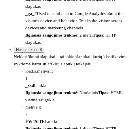
slapukas
_ga_#
Used to send data to Google Analytics about the
visitor's device and behavior. Tracks the visitor across
devices and marketing channels.
Ilgiausia saugojimo trukmė
: 2 metai
Tipas
: HTTP
slapukas
Neklasifikuoti
8
Neklasifikuoti slapukai – tai tokie slapukai, kurių klasifikavimą
vykdome kartu su atskirų slapukų teikėjais.
load.s.meliva.lt
1
_xsd
Laukia
Ilgiausia saugojimo trukmė
: Nuolatinis
Tipas
: HTML
vietinė saugykla
meliva.lt
7
EW4SITE
Laukia
Ilgiausia saugojimo trukmė
: 1 diena
Tipas
: HTTP