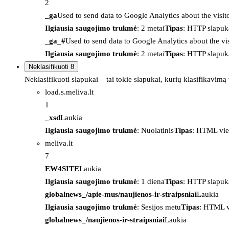
2
_ga
Used to send data to Google Analytics about the visit
Ilgiausia saugojimo trukmė
: 2 metai
Tipas
: HTTP slapuk
_ga_#
Used to send data to Google Analytics about the vis
Ilgiausia saugojimo trukmė
: 2 metai
Tipas
: HTTP slapuk
Neklasifikuoti
8
Neklasifikuoti slapukai – tai tokie slapukai, kurių klasifikavimą
load.s.meliva.lt
1
_xsd
Laukia
Ilgiausia saugojimo trukmė
: Nuolatinis
Tipas
: HTML vie
meliva.lt
7
EW4SITE
Laukia
Ilgiausia saugojimo trukmė
: 1 diena
Tipas
: HTTP slapuk
globalnews_/apie-mus/naujienos-ir-straipsniai
Laukia
Ilgiausia saugojimo trukmė
: Sesijos metu
Tipas
: HTML v
globalnews_/naujienos-ir-straipsniai
Laukia