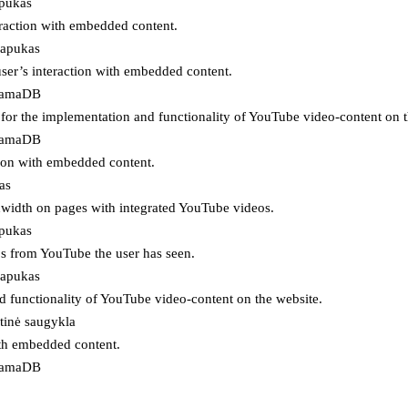
apukas
eraction with embedded content.
lapukas
user’s interaction with embedded content.
ojamaDB
for the implementation and functionality of YouTube video-content on t
ojamaDB
tion with embedded content.
as
ndwidth on pages with integrated YouTube videos.
apukas
eos from YouTube the user has seen.
lapukas
d functionality of YouTube video-content on the website.
tinė saugykla
ith embedded content.
ojamaDB