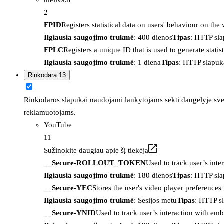
2
FPID
Registers statistical data on users' behaviour on the
Ilgiausia saugojimo trukmė
: 400 dienos
Tipas
: HTTP sl
FPLC
Registers a unique ID that is used to generate statis
Ilgiausia saugojimo trukmė
: 1 diena
Tipas
: HTTP slapuk
Rinkodara
13
Rinkodaros slapukai naudojami lankytojams sekti daugelyje sveta
reklamuotojams.
YouTube
11
Sužinokite daugiau apie šį tiekėją
__Secure-ROLLOUT_TOKEN
Used to track user’s int
Ilgiausia saugojimo trukmė
: 180 dienos
Tipas
: HTTP sl
__Secure-YEC
Stores the user's video player preferenc
Ilgiausia saugojimo trukmė
: Sesijos metu
Tipas
: HTTP s
__Secure-YNID
Used to track user’s interaction with em