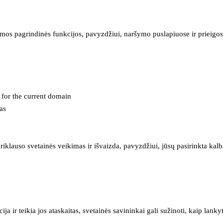
mos pagrindinės funkcijos, pavyzdžiui, naršymo puslapiuose ir prieigos 
e for the current domain
as
iklauso svetainės veikimas ir išvaizda, pavyzdžiui, jūsų pasirinkta kalb
 ir teikia jos ataskaitas, svetainės savininkai gali sužinoti, kaip lanky