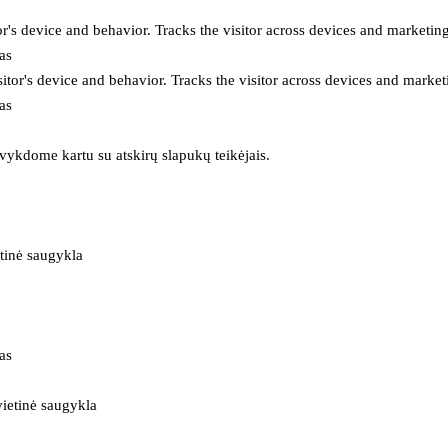
or's device and behavior. Tracks the visitor across devices and marketin
as
itor's device and behavior. Tracks the visitor across devices and market
as
 vykdome kartu su atskirų slapukų teikėjais.
tinė saugykla
as
ietinė saugykla