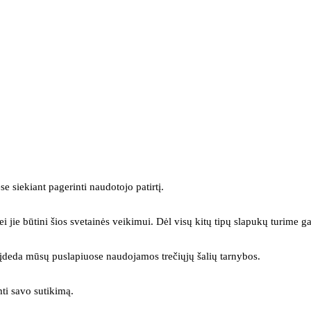
se siekiant pagerinti naudotojo patirtį.
ei jie būtini šios svetainės veikimui. Dėl visų kitų tipų slapukų turime ga
s įdeda mūsų puslapiuose naudojamos trečiųjų šalių tarnybos.
mti savo sutikimą.