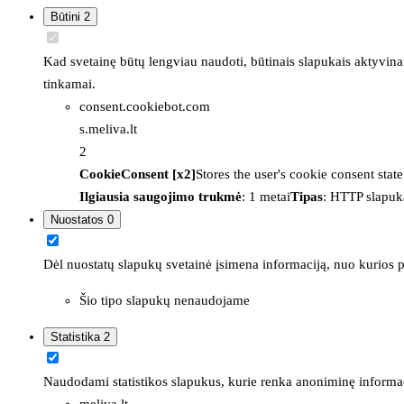
Būtini
2
Kad svetainę būtų lengviau naudoti, būtinais slapukais aktyvina
tinkamai.
consent.cookiebot.com
s.meliva.lt
2
CookieConsent [x2]
Stores the user's cookie consent stat
Ilgiausia saugojimo trukmė
: 1 metai
Tipas
: HTTP slapuk
Nuostatos
0
Dėl nuostatų slapukų svetainė įsimena informaciją, nuo kurios pr
Šio tipo slapukų nenaudojame
Statistika
2
Naudodami statistikos slapukus, kurie renka anoniminę informacija
meliva.lt