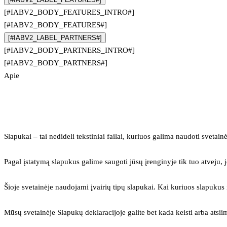
[#IABV2_BODY_FEATURES_INTRO#]
[#IABV2_BODY_FEATURES#]
[#IABV2_LABEL_PARTNERS#]
[#IABV2_BODY_PARTNERS_INTRO#]
[#IABV2_BODY_PARTNERS#]
Apie
Slapukai – tai nedideli tekstiniai failai, kuriuos galima naudoti svetainė
Pagal įstatymą slapukus galime saugoti jūsų įrenginyje tik tuo atveju, j
Šioje svetainėje naudojami įvairių tipų slapukai. Kai kuriuos slapuku
Mūsų svetainėje Slapukų deklaracijoje galite bet kada keisti arba atsii