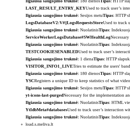
Ilgiausia saugojimo trukmė
: 180 dienos
Tipas
: HTTP sl
LAST_RESULT_ENTRY_KEY
Used to track user’s int
Ilgiausia saugojimo trukmė
: Sesijos metu
Tipas
: HTTP s
LogsDatabaseV2:V#||LogsRequestsStore
Used to track 
Ilgiausia saugojimo trukmė
: Nuolatinis
Tipas
: Indeksu
ServiceWorkerLogsDatabase#SWHealthLog
Necessary 
Ilgiausia saugojimo trukmė
: Nuolatinis
Tipas
: Indeksu
TESTCOOKIESENABLED
Used to track user’s interac
Ilgiausia saugojimo trukmė
: 1 diena
Tipas
: HTTP slapuk
VISITOR_INFO1_LIVE
Tries to estimate the users' ba
Ilgiausia saugojimo trukmė
: 180 dienos
Tipas
: HTTP sl
YSC
Registers a unique ID to keep statistics of what vid
Ilgiausia saugojimo trukmė
: Sesijos metu
Tipas
: HTTP s
yt-icons-last-purged
Necessary for the implementation an
Ilgiausia saugojimo trukmė
: Nuolatinis
Tipas
: HTML vie
YtIdbMeta#databases
Used to track user’s interaction w
Ilgiausia saugojimo trukmė
: Nuolatinis
Tipas
: Indeksu
load.s.meliva.lt