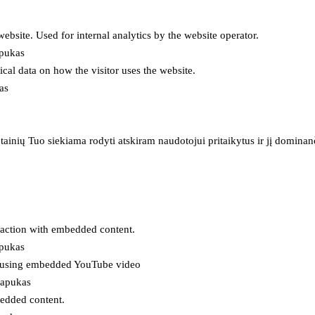
 website. Used for internal analytics by the website operator.
apukas
tical data on how the visitor uses the website.
as
inių Tuo siekiama rodyti atskiram naudotojui pritaikytus ir jį dominanči
eraction with embedded content.
apukas
es using embedded YouTube video
lapukas
bedded content.