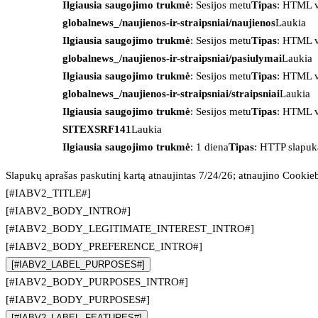
Ilgiausia saugojimo trukmė
: Sesijos metu
Tipas
: HTML v
globalnews_/naujienos-ir-straipsniai/naujienos
Laukia
Ilgiausia saugojimo trukmė
: Sesijos metu
Tipas
: HTML v
globalnews_/naujienos-ir-straipsniai/pasiulymai
Laukia
Ilgiausia saugojimo trukmė
: Sesijos metu
Tipas
: HTML v
globalnews_/naujienos-ir-straipsniai/straipsniai
Laukia
Ilgiausia saugojimo trukmė
: Sesijos metu
Tipas
: HTML v
SITEXSRF141
Laukia
Ilgiausia saugojimo trukmė
: 1 diena
Tipas
: HTTP slapuk
Slapukų aprašas paskutinį kartą atnaujintas 7/24/26; atnaujino
Cookie
[#IABV2_TITLE#]
[#IABV2_BODY_INTRO#]
[#IABV2_BODY_LEGITIMATE_INTEREST_INTRO#]
[#IABV2_BODY_PREFERENCE_INTRO#]
[#IABV2_LABEL_PURPOSES#]
[#IABV2_BODY_PURPOSES_INTRO#]
[#IABV2_BODY_PURPOSES#]
[#IABV2_LABEL_FEATURES#]