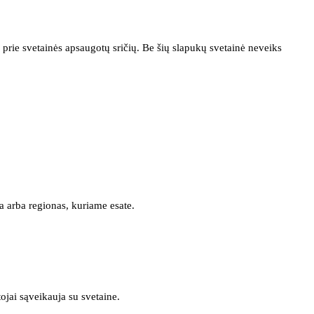
prie svetainės apsaugotų sričių. Be šių slapukų svetainė neveiks
a arba regionas, kuriame esate.
tojai sąveikauja su svetaine.