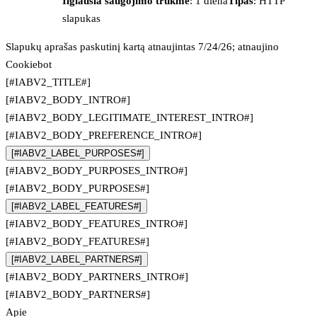
Ilgiausia saugojimo trukmė
: 1 diena
Tipas
: HTTP
slapukas
Slapukų aprašas paskutinį kartą atnaujintas 7/24/26; atnaujino
Cookiebot
[#IABV2_TITLE#]
[#IABV2_BODY_INTRO#]
[#IABV2_BODY_LEGITIMATE_INTEREST_INTRO#]
[#IABV2_BODY_PREFERENCE_INTRO#]
[#IABV2_LABEL_PURPOSES#]
[#IABV2_BODY_PURPOSES_INTRO#]
[#IABV2_BODY_PURPOSES#]
[#IABV2_LABEL_FEATURES#]
[#IABV2_BODY_FEATURES_INTRO#]
[#IABV2_BODY_FEATURES#]
[#IABV2_LABEL_PARTNERS#]
[#IABV2_BODY_PARTNERS_INTRO#]
[#IABV2_BODY_PARTNERS#]
Apie