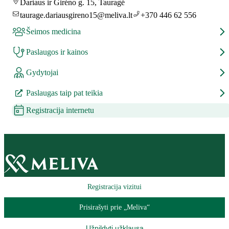
Dariaus ir Girėno g. 15, Tauragė
taurage.dariausgireno15@meliva.lt
+370 446 62 556
Šeimos medicina
Paslaugos ir kainos
Gydytojai
Paslaugas taip pat teikia
Registracija internetu
Registracija vizitui
Prisirašyti prie „Meliva“
Užpildyti užklausą