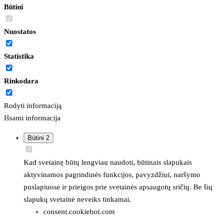
Būtini
Nuostatos
Statistika
Rinkodara
Rodyti informaciją
Išsami informacija
Būtini
2
Kad svetainę būtų lengviau naudoti, būtinais slapukais
aktyvinamos pagrindinės funkcijos, pavyzdžiui, naršymo
puslapiuose ir prieigos prie svetainės apsaugotų sričių. Be šių
slapukų svetainė neveiks tinkamai.
consent.cookiebot.com