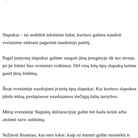
Slapukai – tai nedideli tekstiniai failai, kuriuos galima naudoti 
svetainėse siekiant pagerinti naudotojo patirtį.
Pagal įstatymą slapukus galime saugoti jūsų įrenginyje tik tuo atveju, 
jei jie būtini šios svetainės veikimui. Dėl visų kitų tipų slapukų turime 
gauti jūsų leidimą.
Šioje svetainėje naudojami įvairių tipų slapukai. Kai kuriuos slapukus 
įdeda mūsų puslapiuose naudojamos trečiųjų šalių tarnybos.
Mūsų svetainėje Slapukų deklaracijoje galite bet kada keisti arba 
atsiimti savo sutikimą.
Sužinoti išsamiau, kas mes tokie, kaip su mumis galite susisiekti ir 