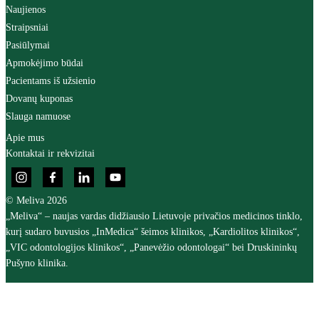
Naujienos
Straipsniai
Pasiūlymai
Apmokėjimo būdai
Pacientams iš užsienio
Dovanų kuponas
Slauga namuose
Apie mus
Kontaktai ir rekvizitai
© Meliva 2026
„Meliva“ – naujas vardas didžiausio Lietuvoje privačios medicinos tinklo,
kurį sudaro buvusios „InMedica“ šeimos klinikos, „Kardiolitos klinikos“,
„VIC odontologijos klinikos“, „Panevėžio odontologai“ bei Druskininkų
Pušyno klinika.