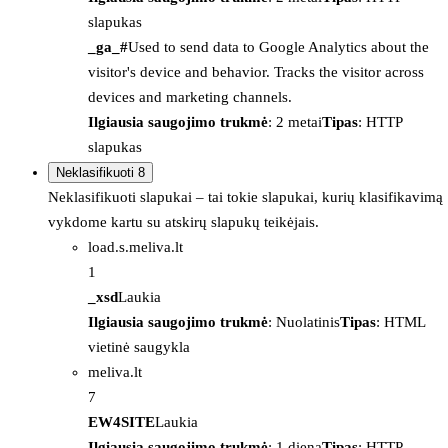
slapukas
_ga_#
Used to send data to Google Analytics about the
visitor's device and behavior. Tracks the visitor across
devices and marketing channels.
Ilgiausia saugojimo trukmė
: 2 metai
Tipas
: HTTP
slapukas
Neklasifikuoti
8
Neklasifikuoti slapukai – tai tokie slapukai, kurių klasifikavimą
vykdome kartu su atskirų slapukų teikėjais.
load.s.meliva.lt
1
_xsd
Laukia
Ilgiausia saugojimo trukmė
: Nuolatinis
Tipas
: HTML
vietinė saugykla
meliva.lt
7
EW4SITE
Laukia
Ilgiausia saugojimo trukmė
: 1 diena
Tipas
: HTTP