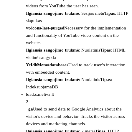
videos from YouTube the user has seen.
Ilgiausia saugojimo trukmė
: Sesijos metu
Tipas
: HTTP
slapukas
yt-icons-last-purged
Necessary for the implementation
and functionality of YouTube video-content on the
website.
Ilgiausia saugojimo trukmė
: Nuolatinis
Tipas
: HTML
vietinė saugykla
YtIdbMeta#databases
Used to track user’s interaction
with embedded content.
Ilgiausia saugojimo trukmė
: Nuolatinis
Tipas
:
IndeksuojamaDB
load.s.meliva.lt
2
_ga
Used to send data to Google Analytics about the
visitor's device and behavior. Tracks the visitor across
devices and marketing channels.
Ilgiausia saugojimo trukmė
: 2 metai
Tipas
: HTTP