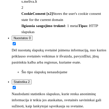
s.meliva.lt
2
CookieConsent [x2]
Stores the user's cookie consent
state for the current domain
Ilgiausia saugojimo trukmė
: 1 metai
Tipas
: HTTP
slapukas
Nuostatos
0
Dėl nuostatų slapukų svetainė įsimena informaciją, nuo kurios
priklauso svetainės veikimas ir išvaizda, pavyzdžiui, jūsų
pasirinkta kalba arba regionas, kuriame esate.
Šio tipo slapukų nenaudojame
Statistika
2
Naudodami statistikos slapukus, kurie renka anoniminę
informacija ir teikia jos ataskaitas, svetainės savininkai gali
sužinoti, kaip lankytojai sąveikauja su svetaine.