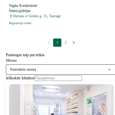
Sigita Kinderienė
Šeimos gydytojas
Dariaus ir Girėno g. 15, Tauragė
Registracija vizitui
1
2
Paslaugas taip pat teikia
Miestas
Pasirinkite miestą
Ieškokite klinikos