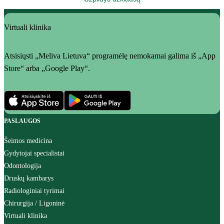
Virtuali klinika
Atsisiųsti „Meliva Lietuva“ programėlę nemokamai galima iš „App
Store“ arba „Google Play“.
PASLAUGOS
Šeimos medicina
Gydytojai specialistai
Odontologija
Druskų kambarys
Radiologiniai tyrimai
Chirurgija / Ligoninė
Virtuali klinika