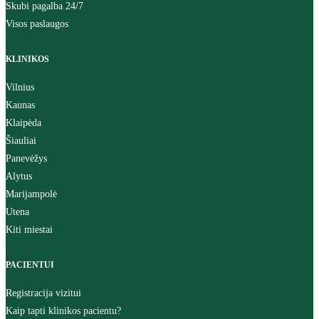
Skubi pagalba 24/7
Visos paslaugos
KLINIKOS
Vilnius
Kaunas
Klaipėda
Šiauliai
Panevėžys
Alytus
Marijampolė
Utena
Kiti miestai
PACIENTUI
Registracija vizitui
Kaip tapti klinikos pacientu?