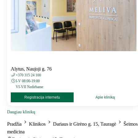
Alytus, Naujoji g. 76
+370 315 24 100
I-V 08:00-19:00
VI-VII Nedirbame
Registracija internetu
Apie kliniką
Daugiau klinikų
Pradžia
Klinikos
Dariaus ir Girėno g. 15, Tauragė
Šeimos
medicina