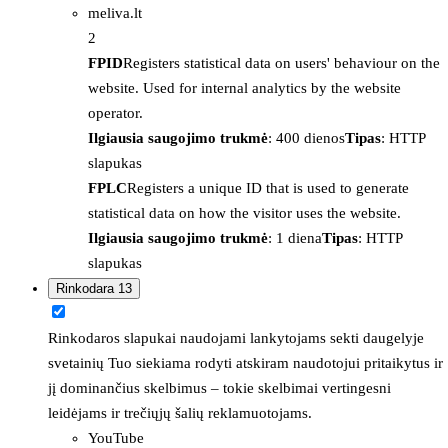
meliva.lt
2
FPID
Registers statistical data on users' behaviour on the
website. Used for internal analytics by the website
operator.
Ilgiausia saugojimo trukmė
: 400 dienos
Tipas
: HTTP
slapukas
FPLC
Registers a unique ID that is used to generate
statistical data on how the visitor uses the website.
Ilgiausia saugojimo trukmė
: 1 diena
Tipas
: HTTP
slapukas
Rinkodara
13
Rinkodaros slapukai naudojami lankytojams sekti daugelyje
svetainių Tuo siekiama rodyti atskiram naudotojui pritaikytus ir
jį dominančius skelbimus – tokie skelbimai vertingesni
leidėjams ir trečiųjų šalių reklamuotojams.
YouTube