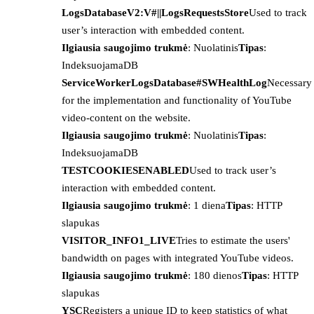
LogsDatabaseV2:V#||LogsRequestsStore
Used to track
user’s interaction with embedded content.
Ilgiausia saugojimo trukmė
: Nuolatinis
Tipas
:
IndeksuojamaDB
ServiceWorkerLogsDatabase#SWHealthLog
Necessary
for the implementation and functionality of YouTube
video-content on the website.
Ilgiausia saugojimo trukmė
: Nuolatinis
Tipas
:
IndeksuojamaDB
TESTCOOKIESENABLED
Used to track user’s
interaction with embedded content.
Ilgiausia saugojimo trukmė
: 1 diena
Tipas
: HTTP
slapukas
VISITOR_INFO1_LIVE
Tries to estimate the users'
bandwidth on pages with integrated YouTube videos.
Ilgiausia saugojimo trukmė
: 180 dienos
Tipas
: HTTP
slapukas
YSC
Registers a unique ID to keep statistics of what