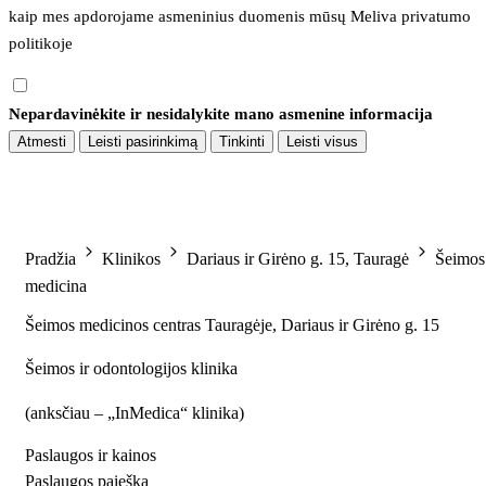
kaip mes apdorojame asmeninius duomenis mūsų 
Meliva privatumo 
politikoje
Nepardavinėkite ir nesidalykite mano asmenine informacija
Atmesti
Leisti pasirinkimą
Tinkinti
Leisti visus
Pradžia
Klinikos
Dariaus ir Girėno g. 15, Tauragė
Šeimos
medicina
Šeimos medicinos centras Tauragėje, Dariaus ir Girėno g. 15
Šeimos ir odontologijos klinika
(
anksčiau – „InMedica“ klinika
)
Paslaugos ir kainos
Paslaugos paieška