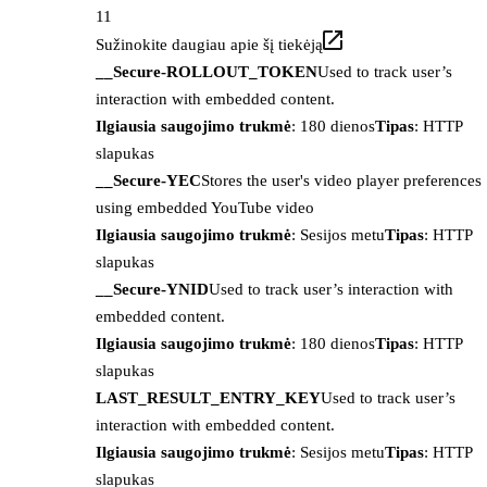
11
Sužinokite daugiau apie šį tiekėją
__Secure-ROLLOUT_TOKEN
Used to track user’s
interaction with embedded content.
Ilgiausia saugojimo trukmė
: 180 dienos
Tipas
: HTTP
slapukas
__Secure-YEC
Stores the user's video player preferences
using embedded YouTube video
Ilgiausia saugojimo trukmė
: Sesijos metu
Tipas
: HTTP
slapukas
__Secure-YNID
Used to track user’s interaction with
embedded content.
Ilgiausia saugojimo trukmė
: 180 dienos
Tipas
: HTTP
slapukas
LAST_RESULT_ENTRY_KEY
Used to track user’s
interaction with embedded content.
Ilgiausia saugojimo trukmė
: Sesijos metu
Tipas
: HTTP
slapukas