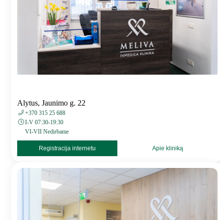
Alytus, Jaunimo g. 22
+370 315 25 688
I-V 07:30-19:30
VI-VII Nedirbame
Registracija internetu
Apie kliniką