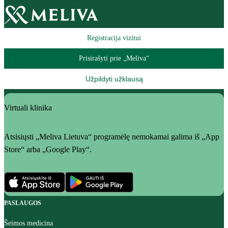
Registracija vizitui
Prisirašyti prie „Meliva“
Užpildyti užklausą
Virtuali klinika
Atsisiųsti „Meliva Lietuva“ programėlę nemokamai galima iš „App
Store“ arba „Google Play“.
PASLAUGOS
Šeimos medicina