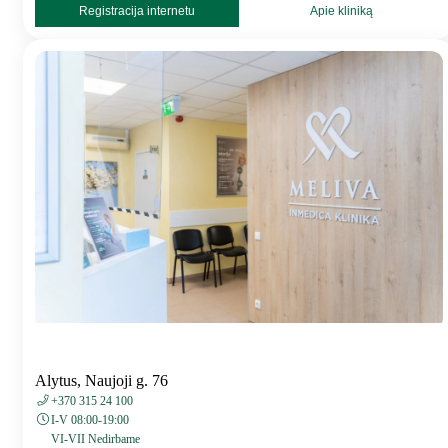
Registracija internetu
Apie kliniką
Alytus, Naujoji g. 76
+370 315 24 100
I-V 08:00-19:00
VI-VII Nedirbame