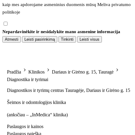
kaip mes apdorojame asmeninius duomenis mūsų 
Meliva privatumo 
politikoje
Nepardavinėkite ir nesidalykite mano asmenine informacija
Atmesti
Leisti pasirinkimą
Tinkinti
Leisti visus
Pradžia
Klinikos
Dariaus ir Girėno g. 15, Tauragė
Diagnostika ir tyrimai
Diagnostikos ir tyrimų centras Tauragėje, Dariaus ir Girėno g. 15
Šeimos ir odontologijos klinika
(
anksčiau – „InMedica“ klinika
)
Paslaugos ir kainos
Paslaugos paieška