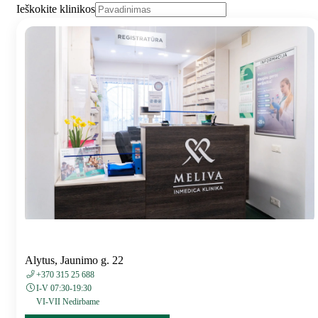
Ieškokite klinikos
Alytus, Jaunimo g. 22
+370 315 25 688
I-V 07:30-19:30
VI-VII Nedirbame