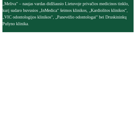
„Meliva“ – naujas vardas didžiausio Lietuvoje privačios medicinos tinklo,
kurį sudaro buvusios „InMedica“ šeimos klinikos, „Kardiolitos klinikos“,
„VIC odontologijos klinikos“, „Panevėžio odontologai“ bei Druskininkų
Pušyno klinika.