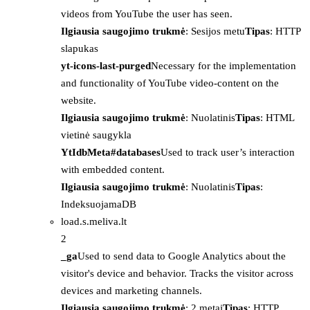
videos from YouTube the user has seen.
Ilgiausia saugojimo trukmė
: Sesijos metu
Tipas
: HTTP
slapukas
yt-icons-last-purged
Necessary for the implementation
and functionality of YouTube video-content on the
website.
Ilgiausia saugojimo trukmė
: Nuolatinis
Tipas
: HTML
vietinė saugykla
YtIdbMeta#databases
Used to track user’s interaction
with embedded content.
Ilgiausia saugojimo trukmė
: Nuolatinis
Tipas
:
IndeksuojamaDB
load.s.meliva.lt
2
_ga
Used to send data to Google Analytics about the
visitor's device and behavior. Tracks the visitor across
devices and marketing channels.
Ilgiausia saugojimo trukmė
: 2 metai
Tipas
: HTTP