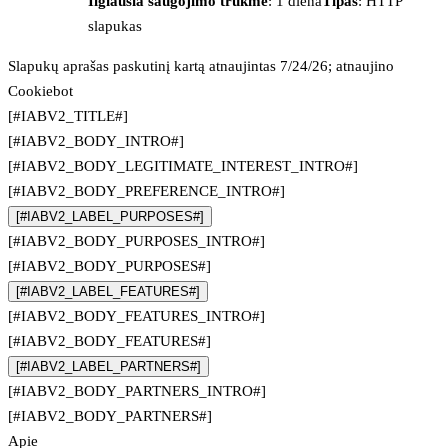
Ilgiausia saugojimo trukmė
: 1 diena
Tipas
: HTTP
slapukas
Slapukų aprašas paskutinį kartą atnaujintas 7/24/26; atnaujino
Cookiebot
[#IABV2_TITLE#]
[#IABV2_BODY_INTRO#]
[#IABV2_BODY_LEGITIMATE_INTEREST_INTRO#]
[#IABV2_BODY_PREFERENCE_INTRO#]
[#IABV2_LABEL_PURPOSES#]
[#IABV2_BODY_PURPOSES_INTRO#]
[#IABV2_BODY_PURPOSES#]
[#IABV2_LABEL_FEATURES#]
[#IABV2_BODY_FEATURES_INTRO#]
[#IABV2_BODY_FEATURES#]
[#IABV2_LABEL_PARTNERS#]
[#IABV2_BODY_PARTNERS_INTRO#]
[#IABV2_BODY_PARTNERS#]
Apie