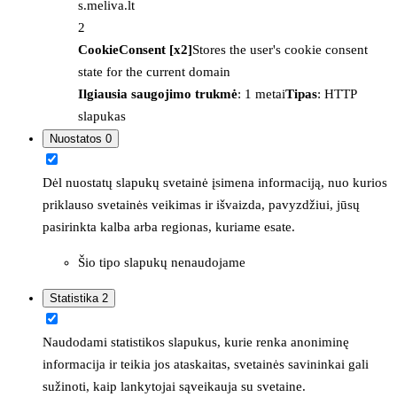
s.meliva.lt
2
CookieConsent [x2]
Stores the user's cookie consent
state for the current domain
Ilgiausia saugojimo trukmė
: 1 metai
Tipas
: HTTP
slapukas
Nuostatos
0
Dėl nuostatų slapukų svetainė įsimena informaciją, nuo kurios
priklauso svetainės veikimas ir išvaizda, pavyzdžiui, jūsų
pasirinkta kalba arba regionas, kuriame esate.
Šio tipo slapukų nenaudojame
Statistika
2
Naudodami statistikos slapukus, kurie renka anoniminę
informacija ir teikia jos ataskaitas, svetainės savininkai gali
sužinoti, kaip lankytojai sąveikauja su svetaine.