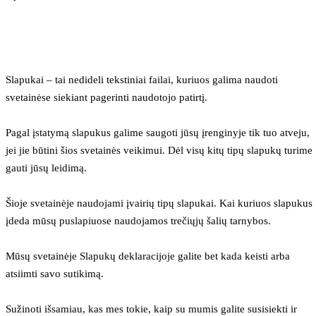
Slapukai – tai nedideli tekstiniai failai, kuriuos galima naudoti 
svetainėse siekiant pagerinti naudotojo patirtį.
Pagal įstatymą slapukus galime saugoti jūsų įrenginyje tik tuo atveju, 
jei jie būtini šios svetainės veikimui. Dėl visų kitų tipų slapukų turime 
gauti jūsų leidimą.
Šioje svetainėje naudojami įvairių tipų slapukai. Kai kuriuos slapukus 
įdeda mūsų puslapiuose naudojamos trečiųjų šalių tarnybos.
Mūsų svetainėje Slapukų deklaracijoje galite bet kada keisti arba 
atsiimti savo sutikimą.
Sužinoti išsamiau, kas mes tokie, kaip su mumis galite susisiekti ir 