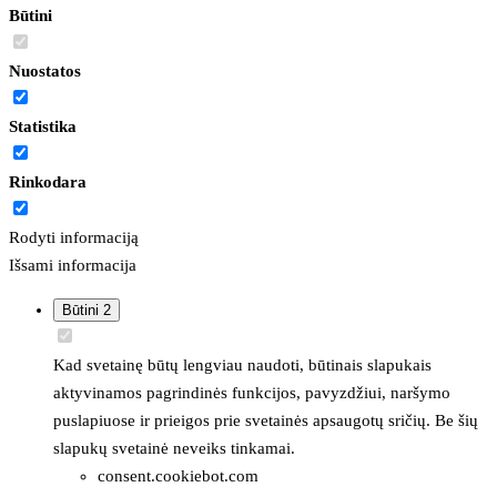
Būtini
Nuostatos
Statistika
Rinkodara
Rodyti informaciją
Išsami informacija
Būtini
2
Kad svetainę būtų lengviau naudoti, būtinais slapukais
aktyvinamos pagrindinės funkcijos, pavyzdžiui, naršymo
puslapiuose ir prieigos prie svetainės apsaugotų sričių. Be šių
slapukų svetainė neveiks tinkamai.
consent.cookiebot.com