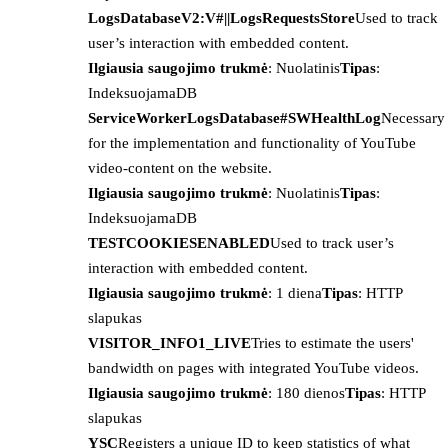
LogsDatabaseV2:V#||LogsRequestsStore
Used to track
user’s interaction with embedded content.
Ilgiausia saugojimo trukmė
: Nuolatinis
Tipas
:
IndeksuojamaDB
ServiceWorkerLogsDatabase#SWHealthLog
Necessary
for the implementation and functionality of YouTube
video-content on the website.
Ilgiausia saugojimo trukmė
: Nuolatinis
Tipas
:
IndeksuojamaDB
TESTCOOKIESENABLED
Used to track user’s
interaction with embedded content.
Ilgiausia saugojimo trukmė
: 1 diena
Tipas
: HTTP
slapukas
VISITOR_INFO1_LIVE
Tries to estimate the users'
bandwidth on pages with integrated YouTube videos.
Ilgiausia saugojimo trukmė
: 180 dienos
Tipas
: HTTP
slapukas
YSC
Registers a unique ID to keep statistics of what