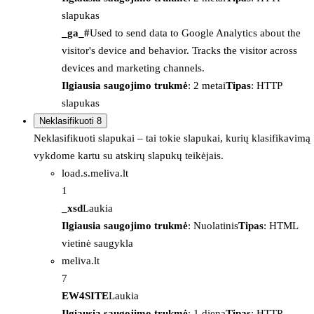
slapukas
_ga_#
Used to send data to Google Analytics about the
visitor's device and behavior. Tracks the visitor across
devices and marketing channels.
Ilgiausia saugojimo trukmė
: 2 metai
Tipas
: HTTP
slapukas
Neklasifikuoti
8
Neklasifikuoti slapukai – tai tokie slapukai, kurių klasifikavimą
vykdome kartu su atskirų slapukų teikėjais.
load.s.meliva.lt
1
_xsd
Laukia
Ilgiausia saugojimo trukmė
: Nuolatinis
Tipas
: HTML
vietinė saugykla
meliva.lt
7
EW4SITE
Laukia
Ilgiausia saugojimo trukmė
: 1 diena
Tipas
: HTTP