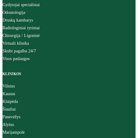
Gydytojai specialistai
Odontologija
Druskų kambarys
Radiologiniai tyrimai
Chirurgija / Ligoninė
Virtuali klinika
Skubi pagalba 24/7
Visos paslaugos
KLINIKOS
Vilnius
Kaunas
Klaipėda
Šiauliai
Panevėžys
Alytus
Marijampolė