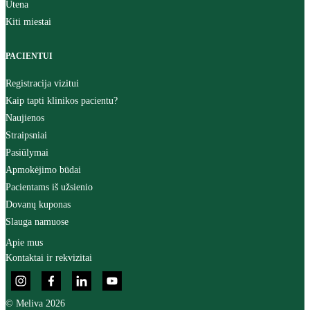
Utena
Kiti miestai
PACIENTUI
Registracija vizitui
Kaip tapti klinikos pacientu?
Naujienos
Straipsniai
Pasiūlymai
Apmokėjimo būdai
Pacientams iš užsienio
Dovanų kuponas
Slauga namuose
Apie mus
Kontaktai ir rekvizitai
© Meliva 2026