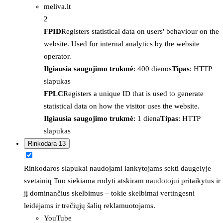
meliva.lt
2
FPID
Registers statistical data on users' behaviour on the
website. Used for internal analytics by the website
operator.
Ilgiausia saugojimo trukmė
: 400 dienos
Tipas
: HTTP
slapukas
FPLC
Registers a unique ID that is used to generate
statistical data on how the visitor uses the website.
Ilgiausia saugojimo trukmė
: 1 diena
Tipas
: HTTP
slapukas
Rinkodara
13
Rinkodaros slapukai naudojami lankytojams sekti daugelyje
svetainių Tuo siekiama rodyti atskiram naudotojui pritaikytus ir
jį dominančius skelbimus – tokie skelbimai vertingesni
leidėjams ir trečiųjų šalių reklamuotojams.
YouTube