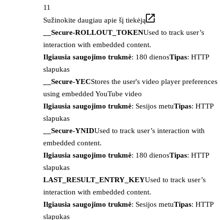
11
Sužinokite daugiau apie šį tiekėją
__Secure-ROLLOUT_TOKEN
Used to track user’s
interaction with embedded content.
Ilgiausia saugojimo trukmė
: 180 dienos
Tipas
: HTTP
slapukas
__Secure-YEC
Stores the user's video player preferences
using embedded YouTube video
Ilgiausia saugojimo trukmė
: Sesijos metu
Tipas
: HTTP
slapukas
__Secure-YNID
Used to track user’s interaction with
embedded content.
Ilgiausia saugojimo trukmė
: 180 dienos
Tipas
: HTTP
slapukas
LAST_RESULT_ENTRY_KEY
Used to track user’s
interaction with embedded content.
Ilgiausia saugojimo trukmė
: Sesijos metu
Tipas
: HTTP
slapukas