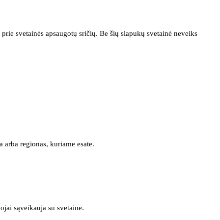
prie svetainės apsaugotų sričių. Be šių slapukų svetainė neveiks
a arba regionas, kuriame esate.
tojai sąveikauja su svetaine.