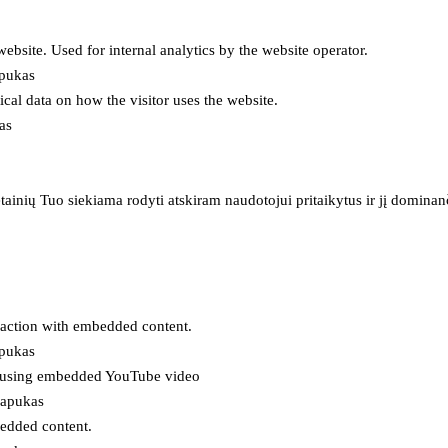
 website. Used for internal analytics by the website operator.
apukas
tical data on how the visitor uses the website.
as
inių Tuo siekiama rodyti atskiram naudotojui pritaikytus ir jį dominanči
eraction with embedded content.
apukas
es using embedded YouTube video
lapukas
bedded content.