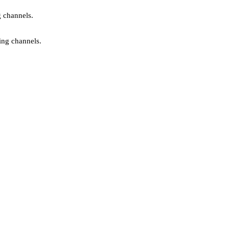
g channels.
ing channels.