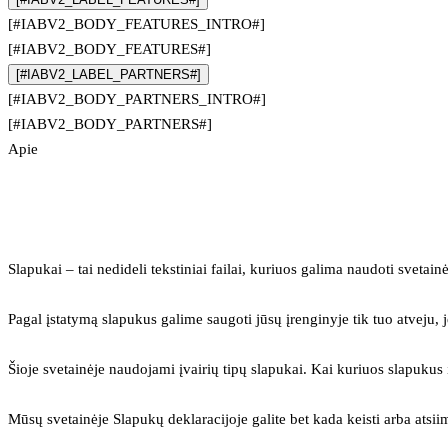
[#IABV2_BODY_FEATURES_INTRO#]
[#IABV2_BODY_FEATURES#]
[#IABV2_LABEL_PARTNERS#]
[#IABV2_BODY_PARTNERS_INTRO#]
[#IABV2_BODY_PARTNERS#]
Apie
Slapukai – tai nedideli tekstiniai failai, kuriuos galima naudoti svetainė
Pagal įstatymą slapukus galime saugoti jūsų įrenginyje tik tuo atveju, j
Šioje svetainėje naudojami įvairių tipų slapukai. Kai kuriuos slapuku
Mūsų svetainėje Slapukų deklaracijoje galite bet kada keisti arba atsii