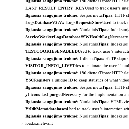
Ilgiausia saugojimo trukmė
: 180 dienos
Tipas
: HTTP sl
LAST_RESULT_ENTRY_KEY
Used to track user’s int
Ilgiausia saugojimo trukmė
: Sesijos metu
Tipas
: HTTP s
LogsDatabaseV2:V#||LogsRequestsStore
Used to track 
Ilgiausia saugojimo trukmė
: Nuolatinis
Tipas
: Indeksu
ServiceWorkerLogsDatabase#SWHealthLog
Necessary 
Ilgiausia saugojimo trukmė
: Nuolatinis
Tipas
: Indeksu
TESTCOOKIESENABLED
Used to track user’s interac
Ilgiausia saugojimo trukmė
: 1 diena
Tipas
: HTTP slapuk
VISITOR_INFO1_LIVE
Tries to estimate the users' ba
Ilgiausia saugojimo trukmė
: 180 dienos
Tipas
: HTTP sl
YSC
Registers a unique ID to keep statistics of what vid
Ilgiausia saugojimo trukmė
: Sesijos metu
Tipas
: HTTP s
yt-icons-last-purged
Necessary for the implementation an
Ilgiausia saugojimo trukmė
: Nuolatinis
Tipas
: HTML vie
YtIdbMeta#databases
Used to track user’s interaction w
Ilgiausia saugojimo trukmė
: Nuolatinis
Tipas
: Indeksu
load.s.meliva.lt