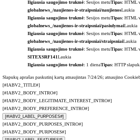
Ilgiausia saugojimo trukmė
: Sesijos metu
Tipas
: HTML v
globalnews_/naujienos-ir-straipsniai/naujienos
Laukia
Ilgiausia saugojimo trukmė
: Sesijos metu
Tipas
: HTML v
globalnews_/naujienos-ir-straipsniai/pasiulymai
Laukia
Ilgiausia saugojimo trukmė
: Sesijos metu
Tipas
: HTML v
globalnews_/naujienos-ir-straipsniai/straipsniai
Laukia
Ilgiausia saugojimo trukmė
: Sesijos metu
Tipas
: HTML v
SITEXSRF141
Laukia
Ilgiausia saugojimo trukmė
: 1 diena
Tipas
: HTTP slapuk
Slapukų aprašas paskutinį kartą atnaujintas 7/24/26; atnaujino
Cookie
[#IABV2_TITLE#]
[#IABV2_BODY_INTRO#]
[#IABV2_BODY_LEGITIMATE_INTEREST_INTRO#]
[#IABV2_BODY_PREFERENCE_INTRO#]
[#IABV2_LABEL_PURPOSES#]
[#IABV2_BODY_PURPOSES_INTRO#]
[#IABV2_BODY_PURPOSES#]
[#IABV2_LABEL_FEATURES#]