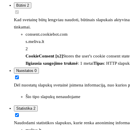
Būtini
2
Kad svetainę būtų lengviau naudoti, būtinais slapukais aktyvina
tinkamai.
consent.cookiebot.com
s.meliva.lt
2
CookieConsent [x2]
Stores the user's cookie consent stat
Ilgiausia saugojimo trukmė
: 1 metai
Tipas
: HTTP slapuk
Nuostatos
0
Dėl nuostatų slapukų svetainė įsimena informaciją, nuo kurios pr
Šio tipo slapukų nenaudojame
Statistika
2
Naudodami statistikos slapukus, kurie renka anoniminę informacija
meliva.lt