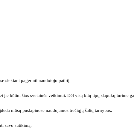
se siekiant pagerinti naudotojo patirtį.
ei jie būtini šios svetainės veikimui. Dėl visų kitų tipų slapukų turime ga
s įdeda mūsų puslapiuose naudojamos trečiųjų šalių tarnybos.
mti savo sutikimą.