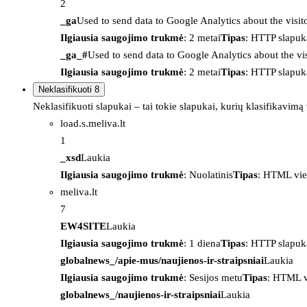
2
_ga
Used to send data to Google Analytics about the visit
Ilgiausia saugojimo trukmė
: 2 metai
Tipas
: HTTP slapuk
_ga_#
Used to send data to Google Analytics about the vis
Ilgiausia saugojimo trukmė
: 2 metai
Tipas
: HTTP slapuk
Neklasifikuoti
8
Neklasifikuoti slapukai – tai tokie slapukai, kurių klasifikavimą
load.s.meliva.lt
1
_xsd
Laukia
Ilgiausia saugojimo trukmė
: Nuolatinis
Tipas
: HTML vie
meliva.lt
7
EW4SITE
Laukia
Ilgiausia saugojimo trukmė
: 1 diena
Tipas
: HTTP slapuk
globalnews_/apie-mus/naujienos-ir-straipsniai
Laukia
Ilgiausia saugojimo trukmė
: Sesijos metu
Tipas
: HTML v
globalnews_/naujienos-ir-straipsniai
Laukia