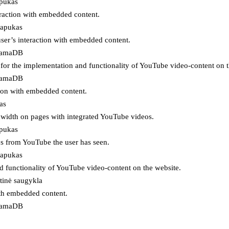
apukas
eraction with embedded content.
lapukas
user’s interaction with embedded content.
ojamaDB
for the implementation and functionality of YouTube video-content on t
ojamaDB
tion with embedded content.
as
ndwidth on pages with integrated YouTube videos.
apukas
eos from YouTube the user has seen.
lapukas
d functionality of YouTube video-content on the website.
tinė saugykla
ith embedded content.
ojamaDB