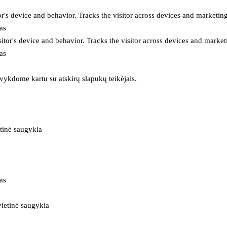
or's device and behavior. Tracks the visitor across devices and marketin
as
itor's device and behavior. Tracks the visitor across devices and market
as
 vykdome kartu su atskirų slapukų teikėjais.
tinė saugykla
as
ietinė saugykla