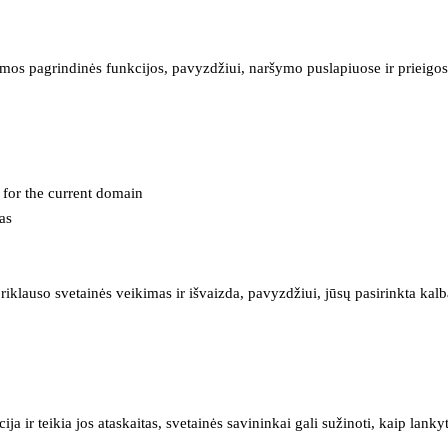
mos pagrindinės funkcijos, pavyzdžiui, naršymo puslapiuose ir prieigos 
e for the current domain
as
iklauso svetainės veikimas ir išvaizda, pavyzdžiui, jūsų pasirinkta kalb
 ir teikia jos ataskaitas, svetainės savininkai gali sužinoti, kaip lanky