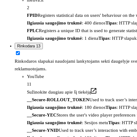
2
FPID
Registers statistical data on users' behaviour on the
Ilgiausia saugojimo trukmė
: 400 dienos
Tipas
: HTTP sl
FPLC
Registers a unique ID that is used to generate statis
Ilgiausia saugojimo trukmė
: 1 diena
Tipas
: HTTP slapuk
Rinkodara
13
Rinkodaros slapukai naudojami lankytojams sekti daugelyje sveta
reklamuotojams.
YouTube
11
Sužinokite daugiau apie šį tiekėją
__Secure-ROLLOUT_TOKEN
Used to track user’s int
Ilgiausia saugojimo trukmė
: 180 dienos
Tipas
: HTTP sl
__Secure-YEC
Stores the user's video player preferenc
Ilgiausia saugojimo trukmė
: Sesijos metu
Tipas
: HTTP s
__Secure-YNID
Used to track user’s interaction with em