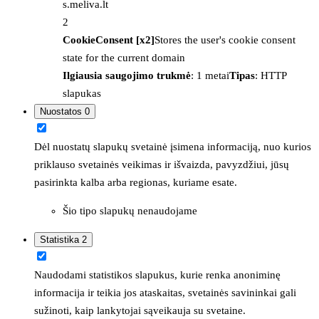
s.meliva.lt
2
CookieConsent [x2]
Stores the user's cookie consent
state for the current domain
Ilgiausia saugojimo trukmė
: 1 metai
Tipas
: HTTP
slapukas
Nuostatos
0
Dėl nuostatų slapukų svetainė įsimena informaciją, nuo kurios
priklauso svetainės veikimas ir išvaizda, pavyzdžiui, jūsų
pasirinkta kalba arba regionas, kuriame esate.
Šio tipo slapukų nenaudojame
Statistika
2
Naudodami statistikos slapukus, kurie renka anoniminę
informacija ir teikia jos ataskaitas, svetainės savininkai gali
sužinoti, kaip lankytojai sąveikauja su svetaine.