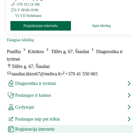
+370 315 24 100
I-V 08:00-19:00
VI-VII Nedirbame
Registracija internetu
Apie kliniką
Daugiau klinikų
Pradžia
Klinikos
Tilžės g. 67, Šiauliai
Diagnostika ir
tyrimai
Tilžės g. 67, Šiauliai
siauliai.tilzes67@meliva.lt
+370 41 550 065
Diagnostika ir tyrimai
Paslaugos ir kainos
Gydytojai
Paslaugas taip pat teikia
Registracija internetu