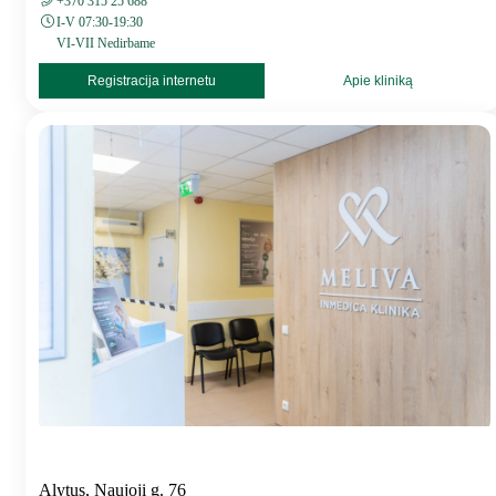
+370 315 25 688
I-V 07:30-19:30
VI-VII Nedirbame
Registracija internetu
Apie kliniką
Alytus, Naujoji g. 76