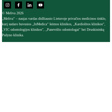
© Meliva 2026
„Meliva“ – naujas vardas didžiausio Lietuvoje privačios medicinos tinklo,
kurį sudaro buvusios „InMedica“ šeimos klinikos, „Kardiolitos klinikos“,
„VIC odontologijos klinikos“, „Panevėžio odontologai“ bei Druskininkų
Pušyno klinika.