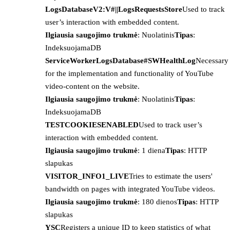
LogsDatabaseV2:V#||LogsRequestsStore
Used to track
user’s interaction with embedded content.
Ilgiausia saugojimo trukmė
: Nuolatinis
Tipas
:
IndeksuojamaDB
ServiceWorkerLogsDatabase#SWHealthLog
Necessary
for the implementation and functionality of YouTube
video-content on the website.
Ilgiausia saugojimo trukmė
: Nuolatinis
Tipas
:
IndeksuojamaDB
TESTCOOKIESENABLED
Used to track user’s
interaction with embedded content.
Ilgiausia saugojimo trukmė
: 1 diena
Tipas
: HTTP
slapukas
VISITOR_INFO1_LIVE
Tries to estimate the users'
bandwidth on pages with integrated YouTube videos.
Ilgiausia saugojimo trukmė
: 180 dienos
Tipas
: HTTP
slapukas
YSC
Registers a unique ID to keep statistics of what