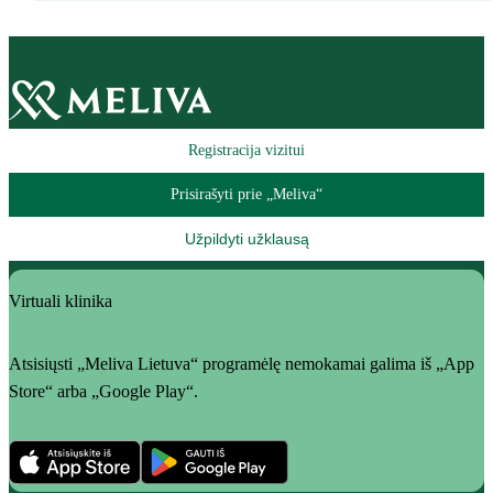
Registracija vizitui
Prisirašyti prie „Meliva“
Užpildyti užklausą
Virtuali klinika
Atsisiųsti „Meliva Lietuva“ programėlę nemokamai galima iš „App
Store“ arba „Google Play“.