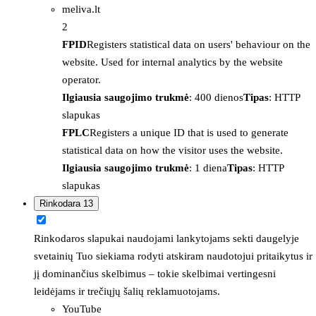
meliva.lt
2
FPID
Registers statistical data on users' behaviour on the
website. Used for internal analytics by the website
operator.
Ilgiausia saugojimo trukmė
: 400 dienos
Tipas
: HTTP
slapukas
FPLC
Registers a unique ID that is used to generate
statistical data on how the visitor uses the website.
Ilgiausia saugojimo trukmė
: 1 diena
Tipas
: HTTP
slapukas
Rinkodara
13
Rinkodaros slapukai naudojami lankytojams sekti daugelyje
svetainių Tuo siekiama rodyti atskiram naudotojui pritaikytus ir
jį dominančius skelbimus – tokie skelbimai vertingesni
leidėjams ir trečiųjų šalių reklamuotojams.
YouTube