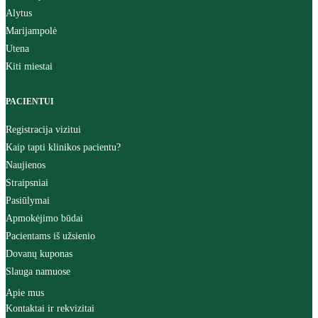
Alytus
Marijampolė
Utena
Kiti miestai
PACIENTUI
Registracija vizitui
Kaip tapti klinikos pacientu?
Naujienos
Straipsniai
Pasiūlymai
Apmokėjimo būdai
Pacientams iš užsienio
Dovanų kuponas
Slauga namuose
Apie mus
Kontaktai ir rekvizitai