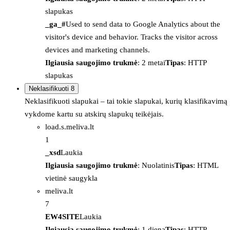
slapukas
_ga_#
Used to send data to Google Analytics about the
visitor's device and behavior. Tracks the visitor across
devices and marketing channels.
Ilgiausia saugojimo trukmė
: 2 metai
Tipas
: HTTP
slapukas
Neklasifikuoti
8
Neklasifikuoti slapukai – tai tokie slapukai, kurių klasifikavimą
vykdome kartu su atskirų slapukų teikėjais.
load.s.meliva.lt
1
_xsd
Laukia
Ilgiausia saugojimo trukmė
: Nuolatinis
Tipas
: HTML
vietinė saugykla
meliva.lt
7
EW4SITE
Laukia
Ilgiausia saugojimo trukmė
: 1 diena
Tipas
: HTTP