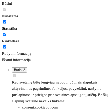
Būtini
Nuostatos
Statistika
Rinkodara
Rodyti informaciją
Išsami informacija
Būtini
2
Kad svetainę būtų lengviau naudoti, būtinais slapukais
aktyvinamos pagrindinės funkcijos, pavyzdžiui, naršymo
puslapiuose ir prieigos prie svetainės apsaugotų sričių. Be šių
slapukų svetainė neveiks tinkamai.
consent.cookiebot.com