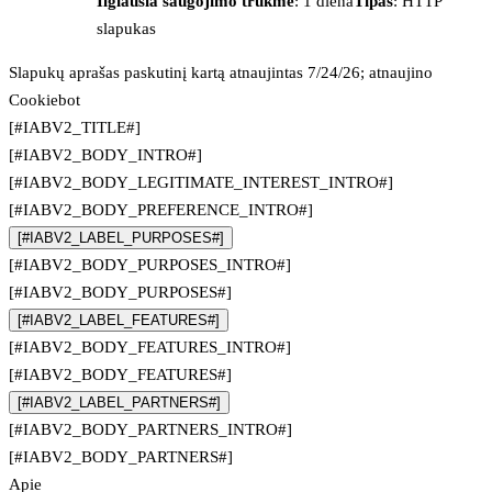
Ilgiausia saugojimo trukmė
: 1 diena
Tipas
: HTTP
slapukas
Slapukų aprašas paskutinį kartą atnaujintas 7/24/26; atnaujino
Cookiebot
[#IABV2_TITLE#]
[#IABV2_BODY_INTRO#]
[#IABV2_BODY_LEGITIMATE_INTEREST_INTRO#]
[#IABV2_BODY_PREFERENCE_INTRO#]
[#IABV2_LABEL_PURPOSES#]
[#IABV2_BODY_PURPOSES_INTRO#]
[#IABV2_BODY_PURPOSES#]
[#IABV2_LABEL_FEATURES#]
[#IABV2_BODY_FEATURES_INTRO#]
[#IABV2_BODY_FEATURES#]
[#IABV2_LABEL_PARTNERS#]
[#IABV2_BODY_PARTNERS_INTRO#]
[#IABV2_BODY_PARTNERS#]
Apie