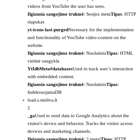
videos from YouTube the user has seen.
Ilgiausia saugojimo trukmė
: Sesijos metu
Tipas
: HTTP
slapukas
yt-icons-last-purged
Necessary for the implementation
and functionality of YouTube video-content on the
website.
Ilgiausia saugojimo trukmė
: Nuolatinis
Tipas
: HTML
vietinė saugykla
YtIdbMeta#databases
Used to track user’s interaction
with embedded content.
Ilgiausia saugojimo trukmė
: Nuolatinis
Tipas
:
IndeksuojamaDB
load.s.meliva.lt
2
_ga
Used to send data to Google Analytics about the
visitor's device and behavior. Tracks the visitor across
devices and marketing channels.
Ilgiausia saugojimo trukmė
: 2 metai
Tipas
: HTTP