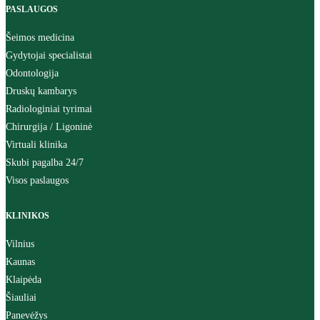
PASLAUGOS
Šeimos medicina
Gydytojai specialistai
Odontologija
Druskų kambarys
Radiologiniai tyrimai
Chirurgija / Ligoninė
Virtuali klinika
Skubi pagalba 24/7
Visos paslaugos
KLINIKOS
Vilnius
Kaunas
Klaipėda
Šiauliai
Panevėžys