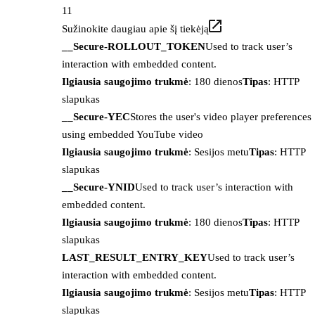
11
Sužinokite daugiau apie šį tiekėją
__Secure-ROLLOUT_TOKEN
Used to track user’s
interaction with embedded content.
Ilgiausia saugojimo trukmė
: 180 dienos
Tipas
: HTTP
slapukas
__Secure-YEC
Stores the user's video player preferences
using embedded YouTube video
Ilgiausia saugojimo trukmė
: Sesijos metu
Tipas
: HTTP
slapukas
__Secure-YNID
Used to track user’s interaction with
embedded content.
Ilgiausia saugojimo trukmė
: 180 dienos
Tipas
: HTTP
slapukas
LAST_RESULT_ENTRY_KEY
Used to track user’s
interaction with embedded content.
Ilgiausia saugojimo trukmė
: Sesijos metu
Tipas
: HTTP
slapukas