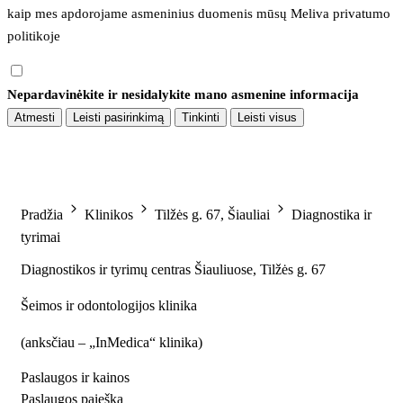
kaip mes apdorojame asmeninius duomenis mūsų 
Meliva privatumo 
politikoje
Nepardavinėkite ir nesidalykite mano asmenine informacija
Atmesti
Leisti pasirinkimą
Tinkinti
Leisti visus
Pradžia
Klinikos
Tilžės g. 67, Šiauliai
Diagnostika ir
tyrimai
Diagnostikos ir tyrimų centras Šiauliuose, Tilžės g. 67
Šeimos ir odontologijos klinika
(
anksčiau – „InMedica“ klinika
)
Paslaugos ir kainos
Paslaugos paieška