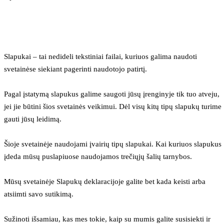
Slapukai – tai nedideli tekstiniai failai, kuriuos galima naudoti 
svetainėse siekiant pagerinti naudotojo patirtį.
Pagal įstatymą slapukus galime saugoti jūsų įrenginyje tik tuo atveju, 
jei jie būtini šios svetainės veikimui. Dėl visų kitų tipų slapukų turime 
gauti jūsų leidimą.
Šioje svetainėje naudojami įvairių tipų slapukai. Kai kuriuos slapukus 
įdeda mūsų puslapiuose naudojamos trečiųjų šalių tarnybos.
Mūsų svetainėje Slapukų deklaracijoje galite bet kada keisti arba 
atsiimti savo sutikimą.
Sužinoti išsamiau, kas mes tokie, kaip su mumis galite susisiekti ir 