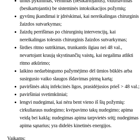
ūmus pykinimas, vėmimas (besikartojantis), viduriavimas
(besikartojantis) be sisteminės intoksikacijos požymių;
gyvūnų įkandimai ir įdrėskimai, kai nereikalingas chirurginis
žaizdos sutvarkymas;
žaizdų perrišimas po chirurginių intervencijų, kai
nereikalingas tolesnis chirurginis žaizdos sutvarkymas;
širdies ritmo sutrikimas, trunkantis ilgiau nei 48 val.,
nevartojant kraują skystinančių vaistų, kai negalima atlikti
ritmo atkūrimo;
laikino nedarbingumo pažymėjimo dėl ūmios būklės arba
susirgusio vaiko slaugos išdavimas pirmą kartą;
paviršinės akių infekcinės ligos, prasidėjusios prieš > 48 val.;
paviršiniai svetimkūniai;
lengvi nudegimai, kai nėra bent vieno iš šių požymių:
cirkuliaraus nudegimo; kvėpavimo takų nudegimo; apima
veidą bei kaklą; nudegimas apima tarpvietės sritį; nudegimas
apima sąnarius; yra didelės kinetinės energijos.
Vaikams: