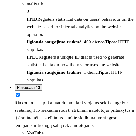
meliva.lt
2
FPID
Registers statistical data on users' behaviour on the
website. Used for internal analytics by the website
operator.
Ilgiausia saugojimo trukmė
: 400 dienos
Tipas
: HTTP
slapukas
FPLC
Registers a unique ID that is used to generate
statistical data on how the visitor uses the website.
Ilgiausia saugojimo trukmė
: 1 diena
Tipas
: HTTP
slapukas
Rinkodara
13
Rinkodaros slapukai naudojami lankytojams sekti daugelyje
svetainių Tuo siekiama rodyti atskiram naudotojui pritaikytus ir
jį dominančius skelbimus – tokie skelbimai vertingesni
leidėjams ir trečiųjų šalių reklamuotojams.
YouTube