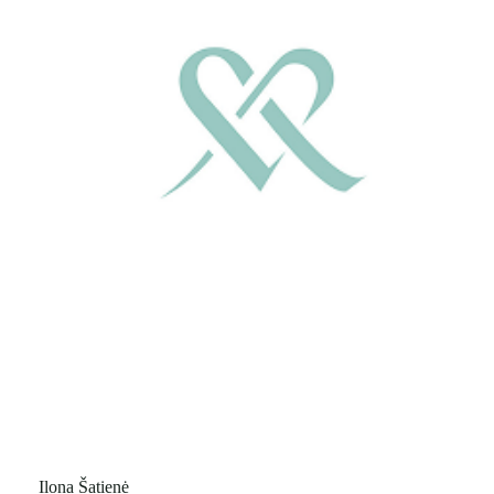
Ilona Šatienė