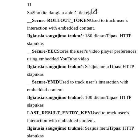
11
Sužinokite daugiau apie šį tiekėją
__Secure-ROLLOUT_TOKEN
Used to track user’s
interaction with embedded content.
Ilgiausia saugojimo trukmė
: 180 dienos
Tipas
: HTTP
slapukas
__Secure-YEC
Stores the user's video player preferences
using embedded YouTube video
Ilgiausia saugojimo trukmė
: Sesijos metu
Tipas
: HTTP
slapukas
__Secure-YNID
Used to track user’s interaction with
embedded content.
Ilgiausia saugojimo trukmė
: 180 dienos
Tipas
: HTTP
slapukas
LAST_RESULT_ENTRY_KEY
Used to track user’s
interaction with embedded content.
Ilgiausia saugojimo trukmė
: Sesijos metu
Tipas
: HTTP
slapukas