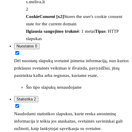
s.meliva.lt
2
CookieConsent [x2]
Stores the user's cookie consent
state for the current domain
Ilgiausia saugojimo trukmė
: 1 metai
Tipas
: HTTP
slapukas
Nuostatos
0
Dėl nuostatų slapukų svetainė įsimena informaciją, nuo kurios
priklauso svetainės veikimas ir išvaizda, pavyzdžiui, jūsų
pasirinkta kalba arba regionas, kuriame esate.
Šio tipo slapukų nenaudojame
Statistika
2
Naudodami statistikos slapukus, kurie renka anoniminę
informacija ir teikia jos ataskaitas, svetainės savininkai gali
sužinoti, kaip lankytojai sąveikauja su svetaine.