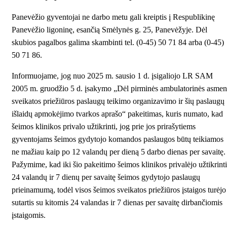
Panevėžio gyventojai ne darbo metu gali kreiptis į Respublikinę
Panevėžio ligoninę, esančią Smėlynės g. 25, Panevėžyje. Dėl
skubios pagalbos galima skambinti tel. (0-45) 50 71 84 arba (0-45)
50 71 86.
Informuojame, jog nuo 2025 m. sausio 1 d. įsigaliojo LR SAM
2005 m. gruodžio 5 d. įsakymo
„Dėl pirminės ambulatorinės asmen
sveikatos priežiūros paslaugų teikimo organizavimo ir šių paslaugų
išlaidų apmokėjimo tvarkos aprašo“
pakeitimas, kuris numato, kad
šeimos klinikos privalo užtikrinti, jog prie jos prirašytiems
gyventojams šeimos gydytojo komandos paslaugos būtų teikiamos
ne mažiau kaip po 12 valandų per dieną 5 darbo dienas per savaitę.
Pažymime, kad iki šio pakeitimo šeimos klinikos privalėjo užtikrinti
24 valandų ir 7 dienų per savaitę šeimos gydytojo paslaugų
prieinamumą, todėl visos šeimos sveikatos priežiūros įstaigos turėjo
sutartis su kitomis 24 valandas ir 7 dienas per savaitę dirbančiomis
įstaigomis.