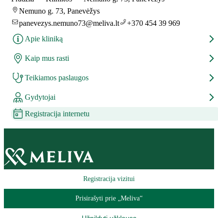
Nemuno g. 73, Panevėžys
panevezys.nemuno73@meliva.lt
+370 454 39 969
Apie kliniką
Kaip mus rasti
Teikiamos paslaugos
Gydytojai
Registracija internetu
Registracija vizitui
Prisirašyti prie „Meliva“
Užpildyti užklausą