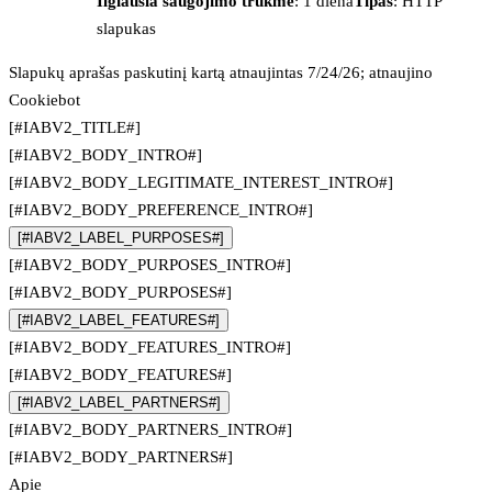
Ilgiausia saugojimo trukmė
: 1 diena
Tipas
: HTTP
slapukas
Slapukų aprašas paskutinį kartą atnaujintas 7/24/26; atnaujino
Cookiebot
[#IABV2_TITLE#]
[#IABV2_BODY_INTRO#]
[#IABV2_BODY_LEGITIMATE_INTEREST_INTRO#]
[#IABV2_BODY_PREFERENCE_INTRO#]
[#IABV2_LABEL_PURPOSES#]
[#IABV2_BODY_PURPOSES_INTRO#]
[#IABV2_BODY_PURPOSES#]
[#IABV2_LABEL_FEATURES#]
[#IABV2_BODY_FEATURES_INTRO#]
[#IABV2_BODY_FEATURES#]
[#IABV2_LABEL_PARTNERS#]
[#IABV2_BODY_PARTNERS_INTRO#]
[#IABV2_BODY_PARTNERS#]
Apie