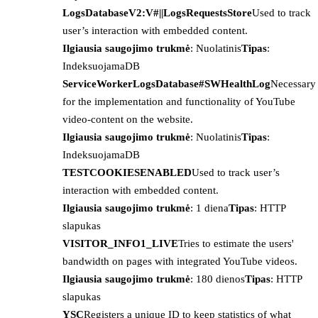
LogsDatabaseV2:V#||LogsRequestsStore
Used to track
user’s interaction with embedded content.
Ilgiausia saugojimo trukmė
: Nuolatinis
Tipas
:
IndeksuojamaDB
ServiceWorkerLogsDatabase#SWHealthLog
Necessary
for the implementation and functionality of YouTube
video-content on the website.
Ilgiausia saugojimo trukmė
: Nuolatinis
Tipas
:
IndeksuojamaDB
TESTCOOKIESENABLED
Used to track user’s
interaction with embedded content.
Ilgiausia saugojimo trukmė
: 1 diena
Tipas
: HTTP
slapukas
VISITOR_INFO1_LIVE
Tries to estimate the users'
bandwidth on pages with integrated YouTube videos.
Ilgiausia saugojimo trukmė
: 180 dienos
Tipas
: HTTP
slapukas
YSC
Registers a unique ID to keep statistics of what