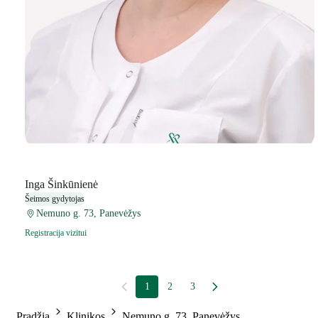
Inga Šinkūnienė
Šeimos gydytojas
Nemuno g. 73, Panevėžys
Registracija vizitui
1
2
3
Pradžia
Klinikos
Nemuno g. 73, Panevėžys