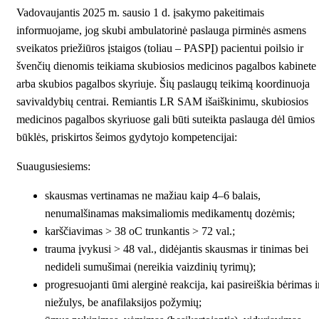
Vadovaujantis 2025 m. sausio 1 d. įsakymo pakeitimais
informuojame, jog skubi ambulatorinė paslauga pirminės asmens
sveikatos priežiūros įstaigos (toliau – PASPĮ) pacientui poilsio ir
švenčių dienomis teikiama skubiosios medicinos pagalbos kabinete
arba skubios pagalbos skyriuje. Šių paslaugų teikimą koordinuoja
savivaldybių centrai. Remiantis LR SAM išaiškinimu, skubiosios
medicinos pagalbos skyriuose gali būti suteikta paslauga dėl ūmios
būklės, priskirtos šeimos gydytojo kompetencijai:
Suaugusiesiems:
skausmas vertinamas ne mažiau kaip 4–6 balais,
nenumalšinamas maksimaliomis medikamentų dozėmis;
karščiavimas > 38 oC trunkantis > 72 val.;
trauma įvykusi > 48 val., didėjantis skausmas ir tinimas bei
nedideli sumušimai (nereikia vaizdinių tyrimų);
progresuojanti ūmi alerginė reakcija, kai pasireiškia bėrimas i
niežulys, be anafilaksijos požymių;