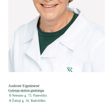
Audronė Eigminienė
Gydytojas akušeris-ginekologas
Nemuno g. 73, Panevėžys
Žalioji g. 16, Radviliškis