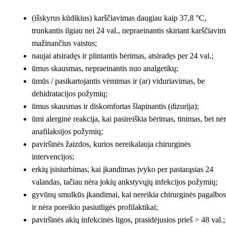
(išskyrus kūdikius) karščiavimas daugiau kaip 37,8 °C,
trunkantis ilgiau nei 24 val., nepraeinantis skiriant karščiavim
mažinančius vaistus;
naujai atsiradęs ir plintantis bėrimas, atsiradęs per 24 val.;
ūmus skausmas, nepraeinantis nuo analgetikų;
ūmūs / pasikartojantis vėmimas ir (ar) viduriavimas, be
dehidratacijos požymių;
ūmus skausmas ir diskomfortas šlapinantis (dizurija);
ūmi alerginė reakcija, kai pasireiškia bėrimas, tinimas, bet nė
anafilaksijos požymių;
paviršinės žaizdos, kurios nereikalauja chirurginės
intervencijos;
erkių įsisiurbimas, kai įkandimas įvyko per pastarąsias 24
valandas, tačiau nėra jokių ankstyvųjų infekcijos požymių;
gyvūnų smulkūs įkandimai, kai nereikia chirurginės pagalbos
ir nėra poreikio pasiutligės profilaktikai;
paviršinės akių infekcinės ligos, prasidėjusios prieš > 48 val.;