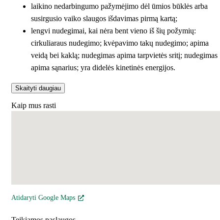
laikino nedarbingumo pažymėjimo dėl ūmios būklės arba
susirgusio vaiko slaugos išdavimas pirmą kartą;
lengvi nudegimai, kai nėra bent vieno iš šių požymių:
cirkuliaraus nudegimo; kvėpavimo takų nudegimo; apima
veidą bei kaklą; nudegimas apima tarpvietės sritį; nudegimas
apima sąnarius; yra didelės kinetinės energijos.
Skaityti daugiau
Kaip mus rasti
Atidaryti Google Maps
Teikiamos paslaugos