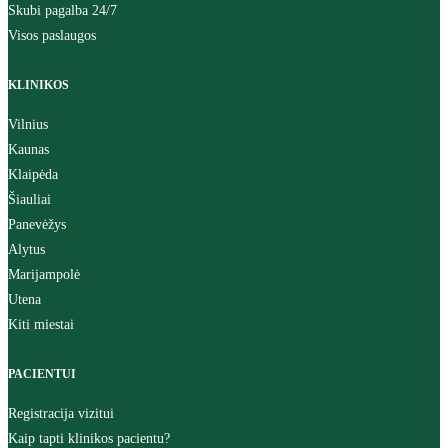
Skubi pagalba 24/7
Visos paslaugos
KLINIKOS
Vilnius
Kaunas
Klaipėda
Šiauliai
Panevėžys
Alytus
Marijampolė
Utena
Kiti miestai
PACIENTUI
Registracija vizitui
Kaip tapti klinikos pacientu?