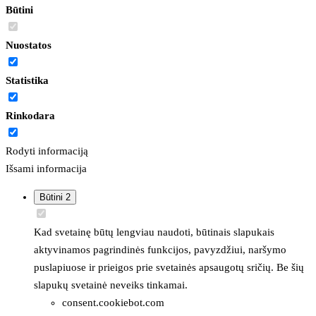
Būtini
Nuostatos
Statistika
Rinkodara
Rodyti informaciją
Išsami informacija
Būtini
2
Kad svetainę būtų lengviau naudoti, būtinais slapukais
aktyvinamos pagrindinės funkcijos, pavyzdžiui, naršymo
puslapiuose ir prieigos prie svetainės apsaugotų sričių. Be šių
slapukų svetainė neveiks tinkamai.
consent.cookiebot.com