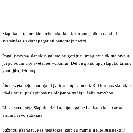
Slapukai – tai nedideli tekstiniai failai, kuriuos galima naudoti 
svetainėse siekiant pagerinti naudotojo patirtį.
Pagal įstatymą slapukus galime saugoti jūsų įrenginyje tik tuo atveju, 
jei jie būtini šios svetainės veikimui. Dėl visų kitų tipų slapukų turime 
gauti jūsų leidimą.
Šioje svetainėje naudojami įvairių tipų slapukai. Kai kuriuos slapukus 
įdeda mūsų puslapiuose naudojamos trečiųjų šalių tarnybos.
Mūsų svetainėje Slapukų deklaracijoje galite bet kada keisti arba 
atsiimti savo sutikimą.
Sužinoti išsamiau, kas mes tokie, kaip su mumis galite susisiekti ir 