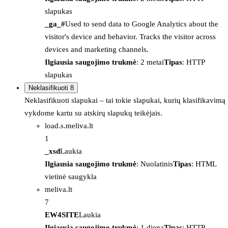
slapukas
_ga_#
Used to send data to Google Analytics about the
visitor's device and behavior. Tracks the visitor across
devices and marketing channels.
Ilgiausia saugojimo trukmė
: 2 metai
Tipas
: HTTP
slapukas
Neklasifikuoti
8
Neklasifikuoti slapukai – tai tokie slapukai, kurių klasifikavimą
vykdome kartu su atskirų slapukų teikėjais.
load.s.meliva.lt
1
_xsd
Laukia
Ilgiausia saugojimo trukmė
: Nuolatinis
Tipas
: HTML
vietinė saugykla
meliva.lt
7
EW4SITE
Laukia
Ilgiausia saugojimo trukmė
: 1 diena
Tipas
: HTTP