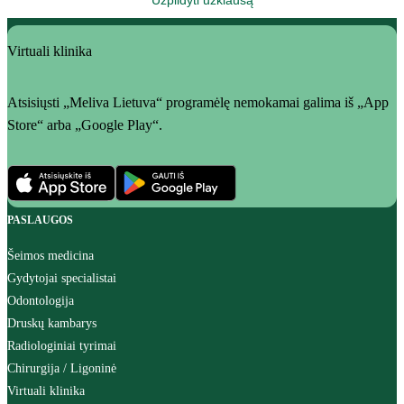
Virtuali klinika
Atsisiųsti „Meliva Lietuva“ programėlę nemokamai galima iš „App
Store“ arba „Google Play“.
PASLAUGOS
Šeimos medicina
Gydytojai specialistai
Odontologija
Druskų kambarys
Radiologiniai tyrimai
Chirurgija / Ligoninė
Virtuali klinika