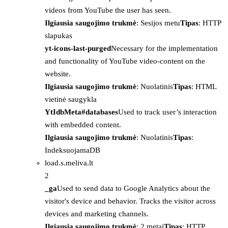
videos from YouTube the user has seen.
Ilgiausia saugojimo trukmė
: Sesijos metu
Tipas
: HTTP
slapukas
yt-icons-last-purged
Necessary for the implementation
and functionality of YouTube video-content on the
website.
Ilgiausia saugojimo trukmė
: Nuolatinis
Tipas
: HTML
vietinė saugykla
YtIdbMeta#databases
Used to track user’s interaction
with embedded content.
Ilgiausia saugojimo trukmė
: Nuolatinis
Tipas
:
IndeksuojamaDB
load.s.meliva.lt
2
_ga
Used to send data to Google Analytics about the
visitor's device and behavior. Tracks the visitor across
devices and marketing channels.
Ilgiausia saugojimo trukmė
: 2 metai
Tipas
: HTTP