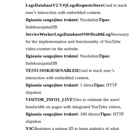
LogsDatabaseV2:V#||LogsRequestsStore
Used to track
user’s interaction with embedded content.
Ilgiausia saugojimo trukmė
: Nuolatinis
Tipas
:
IndeksuojamaDB
ServiceWorkerLogsDatabase#SWHealthLog
Necessary
for the implementation and functionality of YouTube
video-content on the website.
Ilgiausia saugojimo trukmė
: Nuolatinis
Tipas
:
IndeksuojamaDB
TESTCOOKIESENABLED
Used to track user’s
interaction with embedded content.
Ilgiausia saugojimo trukmė
: 1 diena
Tipas
: HTTP
slapukas
VISITOR_INFO1_LIVE
Tries to estimate the users'
bandwidth on pages with integrated YouTube videos.
Ilgiausia saugojimo trukmė
: 180 dienos
Tipas
: HTTP
slapukas
YSC
Registers a unique ID to keep statistics of what