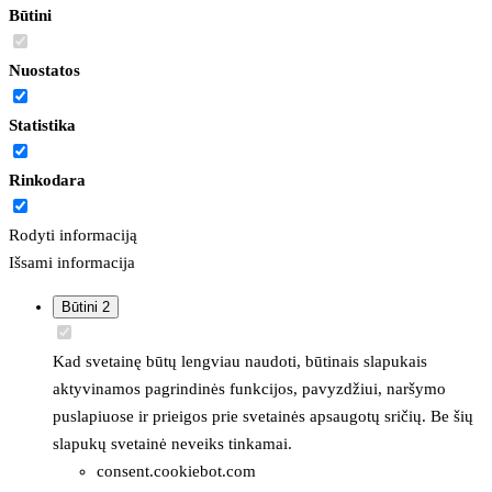
Būtini
Nuostatos
Statistika
Rinkodara
Rodyti informaciją
Išsami informacija
Būtini
2
Kad svetainę būtų lengviau naudoti, būtinais slapukais
aktyvinamos pagrindinės funkcijos, pavyzdžiui, naršymo
puslapiuose ir prieigos prie svetainės apsaugotų sričių. Be šių
slapukų svetainė neveiks tinkamai.
consent.cookiebot.com