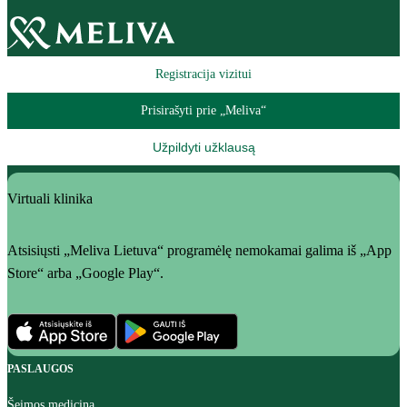
Registracija vizitui
Prisirašyti prie „Meliva“
Užpildyti užklausą
Virtuali klinika
Atsisiųsti „Meliva Lietuva“ programėlę nemokamai galima iš „App
Store“ arba „Google Play“.
PASLAUGOS
Šeimos medicina