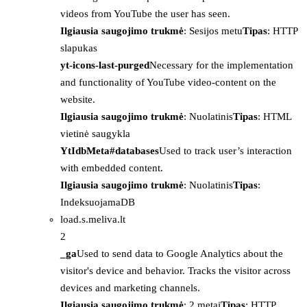
videos from YouTube the user has seen.
Ilgiausia saugojimo trukmė
: Sesijos metu
Tipas
: HTTP
slapukas
yt-icons-last-purged
Necessary for the implementation
and functionality of YouTube video-content on the
website.
Ilgiausia saugojimo trukmė
: Nuolatinis
Tipas
: HTML
vietinė saugykla
YtIdbMeta#databases
Used to track user’s interaction
with embedded content.
Ilgiausia saugojimo trukmė
: Nuolatinis
Tipas
:
IndeksuojamaDB
load.s.meliva.lt
2
_ga
Used to send data to Google Analytics about the
visitor's device and behavior. Tracks the visitor across
devices and marketing channels.
Ilgiausia saugojimo trukmė
: 2 metai
Tipas
: HTTP