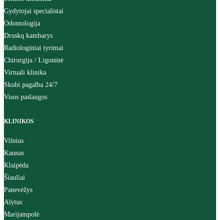
Gydytojai specialistai
Odontologija
Druskų kambarys
Radiologiniai tyrimai
Chirurgija / Ligoninė
Virtuali klinika
Skubi pagalba 24/7
Visos paslaugos
KLINIKOS
Vilnius
Kaunas
Klaipėda
Šiauliai
Panevėžys
Alytus
Marijampolė