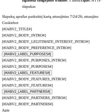
Ilgiausia saugojimo trukmė
: 1 diena
Tipas
: HTTP
slapukas
Slapukų aprašas paskutinį kartą atnaujintas 7/24/26; atnaujino
Cookiebot
[#IABV2_TITLE#]
[#IABV2_BODY_INTRO#]
[#IABV2_BODY_LEGITIMATE_INTEREST_INTRO#]
[#IABV2_BODY_PREFERENCE_INTRO#]
[#IABV2_LABEL_PURPOSES#]
[#IABV2_BODY_PURPOSES_INTRO#]
[#IABV2_BODY_PURPOSES#]
[#IABV2_LABEL_FEATURES#]
[#IABV2_BODY_FEATURES_INTRO#]
[#IABV2_BODY_FEATURES#]
[#IABV2_LABEL_PARTNERS#]
[#IABV2_BODY_PARTNERS_INTRO#]
[#IABV2_BODY_PARTNERS#]
Apie