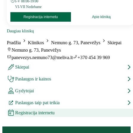
I-V 08:00-19:00
VI-VII Nedirbame
Registracija internetu
Apie kliniką
Daugiau klinikų
Pradžia
Klinikos
Nemuno g. 73, Panevėžys
Skiepai
Nemuno g. 73, Panevėžys
panevezys.nemuno73@meliva.lt
+370 454 39 969
Skiepai
Paslaugos ir kainos
Gydytojai
Paslaugas taip pat teikia
Registracija internetu