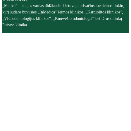
„Meliva“ – naujas vardas didžiausio Lietuvoje privačios medicinos tinklo,
kurį sudaro buvusios „InMedica“ šeimos klinikos, „Kardiolitos klinikos“,
„VIC odontologijos klinikos“, „Panevėžio odontologai“ bei Druskininkų
Pušyno klinika.