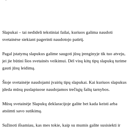
Slapukai – tai nedideli tekstiniai failai, kuriuos galima naudoti 
svetainėse siekiant pagerinti naudotojo patirtį.
Pagal įstatymą slapukus galime saugoti jūsų įrenginyje tik tuo atveju, 
jei jie būtini šios svetainės veikimui. Dėl visų kitų tipų slapukų turime 
gauti jūsų leidimą.
Šioje svetainėje naudojami įvairių tipų slapukai. Kai kuriuos slapukus 
įdeda mūsų puslapiuose naudojamos trečiųjų šalių tarnybos.
Mūsų svetainėje Slapukų deklaracijoje galite bet kada keisti arba 
atsiimti savo sutikimą.
Sužinoti išsamiau, kas mes tokie, kaip su mumis galite susisiekti ir 