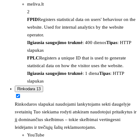
meliva.lt
2
FPID
Registers statistical data on users' behaviour on the
website. Used for internal analytics by the website
operator.
Ilgiausia saugojimo trukmė
: 400 dienos
Tipas
: HTTP
slapukas
FPLC
Registers a unique ID that is used to generate
statistical data on how the visitor uses the website.
Ilgiausia saugojimo trukmė
: 1 diena
Tipas
: HTTP
slapukas
Rinkodara
13
Rinkodaros slapukai naudojami lankytojams sekti daugelyje
svetainių Tuo siekiama rodyti atskiram naudotojui pritaikytus ir
jį dominančius skelbimus – tokie skelbimai vertingesni
leidėjams ir trečiųjų šalių reklamuotojams.
YouTube