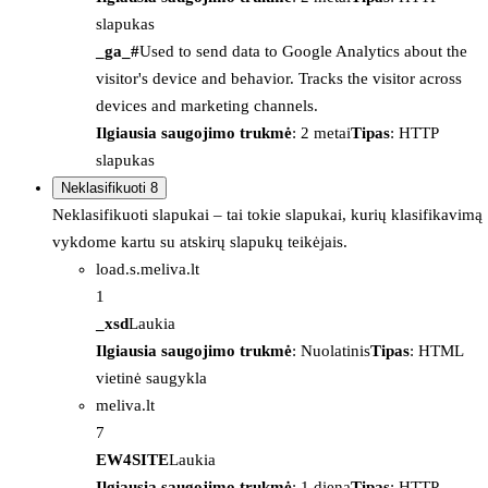
slapukas
_ga_#
Used to send data to Google Analytics about the
visitor's device and behavior. Tracks the visitor across
devices and marketing channels.
Ilgiausia saugojimo trukmė
: 2 metai
Tipas
: HTTP
slapukas
Neklasifikuoti
8
Neklasifikuoti slapukai – tai tokie slapukai, kurių klasifikavimą
vykdome kartu su atskirų slapukų teikėjais.
load.s.meliva.lt
1
_xsd
Laukia
Ilgiausia saugojimo trukmė
: Nuolatinis
Tipas
: HTML
vietinė saugykla
meliva.lt
7
EW4SITE
Laukia
Ilgiausia saugojimo trukmė
: 1 diena
Tipas
: HTTP