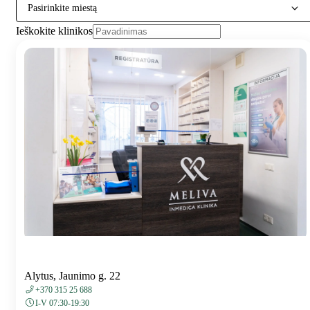
Pasirinkite miestą
Ieškokite klinikos
Alytus, Jaunimo g. 22
+370 315 25 688
I-V 07:30-19:30