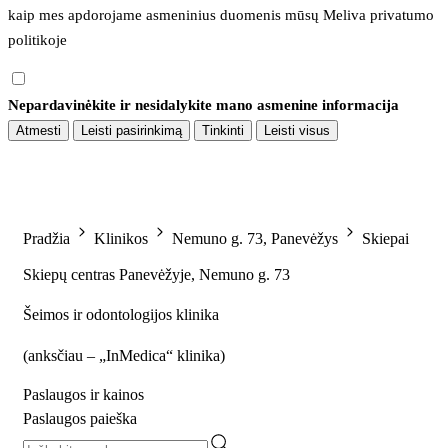
kaip mes apdorojame asmeninius duomenis mūsų 
Meliva privatumo 
politikoje
Nepardavinėkite ir nesidalykite mano asmenine informacija
Atmesti
Leisti pasirinkimą
Tinkinti
Leisti visus
Pradžia
Klinikos
Nemuno g. 73, Panevėžys
Skiepai
Skiepų centras Panevėžyje, Nemuno g. 73
Šeimos ir odontologijos klinika
(
anksčiau – „InMedica“ klinika
)
Paslaugos ir kainos
Paslaugos paieška