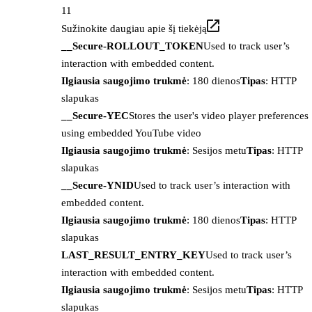
11
Sužinokite daugiau apie šį tiekėją
__Secure-ROLLOUT_TOKEN
Used to track user’s
interaction with embedded content.
Ilgiausia saugojimo trukmė
: 180 dienos
Tipas
: HTTP
slapukas
__Secure-YEC
Stores the user's video player preferences
using embedded YouTube video
Ilgiausia saugojimo trukmė
: Sesijos metu
Tipas
: HTTP
slapukas
__Secure-YNID
Used to track user’s interaction with
embedded content.
Ilgiausia saugojimo trukmė
: 180 dienos
Tipas
: HTTP
slapukas
LAST_RESULT_ENTRY_KEY
Used to track user’s
interaction with embedded content.
Ilgiausia saugojimo trukmė
: Sesijos metu
Tipas
: HTTP
slapukas