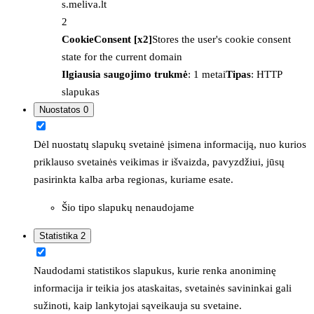
s.meliva.lt
2
CookieConsent [x2]
Stores the user's cookie consent
state for the current domain
Ilgiausia saugojimo trukmė
: 1 metai
Tipas
: HTTP
slapukas
Nuostatos
0
Dėl nuostatų slapukų svetainė įsimena informaciją, nuo kurios
priklauso svetainės veikimas ir išvaizda, pavyzdžiui, jūsų
pasirinkta kalba arba regionas, kuriame esate.
Šio tipo slapukų nenaudojame
Statistika
2
Naudodami statistikos slapukus, kurie renka anoniminę
informacija ir teikia jos ataskaitas, svetainės savininkai gali
sužinoti, kaip lankytojai sąveikauja su svetaine.