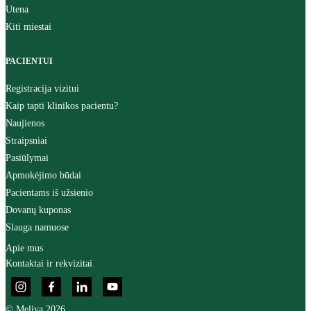
Utena
Kiti miestai
PACIENTUI
Registracija vizitui
Kaip tapti klinikos pacientu?
Naujienos
Straipsniai
Pasiūlymai
Apmokėjimo būdai
Pacientams iš užsienio
Dovanų kuponas
Slauga namuose
Apie mus
Kontaktai ir rekvizitai
© Meliva 2026