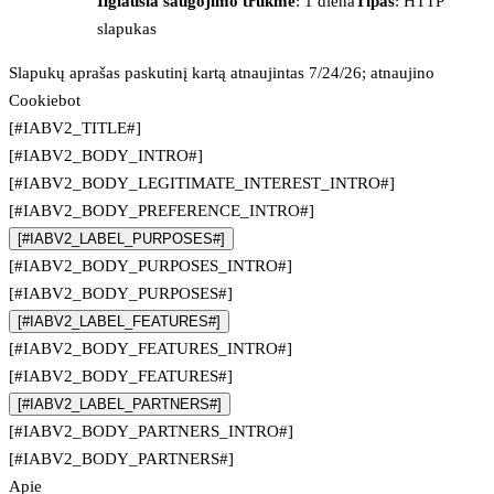
Ilgiausia saugojimo trukmė
: 1 diena
Tipas
: HTTP
slapukas
Slapukų aprašas paskutinį kartą atnaujintas 7/24/26; atnaujino
Cookiebot
[#IABV2_TITLE#]
[#IABV2_BODY_INTRO#]
[#IABV2_BODY_LEGITIMATE_INTEREST_INTRO#]
[#IABV2_BODY_PREFERENCE_INTRO#]
[#IABV2_LABEL_PURPOSES#]
[#IABV2_BODY_PURPOSES_INTRO#]
[#IABV2_BODY_PURPOSES#]
[#IABV2_LABEL_FEATURES#]
[#IABV2_BODY_FEATURES_INTRO#]
[#IABV2_BODY_FEATURES#]
[#IABV2_LABEL_PARTNERS#]
[#IABV2_BODY_PARTNERS_INTRO#]
[#IABV2_BODY_PARTNERS#]
Apie