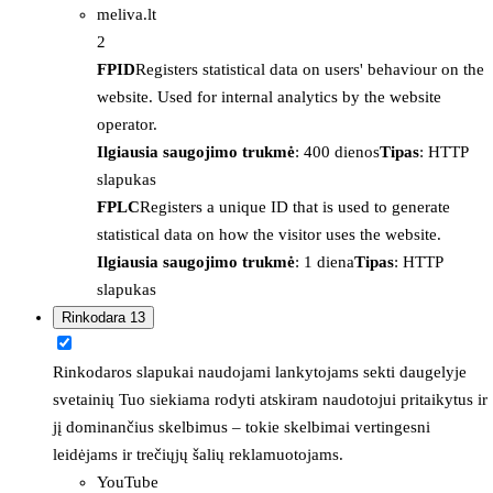
meliva.lt
2
FPID
Registers statistical data on users' behaviour on the
website. Used for internal analytics by the website
operator.
Ilgiausia saugojimo trukmė
: 400 dienos
Tipas
: HTTP
slapukas
FPLC
Registers a unique ID that is used to generate
statistical data on how the visitor uses the website.
Ilgiausia saugojimo trukmė
: 1 diena
Tipas
: HTTP
slapukas
Rinkodara
13
Rinkodaros slapukai naudojami lankytojams sekti daugelyje
svetainių Tuo siekiama rodyti atskiram naudotojui pritaikytus ir
jį dominančius skelbimus – tokie skelbimai vertingesni
leidėjams ir trečiųjų šalių reklamuotojams.
YouTube