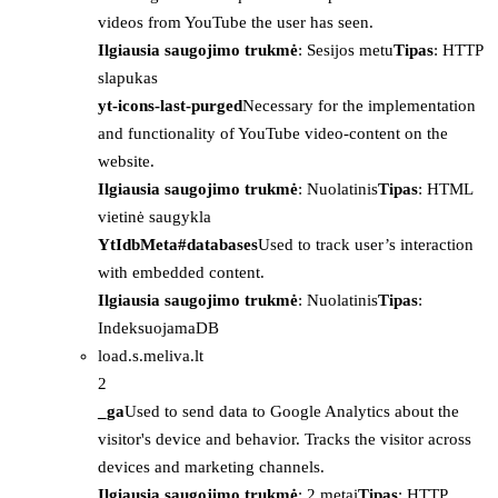
videos from YouTube the user has seen.
Ilgiausia saugojimo trukmė
: Sesijos metu
Tipas
: HTTP
slapukas
yt-icons-last-purged
Necessary for the implementation
and functionality of YouTube video-content on the
website.
Ilgiausia saugojimo trukmė
: Nuolatinis
Tipas
: HTML
vietinė saugykla
YtIdbMeta#databases
Used to track user’s interaction
with embedded content.
Ilgiausia saugojimo trukmė
: Nuolatinis
Tipas
:
IndeksuojamaDB
load.s.meliva.lt
2
_ga
Used to send data to Google Analytics about the
visitor's device and behavior. Tracks the visitor across
devices and marketing channels.
Ilgiausia saugojimo trukmė
: 2 metai
Tipas
: HTTP