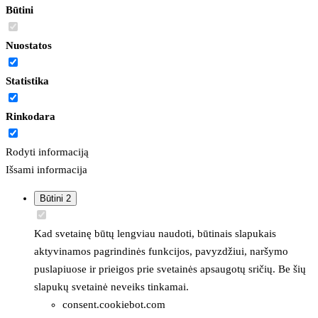
Būtini
Nuostatos
Statistika
Rinkodara
Rodyti informaciją
Išsami informacija
Būtini
2
Kad svetainę būtų lengviau naudoti, būtinais slapukais
aktyvinamos pagrindinės funkcijos, pavyzdžiui, naršymo
puslapiuose ir prieigos prie svetainės apsaugotų sričių. Be šių
slapukų svetainė neveiks tinkamai.
consent.cookiebot.com