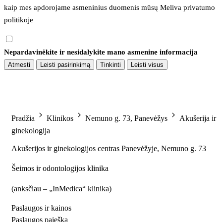
kaip mes apdorojame asmeninius duomenis mūsų 
Meliva privatumo 
politikoje
Nepardavinėkite ir nesidalykite mano asmenine informacija
Atmesti
Leisti pasirinkimą
Tinkinti
Leisti visus
Pradžia
Klinikos
Nemuno g. 73, Panevėžys
Akušerija ir
ginekologija
Akušerijos ir ginekologijos centras Panevėžyje, Nemuno g. 73
Šeimos ir odontologijos klinika
(
anksčiau – „InMedica“ klinika
)
Paslaugos ir kainos
Paslaugos paieška