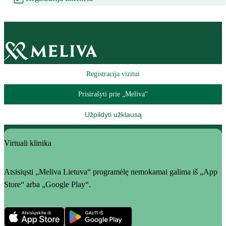
Registracija vizitui
Prisirašyti prie „Meliva“
Užpildyti užklausą
Virtuali klinika
Atsisiųsti „Meliva Lietuva“ programėlę nemokamai galima iš „App
Store“ arba „Google Play“.