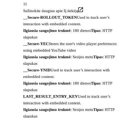
11
Sužinokite daugiau apie šį tiekėją
__Secure-ROLLOUT_TOKEN
Used to track user’s
interaction with embedded content.
Ilgiausia saugojimo trukmė
: 180 dienos
Tipas
: HTTP
slapukas
__Secure-YEC
Stores the user's video player preferences
using embedded YouTube video
Ilgiausia saugojimo trukmė
: Sesijos metu
Tipas
: HTTP
slapukas
__Secure-YNID
Used to track user’s interaction with
embedded content.
Ilgiausia saugojimo trukmė
: 180 dienos
Tipas
: HTTP
slapukas
LAST_RESULT_ENTRY_KEY
Used to track user’s
interaction with embedded content.
Ilgiausia saugojimo trukmė
: Sesijos metu
Tipas
: HTTP
slapukas