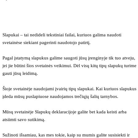
Slapukai – tai nedideli tekstiniai failai, kuriuos galima naudoti 
svetainėse siekiant pagerinti naudotojo patirtį.
Pagal įstatymą slapukus galime saugoti jūsų įrenginyje tik tuo atveju, 
jei jie būtini šios svetainės veikimui. Dėl visų kitų tipų slapukų turime 
gauti jūsų leidimą.
Šioje svetainėje naudojami įvairių tipų slapukai. Kai kuriuos slapukus 
įdeda mūsų puslapiuose naudojamos trečiųjų šalių tarnybos.
Mūsų svetainėje Slapukų deklaracijoje galite bet kada keisti arba 
atsiimti savo sutikimą.
Sužinoti išsamiau, kas mes tokie, kaip su mumis galite susisiekti ir 