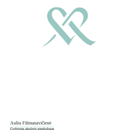
Aušra Filimanavičienė
Gydytojas akušeris-ginekologas