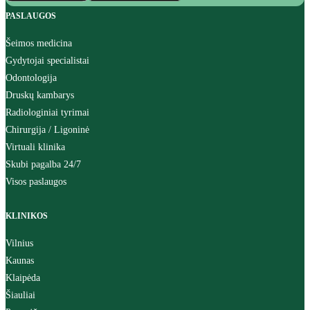
PASLAUGOS
Šeimos medicina
Gydytojai specialistai
Odontologija
Druskų kambarys
Radiologiniai tyrimai
Chirurgija / Ligoninė
Virtuali klinika
Skubi pagalba 24/7
Visos paslaugos
KLINIKOS
Vilnius
Kaunas
Klaipėda
Šiauliai