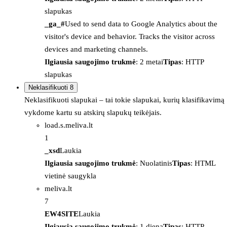
slapukas
_ga_#
Used to send data to Google Analytics about the
visitor's device and behavior. Tracks the visitor across
devices and marketing channels.
Ilgiausia saugojimo trukmė
: 2 metai
Tipas
: HTTP
slapukas
Neklasifikuoti
8
Neklasifikuoti slapukai – tai tokie slapukai, kurių klasifikavimą
vykdome kartu su atskirų slapukų teikėjais.
load.s.meliva.lt
1
_xsd
Laukia
Ilgiausia saugojimo trukmė
: Nuolatinis
Tipas
: HTML
vietinė saugykla
meliva.lt
7
EW4SITE
Laukia
Ilgiausia saugojimo trukmė
: 1 diena
Tipas
: HTTP