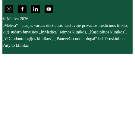
© Meliva 2026
„Meliva“ – naujas vardas didžiausio Lietuvoje privačios medicinos tinklo,
kurį sudaro buvusios „InMedica“ šeimos klinikos, „Kardiolitos klinikos“,
„VIC odontologijos klinikos“, „Panevėžio odontologai“ bei Druskininkų
Pušyno klinika.