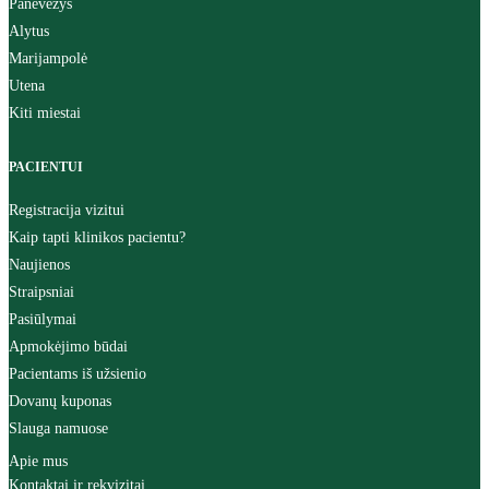
Panevėžys
Alytus
Marijampolė
Utena
Kiti miestai
PACIENTUI
Registracija vizitui
Kaip tapti klinikos pacientu?
Naujienos
Straipsniai
Pasiūlymai
Apmokėjimo būdai
Pacientams iš užsienio
Dovanų kuponas
Slauga namuose
Apie mus
Kontaktai ir rekvizitai