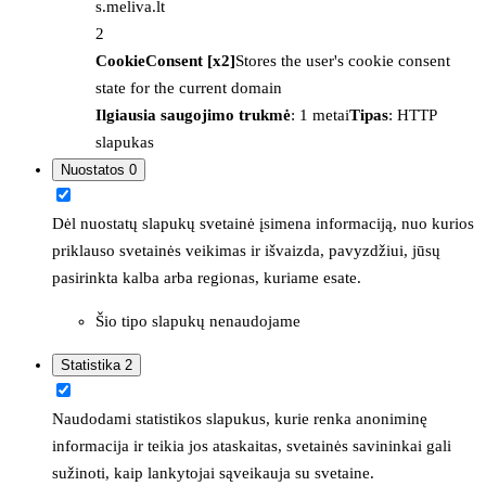
s.meliva.lt
2
CookieConsent [x2]
Stores the user's cookie consent
state for the current domain
Ilgiausia saugojimo trukmė
: 1 metai
Tipas
: HTTP
slapukas
Nuostatos
0
Dėl nuostatų slapukų svetainė įsimena informaciją, nuo kurios
priklauso svetainės veikimas ir išvaizda, pavyzdžiui, jūsų
pasirinkta kalba arba regionas, kuriame esate.
Šio tipo slapukų nenaudojame
Statistika
2
Naudodami statistikos slapukus, kurie renka anoniminę
informacija ir teikia jos ataskaitas, svetainės savininkai gali
sužinoti, kaip lankytojai sąveikauja su svetaine.