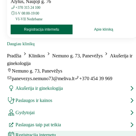
Alytus, Naujoji g. 76
+370 315 24 100
I-V 08:00-19:00
VI-VII Nedirbame
Registracija internetu
Apie kliniką
Daugiau klinikų
Pradžia
Klinikos
Nemuno g. 73, Panevėžys
Akušerija ir
ginekologija
Nemuno g. 73, Panevėžys
panevezys.nemuno73@meliva.lt
+370 454 39 969
Akušerija ir ginekologija
Paslaugos ir kainos
Gydytojai
Paslaugas taip pat teikia
Registracija internetu