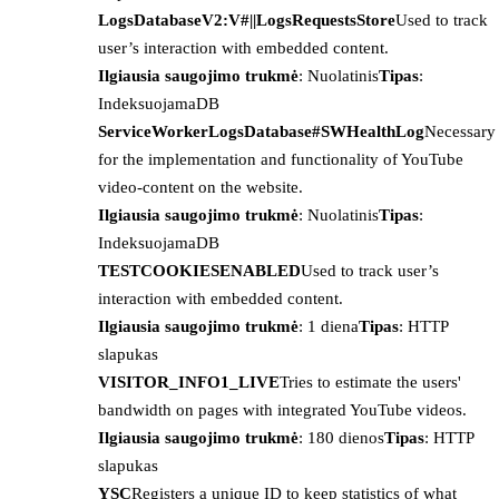
LogsDatabaseV2:V#||LogsRequestsStore
Used to track
user’s interaction with embedded content.
Ilgiausia saugojimo trukmė
: Nuolatinis
Tipas
:
IndeksuojamaDB
ServiceWorkerLogsDatabase#SWHealthLog
Necessary
for the implementation and functionality of YouTube
video-content on the website.
Ilgiausia saugojimo trukmė
: Nuolatinis
Tipas
:
IndeksuojamaDB
TESTCOOKIESENABLED
Used to track user’s
interaction with embedded content.
Ilgiausia saugojimo trukmė
: 1 diena
Tipas
: HTTP
slapukas
VISITOR_INFO1_LIVE
Tries to estimate the users'
bandwidth on pages with integrated YouTube videos.
Ilgiausia saugojimo trukmė
: 180 dienos
Tipas
: HTTP
slapukas
YSC
Registers a unique ID to keep statistics of what