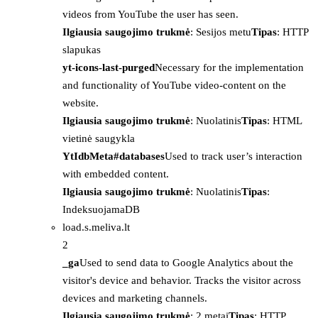
videos from YouTube the user has seen.
Ilgiausia saugojimo trukmė
: Sesijos metu
Tipas
: HTTP
slapukas
yt-icons-last-purged
Necessary for the implementation
and functionality of YouTube video-content on the
website.
Ilgiausia saugojimo trukmė
: Nuolatinis
Tipas
: HTML
vietinė saugykla
YtIdbMeta#databases
Used to track user’s interaction
with embedded content.
Ilgiausia saugojimo trukmė
: Nuolatinis
Tipas
:
IndeksuojamaDB
load.s.meliva.lt
2
_ga
Used to send data to Google Analytics about the
visitor's device and behavior. Tracks the visitor across
devices and marketing channels.
Ilgiausia saugojimo trukmė
: 2 metai
Tipas
: HTTP