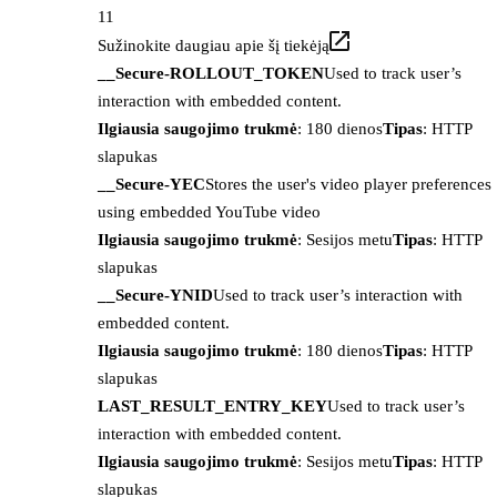
11
Sužinokite daugiau apie šį tiekėją
__Secure-ROLLOUT_TOKEN
Used to track user’s
interaction with embedded content.
Ilgiausia saugojimo trukmė
: 180 dienos
Tipas
: HTTP
slapukas
__Secure-YEC
Stores the user's video player preferences
using embedded YouTube video
Ilgiausia saugojimo trukmė
: Sesijos metu
Tipas
: HTTP
slapukas
__Secure-YNID
Used to track user’s interaction with
embedded content.
Ilgiausia saugojimo trukmė
: 180 dienos
Tipas
: HTTP
slapukas
LAST_RESULT_ENTRY_KEY
Used to track user’s
interaction with embedded content.
Ilgiausia saugojimo trukmė
: Sesijos metu
Tipas
: HTTP
slapukas