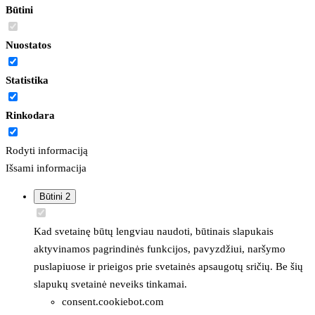
Būtini
Nuostatos
Statistika
Rinkodara
Rodyti informaciją
Išsami informacija
Būtini
2
Kad svetainę būtų lengviau naudoti, būtinais slapukais
aktyvinamos pagrindinės funkcijos, pavyzdžiui, naršymo
puslapiuose ir prieigos prie svetainės apsaugotų sričių. Be šių
slapukų svetainė neveiks tinkamai.
consent.cookiebot.com