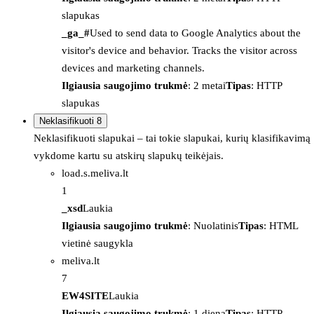
slapukas
_ga_#
Used to send data to Google Analytics about the
visitor's device and behavior. Tracks the visitor across
devices and marketing channels.
Ilgiausia saugojimo trukmė
: 2 metai
Tipas
: HTTP
slapukas
Neklasifikuoti
8
Neklasifikuoti slapukai – tai tokie slapukai, kurių klasifikavimą
vykdome kartu su atskirų slapukų teikėjais.
load.s.meliva.lt
1
_xsd
Laukia
Ilgiausia saugojimo trukmė
: Nuolatinis
Tipas
: HTML
vietinė saugykla
meliva.lt
7
EW4SITE
Laukia
Ilgiausia saugojimo trukmė
: 1 diena
Tipas
: HTTP