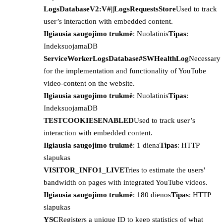
LogsDatabaseV2:V#||LogsRequestsStore
Used to track
user’s interaction with embedded content.
Ilgiausia saugojimo trukmė
: Nuolatinis
Tipas
:
IndeksuojamaDB
ServiceWorkerLogsDatabase#SWHealthLog
Necessary
for the implementation and functionality of YouTube
video-content on the website.
Ilgiausia saugojimo trukmė
: Nuolatinis
Tipas
:
IndeksuojamaDB
TESTCOOKIESENABLED
Used to track user’s
interaction with embedded content.
Ilgiausia saugojimo trukmė
: 1 diena
Tipas
: HTTP
slapukas
VISITOR_INFO1_LIVE
Tries to estimate the users'
bandwidth on pages with integrated YouTube videos.
Ilgiausia saugojimo trukmė
: 180 dienos
Tipas
: HTTP
slapukas
YSC
Registers a unique ID to keep statistics of what