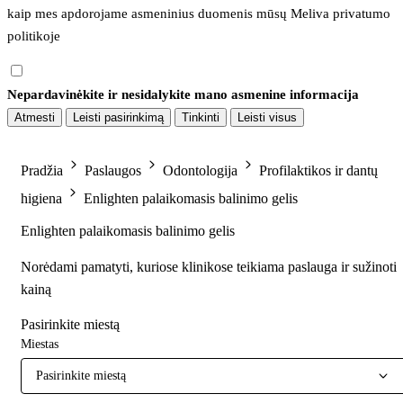
kaip mes apdorojame asmeninius duomenis mūsų 
Meliva privatumo 
politikoje
Nepardavinėkite ir nesidalykite mano asmenine informacija
Atmesti
Leisti pasirinkimą
Tinkinti
Leisti visus
Pradžia
Paslaugos
Odontologija
Profilaktikos ir dantų
higiena
Enlighten palaikomasis balinimo gelis
Enlighten palaikomasis balinimo gelis
Norėdami pamatyti, kuriose klinikose teikiama paslauga ir sužinoti
kainą
Pasirinkite miestą
Miestas
Pasirinkite miestą