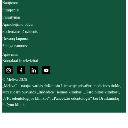
Naujienos
Straipsniai
Pasiūlymai
Apmokėjimo būdai
Pacientams iš užsienio
Dovanų kuponas
Slauga namuose
Apie mus
Kontaktai ir rekvizitai
© Meliva 2026
„Meliva“ – naujas vardas didžiausio Lietuvoje privačios medicinos tinklo,
kurį sudaro buvusios „InMedica“ šeimos klinikos, „Kardiolitos klinikos“,
„VIC odontologijos klinikos“, „Panevėžio odontologai“ bei Druskininkų
Pušyno klinika.