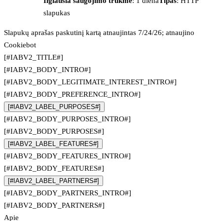
Ilgiausia saugojimo trukmė
: 1 diena
Tipas
: HTTP
slapukas
Slapukų aprašas paskutinį kartą atnaujintas 7/24/26; atnaujino
Cookiebot
[#IABV2_TITLE#]
[#IABV2_BODY_INTRO#]
[#IABV2_BODY_LEGITIMATE_INTEREST_INTRO#]
[#IABV2_BODY_PREFERENCE_INTRO#]
[#IABV2_LABEL_PURPOSES#]
[#IABV2_BODY_PURPOSES_INTRO#]
[#IABV2_BODY_PURPOSES#]
[#IABV2_LABEL_FEATURES#]
[#IABV2_BODY_FEATURES_INTRO#]
[#IABV2_BODY_FEATURES#]
[#IABV2_LABEL_PARTNERS#]
[#IABV2_BODY_PARTNERS_INTRO#]
[#IABV2_BODY_PARTNERS#]
Apie