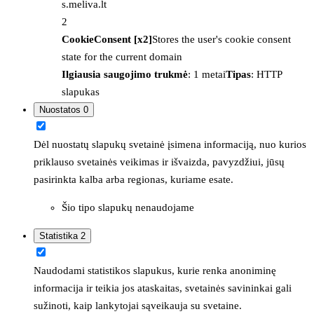
s.meliva.lt
2
CookieConsent [x2]
Stores the user's cookie consent
state for the current domain
Ilgiausia saugojimo trukmė
: 1 metai
Tipas
: HTTP
slapukas
Nuostatos
0
Dėl nuostatų slapukų svetainė įsimena informaciją, nuo kurios
priklauso svetainės veikimas ir išvaizda, pavyzdžiui, jūsų
pasirinkta kalba arba regionas, kuriame esate.
Šio tipo slapukų nenaudojame
Statistika
2
Naudodami statistikos slapukus, kurie renka anoniminę
informacija ir teikia jos ataskaitas, svetainės savininkai gali
sužinoti, kaip lankytojai sąveikauja su svetaine.