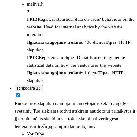
meliva.lt
2
FPID
Registers statistical data on users' behaviour on the
website. Used for internal analytics by the website
operator.
Ilgiausia saugojimo trukmė
: 400 dienos
Tipas
: HTTP
slapukas
FPLC
Registers a unique ID that is used to generate
statistical data on how the visitor uses the website.
Ilgiausia saugojimo trukmė
: 1 diena
Tipas
: HTTP
slapukas
Rinkodara
13
Rinkodaros slapukai naudojami lankytojams sekti daugelyje
svetainių Tuo siekiama rodyti atskiram naudotojui pritaikytus ir
jį dominančius skelbimus – tokie skelbimai vertingesni
leidėjams ir trečiųjų šalių reklamuotojams.
YouTube