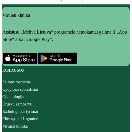
Virtuali klinika
Atsisiųsti „Meliva Lietuva“ programėlę nemokamai galima iš „App
Store“ arba „Google Play“.
PASLAUGOS
Šeimos medicina
Gydytojai specialistai
Odontologija
Druskų kambarys
Radiologiniai tyrimai
Chirurgija / Ligoninė
Virtuali klinika