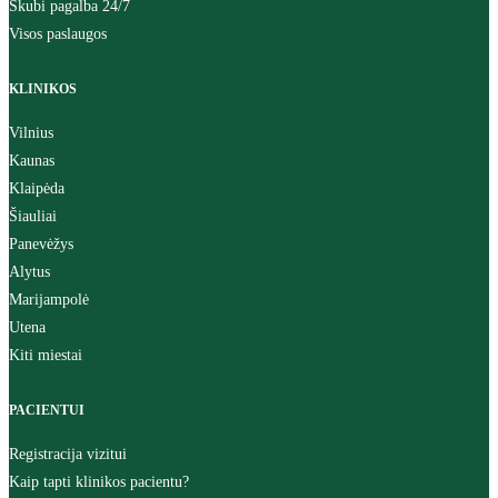
Skubi pagalba 24/7
Visos paslaugos
KLINIKOS
Vilnius
Kaunas
Klaipėda
Šiauliai
Panevėžys
Alytus
Marijampolė
Utena
Kiti miestai
PACIENTUI
Registracija vizitui
Kaip tapti klinikos pacientu?