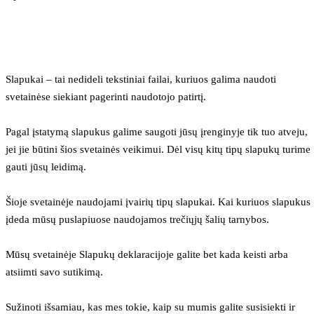
Slapukai – tai nedideli tekstiniai failai, kuriuos galima naudoti 
svetainėse siekiant pagerinti naudotojo patirtį.
Pagal įstatymą slapukus galime saugoti jūsų įrenginyje tik tuo atveju, 
jei jie būtini šios svetainės veikimui. Dėl visų kitų tipų slapukų turime 
gauti jūsų leidimą.
Šioje svetainėje naudojami įvairių tipų slapukai. Kai kuriuos slapukus 
įdeda mūsų puslapiuose naudojamos trečiųjų šalių tarnybos.
Mūsų svetainėje Slapukų deklaracijoje galite bet kada keisti arba 
atsiimti savo sutikimą.
Sužinoti išsamiau, kas mes tokie, kaip su mumis galite susisiekti ir 