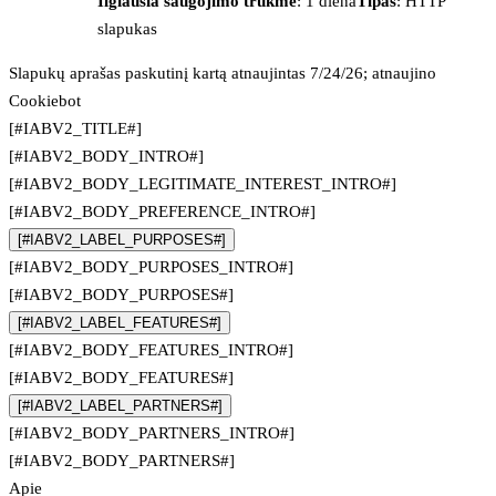
Ilgiausia saugojimo trukmė
: 1 diena
Tipas
: HTTP
slapukas
Slapukų aprašas paskutinį kartą atnaujintas 7/24/26; atnaujino
Cookiebot
[#IABV2_TITLE#]
[#IABV2_BODY_INTRO#]
[#IABV2_BODY_LEGITIMATE_INTEREST_INTRO#]
[#IABV2_BODY_PREFERENCE_INTRO#]
[#IABV2_LABEL_PURPOSES#]
[#IABV2_BODY_PURPOSES_INTRO#]
[#IABV2_BODY_PURPOSES#]
[#IABV2_LABEL_FEATURES#]
[#IABV2_BODY_FEATURES_INTRO#]
[#IABV2_BODY_FEATURES#]
[#IABV2_LABEL_PARTNERS#]
[#IABV2_BODY_PARTNERS_INTRO#]
[#IABV2_BODY_PARTNERS#]
Apie