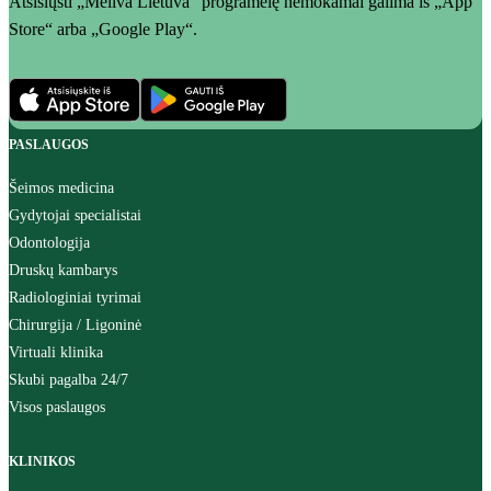
Atsisiųsti „Meliva Lietuva“ programėlę nemokamai galima iš „App
Store“ arba „Google Play“.
PASLAUGOS
Šeimos medicina
Gydytojai specialistai
Odontologija
Druskų kambarys
Radiologiniai tyrimai
Chirurgija / Ligoninė
Virtuali klinika
Skubi pagalba 24/7
Visos paslaugos
KLINIKOS