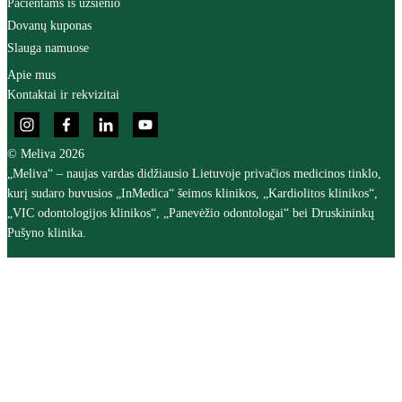
Pacientams iš užsienio
Dovanų kuponas
Slauga namuose
Apie mus
Kontaktai ir rekvizitai
© Meliva 2026
„Meliva“ – naujas vardas didžiausio Lietuvoje privačios medicinos tinklo,
kurį sudaro buvusios „InMedica“ šeimos klinikos, „Kardiolitos klinikos“,
„VIC odontologijos klinikos“, „Panevėžio odontologai“ bei Druskininkų
Pušyno klinika.