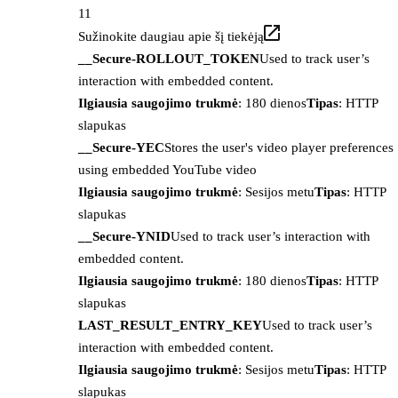
11
Sužinokite daugiau apie šį tiekėją
__Secure-ROLLOUT_TOKEN
Used to track user’s
interaction with embedded content.
Ilgiausia saugojimo trukmė
: 180 dienos
Tipas
: HTTP
slapukas
__Secure-YEC
Stores the user's video player preferences
using embedded YouTube video
Ilgiausia saugojimo trukmė
: Sesijos metu
Tipas
: HTTP
slapukas
__Secure-YNID
Used to track user’s interaction with
embedded content.
Ilgiausia saugojimo trukmė
: 180 dienos
Tipas
: HTTP
slapukas
LAST_RESULT_ENTRY_KEY
Used to track user’s
interaction with embedded content.
Ilgiausia saugojimo trukmė
: Sesijos metu
Tipas
: HTTP
slapukas