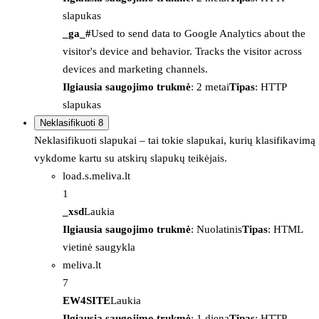
slapukas
_ga_#
Used to send data to Google Analytics about the
visitor's device and behavior. Tracks the visitor across
devices and marketing channels.
Ilgiausia saugojimo trukmė
: 2 metai
Tipas
: HTTP
slapukas
Neklasifikuoti
8
Neklasifikuoti slapukai – tai tokie slapukai, kurių klasifikavimą
vykdome kartu su atskirų slapukų teikėjais.
load.s.meliva.lt
1
_xsd
Laukia
Ilgiausia saugojimo trukmė
: Nuolatinis
Tipas
: HTML
vietinė saugykla
meliva.lt
7
EW4SITE
Laukia
Ilgiausia saugojimo trukmė
: 1 diena
Tipas
: HTTP