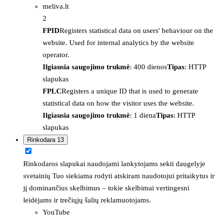
meliva.lt
2
FPID
Registers statistical data on users' behaviour on the
website. Used for internal analytics by the website
operator.
Ilgiausia saugojimo trukmė
: 400 dienos
Tipas
: HTTP
slapukas
FPLC
Registers a unique ID that is used to generate
statistical data on how the visitor uses the website.
Ilgiausia saugojimo trukmė
: 1 diena
Tipas
: HTTP
slapukas
Rinkodara
13
Rinkodaros slapukai naudojami lankytojams sekti daugelyje
svetainių Tuo siekiama rodyti atskiram naudotojui pritaikytus ir
jį dominančius skelbimus – tokie skelbimai vertingesni
leidėjams ir trečiųjų šalių reklamuotojams.
YouTube