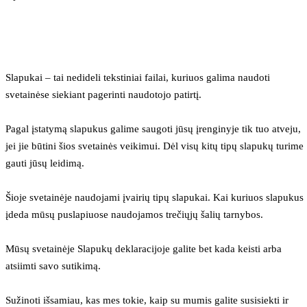
Slapukai – tai nedideli tekstiniai failai, kuriuos galima naudoti 
svetainėse siekiant pagerinti naudotojo patirtį.
Pagal įstatymą slapukus galime saugoti jūsų įrenginyje tik tuo atveju, 
jei jie būtini šios svetainės veikimui. Dėl visų kitų tipų slapukų turime 
gauti jūsų leidimą.
Šioje svetainėje naudojami įvairių tipų slapukai. Kai kuriuos slapukus 
įdeda mūsų puslapiuose naudojamos trečiųjų šalių tarnybos.
Mūsų svetainėje Slapukų deklaracijoje galite bet kada keisti arba 
atsiimti savo sutikimą.
Sužinoti išsamiau, kas mes tokie, kaip su mumis galite susisiekti ir 