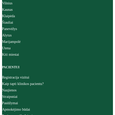
Vilnius
Kaunas
Klaipėda
Šiauliai
Panevėžys
Alytus
Marijampolė
Utena
Kiti miestai
PACIENTUI
Registracija vizitui
Kaip tapti klinikos pacientu?
Naujienos
Straipsniai
Pasiūlymai
Apmokėjimo būdai