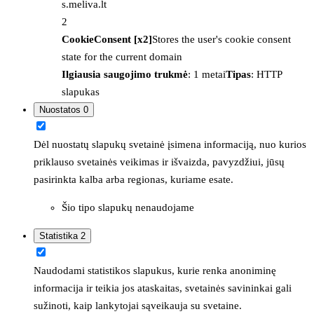
s.meliva.lt
2
CookieConsent [x2]
Stores the user's cookie consent
state for the current domain
Ilgiausia saugojimo trukmė
: 1 metai
Tipas
: HTTP
slapukas
Nuostatos
0
Dėl nuostatų slapukų svetainė įsimena informaciją, nuo kurios
priklauso svetainės veikimas ir išvaizda, pavyzdžiui, jūsų
pasirinkta kalba arba regionas, kuriame esate.
Šio tipo slapukų nenaudojame
Statistika
2
Naudodami statistikos slapukus, kurie renka anoniminę
informacija ir teikia jos ataskaitas, svetainės savininkai gali
sužinoti, kaip lankytojai sąveikauja su svetaine.