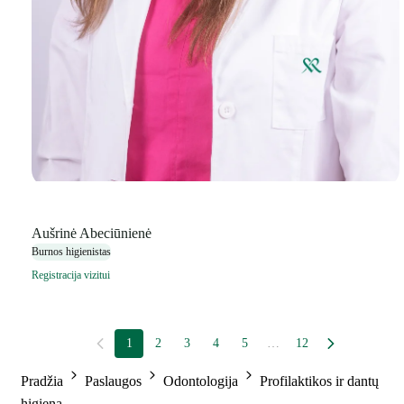
Aušrinė Abeciūnienė
Burnos higienistas
Registracija vizitui
1
2
3
4
5
…
12
Pradžia
Paslaugos
Odontologija
Profilaktikos ir dantų
higiena