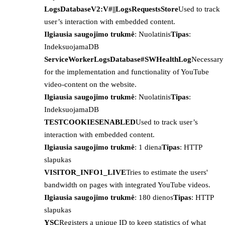
LogsDatabaseV2:V#||LogsRequestsStore
Used to track
user’s interaction with embedded content.
Ilgiausia saugojimo trukmė
: Nuolatinis
Tipas
:
IndeksuojamaDB
ServiceWorkerLogsDatabase#SWHealthLog
Necessary
for the implementation and functionality of YouTube
video-content on the website.
Ilgiausia saugojimo trukmė
: Nuolatinis
Tipas
:
IndeksuojamaDB
TESTCOOKIESENABLED
Used to track user’s
interaction with embedded content.
Ilgiausia saugojimo trukmė
: 1 diena
Tipas
: HTTP
slapukas
VISITOR_INFO1_LIVE
Tries to estimate the users'
bandwidth on pages with integrated YouTube videos.
Ilgiausia saugojimo trukmė
: 180 dienos
Tipas
: HTTP
slapukas
YSC
Registers a unique ID to keep statistics of what