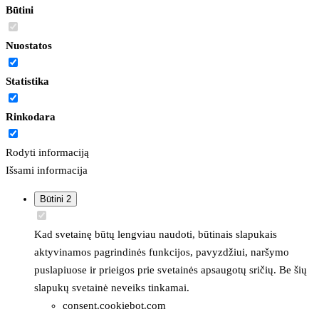
Būtini
Nuostatos
Statistika
Rinkodara
Rodyti informaciją
Išsami informacija
Būtini
2
Kad svetainę būtų lengviau naudoti, būtinais slapukais
aktyvinamos pagrindinės funkcijos, pavyzdžiui, naršymo
puslapiuose ir prieigos prie svetainės apsaugotų sričių. Be šių
slapukų svetainė neveiks tinkamai.
consent.cookiebot.com