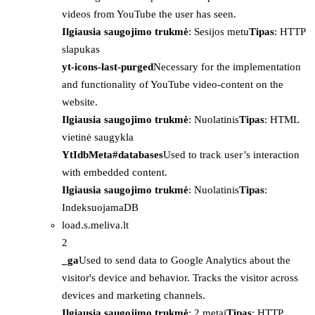
videos from YouTube the user has seen.
Ilgiausia saugojimo trukmė
: Sesijos metu
Tipas
: HTTP
slapukas
yt-icons-last-purged
Necessary for the implementation
and functionality of YouTube video-content on the
website.
Ilgiausia saugojimo trukmė
: Nuolatinis
Tipas
: HTML
vietinė saugykla
YtIdbMeta#databases
Used to track user’s interaction
with embedded content.
Ilgiausia saugojimo trukmė
: Nuolatinis
Tipas
:
IndeksuojamaDB
load.s.meliva.lt
2
_ga
Used to send data to Google Analytics about the
visitor's device and behavior. Tracks the visitor across
devices and marketing channels.
Ilgiausia saugojimo trukmė
: 2 metai
Tipas
: HTTP