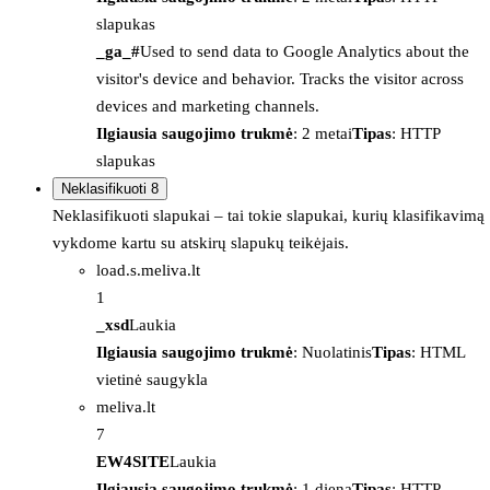
slapukas
_ga_#
Used to send data to Google Analytics about the
visitor's device and behavior. Tracks the visitor across
devices and marketing channels.
Ilgiausia saugojimo trukmė
: 2 metai
Tipas
: HTTP
slapukas
Neklasifikuoti
8
Neklasifikuoti slapukai – tai tokie slapukai, kurių klasifikavimą
vykdome kartu su atskirų slapukų teikėjais.
load.s.meliva.lt
1
_xsd
Laukia
Ilgiausia saugojimo trukmė
: Nuolatinis
Tipas
: HTML
vietinė saugykla
meliva.lt
7
EW4SITE
Laukia
Ilgiausia saugojimo trukmė
: 1 diena
Tipas
: HTTP