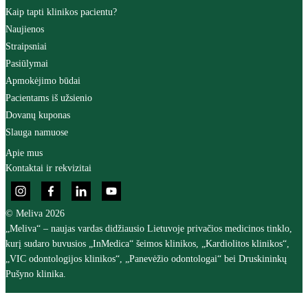
Kaip tapti klinikos pacientu?
Naujienos
Straipsniai
Pasiūlymai
Apmokėjimo būdai
Pacientams iš užsienio
Dovanų kuponas
Slauga namuose
Apie mus
Kontaktai ir rekvizitai
© Meliva 2026
„Meliva“ – naujas vardas didžiausio Lietuvoje privačios medicinos tinklo,
kurį sudaro buvusios „InMedica“ šeimos klinikos, „Kardiolitos klinikos“,
„VIC odontologijos klinikos“, „Panevėžio odontologai“ bei Druskininkų
Pušyno klinika.