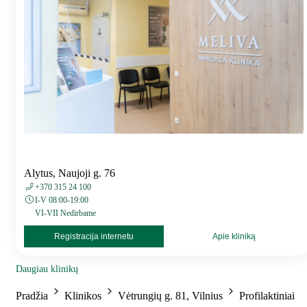
Alytus, Naujoji g. 76
+370 315 24 100
I-V 08:00-19:00
VI-VII Nedirbame
Registracija internetu
Apie kliniką
Daugiau klinikų
Pradžia
Klinikos
Vėtrungių g. 81, Vilnius
Profilaktiniai