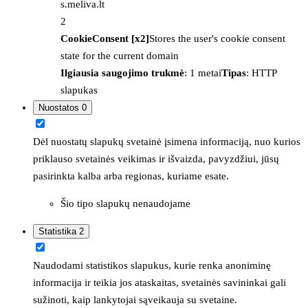
s.meliva.lt
2
CookieConsent [x2]
Stores the user's cookie consent
state for the current domain
Ilgiausia saugojimo trukmė
: 1 metai
Tipas
: HTTP
slapukas
Nuostatos
0
Dėl nuostatų slapukų svetainė įsimena informaciją, nuo kurios
priklauso svetainės veikimas ir išvaizda, pavyzdžiui, jūsų
pasirinkta kalba arba regionas, kuriame esate.
Šio tipo slapukų nenaudojame
Statistika
2
Naudodami statistikos slapukus, kurie renka anoniminę
informacija ir teikia jos ataskaitas, svetainės savininkai gali
sužinoti, kaip lankytojai sąveikauja su svetaine.