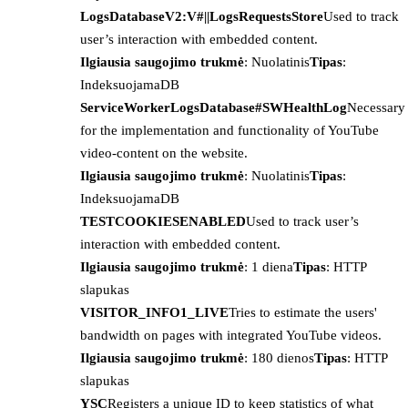
LogsDatabaseV2:V#||LogsRequestsStore
Used to track
user’s interaction with embedded content.
Ilgiausia saugojimo trukmė
: Nuolatinis
Tipas
:
IndeksuojamaDB
ServiceWorkerLogsDatabase#SWHealthLog
Necessary
for the implementation and functionality of YouTube
video-content on the website.
Ilgiausia saugojimo trukmė
: Nuolatinis
Tipas
:
IndeksuojamaDB
TESTCOOKIESENABLED
Used to track user’s
interaction with embedded content.
Ilgiausia saugojimo trukmė
: 1 diena
Tipas
: HTTP
slapukas
VISITOR_INFO1_LIVE
Tries to estimate the users'
bandwidth on pages with integrated YouTube videos.
Ilgiausia saugojimo trukmė
: 180 dienos
Tipas
: HTTP
slapukas
YSC
Registers a unique ID to keep statistics of what