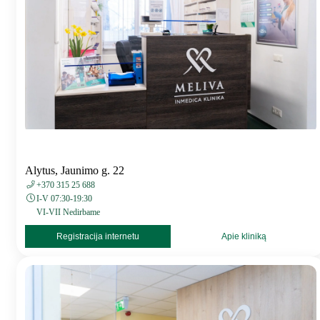
Alytus, Jaunimo g. 22
+370 315 25 688
I-V 07:30-19:30
VI-VII Nedirbame
Registracija internetu
Apie kliniką