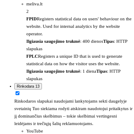
meliva.lt
2
FPID
Registers statistical data on users' behaviour on the
website. Used for internal analytics by the website
operator.
Ilgiausia saugojimo trukmė
: 400 dienos
Tipas
: HTTP
slapukas
FPLC
Registers a unique ID that is used to generate
statistical data on how the visitor uses the website.
Ilgiausia saugojimo trukmė
: 1 diena
Tipas
: HTTP
slapukas
Rinkodara
13
Rinkodaros slapukai naudojami lankytojams sekti daugelyje
svetainių Tuo siekiama rodyti atskiram naudotojui pritaikytus ir
jį dominančius skelbimus – tokie skelbimai vertingesni
leidėjams ir trečiųjų šalių reklamuotojams.
YouTube