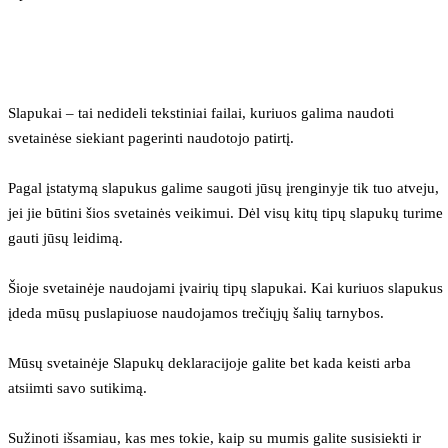
Slapukai – tai nedideli tekstiniai failai, kuriuos galima naudoti 
svetainėse siekiant pagerinti naudotojo patirtį.
Pagal įstatymą slapukus galime saugoti jūsų įrenginyje tik tuo atveju, 
jei jie būtini šios svetainės veikimui. Dėl visų kitų tipų slapukų turime 
gauti jūsų leidimą.
Šioje svetainėje naudojami įvairių tipų slapukai. Kai kuriuos slapukus 
įdeda mūsų puslapiuose naudojamos trečiųjų šalių tarnybos.
Mūsų svetainėje Slapukų deklaracijoje galite bet kada keisti arba 
atsiimti savo sutikimą.
Sužinoti išsamiau, kas mes tokie, kaip su mumis galite susisiekti ir 