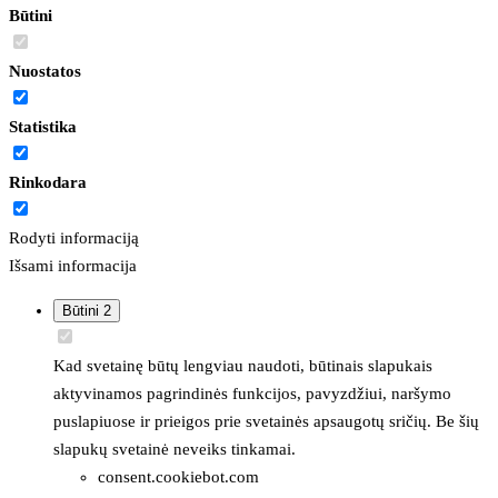
Būtini
Nuostatos
Statistika
Rinkodara
Rodyti informaciją
Išsami informacija
Būtini
2
Kad svetainę būtų lengviau naudoti, būtinais slapukais
aktyvinamos pagrindinės funkcijos, pavyzdžiui, naršymo
puslapiuose ir prieigos prie svetainės apsaugotų sričių. Be šių
slapukų svetainė neveiks tinkamai.
consent.cookiebot.com