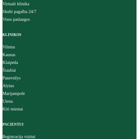
Virtuali klinika
Skubi pagalba 24/7
Visos paslaugos
KLINIKOS
Vilnius
Kaunas
Klaipėda
Šiauliai
Panevėžys
Alytus
Marijampolė
Utena
Kiti miestai
PACIENTUI
Registracija vizitui