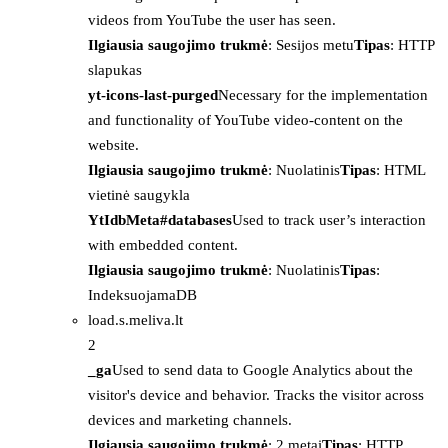
videos from YouTube the user has seen.
Ilgiausia saugojimo trukmė
: Sesijos metu
Tipas
: HTTP
slapukas
yt-icons-last-purged
Necessary for the implementation
and functionality of YouTube video-content on the
website.
Ilgiausia saugojimo trukmė
: Nuolatinis
Tipas
: HTML
vietinė saugykla
YtIdbMeta#databases
Used to track user’s interaction
with embedded content.
Ilgiausia saugojimo trukmė
: Nuolatinis
Tipas
:
IndeksuojamaDB
load.s.meliva.lt
2
_ga
Used to send data to Google Analytics about the
visitor's device and behavior. Tracks the visitor across
devices and marketing channels.
Ilgiausia saugojimo trukmė
: 2 metai
Tipas
: HTTP