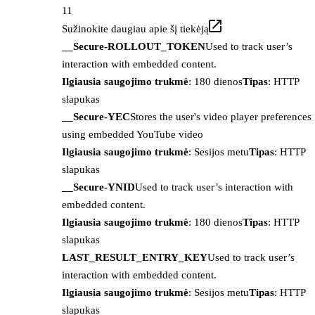
11
Sužinokite daugiau apie šį tiekėją
__Secure-ROLLOUT_TOKEN
Used to track user’s
interaction with embedded content.
Ilgiausia saugojimo trukmė
: 180 dienos
Tipas
: HTTP
slapukas
__Secure-YEC
Stores the user's video player preferences
using embedded YouTube video
Ilgiausia saugojimo trukmė
: Sesijos metu
Tipas
: HTTP
slapukas
__Secure-YNID
Used to track user’s interaction with
embedded content.
Ilgiausia saugojimo trukmė
: 180 dienos
Tipas
: HTTP
slapukas
LAST_RESULT_ENTRY_KEY
Used to track user’s
interaction with embedded content.
Ilgiausia saugojimo trukmė
: Sesijos metu
Tipas
: HTTP
slapukas