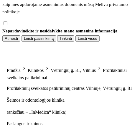
kaip mes apdorojame asmeninius duomenis mūsų 
Meliva privatumo 
politikoje
Nepardavinėkite ir nesidalykite mano asmenine informacija
Atmesti
Leisti pasirinkimą
Tinkinti
Leisti visus
Pradžia
Klinikos
Vėtrungių g. 81, Vilnius
Profilaktiniai
sveikatos patikrinimai
Profilaktinių sveikatos patikrinimų centras Vilniuje, Vėtrungių g. 8
Šeimos ir odontologijos klinika
(
anksčiau – „InMedica“ klinika
)
Paslaugos ir kainos