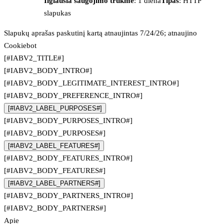
Ilgiausia saugojimo trukmė
: 1 diena
Tipas
: HTTP
slapukas
Slapukų aprašas paskutinį kartą atnaujintas 7/24/26; atnaujino
Cookiebot
[#IABV2_TITLE#]
[#IABV2_BODY_INTRO#]
[#IABV2_BODY_LEGITIMATE_INTEREST_INTRO#]
[#IABV2_BODY_PREFERENCE_INTRO#]
[#IABV2_LABEL_PURPOSES#]
[#IABV2_BODY_PURPOSES_INTRO#]
[#IABV2_BODY_PURPOSES#]
[#IABV2_LABEL_FEATURES#]
[#IABV2_BODY_FEATURES_INTRO#]
[#IABV2_BODY_FEATURES#]
[#IABV2_LABEL_PARTNERS#]
[#IABV2_BODY_PARTNERS_INTRO#]
[#IABV2_BODY_PARTNERS#]
Apie