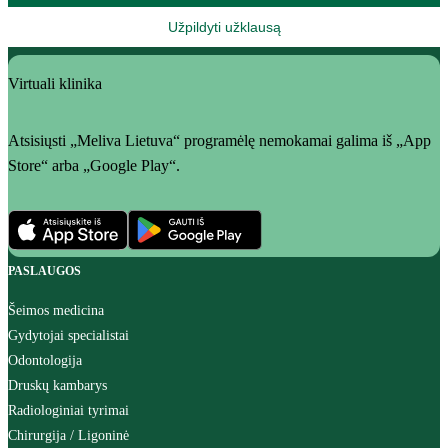
Užpildyti užklausą
Virtuali klinika
Atsisiųsti „Meliva Lietuva“ programėlę nemokamai galima iš „App
Store“ arba „Google Play“.
PASLAUGOS
Šeimos medicina
Gydytojai specialistai
Odontologija
Druskų kambarys
Radiologiniai tyrimai
Chirurgija / Ligoninė