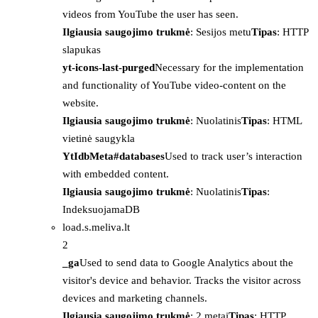
videos from YouTube the user has seen.
Ilgiausia saugojimo trukmė
: Sesijos metu
Tipas
: HTTP
slapukas
yt-icons-last-purged
Necessary for the implementation
and functionality of YouTube video-content on the
website.
Ilgiausia saugojimo trukmė
: Nuolatinis
Tipas
: HTML
vietinė saugykla
YtIdbMeta#databases
Used to track user’s interaction
with embedded content.
Ilgiausia saugojimo trukmė
: Nuolatinis
Tipas
:
IndeksuojamaDB
load.s.meliva.lt
2
_ga
Used to send data to Google Analytics about the
visitor's device and behavior. Tracks the visitor across
devices and marketing channels.
Ilgiausia saugojimo trukmė
: 2 metai
Tipas
: HTTP