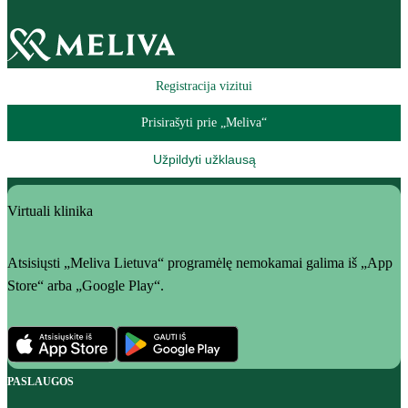
Registracija vizitui
Prisirašyti prie „Meliva“
Užpildyti užklausą
Virtuali klinika
Atsisiųsti „Meliva Lietuva“ programėlę nemokamai galima iš „App
Store“ arba „Google Play“.
PASLAUGOS