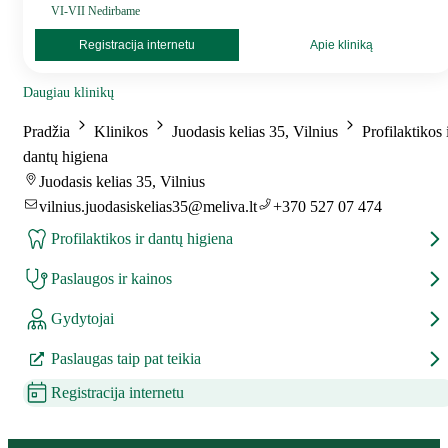
VI-VII Nedirbame
Registracija internetu
Apie kliniką
Daugiau klinikų
Pradžia
Klinikos
Juodasis kelias 35, Vilnius
Profilaktikos 
dantų higiena
Juodasis kelias 35, Vilnius
vilnius.juodasiskelias35@meliva.lt
+370 527 07 474
Profilaktikos ir dantų higiena
Paslaugos ir kainos
Gydytojai
Paslaugas taip pat teikia
Registracija internetu