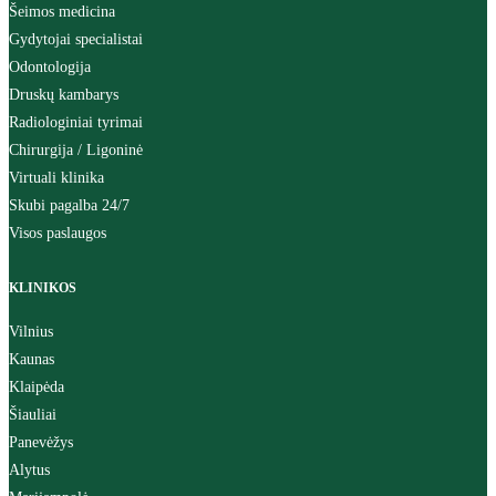
Šeimos medicina
Gydytojai specialistai
Odontologija
Druskų kambarys
Radiologiniai tyrimai
Chirurgija / Ligoninė
Virtuali klinika
Skubi pagalba 24/7
Visos paslaugos
KLINIKOS
Vilnius
Kaunas
Klaipėda
Šiauliai
Panevėžys
Alytus