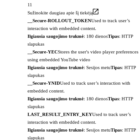
11
Sužinokite daugiau apie šį tiekėją
__Secure-ROLLOUT_TOKEN
Used to track user’s
interaction with embedded content.
Ilgiausia saugojimo trukmė
: 180 dienos
Tipas
: HTTP
slapukas
__Secure-YEC
Stores the user's video player preferences
using embedded YouTube video
Ilgiausia saugojimo trukmė
: Sesijos metu
Tipas
: HTTP
slapukas
__Secure-YNID
Used to track user’s interaction with
embedded content.
Ilgiausia saugojimo trukmė
: 180 dienos
Tipas
: HTTP
slapukas
LAST_RESULT_ENTRY_KEY
Used to track user’s
interaction with embedded content.
Ilgiausia saugojimo trukmė
: Sesijos metu
Tipas
: HTTP
slapukas