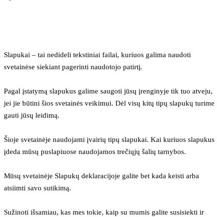
Slapukai – tai nedideli tekstiniai failai, kuriuos galima naudoti 
svetainėse siekiant pagerinti naudotojo patirtį.
Pagal įstatymą slapukus galime saugoti jūsų įrenginyje tik tuo atveju, 
jei jie būtini šios svetainės veikimui. Dėl visų kitų tipų slapukų turime 
gauti jūsų leidimą.
Šioje svetainėje naudojami įvairių tipų slapukai. Kai kuriuos slapukus 
įdeda mūsų puslapiuose naudojamos trečiųjų šalių tarnybos.
Mūsų svetainėje Slapukų deklaracijoje galite bet kada keisti arba 
atsiimti savo sutikimą.
Sužinoti išsamiau, kas mes tokie, kaip su mumis galite susisiekti ir 