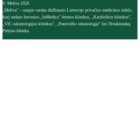
© Meliva 2026
„Meliva“ – naujas vardas didžiausio Lietuvoje privačios medicinos tinklo,
kurį sudaro buvusios „InMedica“ šeimos klinikos, „Kardiolitos klinikos“,
„VIC odontologijos klinikos“, „Panevėžio odontologai“ bei Druskininkų
Pušyno klinika.