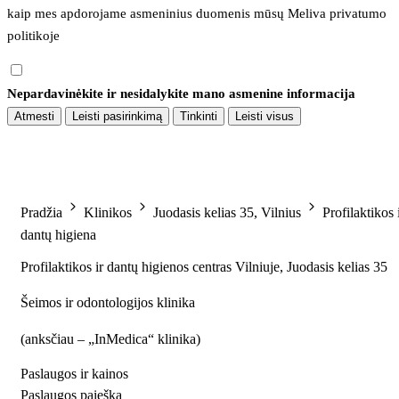
kaip mes apdorojame asmeninius duomenis mūsų 
Meliva privatumo 
politikoje
Nepardavinėkite ir nesidalykite mano asmenine informacija
Atmesti
Leisti pasirinkimą
Tinkinti
Leisti visus
Pradžia
Klinikos
Juodasis kelias 35, Vilnius
Profilaktikos 
dantų higiena
Profilaktikos ir dantų higienos centras Vilniuje, Juodasis kelias 35
Šeimos ir odontologijos klinika
(
anksčiau – „InMedica“ klinika
)
Paslaugos ir kainos
Paslaugos paieška