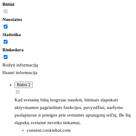
Būtini
Nuostatos
Statistika
Rinkodara
Rodyti informaciją
Išsami informacija
Būtini
2
Kad svetainę būtų lengviau naudoti, būtinais slapukais
aktyvinamos pagrindinės funkcijos, pavyzdžiui, naršymo
puslapiuose ir prieigos prie svetainės apsaugotų sričių. Be šių
slapukų svetainė neveiks tinkamai.
consent.cookiebot.com