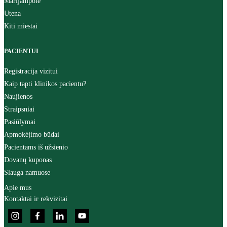
Marijampolė
Utena
Kiti miestai
PACIENTUI
Registracija vizitui
Kaip tapti klinikos pacientu?
Naujienos
Straipsniai
Pasiūlymai
Apmokėjimo būdai
Pacientams iš užsienio
Dovanų kuponas
Slauga namuose
Apie mus
Kontaktai ir rekvizitai