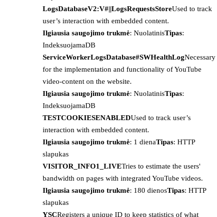
LogsDatabaseV2:V#||LogsRequestsStore
Used to track
user’s interaction with embedded content.
Ilgiausia saugojimo trukmė
: Nuolatinis
Tipas
:
IndeksuojamaDB
ServiceWorkerLogsDatabase#SWHealthLog
Necessary
for the implementation and functionality of YouTube
video-content on the website.
Ilgiausia saugojimo trukmė
: Nuolatinis
Tipas
:
IndeksuojamaDB
TESTCOOKIESENABLED
Used to track user’s
interaction with embedded content.
Ilgiausia saugojimo trukmė
: 1 diena
Tipas
: HTTP
slapukas
VISITOR_INFO1_LIVE
Tries to estimate the users'
bandwidth on pages with integrated YouTube videos.
Ilgiausia saugojimo trukmė
: 180 dienos
Tipas
: HTTP
slapukas
YSC
Registers a unique ID to keep statistics of what