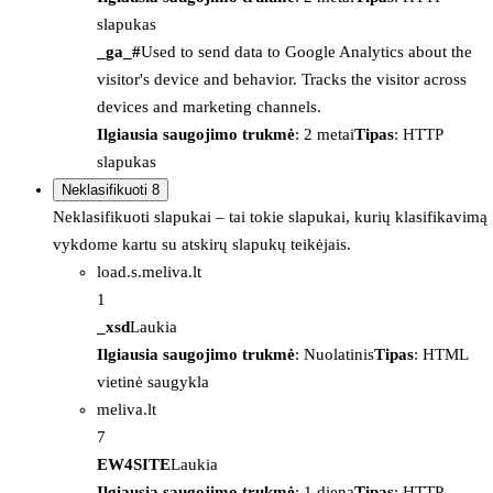
slapukas
_ga_#
Used to send data to Google Analytics about the
visitor's device and behavior. Tracks the visitor across
devices and marketing channels.
Ilgiausia saugojimo trukmė
: 2 metai
Tipas
: HTTP
slapukas
Neklasifikuoti
8
Neklasifikuoti slapukai – tai tokie slapukai, kurių klasifikavimą
vykdome kartu su atskirų slapukų teikėjais.
load.s.meliva.lt
1
_xsd
Laukia
Ilgiausia saugojimo trukmė
: Nuolatinis
Tipas
: HTML
vietinė saugykla
meliva.lt
7
EW4SITE
Laukia
Ilgiausia saugojimo trukmė
: 1 diena
Tipas
: HTTP