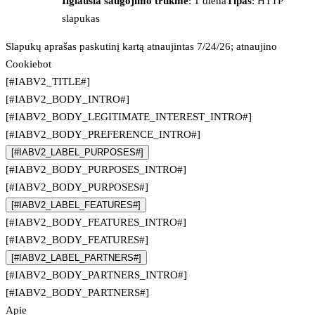
Ilgiausia saugojimo trukmė
: 1 diena
Tipas
: HTTP
slapukas
Slapukų aprašas paskutinį kartą atnaujintas 7/24/26; atnaujino
Cookiebot
[#IABV2_TITLE#]
[#IABV2_BODY_INTRO#]
[#IABV2_BODY_LEGITIMATE_INTEREST_INTRO#]
[#IABV2_BODY_PREFERENCE_INTRO#]
[#IABV2_LABEL_PURPOSES#]
[#IABV2_BODY_PURPOSES_INTRO#]
[#IABV2_BODY_PURPOSES#]
[#IABV2_LABEL_FEATURES#]
[#IABV2_BODY_FEATURES_INTRO#]
[#IABV2_BODY_FEATURES#]
[#IABV2_LABEL_PARTNERS#]
[#IABV2_BODY_PARTNERS_INTRO#]
[#IABV2_BODY_PARTNERS#]
Apie