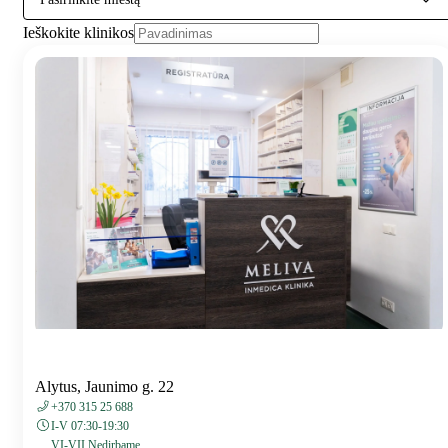
Ieškokite klinikos
Alytus, Jaunimo g. 22
+370 315 25 688
I-V 07:30-19:30
VI-VII Nedirbame