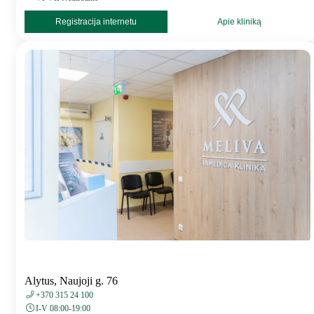
Registracija internetu
Apie kliniką
Alytus, Naujoji g. 76
+370 315 24 100
I-V 08:00-19:00