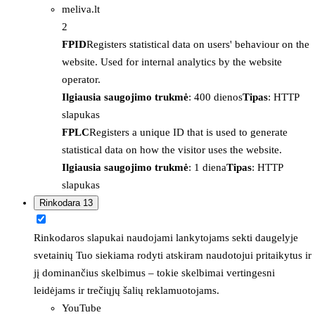
meliva.lt
2
FPID
Registers statistical data on users' behaviour on the
website. Used for internal analytics by the website
operator.
Ilgiausia saugojimo trukmė
: 400 dienos
Tipas
: HTTP
slapukas
FPLC
Registers a unique ID that is used to generate
statistical data on how the visitor uses the website.
Ilgiausia saugojimo trukmė
: 1 diena
Tipas
: HTTP
slapukas
Rinkodara
13
Rinkodaros slapukai naudojami lankytojams sekti daugelyje
svetainių Tuo siekiama rodyti atskiram naudotojui pritaikytus ir
jį dominančius skelbimus – tokie skelbimai vertingesni
leidėjams ir trečiųjų šalių reklamuotojams.
YouTube