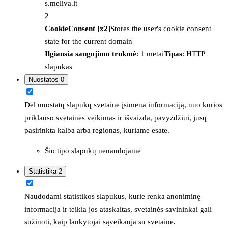
s.meliva.lt
2
CookieConsent [x2]
Stores the user's cookie consent
state for the current domain
Ilgiausia saugojimo trukmė
: 1 metai
Tipas
: HTTP
slapukas
Nuostatos
0
Dėl nuostatų slapukų svetainė įsimena informaciją, nuo kurios
priklauso svetainės veikimas ir išvaizda, pavyzdžiui, jūsų
pasirinkta kalba arba regionas, kuriame esate.
Šio tipo slapukų nenaudojame
Statistika
2
Naudodami statistikos slapukus, kurie renka anoniminę
informacija ir teikia jos ataskaitas, svetainės savininkai gali
sužinoti, kaip lankytojai sąveikauja su svetaine.