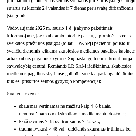
prieinamumą, todėl visos šeimos sveikatos priežiūros įstaigos turėjo
sutartis su kitomis 24 valandas ir 7 dienas per savaitę dirbančiomis
įstaigomis.
Vadovaujantis 2025 m. sausio 1 d. įsakymo pakeitimais
informuojame, jog skubi ambulatorinė paslauga pirminės asmens
sveikatos priežiūros įstaigos (toliau – PASPĮ) pacientui poilsio ir
švenčių dienomis teikiama skubiosios medicinos pagalbos kabinete
arba skubios pagalbos skyriuje. Šių paslaugų teikimą koordinuoja
savivaldybių centrai. Remiantis LR SAM išaiškinimu, skubiosios
medicinos pagalbos skyriuose gali būti suteikta paslauga dėl ūmios
būklės, priskirtos šeimos gydytojo kompetencijai:
Suaugusiesiems:
skausmas vertinamas ne mažiau kaip 4–6 balais,
nenumalšinamas maksimaliomis medikamentų dozėmis;
karščiavimas > 38 oC trunkantis > 72 val.;
trauma įvykusi > 48 val., didėjantis skausmas ir tinimas bei