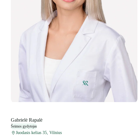
Gabrielė Rapalė
Šeimos gydytojas
Juodasis kelias 35, Vilnius