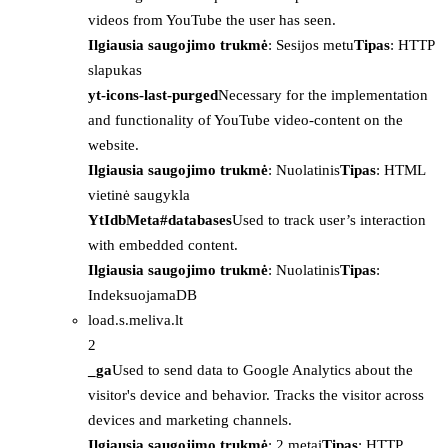
videos from YouTube the user has seen.
Ilgiausia saugojimo trukmė
: Sesijos metu
Tipas
: HTTP
slapukas
yt-icons-last-purged
Necessary for the implementation
and functionality of YouTube video-content on the
website.
Ilgiausia saugojimo trukmė
: Nuolatinis
Tipas
: HTML
vietinė saugykla
YtIdbMeta#databases
Used to track user’s interaction
with embedded content.
Ilgiausia saugojimo trukmė
: Nuolatinis
Tipas
:
IndeksuojamaDB
load.s.meliva.lt
2
_ga
Used to send data to Google Analytics about the
visitor's device and behavior. Tracks the visitor across
devices and marketing channels.
Ilgiausia saugojimo trukmė
: 2 metai
Tipas
: HTTP