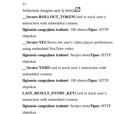
11
Sužinokite daugiau apie šį tiekėją
__Secure-ROLLOUT_TOKEN
Used to track user’s
interaction with embedded content.
Ilgiausia saugojimo trukmė
: 180 dienos
Tipas
: HTTP
slapukas
__Secure-YEC
Stores the user's video player preferences
using embedded YouTube video
Ilgiausia saugojimo trukmė
: Sesijos metu
Tipas
: HTTP
slapukas
__Secure-YNID
Used to track user’s interaction with
embedded content.
Ilgiausia saugojimo trukmė
: 180 dienos
Tipas
: HTTP
slapukas
LAST_RESULT_ENTRY_KEY
Used to track user’s
interaction with embedded content.
Ilgiausia saugojimo trukmė
: Sesijos metu
Tipas
: HTTP
slapukas