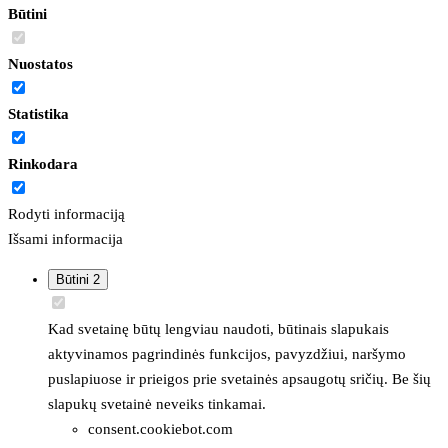
Būtini
Nuostatos
Statistika
Rinkodara
Rodyti informaciją
Išsami informacija
Būtini
2
Kad svetainę būtų lengviau naudoti, būtinais slapukais
aktyvinamos pagrindinės funkcijos, pavyzdžiui, naršymo
puslapiuose ir prieigos prie svetainės apsaugotų sričių. Be šių
slapukų svetainė neveiks tinkamai.
consent.cookiebot.com