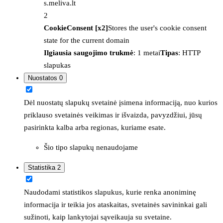
s.meliva.lt
2
CookieConsent [x2]
Stores the user's cookie consent
state for the current domain
Ilgiausia saugojimo trukmė
: 1 metai
Tipas
: HTTP
slapukas
Nuostatos
0
Dėl nuostatų slapukų svetainė įsimena informaciją, nuo kurios
priklauso svetainės veikimas ir išvaizda, pavyzdžiui, jūsų
pasirinkta kalba arba regionas, kuriame esate.
Šio tipo slapukų nenaudojame
Statistika
2
Naudodami statistikos slapukus, kurie renka anoniminę
informacija ir teikia jos ataskaitas, svetainės savininkai gali
sužinoti, kaip lankytojai sąveikauja su svetaine.