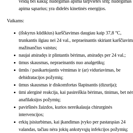
veidą bei kaklą; nudegimas apima tarpvietės sritį; nudegimas
apima sąnarius; yra didelės kinetinės energijos.
Vaikams:
(išskyrus kūdikius) karščiavimas daugiau kaip 37,8 °C,
trunkantis ilgiau nei 24 val., nepraeinantis skiriant karščiavim
mažinančius vaistus;
naujai atsiradęs ir plintantis bėrimas, atsiradęs per 24 val.;
ūmus skausmas, nepraeinantis nuo analgetikų;
ūmūs / pasikartojantis vėmimas ir (ar) viduriavimas, be
dehidratacijos požymių;
ūmus skausmas ir diskomfortas šlapinantis (dizurija);
ūmi alerginė reakcija, kai pasireiškia bėrimas, tinimas, bet nė
anafilaksijos požymių;
paviršinės žaizdos, kurios nereikalauja chirurginės
intervencijos;
erkių įsisiurbimas, kai įkandimas įvyko per pastarąsias 24
valandas, tačiau nėra jokių ankstyvųjų infekcijos požymių;