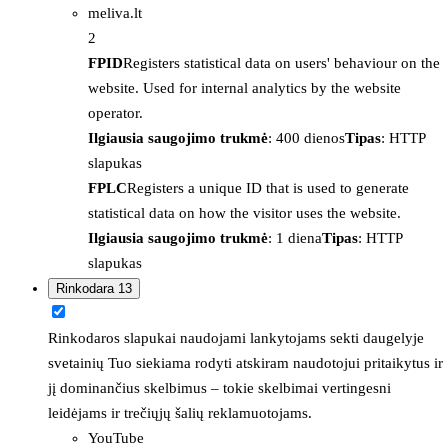
meliva.lt
2
FPID
Registers statistical data on users' behaviour on the
website. Used for internal analytics by the website
operator.
Ilgiausia saugojimo trukmė
: 400 dienos
Tipas
: HTTP
slapukas
FPLC
Registers a unique ID that is used to generate
statistical data on how the visitor uses the website.
Ilgiausia saugojimo trukmė
: 1 diena
Tipas
: HTTP
slapukas
Rinkodara
13
Rinkodaros slapukai naudojami lankytojams sekti daugelyje
svetainių Tuo siekiama rodyti atskiram naudotojui pritaikytus ir
jį dominančius skelbimus – tokie skelbimai vertingesni
leidėjams ir trečiųjų šalių reklamuotojams.
YouTube