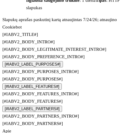
Ilgiausia saugojimo trukmė
: 1 diena
Tipas
: HTTP
slapukas
Slapukų aprašas paskutinį kartą atnaujintas 7/24/26; atnaujino
Cookiebot
[#IABV2_TITLE#]
[#IABV2_BODY_INTRO#]
[#IABV2_BODY_LEGITIMATE_INTEREST_INTRO#]
[#IABV2_BODY_PREFERENCE_INTRO#]
[#IABV2_LABEL_PURPOSES#]
[#IABV2_BODY_PURPOSES_INTRO#]
[#IABV2_BODY_PURPOSES#]
[#IABV2_LABEL_FEATURES#]
[#IABV2_BODY_FEATURES_INTRO#]
[#IABV2_BODY_FEATURES#]
[#IABV2_LABEL_PARTNERS#]
[#IABV2_BODY_PARTNERS_INTRO#]
[#IABV2_BODY_PARTNERS#]
Apie