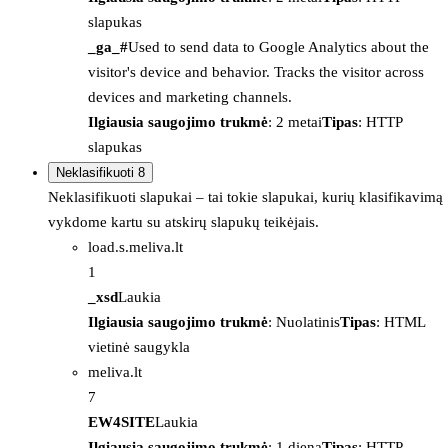
slapukas
_ga_#
Used to send data to Google Analytics about the
visitor's device and behavior. Tracks the visitor across
devices and marketing channels.
Ilgiausia saugojimo trukmė
: 2 metai
Tipas
: HTTP
slapukas
Neklasifikuoti
8
Neklasifikuoti slapukai – tai tokie slapukai, kurių klasifikavimą
vykdome kartu su atskirų slapukų teikėjais.
load.s.meliva.lt
1
_xsd
Laukia
Ilgiausia saugojimo trukmė
: Nuolatinis
Tipas
: HTML
vietinė saugykla
meliva.lt
7
EW4SITE
Laukia
Ilgiausia saugojimo trukmė
: 1 diena
Tipas
: HTTP