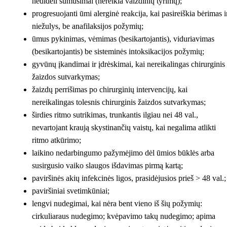
nedideli sumušimai (nereikia vaizdinių tyrimų);
progresuojanti ūmi alerginė reakcija, kai pasireiškia bėrimas i
niežulys, be anafilaksijos požymių;
ūmus pykinimas, vėmimas (besikartojantis), viduriavimas
(besikartojantis) be sisteminės intoksikacijos požymių;
gyvūnų įkandimai ir įdrėskimai, kai nereikalingas chirurginis
žaizdos sutvarkymas;
žaizdų perrišimas po chirurginių intervencijų, kai
nereikalingas tolesnis chirurginis žaizdos sutvarkymas;
širdies ritmo sutrikimas, trunkantis ilgiau nei 48 val.,
nevartojant kraują skystinančių vaistų, kai negalima atlikti
ritmo atkūrimo;
laikino nedarbingumo pažymėjimo dėl ūmios būklės arba
susirgusio vaiko slaugos išdavimas pirmą kartą;
paviršinės akių infekcinės ligos, prasidėjusios prieš > 48 val.;
paviršiniai svetimkūniai;
lengvi nudegimai, kai nėra bent vieno iš šių požymių:
cirkuliaraus nudegimo; kvėpavimo takų nudegimo; apima