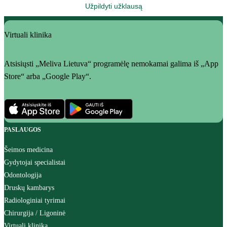
Užpildyti užklausą
Virtuali klinika
Atsisiųsti „Meliva Lietuva“ programėlę nemokamai galima iš „App
Store“ arba „Google Play“.
PASLAUGOS
Šeimos medicina
Gydytojai specialistai
Odontologija
Druskų kambarys
Radiologiniai tyrimai
Chirurgija / Ligoninė
Virtuali klinika