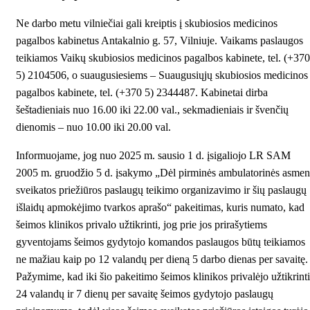
Ne darbo metu vilniečiai gali kreiptis į skubiosios medicinos
pagalbos kabinetus Antakalnio g. 57, Vilniuje. Vaikams paslaugos
teikiamos Vaikų skubiosios medicinos pagalbos kabinete, tel. (+370
5) 2104506, o suaugusiesiems – Suaugusiųjų skubiosios medicinos
pagalbos kabinete, tel. (+370 5) 2344487. Kabinetai dirba
šeštadieniais nuo 16.00 iki 22.00 val., sekmadieniais ir švenčių
dienomis – nuo 10.00 iki 20.00 val.
Informuojame, jog nuo 2025 m. sausio 1 d. įsigaliojo LR SAM
2005 m. gruodžio 5 d. įsakymo
„Dėl pirminės ambulatorinės asmen
sveikatos priežiūros paslaugų teikimo organizavimo ir šių paslaugų
išlaidų apmokėjimo tvarkos aprašo“
pakeitimas, kuris numato, kad
šeimos klinikos privalo užtikrinti, jog prie jos prirašytiems
gyventojams šeimos gydytojo komandos paslaugos būtų teikiamos
ne mažiau kaip po 12 valandų per dieną 5 darbo dienas per savaitę.
Pažymime, kad iki šio pakeitimo šeimos klinikos privalėjo užtikrinti
24 valandų ir 7 dienų per savaitę šeimos gydytojo paslaugų