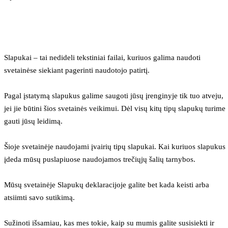
Slapukai – tai nedideli tekstiniai failai, kuriuos galima naudoti 
svetainėse siekiant pagerinti naudotojo patirtį.
Pagal įstatymą slapukus galime saugoti jūsų įrenginyje tik tuo atveju, 
jei jie būtini šios svetainės veikimui. Dėl visų kitų tipų slapukų turime 
gauti jūsų leidimą.
Šioje svetainėje naudojami įvairių tipų slapukai. Kai kuriuos slapukus 
įdeda mūsų puslapiuose naudojamos trečiųjų šalių tarnybos.
Mūsų svetainėje Slapukų deklaracijoje galite bet kada keisti arba 
atsiimti savo sutikimą.
Sužinoti išsamiau, kas mes tokie, kaip su mumis galite susisiekti ir 