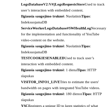
LogsDatabaseV2:V#||LogsRequestsStore
Used to track
user’s interaction with embedded content.
Ilgiausia saugojimo trukmė
: Nuolatinis
Tipas
:
IndeksuojamaDB
ServiceWorkerLogsDatabase#SWHealthLog
Necessary
for the implementation and functionality of YouTube
video-content on the website.
Ilgiausia saugojimo trukmė
: Nuolatinis
Tipas
:
IndeksuojamaDB
TESTCOOKIESENABLED
Used to track user’s
interaction with embedded content.
Ilgiausia saugojimo trukmė
: 1 diena
Tipas
: HTTP
slapukas
VISITOR_INFO1_LIVE
Tries to estimate the users'
bandwidth on pages with integrated YouTube videos.
Ilgiausia saugojimo trukmė
: 180 dienos
Tipas
: HTTP
slapukas
YSC
Registers a unique ID to keep statistics of what