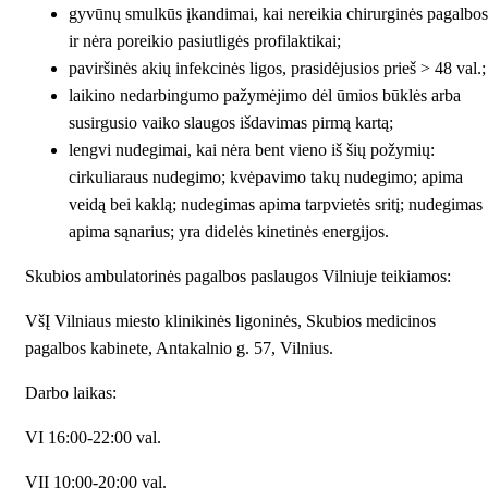
gyvūnų smulkūs įkandimai, kai nereikia chirurginės pagalbos
ir nėra poreikio pasiutligės profilaktikai;
paviršinės akių infekcinės ligos, prasidėjusios prieš > 48 val.;
laikino nedarbingumo pažymėjimo dėl ūmios būklės arba
susirgusio vaiko slaugos išdavimas pirmą kartą;
lengvi nudegimai, kai nėra bent vieno iš šių požymių:
cirkuliaraus nudegimo; kvėpavimo takų nudegimo; apima
veidą bei kaklą; nudegimas apima tarpvietės sritį; nudegimas
apima sąnarius; yra didelės kinetinės energijos.
Skubios ambulatorinės pagalbos paslaugos Vilniuje teikiamos:
VšĮ Vilniaus miesto klinikinės ligoninės, Skubios medicinos
pagalbos kabinete, Antakalnio g. 57, Vilnius.
Darbo laikas:
VI 16:00-22:00 val.
VII 10:00-20:00 val.