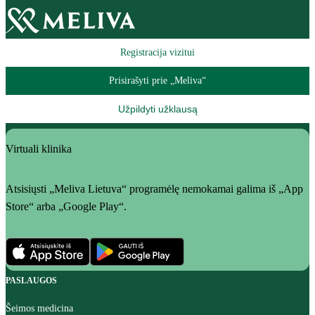
Registracija vizitui
Prisirašyti prie „Meliva“
Užpildyti užklausą
Virtuali klinika
Atsisiųsti „Meliva Lietuva“ programėlę nemokamai galima iš „App
Store“ arba „Google Play“.
PASLAUGOS
Šeimos medicina