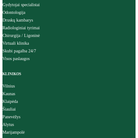
Gydytojai specialistai
Odontologija
Druskų kambarys
Radiologiniai tyrimai
Chirurgija / Ligoninė
Virtuali klinika
Skubi pagalba 24/7
Visos paslaugos
KLINIKOS
Vilnius
Kaunas
Klaipėda
Šiauliai
Panevėžys
Alytus
Marijampolė