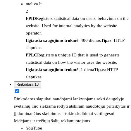
meliva.lt
2
FPID
Registers statistical data on users' behaviour on the
website. Used for internal analytics by the website
operator.
Ilgiausia saugojimo trukmė
: 400 dienos
Tipas
: HTTP
slapukas
FPLC
Registers a unique ID that is used to generate
statistical data on how the visitor uses the website.
Ilgiausia saugojimo trukmė
: 1 diena
Tipas
: HTTP
slapukas
Rinkodara
13
Rinkodaros slapukai naudojami lankytojams sekti daugelyje
svetainių Tuo siekiama rodyti atskiram naudotojui pritaikytus ir
jį dominančius skelbimus – tokie skelbimai vertingesni
leidėjams ir trečiųjų šalių reklamuotojams.
YouTube