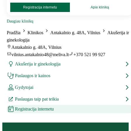
Registracija internetu
Apie kliniką
Daugiau klinikų
Pradžia
Klinikos
Antakalnio g. 48A, Vilnius
Akušerija ir
ginekologija
Antakalnio g. 48A, Vilnius
vilnius.antakalnio48@meliva.lt
+370 521 99 927
Akušerija ir ginekologija
Paslaugos ir kainos
Gydytojai
Paslaugas taip pat teikia
Registracija internetu