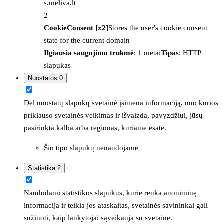
s.meliva.lt
2
CookieConsent [x2]
Stores the user's cookie consent
state for the current domain
Ilgiausia saugojimo trukmė
: 1 metai
Tipas
: HTTP
slapukas
Nuostatos
0
Dėl nuostatų slapukų svetainė įsimena informaciją, nuo kurios
priklauso svetainės veikimas ir išvaizda, pavyzdžiui, jūsų
pasirinkta kalba arba regionas, kuriame esate.
Šio tipo slapukų nenaudojame
Statistika
2
Naudodami statistikos slapukus, kurie renka anoniminę
informacija ir teikia jos ataskaitas, svetainės savininkai gali
sužinoti, kaip lankytojai sąveikauja su svetaine.