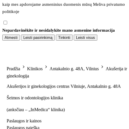
kaip mes apdorojame asmeninius duomenis mūsų 
Meliva privatumo 
politikoje
Nepardavinėkite ir nesidalykite mano asmenine informacija
Atmesti
Leisti pasirinkimą
Tinkinti
Leisti visus
Pradžia
Klinikos
Antakalnio g. 48A, Vilnius
Akušerija ir
ginekologija
Akušerijos ir ginekologijos centras Vilniuje, Antakalnio g. 48A
Šeimos ir odontologijos klinika
(
anksčiau – „InMedica“ klinika
)
Paslaugos ir kainos
Paslaugos paieška