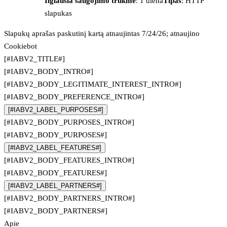
Ilgiausia saugojimo trukmė
: 1 diena
Tipas
: HTTP
slapukas
Slapukų aprašas paskutinį kartą atnaujintas 7/24/26; atnaujino
Cookiebot
[#IABV2_TITLE#]
[#IABV2_BODY_INTRO#]
[#IABV2_BODY_LEGITIMATE_INTEREST_INTRO#]
[#IABV2_BODY_PREFERENCE_INTRO#]
[#IABV2_LABEL_PURPOSES#]
[#IABV2_BODY_PURPOSES_INTRO#]
[#IABV2_BODY_PURPOSES#]
[#IABV2_LABEL_FEATURES#]
[#IABV2_BODY_FEATURES_INTRO#]
[#IABV2_BODY_FEATURES#]
[#IABV2_LABEL_PARTNERS#]
[#IABV2_BODY_PARTNERS_INTRO#]
[#IABV2_BODY_PARTNERS#]
Apie