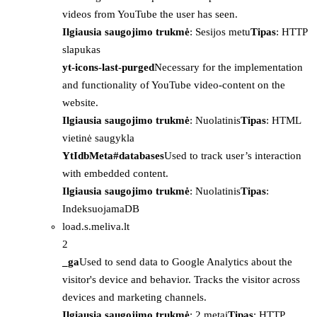
videos from YouTube the user has seen.
Ilgiausia saugojimo trukmė
: Sesijos metu
Tipas
: HTTP
slapukas
yt-icons-last-purged
Necessary for the implementation
and functionality of YouTube video-content on the
website.
Ilgiausia saugojimo trukmė
: Nuolatinis
Tipas
: HTML
vietinė saugykla
YtIdbMeta#databases
Used to track user’s interaction
with embedded content.
Ilgiausia saugojimo trukmė
: Nuolatinis
Tipas
:
IndeksuojamaDB
load.s.meliva.lt
2
_ga
Used to send data to Google Analytics about the
visitor's device and behavior. Tracks the visitor across
devices and marketing channels.
Ilgiausia saugojimo trukmė
: 2 metai
Tipas
: HTTP