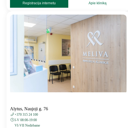
Registracija internetu
Apie kliniką
Alytus, Naujoji g. 76
+370 315 24 100
I-V 08:00-19:00
VI-VII Nedirbame