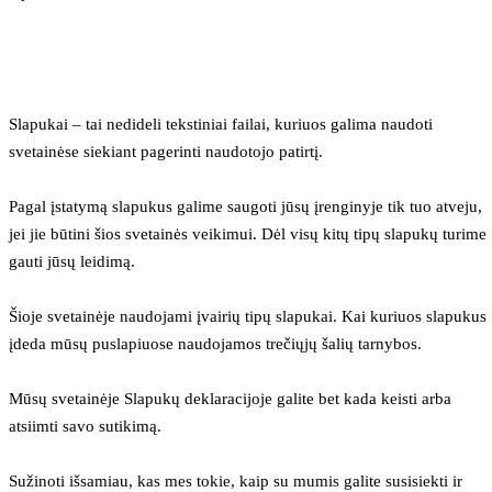
Slapukai – tai nedideli tekstiniai failai, kuriuos galima naudoti 
svetainėse siekiant pagerinti naudotojo patirtį.
Pagal įstatymą slapukus galime saugoti jūsų įrenginyje tik tuo atveju, 
jei jie būtini šios svetainės veikimui. Dėl visų kitų tipų slapukų turime 
gauti jūsų leidimą.
Šioje svetainėje naudojami įvairių tipų slapukai. Kai kuriuos slapukus 
įdeda mūsų puslapiuose naudojamos trečiųjų šalių tarnybos.
Mūsų svetainėje Slapukų deklaracijoje galite bet kada keisti arba 
atsiimti savo sutikimą.
Sužinoti išsamiau, kas mes tokie, kaip su mumis galite susisiekti ir 