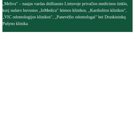
„Meliva“ – naujas vardas didžiausio Lietuvoje privačios medicinos tinklo,
kurį sudaro buvusios „InMedica“ šeimos klinikos, „Kardiolitos klinikos“,
„VIC odontologijos klinikos“, „Panevėžio odontologai“ bei Druskininkų
Pušyno klinika.