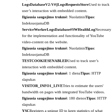
LogsDatabaseV2:V#||LogsRequestsStore
Used to track
user’s interaction with embedded content.
Ilgiausia saugojimo trukmė
: Nuolatinis
Tipas
:
IndeksuojamaDB
ServiceWorkerLogsDatabase#SWHealthLog
Necessary
for the implementation and functionality of YouTube
video-content on the website.
Ilgiausia saugojimo trukmė
: Nuolatinis
Tipas
:
IndeksuojamaDB
TESTCOOKIESENABLED
Used to track user’s
interaction with embedded content.
Ilgiausia saugojimo trukmė
: 1 diena
Tipas
: HTTP
slapukas
VISITOR_INFO1_LIVE
Tries to estimate the users'
bandwidth on pages with integrated YouTube videos.
Ilgiausia saugojimo trukmė
: 180 dienos
Tipas
: HTTP
slapukas
YSC
Registers a unique ID to keep statistics of what