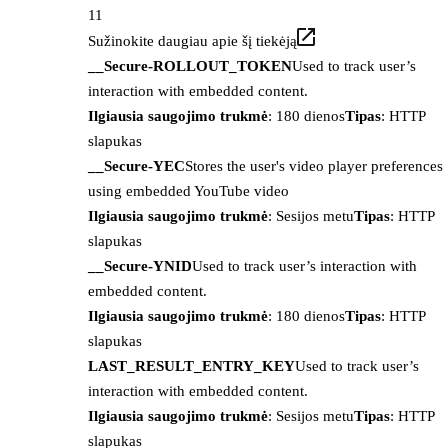
11
Sužinokite daugiau apie šį tiekėją
__Secure-ROLLOUT_TOKEN
Used to track user’s
interaction with embedded content.
Ilgiausia saugojimo trukmė
: 180 dienos
Tipas
: HTTP
slapukas
__Secure-YEC
Stores the user's video player preferences
using embedded YouTube video
Ilgiausia saugojimo trukmė
: Sesijos metu
Tipas
: HTTP
slapukas
__Secure-YNID
Used to track user’s interaction with
embedded content.
Ilgiausia saugojimo trukmė
: 180 dienos
Tipas
: HTTP
slapukas
LAST_RESULT_ENTRY_KEY
Used to track user’s
interaction with embedded content.
Ilgiausia saugojimo trukmė
: Sesijos metu
Tipas
: HTTP
slapukas