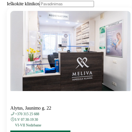
Ieškokite klinikos
Alytus, Jaunimo g. 22
+370 315 25 688
I-V 07:30-19:30
VI-VII Nedirbame