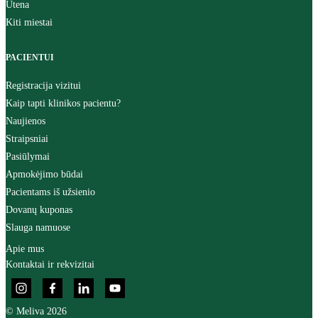
Utena
Kiti miestai
PACIENTUI
Registracija vizitui
Kaip tapti klinikos pacientu?
Naujienos
Straipsniai
Pasiūlymai
Apmokėjimo būdai
Pacientams iš užsienio
Dovanų kuponas
Slauga namuose
Apie mus
Kontaktai ir rekvizitai
© Meliva 2026