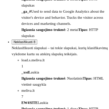
slapukas
_ga_#
Used to send data to Google Analytics about the
visitor's device and behavior. Tracks the visitor across
devices and marketing channels.
Ilgiausia saugojimo trukmė
: 2 metai
Tipas
: HTTP
slapukas
Neklasifikuoti
8
Neklasifikuoti slapukai – tai tokie slapukai, kurių klasifikavimą
vykdome kartu su atskirų slapukų teikėjais.
load.s.meliva.lt
1
_xsd
Laukia
Ilgiausia saugojimo trukmė
: Nuolatinis
Tipas
: HTML
vietinė saugykla
meliva.lt
7
EW4SITE
Laukia
Ilgiausia saugojimo trukmė
: 1 diena
Tipas
: HTTP