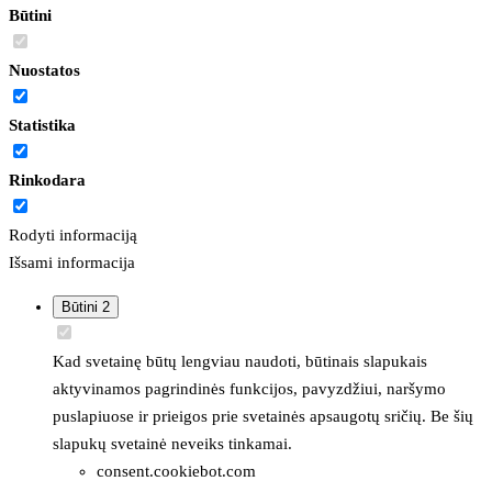
Būtini
Nuostatos
Statistika
Rinkodara
Rodyti informaciją
Išsami informacija
Būtini
2
Kad svetainę būtų lengviau naudoti, būtinais slapukais
aktyvinamos pagrindinės funkcijos, pavyzdžiui, naršymo
puslapiuose ir prieigos prie svetainės apsaugotų sričių. Be šių
slapukų svetainė neveiks tinkamai.
consent.cookiebot.com