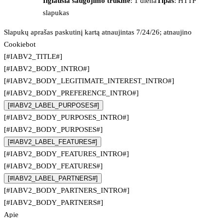
Ilgiausia saugojimo trukmė
: 1 diena
Tipas
: HTTP
slapukas
Slapukų aprašas paskutinį kartą atnaujintas 7/24/26; atnaujino
Cookiebot
[#IABV2_TITLE#]
[#IABV2_BODY_INTRO#]
[#IABV2_BODY_LEGITIMATE_INTEREST_INTRO#]
[#IABV2_BODY_PREFERENCE_INTRO#]
[#IABV2_LABEL_PURPOSES#]
[#IABV2_BODY_PURPOSES_INTRO#]
[#IABV2_BODY_PURPOSES#]
[#IABV2_LABEL_FEATURES#]
[#IABV2_BODY_FEATURES_INTRO#]
[#IABV2_BODY_FEATURES#]
[#IABV2_LABEL_PARTNERS#]
[#IABV2_BODY_PARTNERS_INTRO#]
[#IABV2_BODY_PARTNERS#]
Apie