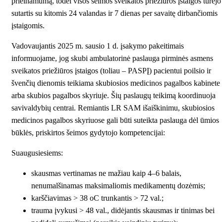
prieinamumą, todėl visos šeimos sveikatos priežiūros įstaigos turėjo
sutartis su kitomis 24 valandas ir 7 dienas per savaitę dirbančiomis
įstaigomis.
Vadovaujantis 2025 m. sausio 1 d. įsakymo pakeitimais
informuojame, jog skubi ambulatorinė paslauga pirminės asmens
sveikatos priežiūros įstaigos (toliau – PASPĮ) pacientui poilsio ir
švenčių dienomis teikiama skubiosios medicinos pagalbos kabinete
arba skubios pagalbos skyriuje. Šių paslaugų teikimą koordinuoja
savivaldybių centrai. Remiantis LR SAM išaiškinimu, skubiosios
medicinos pagalbos skyriuose gali būti suteikta paslauga dėl ūmios
būklės, priskirtos šeimos gydytojo kompetencijai:
Suaugusiesiems:
skausmas vertinamas ne mažiau kaip 4–6 balais,
nenumalšinamas maksimaliomis medikamentų dozėmis;
karščiavimas > 38 oC trunkantis > 72 val.;
trauma įvykusi > 48 val., didėjantis skausmas ir tinimas bei