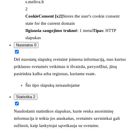
s.meliva.lt
2
CookieConsent [x2]
Stores the user's cookie consent
state for the current domain
Ilgiausia saugojimo trukmė
: 1 metai
Tipas
: HTTP
slapukas
Nuostatos
0
Dėl nuostatų slapukų svetainė įsimena informaciją, nuo kurios
priklauso svetainės veikimas ir išvaizda, pavyzdžiui, jūsų
pasirinkta kalba arba regionas, kuriame esate.
Šio tipo slapukų nenaudojame
Statistika
2
Naudodami statistikos slapukus, kurie renka anoniminę
informacija ir teikia jos ataskaitas, svetainės savininkai gali
sužinoti, kaip lankytojai sąveikauja su svetaine.