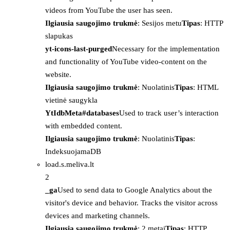
videos from YouTube the user has seen.
Ilgiausia saugojimo trukmė
: Sesijos metu
Tipas
: HTTP
slapukas
yt-icons-last-purged
Necessary for the implementation
and functionality of YouTube video-content on the
website.
Ilgiausia saugojimo trukmė
: Nuolatinis
Tipas
: HTML
vietinė saugykla
YtIdbMeta#databases
Used to track user’s interaction
with embedded content.
Ilgiausia saugojimo trukmė
: Nuolatinis
Tipas
:
IndeksuojamaDB
load.s.meliva.lt
2
_ga
Used to send data to Google Analytics about the
visitor's device and behavior. Tracks the visitor across
devices and marketing channels.
Ilgiausia saugojimo trukmė
: 2 metai
Tipas
: HTTP