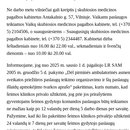
Ne darbo metu vilniečiai gali kreiptis į skubiosios medicinos
pagalbos kabinetus Antakalnio g. 57, Vilniuje. Vaikams paslaugos
teikiamos Vaikų skubiosios medicinos pagalbos kabinete, tel. (+370
5) 2104506, o suaugusiesiems – Suaugusiųjų skubiosios medicinos
pagalbos kabinete, tel. (+370 5) 2344487. Kabinetai dirba
šeštadieniais nuo 16.00 iki 22.00 val., sekmadieniais ir švenčių
dienomis – nuo 10.00 iki 20.00 val.
Informuojame, jog nuo 2025 m. sausio 1 d. įsigaliojo LR SAM
2005 m. gruodžio 5 d. įsakymo
„Dėl pirminės ambulatorinės asmen
sveikatos priežiūros paslaugų teikimo organizavimo ir šių paslaugų
išlaidų apmokėjimo tvarkos aprašo“
pakeitimas, kuris numato, kad
šeimos klinikos privalo užtikrinti, jog prie jos prirašytiems
gyventojams šeimos gydytojo komandos paslaugos būtų teikiamos
ne mažiau kaip po 12 valandų per dieną 5 darbo dienas per savaitę.
Pažymime, kad iki šio pakeitimo šeimos klinikos privalėjo užtikrinti
24 valandų ir 7 dienų per savaitę šeimos gydytojo paslaugų