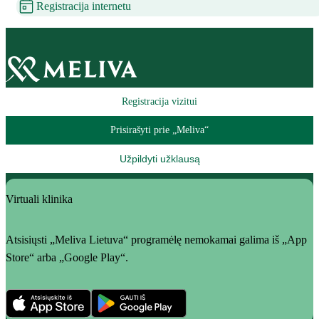
Registracija internetu
Registracija vizitui
Prisirašyti prie „Meliva“
Užpildyti užklausą
Virtuali klinika
Atsisiųsti „Meliva Lietuva“ programėlę nemokamai galima iš „App
Store“ arba „Google Play“.