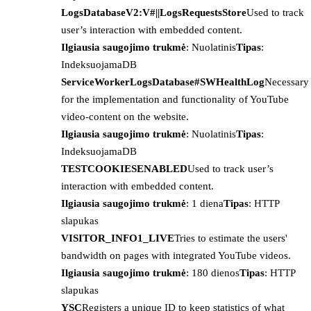
LogsDatabaseV2:V#||LogsRequestsStore
Used to track
user’s interaction with embedded content.
Ilgiausia saugojimo trukmė
: Nuolatinis
Tipas
:
IndeksuojamaDB
ServiceWorkerLogsDatabase#SWHealthLog
Necessary
for the implementation and functionality of YouTube
video-content on the website.
Ilgiausia saugojimo trukmė
: Nuolatinis
Tipas
:
IndeksuojamaDB
TESTCOOKIESENABLED
Used to track user’s
interaction with embedded content.
Ilgiausia saugojimo trukmė
: 1 diena
Tipas
: HTTP
slapukas
VISITOR_INFO1_LIVE
Tries to estimate the users'
bandwidth on pages with integrated YouTube videos.
Ilgiausia saugojimo trukmė
: 180 dienos
Tipas
: HTTP
slapukas
YSC
Registers a unique ID to keep statistics of what