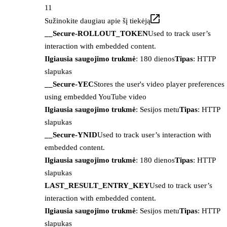
11
Sužinokite daugiau apie šį tiekėją
__Secure-ROLLOUT_TOKEN
Used to track user’s
interaction with embedded content.
Ilgiausia saugojimo trukmė
: 180 dienos
Tipas
: HTTP
slapukas
__Secure-YEC
Stores the user's video player preferences
using embedded YouTube video
Ilgiausia saugojimo trukmė
: Sesijos metu
Tipas
: HTTP
slapukas
__Secure-YNID
Used to track user’s interaction with
embedded content.
Ilgiausia saugojimo trukmė
: 180 dienos
Tipas
: HTTP
slapukas
LAST_RESULT_ENTRY_KEY
Used to track user’s
interaction with embedded content.
Ilgiausia saugojimo trukmė
: Sesijos metu
Tipas
: HTTP
slapukas