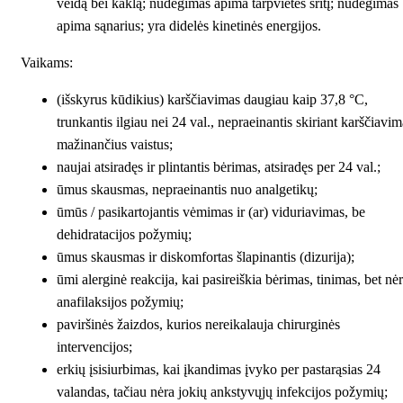
veidą bei kaklą; nudegimas apima tarpvietės sritį; nudegimas
apima sąnarius; yra didelės kinetinės energijos.
Vaikams:
(išskyrus kūdikius) karščiavimas daugiau kaip 37,8 °C,
trunkantis ilgiau nei 24 val., nepraeinantis skiriant karščiavim
mažinančius vaistus;
naujai atsiradęs ir plintantis bėrimas, atsiradęs per 24 val.;
ūmus skausmas, nepraeinantis nuo analgetikų;
ūmūs / pasikartojantis vėmimas ir (ar) viduriavimas, be
dehidratacijos požymių;
ūmus skausmas ir diskomfortas šlapinantis (dizurija);
ūmi alerginė reakcija, kai pasireiškia bėrimas, tinimas, bet nė
anafilaksijos požymių;
paviršinės žaizdos, kurios nereikalauja chirurginės
intervencijos;
erkių įsisiurbimas, kai įkandimas įvyko per pastarąsias 24
valandas, tačiau nėra jokių ankstyvųjų infekcijos požymių;