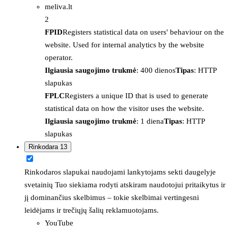
meliva.lt
2
FPID
Registers statistical data on users' behaviour on the
website. Used for internal analytics by the website
operator.
Ilgiausia saugojimo trukmė
: 400 dienos
Tipas
: HTTP
slapukas
FPLC
Registers a unique ID that is used to generate
statistical data on how the visitor uses the website.
Ilgiausia saugojimo trukmė
: 1 diena
Tipas
: HTTP
slapukas
Rinkodara
13
Rinkodaros slapukai naudojami lankytojams sekti daugelyje
svetainių Tuo siekiama rodyti atskiram naudotojui pritaikytus ir
jį dominančius skelbimus – tokie skelbimai vertingesni
leidėjams ir trečiųjų šalių reklamuotojams.
YouTube