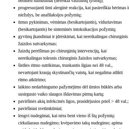
nedideli sumušimai (nereikia vaizdinių tyrimų);
progresuojanti ūmi alerginė reakcija, kai pasireiškia bėrimas i
niežulys, be anafilaksijos požymių;
ūmus pykinimas, vėmimas (besikartojantis), viduriavimas
(besikartojantis) be sisteminės intoksikacijos požymių;
gyvūnų įkandimai ir įdrėskimai, kai nereikalingas chirurginis
žaizdos sutvarkymas;
žaizdų perrišimas po chirurginių intervencijų, kai
nereikalingas tolesnis chirurginis žaizdos sutvarkymas;
širdies ritmo sutrikimas, trunkantis ilgiau nei 48 val.,
nevartojant kraują skystinančių vaistų, kai negalima atlikti
ritmo atkūrimo;
laikino nedarbingumo pažymėjimo dėl ūmios būklės arba
susirgusio vaiko slaugos išdavimas pirmą kartą;
paviršinės akių infekcinės ligos, prasidėjusios prieš > 48 val.;
paviršiniai svetimkūniai;
lengvi nudegimai, kai nėra bent vieno iš šių požymių:
cirkuliaraus nudegimo; kvėpavimo takų nudegimo; apima