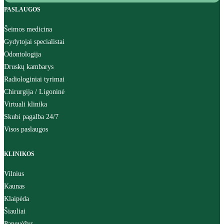
PASLAUGOS
Šeimos medicina
Gydytojai specialistai
Odontologija
Druskų kambarys
Radiologiniai tyrimai
Chirurgija / Ligoninė
Virtuali klinika
Skubi pagalba 24/7
Visos paslaugos
KLINIKOS
Vilnius
Kaunas
Klaipėda
Šiauliai
Panevėžys