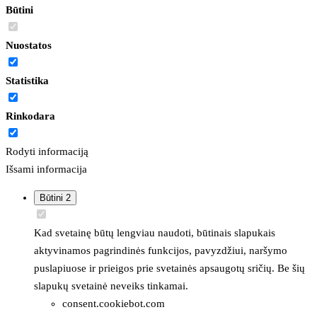
Būtini
Nuostatos
Statistika
Rinkodara
Rodyti informaciją
Išsami informacija
Būtini
2
Kad svetainę būtų lengviau naudoti, būtinais slapukais
aktyvinamos pagrindinės funkcijos, pavyzdžiui, naršymo
puslapiuose ir prieigos prie svetainės apsaugotų sričių. Be šių
slapukų svetainė neveiks tinkamai.
consent.cookiebot.com