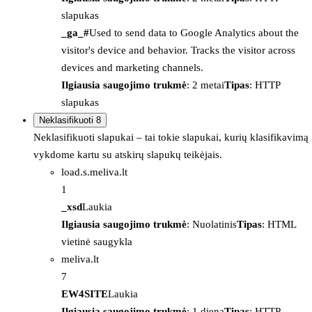
slapukas
_ga_#
Used to send data to Google Analytics about the
visitor's device and behavior. Tracks the visitor across
devices and marketing channels.
Ilgiausia saugojimo trukmė
: 2 metai
Tipas
: HTTP
slapukas
Neklasifikuoti
8
Neklasifikuoti slapukai – tai tokie slapukai, kurių klasifikavimą
vykdome kartu su atskirų slapukų teikėjais.
load.s.meliva.lt
1
_xsd
Laukia
Ilgiausia saugojimo trukmė
: Nuolatinis
Tipas
: HTML
vietinė saugykla
meliva.lt
7
EW4SITE
Laukia
Ilgiausia saugojimo trukmė
: 1 diena
Tipas
: HTTP