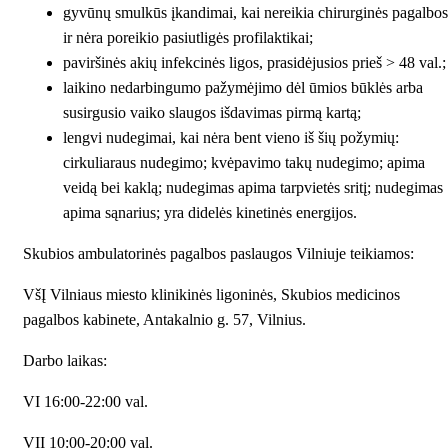
gyvūnų smulkūs įkandimai, kai nereikia chirurginės pagalbos
ir nėra poreikio pasiutligės profilaktikai;
paviršinės akių infekcinės ligos, prasidėjusios prieš > 48 val.;
laikino nedarbingumo pažymėjimo dėl ūmios būklės arba
susirgusio vaiko slaugos išdavimas pirmą kartą;
lengvi nudegimai, kai nėra bent vieno iš šių požymių:
cirkuliaraus nudegimo; kvėpavimo takų nudegimo; apima
veidą bei kaklą; nudegimas apima tarpvietės sritį; nudegimas
apima sąnarius; yra didelės kinetinės energijos.
Skubios ambulatorinės pagalbos paslaugos Vilniuje teikiamos:
VšĮ Vilniaus miesto klinikinės ligoninės, Skubios medicinos
pagalbos kabinete, Antakalnio g. 57, Vilnius.
Darbo laikas:
VI 16:00-22:00 val.
VII 10:00-20:00 val.