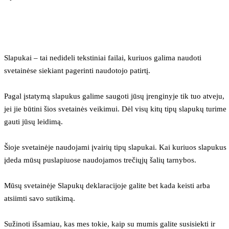
Slapukai – tai nedideli tekstiniai failai, kuriuos galima naudoti 
svetainėse siekiant pagerinti naudotojo patirtį.
Pagal įstatymą slapukus galime saugoti jūsų įrenginyje tik tuo atveju, 
jei jie būtini šios svetainės veikimui. Dėl visų kitų tipų slapukų turime 
gauti jūsų leidimą.
Šioje svetainėje naudojami įvairių tipų slapukai. Kai kuriuos slapukus 
įdeda mūsų puslapiuose naudojamos trečiųjų šalių tarnybos.
Mūsų svetainėje Slapukų deklaracijoje galite bet kada keisti arba 
atsiimti savo sutikimą.
Sužinoti išsamiau, kas mes tokie, kaip su mumis galite susisiekti ir 