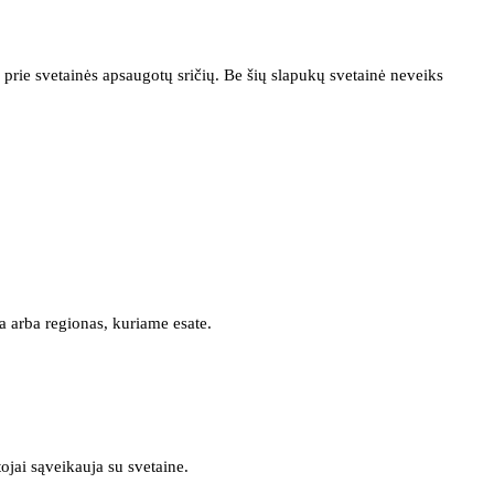
prie svetainės apsaugotų sričių. Be šių slapukų svetainė neveiks
a arba regionas, kuriame esate.
tojai sąveikauja su svetaine.