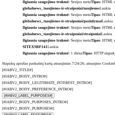
Ilgiausia saugojimo trukmė
: Sesijos metu
Tipas
: HTML v
globalnews_/naujienos-ir-straipsniai/naujienos
Laukia
Ilgiausia saugojimo trukmė
: Sesijos metu
Tipas
: HTML v
globalnews_/naujienos-ir-straipsniai/pasiulymai
Laukia
Ilgiausia saugojimo trukmė
: Sesijos metu
Tipas
: HTML v
globalnews_/naujienos-ir-straipsniai/straipsniai
Laukia
Ilgiausia saugojimo trukmė
: Sesijos metu
Tipas
: HTML v
SITEXSRF141
Laukia
Ilgiausia saugojimo trukmė
: 1 diena
Tipas
: HTTP slapuk
Slapukų aprašas paskutinį kartą atnaujintas 7/24/26; atnaujino
Cookie
[#IABV2_TITLE#]
[#IABV2_BODY_INTRO#]
[#IABV2_BODY_LEGITIMATE_INTEREST_INTRO#]
[#IABV2_BODY_PREFERENCE_INTRO#]
[#IABV2_LABEL_PURPOSES#]
[#IABV2_BODY_PURPOSES_INTRO#]
[#IABV2_BODY_PURPOSES#]
[#IABV2_LABEL_FEATURES#]