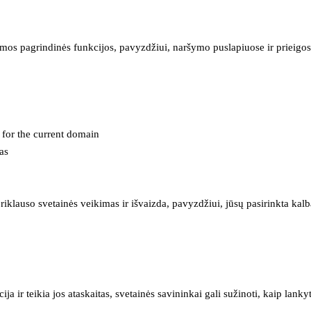
mos pagrindinės funkcijos, pavyzdžiui, naršymo puslapiuose ir prieigos 
e for the current domain
as
iklauso svetainės veikimas ir išvaizda, pavyzdžiui, jūsų pasirinkta kalb
 ir teikia jos ataskaitas, svetainės savininkai gali sužinoti, kaip lanky