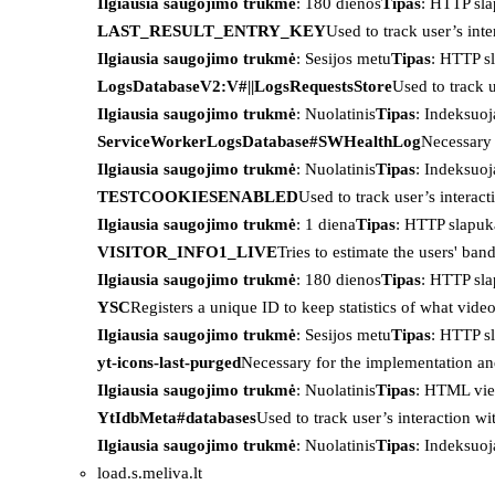
Ilgiausia saugojimo trukmė
: 180 dienos
Tipas
: HTTP sl
LAST_RESULT_ENTRY_KEY
Used to track user’s int
Ilgiausia saugojimo trukmė
: Sesijos metu
Tipas
: HTTP s
LogsDatabaseV2:V#||LogsRequestsStore
Used to track 
Ilgiausia saugojimo trukmė
: Nuolatinis
Tipas
: Indeksu
ServiceWorkerLogsDatabase#SWHealthLog
Necessary 
Ilgiausia saugojimo trukmė
: Nuolatinis
Tipas
: Indeksu
TESTCOOKIESENABLED
Used to track user’s interac
Ilgiausia saugojimo trukmė
: 1 diena
Tipas
: HTTP slapuk
VISITOR_INFO1_LIVE
Tries to estimate the users' ba
Ilgiausia saugojimo trukmė
: 180 dienos
Tipas
: HTTP sl
YSC
Registers a unique ID to keep statistics of what vid
Ilgiausia saugojimo trukmė
: Sesijos metu
Tipas
: HTTP s
yt-icons-last-purged
Necessary for the implementation an
Ilgiausia saugojimo trukmė
: Nuolatinis
Tipas
: HTML vie
YtIdbMeta#databases
Used to track user’s interaction w
Ilgiausia saugojimo trukmė
: Nuolatinis
Tipas
: Indeksu
load.s.meliva.lt