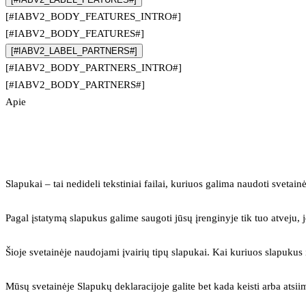
[#IABV2_BODY_FEATURES_INTRO#]
[#IABV2_BODY_FEATURES#]
[#IABV2_LABEL_PARTNERS#]
[#IABV2_BODY_PARTNERS_INTRO#]
[#IABV2_BODY_PARTNERS#]
Apie
Slapukai – tai nedideli tekstiniai failai, kuriuos galima naudoti svetainė
Pagal įstatymą slapukus galime saugoti jūsų įrenginyje tik tuo atveju, j
Šioje svetainėje naudojami įvairių tipų slapukai. Kai kuriuos slapuku
Mūsų svetainėje Slapukų deklaracijoje galite bet kada keisti arba atsii