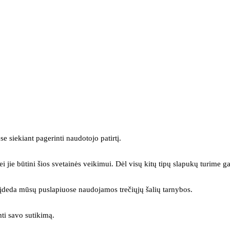
se siekiant pagerinti naudotojo patirtį.
ei jie būtini šios svetainės veikimui. Dėl visų kitų tipų slapukų turime ga
s įdeda mūsų puslapiuose naudojamos trečiųjų šalių tarnybos.
mti savo sutikimą.