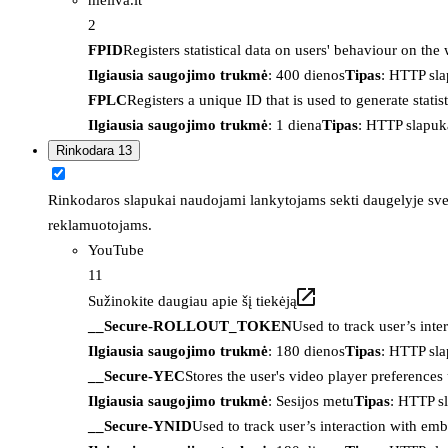
2
FPID
Registers statistical data on users' behaviour on the
Ilgiausia saugojimo trukmė
: 400 dienos
Tipas
: HTTP sl
FPLC
Registers a unique ID that is used to generate statis
Ilgiausia saugojimo trukmė
: 1 diena
Tipas
: HTTP slapuk
Rinkodara
13
Rinkodaros slapukai naudojami lankytojams sekti daugelyje sveta
reklamuotojams.
YouTube
11
Sužinokite daugiau apie šį tiekėją
__Secure-ROLLOUT_TOKEN
Used to track user’s int
Ilgiausia saugojimo trukmė
: 180 dienos
Tipas
: HTTP sl
__Secure-YEC
Stores the user's video player preferenc
Ilgiausia saugojimo trukmė
: Sesijos metu
Tipas
: HTTP s
__Secure-YNID
Used to track user’s interaction with em