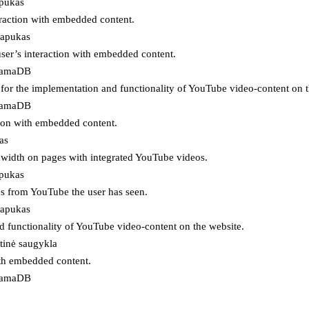
apukas
eraction with embedded content.
lapukas
user’s interaction with embedded content.
ojamaDB
for the implementation and functionality of YouTube video-content on t
ojamaDB
tion with embedded content.
as
ndwidth on pages with integrated YouTube videos.
apukas
eos from YouTube the user has seen.
lapukas
d functionality of YouTube video-content on the website.
tinė saugykla
ith embedded content.
ojamaDB