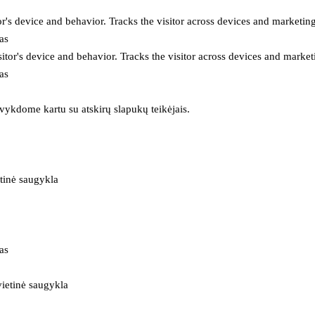
or's device and behavior. Tracks the visitor across devices and marketin
as
itor's device and behavior. Tracks the visitor across devices and market
as
 vykdome kartu su atskirų slapukų teikėjais.
tinė saugykla
as
ietinė saugykla