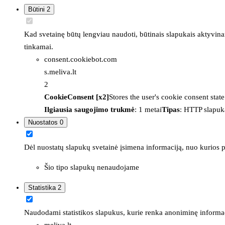
Būtini
2
Kad svetainę būtų lengviau naudoti, būtinais slapukais aktyvina
tinkamai.
consent.cookiebot.com
s.meliva.lt
2
CookieConsent [x2]
Stores the user's cookie consent stat
Ilgiausia saugojimo trukmė
: 1 metai
Tipas
: HTTP slapuk
Nuostatos
0
Dėl nuostatų slapukų svetainė įsimena informaciją, nuo kurios pr
Šio tipo slapukų nenaudojame
Statistika
2
Naudodami statistikos slapukus, kurie renka anoniminę informacija
meliva.lt