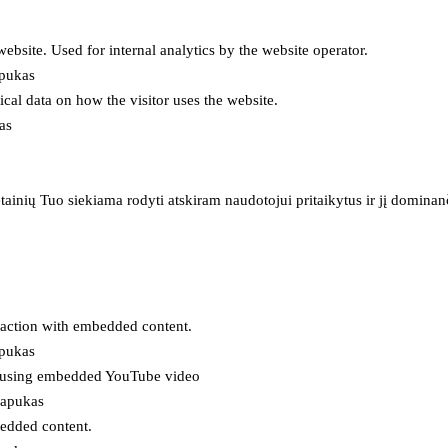
 website. Used for internal analytics by the website operator.
apukas
tical data on how the visitor uses the website.
as
inių Tuo siekiama rodyti atskiram naudotojui pritaikytus ir jį dominanči
eraction with embedded content.
apukas
es using embedded YouTube video
lapukas
bedded content.