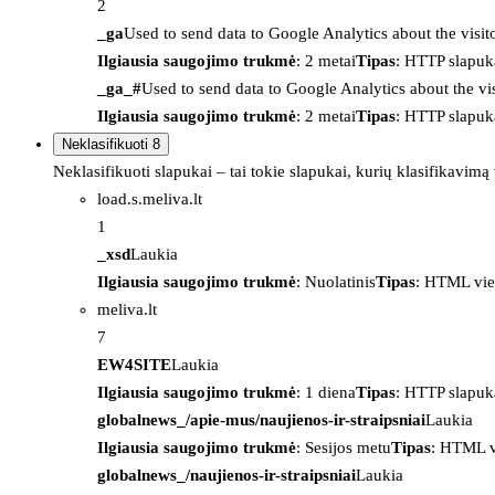
2
_ga
Used to send data to Google Analytics about the visit
Ilgiausia saugojimo trukmė
: 2 metai
Tipas
: HTTP slapuk
_ga_#
Used to send data to Google Analytics about the vis
Ilgiausia saugojimo trukmė
: 2 metai
Tipas
: HTTP slapuk
Neklasifikuoti
8
Neklasifikuoti slapukai – tai tokie slapukai, kurių klasifikavimą
load.s.meliva.lt
1
_xsd
Laukia
Ilgiausia saugojimo trukmė
: Nuolatinis
Tipas
: HTML vie
meliva.lt
7
EW4SITE
Laukia
Ilgiausia saugojimo trukmė
: 1 diena
Tipas
: HTTP slapuk
globalnews_/apie-mus/naujienos-ir-straipsniai
Laukia
Ilgiausia saugojimo trukmė
: Sesijos metu
Tipas
: HTML v
globalnews_/naujienos-ir-straipsniai
Laukia