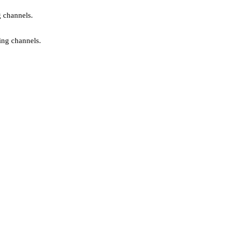
g channels.
ing channels.