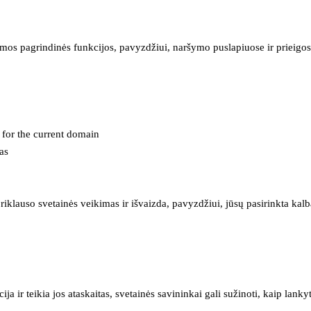
mos pagrindinės funkcijos, pavyzdžiui, naršymo puslapiuose ir prieigos 
e for the current domain
as
iklauso svetainės veikimas ir išvaizda, pavyzdžiui, jūsų pasirinkta kalb
 ir teikia jos ataskaitas, svetainės savininkai gali sužinoti, kaip lanky