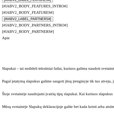
[#IABV2_BODY_FEATURES_INTRO#]
[#IABV2_BODY_FEATURES#]
[#IABV2_LABEL_PARTNERS#]
[#IABV2_BODY_PARTNERS_INTRO#]
[#IABV2_BODY_PARTNERS#]
Apie
Slapukai – tai nedideli tekstiniai failai, kuriuos galima naudoti svetainė
Pagal įstatymą slapukus galime saugoti jūsų įrenginyje tik tuo atveju, j
Šioje svetainėje naudojami įvairių tipų slapukai. Kai kuriuos slapuku
Mūsų svetainėje Slapukų deklaracijoje galite bet kada keisti arba atsii