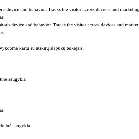
or's device and behavior. Tracks the visitor across devices and marketin
as
itor's device and behavior. Tracks the visitor across devices and market
as
 vykdome kartu su atskirų slapukų teikėjais.
tinė saugykla
as
ietinė saugykla