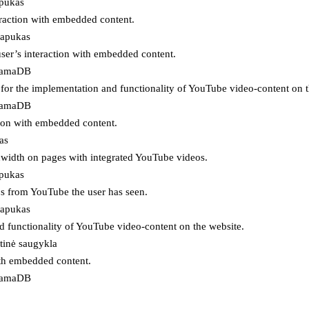
apukas
eraction with embedded content.
lapukas
user’s interaction with embedded content.
ojamaDB
for the implementation and functionality of YouTube video-content on t
ojamaDB
tion with embedded content.
as
ndwidth on pages with integrated YouTube videos.
apukas
eos from YouTube the user has seen.
lapukas
d functionality of YouTube video-content on the website.
tinė saugykla
ith embedded content.
ojamaDB