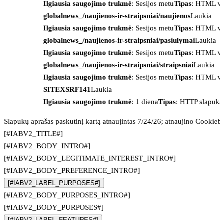
Ilgiausia saugojimo trukmė
: Sesijos metu
Tipas
: HTML v
globalnews_/naujienos-ir-straipsniai/naujienos
Laukia
Ilgiausia saugojimo trukmė
: Sesijos metu
Tipas
: HTML v
globalnews_/naujienos-ir-straipsniai/pasiulymai
Laukia
Ilgiausia saugojimo trukmė
: Sesijos metu
Tipas
: HTML v
globalnews_/naujienos-ir-straipsniai/straipsniai
Laukia
Ilgiausia saugojimo trukmė
: Sesijos metu
Tipas
: HTML v
SITEXSRF141
Laukia
Ilgiausia saugojimo trukmė
: 1 diena
Tipas
: HTTP slapuk
Slapukų aprašas paskutinį kartą atnaujintas 7/24/26; atnaujino
Cookie
[#IABV2_TITLE#]
[#IABV2_BODY_INTRO#]
[#IABV2_BODY_LEGITIMATE_INTEREST_INTRO#]
[#IABV2_BODY_PREFERENCE_INTRO#]
[#IABV2_LABEL_PURPOSES#]
[#IABV2_BODY_PURPOSES_INTRO#]
[#IABV2_BODY_PURPOSES#]
[#IABV2_LABEL_FEATURES#]