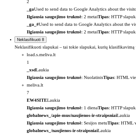
2
_ga
Used to send data to Google Analytics about the visit
Ilgiausia saugojimo trukmė
: 2 metai
Tipas
: HTTP slapuk
_ga_#
Used to send data to Google Analytics about the vis
Ilgiausia saugojimo trukmė
: 2 metai
Tipas
: HTTP slapuk
Neklasifikuoti
8
Neklasifikuoti slapukai – tai tokie slapukai, kurių klasifikavimą
load.s.meliva.lt
1
_xsd
Laukia
Ilgiausia saugojimo trukmė
: Nuolatinis
Tipas
: HTML vie
meliva.lt
7
EW4SITE
Laukia
Ilgiausia saugojimo trukmė
: 1 diena
Tipas
: HTTP slapuk
globalnews_/apie-mus/naujienos-ir-straipsniai
Laukia
Ilgiausia saugojimo trukmė
: Sesijos metu
Tipas
: HTML v
globalnews_/naujienos-ir-straipsniai
Laukia