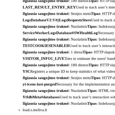
Ilgiausia saugojimo trukmė
: 180 dienos
Tipas
: HTTP sl
LAST_RESULT_ENTRY_KEY
Used to track user’s int
Ilgiausia saugojimo trukmė
: Sesijos metu
Tipas
: HTTP s
LogsDatabaseV2:V#||LogsRequestsStore
Used to track 
Ilgiausia saugojimo trukmė
: Nuolatinis
Tipas
: Indeksu
ServiceWorkerLogsDatabase#SWHealthLog
Necessary 
Ilgiausia saugojimo trukmė
: Nuolatinis
Tipas
: Indeksu
TESTCOOKIESENABLED
Used to track user’s interac
Ilgiausia saugojimo trukmė
: 1 diena
Tipas
: HTTP slapuk
VISITOR_INFO1_LIVE
Tries to estimate the users' ba
Ilgiausia saugojimo trukmė
: 180 dienos
Tipas
: HTTP sl
YSC
Registers a unique ID to keep statistics of what vid
Ilgiausia saugojimo trukmė
: Sesijos metu
Tipas
: HTTP s
yt-icons-last-purged
Necessary for the implementation an
Ilgiausia saugojimo trukmė
: Nuolatinis
Tipas
: HTML vie
YtIdbMeta#databases
Used to track user’s interaction w
Ilgiausia saugojimo trukmė
: Nuolatinis
Tipas
: Indeksu
load.s.meliva.lt