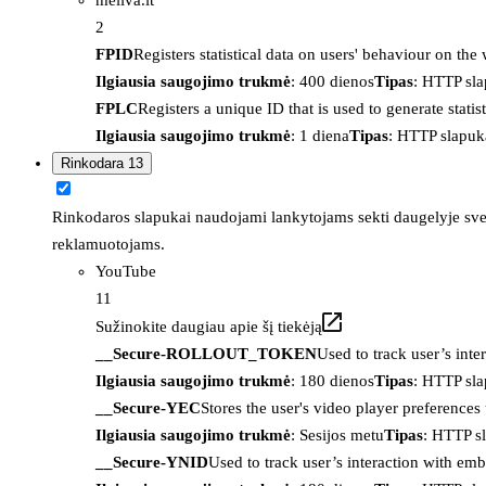
2
FPID
Registers statistical data on users' behaviour on the
Ilgiausia saugojimo trukmė
: 400 dienos
Tipas
: HTTP sl
FPLC
Registers a unique ID that is used to generate statis
Ilgiausia saugojimo trukmė
: 1 diena
Tipas
: HTTP slapuk
Rinkodara
13
Rinkodaros slapukai naudojami lankytojams sekti daugelyje sveta
reklamuotojams.
YouTube
11
Sužinokite daugiau apie šį tiekėją
__Secure-ROLLOUT_TOKEN
Used to track user’s int
Ilgiausia saugojimo trukmė
: 180 dienos
Tipas
: HTTP sl
__Secure-YEC
Stores the user's video player preferenc
Ilgiausia saugojimo trukmė
: Sesijos metu
Tipas
: HTTP s
__Secure-YNID
Used to track user’s interaction with em