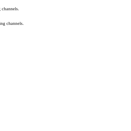
g channels.
ing channels.