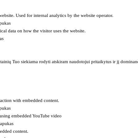
 website. Used for internal analytics by the website operator.
apukas
tical data on how the visitor uses the website.
as
inių Tuo siekiama rodyti atskiram naudotojui pritaikytus ir jį dominanči
eraction with embedded content.
apukas
es using embedded YouTube video
lapukas
bedded content.