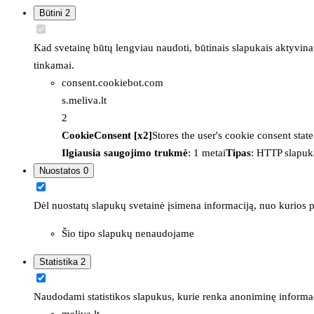
Būtini
2
Kad svetainę būtų lengviau naudoti, būtinais slapukais aktyvina
tinkamai.
consent.cookiebot.com
s.meliva.lt
2
CookieConsent [x2]
Stores the user's cookie consent stat
Ilgiausia saugojimo trukmė
: 1 metai
Tipas
: HTTP slapuk
Nuostatos
0
Dėl nuostatų slapukų svetainė įsimena informaciją, nuo kurios pr
Šio tipo slapukų nenaudojame
Statistika
2
Naudodami statistikos slapukus, kurie renka anoniminę informacija
meliva.lt