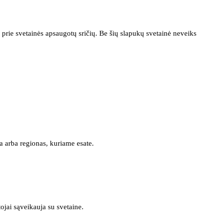
prie svetainės apsaugotų sričių. Be šių slapukų svetainė neveiks
a arba regionas, kuriame esate.
tojai sąveikauja su svetaine.