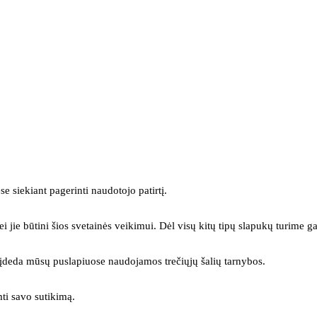
se siekiant pagerinti naudotojo patirtį.
ei jie būtini šios svetainės veikimui. Dėl visų kitų tipų slapukų turime ga
s įdeda mūsų puslapiuose naudojamos trečiųjų šalių tarnybos.
mti savo sutikimą.