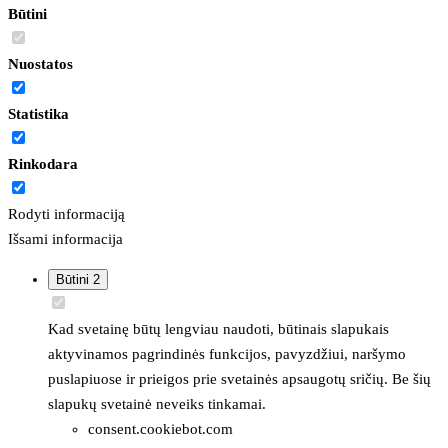
Būtini
Nuostatos
Statistika
Rinkodara
Rodyti informaciją
Išsami informacija
Būtini
2
Kad svetainę būtų lengviau naudoti, būtinais slapukais
aktyvinamos pagrindinės funkcijos, pavyzdžiui, naršymo
puslapiuose ir prieigos prie svetainės apsaugotų sričių. Be šių
slapukų svetainė neveiks tinkamai.
consent.cookiebot.com