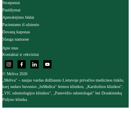
Straipsniai
Pasiūlymai
Apmokėjimo būdai
Pacientams iš užsienio
Dovanų kuponas
Slauga namuose
Apie mus
Kontaktai ir rekvizitai
© Meliva 2026
„Meliva“ – naujas vardas didžiausio Lietuvoje privačios medicinos tinklo,
kurį sudaro buvusios „InMedica“ šeimos klinikos, „Kardiolitos klinikos“,
„VIC odontologijos klinikos“, „Panevėžio odontologai“ bei Druskininkų
Pušyno klinika.