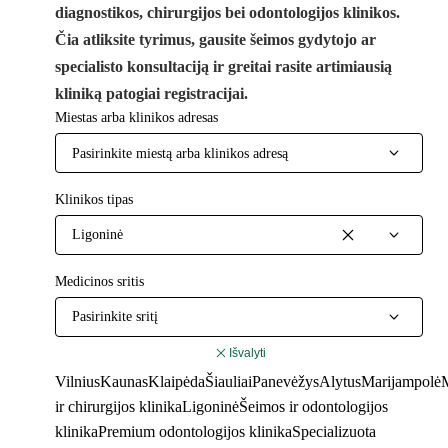
diagnostikos, chirurgijos bei odontologijos klinikos.
Čia atliksite tyrimus, gausite šeimos gydytojo ar
specialisto konsultaciją ir greitai rasite artimiausią
kliniką patogiai registracijai.
Miestas arba klinikos adresas
Pasirinkite miestą arba klinikos adresą
Klinikos tipas
Ligoninė
Medicinos sritis
Pasirinkite sritį
Išvalyti
Vilnius
Kaunas
Klaipėda
Šiauliai
Panevėžys
Alytus
Marijampolė
M
ir chirurgijos klinika
Ligoninė
Šeimos ir odontologijos
klinika
Premium odontologijos klinika
Specializuota