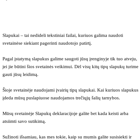
Slapukai – tai nedideli tekstiniai failai, kuriuos galima naudoti 
svetainėse siekiant pagerinti naudotojo patirtį.
Pagal įstatymą slapukus galime saugoti jūsų įrenginyje tik tuo atveju, 
jei jie būtini šios svetainės veikimui. Dėl visų kitų tipų slapukų turime 
gauti jūsų leidimą.
Šioje svetainėje naudojami įvairių tipų slapukai. Kai kuriuos slapukus 
įdeda mūsų puslapiuose naudojamos trečiųjų šalių tarnybos.
Mūsų svetainėje Slapukų deklaracijoje galite bet kada keisti arba 
atsiimti savo sutikimą.
Sužinoti išsamiau, kas mes tokie, kaip su mumis galite susisiekti ir 