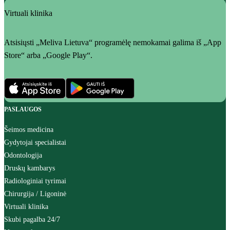
Virtuali klinika
Atsisiųsti „Meliva Lietuva“ programėlę nemokamai galima iš „App
Store“ arba „Google Play“.
PASLAUGOS
Šeimos medicina
Gydytojai specialistai
Odontologija
Druskų kambarys
Radiologiniai tyrimai
Chirurgija / Ligoninė
Virtuali klinika
Skubi pagalba 24/7