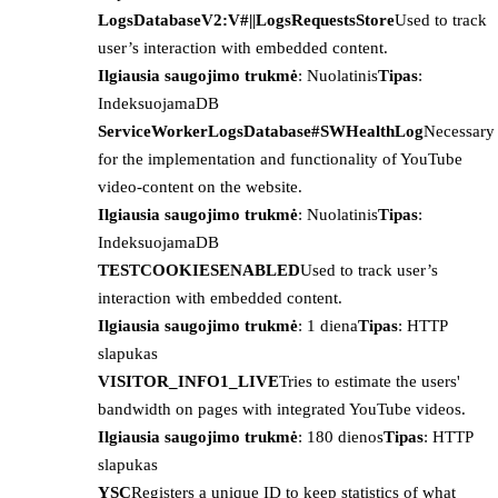
LogsDatabaseV2:V#||LogsRequestsStore
Used to track
user’s interaction with embedded content.
Ilgiausia saugojimo trukmė
: Nuolatinis
Tipas
:
IndeksuojamaDB
ServiceWorkerLogsDatabase#SWHealthLog
Necessary
for the implementation and functionality of YouTube
video-content on the website.
Ilgiausia saugojimo trukmė
: Nuolatinis
Tipas
:
IndeksuojamaDB
TESTCOOKIESENABLED
Used to track user’s
interaction with embedded content.
Ilgiausia saugojimo trukmė
: 1 diena
Tipas
: HTTP
slapukas
VISITOR_INFO1_LIVE
Tries to estimate the users'
bandwidth on pages with integrated YouTube videos.
Ilgiausia saugojimo trukmė
: 180 dienos
Tipas
: HTTP
slapukas
YSC
Registers a unique ID to keep statistics of what