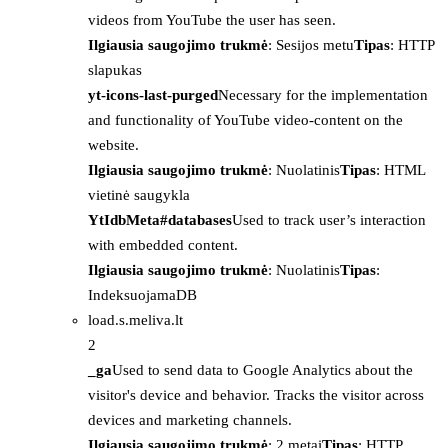
videos from YouTube the user has seen.
Ilgiausia saugojimo trukmė
: Sesijos metu
Tipas
: HTTP
slapukas
yt-icons-last-purged
Necessary for the implementation
and functionality of YouTube video-content on the
website.
Ilgiausia saugojimo trukmė
: Nuolatinis
Tipas
: HTML
vietinė saugykla
YtIdbMeta#databases
Used to track user’s interaction
with embedded content.
Ilgiausia saugojimo trukmė
: Nuolatinis
Tipas
:
IndeksuojamaDB
load.s.meliva.lt
2
_ga
Used to send data to Google Analytics about the
visitor's device and behavior. Tracks the visitor across
devices and marketing channels.
Ilgiausia saugojimo trukmė
: 2 metai
Tipas
: HTTP