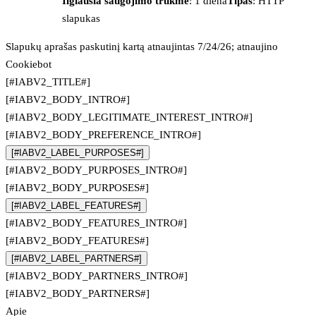
Ilgiausia saugojimo trukmė
: 1 diena
Tipas
: HTTP
slapukas
Slapukų aprašas paskutinį kartą atnaujintas 7/24/26; atnaujino
Cookiebot
[#IABV2_TITLE#]
[#IABV2_BODY_INTRO#]
[#IABV2_BODY_LEGITIMATE_INTEREST_INTRO#]
[#IABV2_BODY_PREFERENCE_INTRO#]
[#IABV2_LABEL_PURPOSES#]
[#IABV2_BODY_PURPOSES_INTRO#]
[#IABV2_BODY_PURPOSES#]
[#IABV2_LABEL_FEATURES#]
[#IABV2_BODY_FEATURES_INTRO#]
[#IABV2_BODY_FEATURES#]
[#IABV2_LABEL_PARTNERS#]
[#IABV2_BODY_PARTNERS_INTRO#]
[#IABV2_BODY_PARTNERS#]
Apie