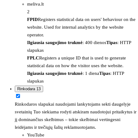
meliva.lt
2
FPID
Registers statistical data on users' behaviour on the
website. Used for internal analytics by the website
operator.
Ilgiausia saugojimo trukmė
: 400 dienos
Tipas
: HTTP
slapukas
FPLC
Registers a unique ID that is used to generate
statistical data on how the visitor uses the website.
Ilgiausia saugojimo trukmė
: 1 diena
Tipas
: HTTP
slapukas
Rinkodara
13
Rinkodaros slapukai naudojami lankytojams sekti daugelyje
svetainių Tuo siekiama rodyti atskiram naudotojui pritaikytus ir
jį dominančius skelbimus – tokie skelbimai vertingesni
leidėjams ir trečiųjų šalių reklamuotojams.
YouTube