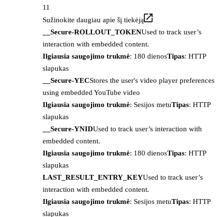
11
Sužinokite daugiau apie šį tiekėją
__Secure-ROLLOUT_TOKEN
Used to track user’s
interaction with embedded content.
Ilgiausia saugojimo trukmė
: 180 dienos
Tipas
: HTTP
slapukas
__Secure-YEC
Stores the user's video player preferences
using embedded YouTube video
Ilgiausia saugojimo trukmė
: Sesijos metu
Tipas
: HTTP
slapukas
__Secure-YNID
Used to track user’s interaction with
embedded content.
Ilgiausia saugojimo trukmė
: 180 dienos
Tipas
: HTTP
slapukas
LAST_RESULT_ENTRY_KEY
Used to track user’s
interaction with embedded content.
Ilgiausia saugojimo trukmė
: Sesijos metu
Tipas
: HTTP
slapukas