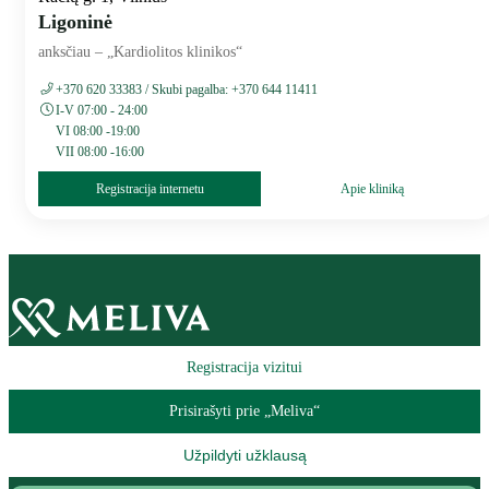
Ligoninė
anksčiau – „Kardiolitos klinikos“
+370 620 33383 / Skubi pagalba: +370 644 11411
I-V 07:00 - 24:00
VI 08:00 -19:00
VII 08:00 -16:00
Registracija internetu
Apie kliniką
Registracija vizitui
Prisirašyti prie „Meliva“
Užpildyti užklausą