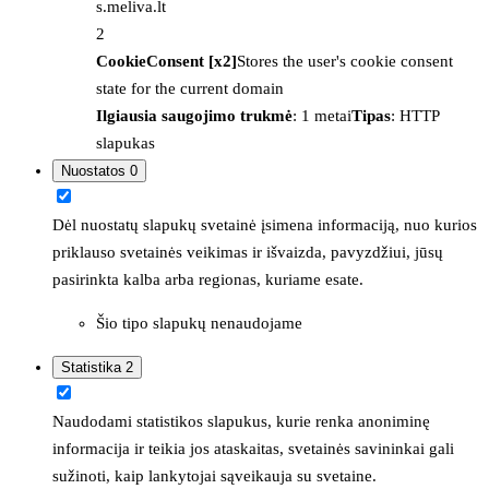
s.meliva.lt
2
CookieConsent [x2]
Stores the user's cookie consent
state for the current domain
Ilgiausia saugojimo trukmė
: 1 metai
Tipas
: HTTP
slapukas
Nuostatos
0
Dėl nuostatų slapukų svetainė įsimena informaciją, nuo kurios
priklauso svetainės veikimas ir išvaizda, pavyzdžiui, jūsų
pasirinkta kalba arba regionas, kuriame esate.
Šio tipo slapukų nenaudojame
Statistika
2
Naudodami statistikos slapukus, kurie renka anoniminę
informacija ir teikia jos ataskaitas, svetainės savininkai gali
sužinoti, kaip lankytojai sąveikauja su svetaine.