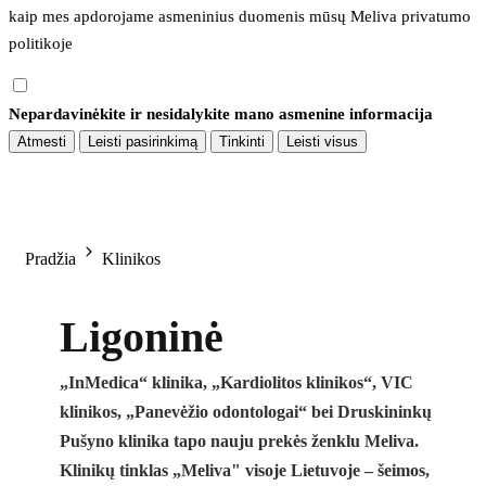
kaip mes apdorojame asmeninius duomenis mūsų 
Meliva privatumo 
politikoje
Nepardavinėkite ir nesidalykite mano asmenine informacija
Atmesti
Leisti pasirinkimą
Tinkinti
Leisti visus
Pradžia
Klinikos
Ligoninė
„InMedica“ klinika, „Kardiolitos klinikos“, VIC
klinikos, „Panevėžio odontologai“ bei Druskininkų
Pušyno klinika tapo nauju prekės ženklu Meliva.
Klinikų tinklas „Meliva" visoje Lietuvoje – šeimos,