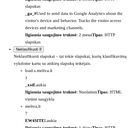
slapukas
_ga_#
Used to send data to Google Analytics about the
visitor's device and behavior. Tracks the visitor across
devices and marketing channels.
Ilgiausia saugojimo trukmė
: 2 metai
Tipas
: HTTP
slapukas
Neklasifikuoti
8
Neklasifikuoti slapukai – tai tokie slapukai, kurių klasifikavimą
vykdome kartu su atskirų slapukų teikėjais.
load.s.meliva.lt
1
_xsd
Laukia
Ilgiausia saugojimo trukmė
: Nuolatinis
Tipas
: HTML
vietinė saugykla
meliva.lt
7
EW4SITE
Laukia
Ilgiausia saugojimo trukmė
: 1 diena
Tipas
: HTTP