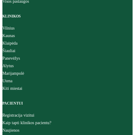
Visos paslaugos
KLINIKOS
Vilnius
Kaunas
Klaipėda
Šiauliai
Panevėžys
Alytus
Marijampolė
Utena
Kiti miestai
PACIENTUI
Registracija vizitui
Kaip tapti klinikos pacientu?
Naujienos