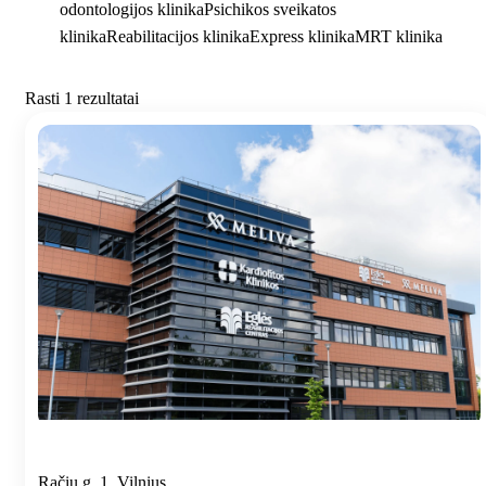
odontologijos klinika
Psichikos sveikatos
klinika
Reabilitacijos klinika
Express klinika
MRT klinika
Rasti 1 rezultatai
Račių g. 1, Vilnius