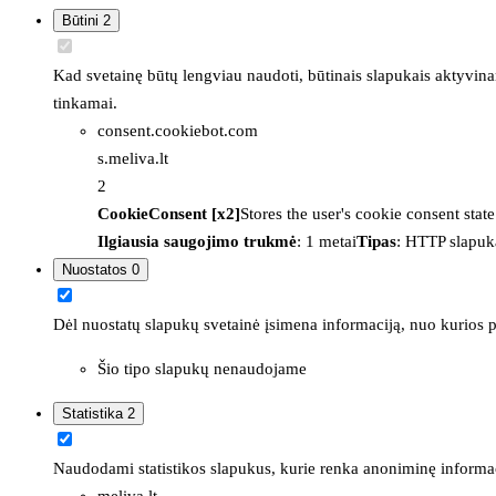
Būtini
2
Kad svetainę būtų lengviau naudoti, būtinais slapukais aktyvina
tinkamai.
consent.cookiebot.com
s.meliva.lt
2
CookieConsent [x2]
Stores the user's cookie consent stat
Ilgiausia saugojimo trukmė
: 1 metai
Tipas
: HTTP slapuk
Nuostatos
0
Dėl nuostatų slapukų svetainė įsimena informaciją, nuo kurios pr
Šio tipo slapukų nenaudojame
Statistika
2
Naudodami statistikos slapukus, kurie renka anoniminę informacija
meliva.lt