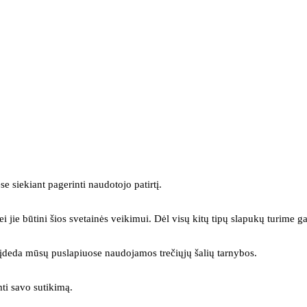
se siekiant pagerinti naudotojo patirtį.
ei jie būtini šios svetainės veikimui. Dėl visų kitų tipų slapukų turime ga
s įdeda mūsų puslapiuose naudojamos trečiųjų šalių tarnybos.
mti savo sutikimą.