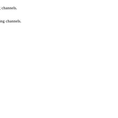
g channels.
ing channels.