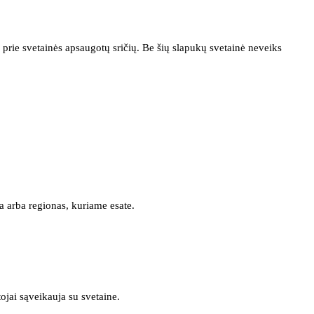
prie svetainės apsaugotų sričių. Be šių slapukų svetainė neveiks
a arba regionas, kuriame esate.
tojai sąveikauja su svetaine.