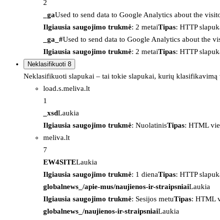
2
_ga
Used to send data to Google Analytics about the visit
Ilgiausia saugojimo trukmė
: 2 metai
Tipas
: HTTP slapuk
_ga_#
Used to send data to Google Analytics about the vis
Ilgiausia saugojimo trukmė
: 2 metai
Tipas
: HTTP slapuk
Neklasifikuoti
8
Neklasifikuoti slapukai – tai tokie slapukai, kurių klasifikavimą
load.s.meliva.lt
1
_xsd
Laukia
Ilgiausia saugojimo trukmė
: Nuolatinis
Tipas
: HTML vie
meliva.lt
7
EW4SITE
Laukia
Ilgiausia saugojimo trukmė
: 1 diena
Tipas
: HTTP slapuk
globalnews_/apie-mus/naujienos-ir-straipsniai
Laukia
Ilgiausia saugojimo trukmė
: Sesijos metu
Tipas
: HTML v
globalnews_/naujienos-ir-straipsniai
Laukia