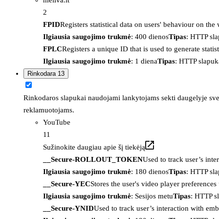
2
FPID
Registers statistical data on users' behaviour on the
Ilgiausia saugojimo trukmė
: 400 dienos
Tipas
: HTTP sl
FPLC
Registers a unique ID that is used to generate statis
Ilgiausia saugojimo trukmė
: 1 diena
Tipas
: HTTP slapuk
Rinkodara
13
Rinkodaros slapukai naudojami lankytojams sekti daugelyje sveta
reklamuotojams.
YouTube
11
Sužinokite daugiau apie šį tiekėją
__Secure-ROLLOUT_TOKEN
Used to track user’s int
Ilgiausia saugojimo trukmė
: 180 dienos
Tipas
: HTTP sl
__Secure-YEC
Stores the user's video player preferenc
Ilgiausia saugojimo trukmė
: Sesijos metu
Tipas
: HTTP s
__Secure-YNID
Used to track user’s interaction with em