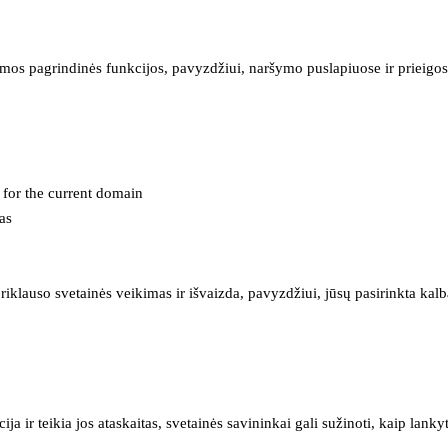
mos pagrindinės funkcijos, pavyzdžiui, naršymo puslapiuose ir prieigos 
e for the current domain
as
iklauso svetainės veikimas ir išvaizda, pavyzdžiui, jūsų pasirinkta kalb
 ir teikia jos ataskaitas, svetainės savininkai gali sužinoti, kaip lanky