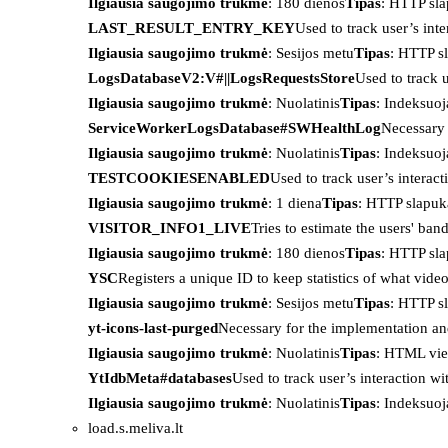
Ilgiausia saugojimo trukmė
: 180 dienos
Tipas
: HTTP sl
LAST_RESULT_ENTRY_KEY
Used to track user’s int
Ilgiausia saugojimo trukmė
: Sesijos metu
Tipas
: HTTP s
LogsDatabaseV2:V#||LogsRequestsStore
Used to track 
Ilgiausia saugojimo trukmė
: Nuolatinis
Tipas
: Indeksu
ServiceWorkerLogsDatabase#SWHealthLog
Necessary 
Ilgiausia saugojimo trukmė
: Nuolatinis
Tipas
: Indeksu
TESTCOOKIESENABLED
Used to track user’s interac
Ilgiausia saugojimo trukmė
: 1 diena
Tipas
: HTTP slapuk
VISITOR_INFO1_LIVE
Tries to estimate the users' ba
Ilgiausia saugojimo trukmė
: 180 dienos
Tipas
: HTTP sl
YSC
Registers a unique ID to keep statistics of what vid
Ilgiausia saugojimo trukmė
: Sesijos metu
Tipas
: HTTP s
yt-icons-last-purged
Necessary for the implementation an
Ilgiausia saugojimo trukmė
: Nuolatinis
Tipas
: HTML vie
YtIdbMeta#databases
Used to track user’s interaction w
Ilgiausia saugojimo trukmė
: Nuolatinis
Tipas
: Indeksu
load.s.meliva.lt