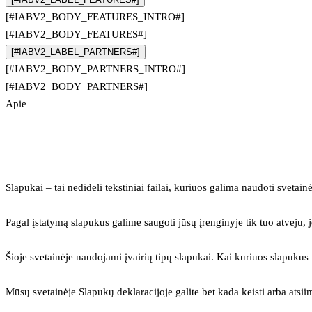
[#IABV2_BODY_FEATURES_INTRO#]
[#IABV2_BODY_FEATURES#]
[#IABV2_LABEL_PARTNERS#]
[#IABV2_BODY_PARTNERS_INTRO#]
[#IABV2_BODY_PARTNERS#]
Apie
Slapukai – tai nedideli tekstiniai failai, kuriuos galima naudoti svetainė
Pagal įstatymą slapukus galime saugoti jūsų įrenginyje tik tuo atveju, j
Šioje svetainėje naudojami įvairių tipų slapukai. Kai kuriuos slapuku
Mūsų svetainėje Slapukų deklaracijoje galite bet kada keisti arba atsii