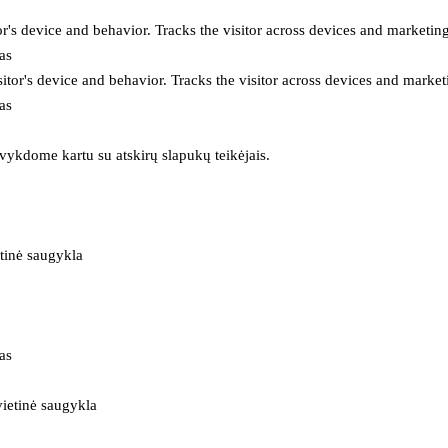
or's device and behavior. Tracks the visitor across devices and marketin
as
itor's device and behavior. Tracks the visitor across devices and market
as
 vykdome kartu su atskirų slapukų teikėjais.
tinė saugykla
as
ietinė saugykla