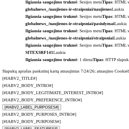
Ilgiausia saugojimo trukmė
: Sesijos metu
Tipas
: HTML v
globalnews_/naujienos-ir-straipsniai/naujienos
Laukia
Ilgiausia saugojimo trukmė
: Sesijos metu
Tipas
: HTML v
globalnews_/naujienos-ir-straipsniai/pasiulymai
Laukia
Ilgiausia saugojimo trukmė
: Sesijos metu
Tipas
: HTML v
globalnews_/naujienos-ir-straipsniai/straipsniai
Laukia
Ilgiausia saugojimo trukmė
: Sesijos metu
Tipas
: HTML v
SITEXSRF141
Laukia
Ilgiausia saugojimo trukmė
: 1 diena
Tipas
: HTTP slapuk
Slapukų aprašas paskutinį kartą atnaujintas 7/24/26; atnaujino
Cookie
[#IABV2_TITLE#]
[#IABV2_BODY_INTRO#]
[#IABV2_BODY_LEGITIMATE_INTEREST_INTRO#]
[#IABV2_BODY_PREFERENCE_INTRO#]
[#IABV2_LABEL_PURPOSES#]
[#IABV2_BODY_PURPOSES_INTRO#]
[#IABV2_BODY_PURPOSES#]
[#IABV2_LABEL_FEATURES#]