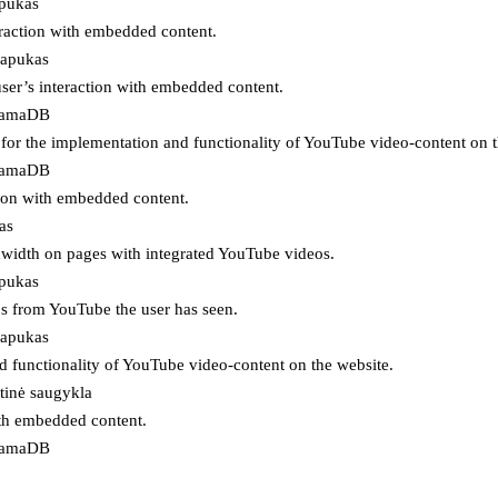
apukas
eraction with embedded content.
lapukas
user’s interaction with embedded content.
ojamaDB
for the implementation and functionality of YouTube video-content on t
ojamaDB
tion with embedded content.
as
ndwidth on pages with integrated YouTube videos.
apukas
eos from YouTube the user has seen.
lapukas
d functionality of YouTube video-content on the website.
tinė saugykla
ith embedded content.
ojamaDB