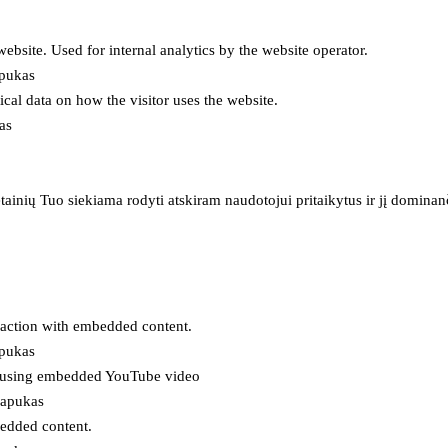
 website. Used for internal analytics by the website operator.
apukas
tical data on how the visitor uses the website.
as
inių Tuo siekiama rodyti atskiram naudotojui pritaikytus ir jį dominanči
eraction with embedded content.
apukas
es using embedded YouTube video
lapukas
bedded content.