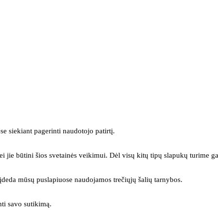
se siekiant pagerinti naudotojo patirtį.
ei jie būtini šios svetainės veikimui. Dėl visų kitų tipų slapukų turime ga
s įdeda mūsų puslapiuose naudojamos trečiųjų šalių tarnybos.
mti savo sutikimą.