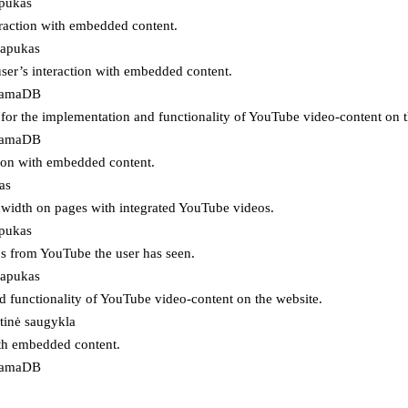
apukas
eraction with embedded content.
lapukas
user’s interaction with embedded content.
ojamaDB
for the implementation and functionality of YouTube video-content on t
ojamaDB
tion with embedded content.
as
ndwidth on pages with integrated YouTube videos.
apukas
eos from YouTube the user has seen.
lapukas
d functionality of YouTube video-content on the website.
tinė saugykla
ith embedded content.
ojamaDB