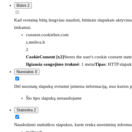
Būtini
2
Kad svetainę būtų lengviau naudoti, būtinais slapukais aktyvina
tinkamai.
consent.cookiebot.com
s.meliva.lt
2
CookieConsent [x2]
Stores the user's cookie consent stat
Ilgiausia saugojimo trukmė
: 1 metai
Tipas
: HTTP slapuk
Nuostatos
0
Dėl nuostatų slapukų svetainė įsimena informaciją, nuo kurios pr
Šio tipo slapukų nenaudojame
Statistika
2
Naudodami statistikos slapukus, kurie renka anoniminę informacija
meliva.lt