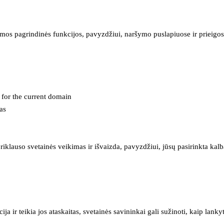
mos pagrindinės funkcijos, pavyzdžiui, naršymo puslapiuose ir prieigos 
e for the current domain
as
iklauso svetainės veikimas ir išvaizda, pavyzdžiui, jūsų pasirinkta kalb
 ir teikia jos ataskaitas, svetainės savininkai gali sužinoti, kaip lanky