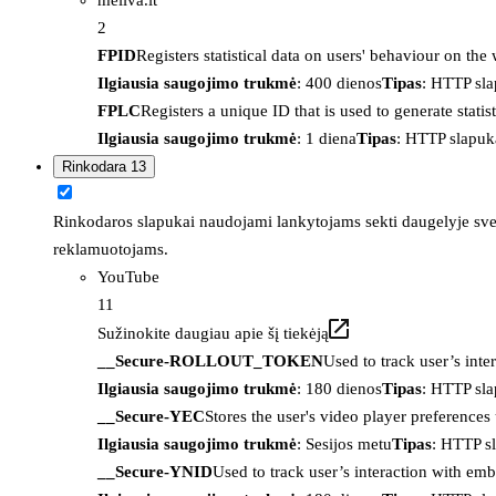
2
FPID
Registers statistical data on users' behaviour on the
Ilgiausia saugojimo trukmė
: 400 dienos
Tipas
: HTTP sl
FPLC
Registers a unique ID that is used to generate statis
Ilgiausia saugojimo trukmė
: 1 diena
Tipas
: HTTP slapuk
Rinkodara
13
Rinkodaros slapukai naudojami lankytojams sekti daugelyje sveta
reklamuotojams.
YouTube
11
Sužinokite daugiau apie šį tiekėją
__Secure-ROLLOUT_TOKEN
Used to track user’s int
Ilgiausia saugojimo trukmė
: 180 dienos
Tipas
: HTTP sl
__Secure-YEC
Stores the user's video player preferenc
Ilgiausia saugojimo trukmė
: Sesijos metu
Tipas
: HTTP s
__Secure-YNID
Used to track user’s interaction with em