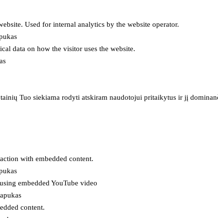
 website. Used for internal analytics by the website operator.
apukas
tical data on how the visitor uses the website.
as
inių Tuo siekiama rodyti atskiram naudotojui pritaikytus ir jį dominanči
eraction with embedded content.
apukas
es using embedded YouTube video
lapukas
bedded content.