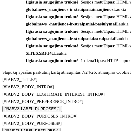
Ilgiausia saugojimo trukmė
: Sesijos metu
Tipas
: HTML v
globalnews_/naujienos-ir-straipsniai/naujienos
Laukia
Ilgiausia saugojimo trukmė
: Sesijos metu
Tipas
: HTML v
globalnews_/naujienos-ir-straipsniai/pasiulymai
Laukia
Ilgiausia saugojimo trukmė
: Sesijos metu
Tipas
: HTML v
globalnews_/naujienos-ir-straipsniai/straipsniai
Laukia
Ilgiausia saugojimo trukmė
: Sesijos metu
Tipas
: HTML v
SITEXSRF141
Laukia
Ilgiausia saugojimo trukmė
: 1 diena
Tipas
: HTTP slapuk
Slapukų aprašas paskutinį kartą atnaujintas 7/24/26; atnaujino
Cookie
[#IABV2_TITLE#]
[#IABV2_BODY_INTRO#]
[#IABV2_BODY_LEGITIMATE_INTEREST_INTRO#]
[#IABV2_BODY_PREFERENCE_INTRO#]
[#IABV2_LABEL_PURPOSES#]
[#IABV2_BODY_PURPOSES_INTRO#]
[#IABV2_BODY_PURPOSES#]
[#IABV2_LABEL_FEATURES#]