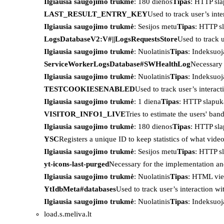
Ilgiausia saugojimo trukmė
: 180 dienos
Tipas
: HTTP sl
LAST_RESULT_ENTRY_KEY
Used to track user’s int
Ilgiausia saugojimo trukmė
: Sesijos metu
Tipas
: HTTP s
LogsDatabaseV2:V#||LogsRequestsStore
Used to track 
Ilgiausia saugojimo trukmė
: Nuolatinis
Tipas
: Indeksu
ServiceWorkerLogsDatabase#SWHealthLog
Necessary 
Ilgiausia saugojimo trukmė
: Nuolatinis
Tipas
: Indeksu
TESTCOOKIESENABLED
Used to track user’s interac
Ilgiausia saugojimo trukmė
: 1 diena
Tipas
: HTTP slapuk
VISITOR_INFO1_LIVE
Tries to estimate the users' ba
Ilgiausia saugojimo trukmė
: 180 dienos
Tipas
: HTTP sl
YSC
Registers a unique ID to keep statistics of what vid
Ilgiausia saugojimo trukmė
: Sesijos metu
Tipas
: HTTP s
yt-icons-last-purged
Necessary for the implementation an
Ilgiausia saugojimo trukmė
: Nuolatinis
Tipas
: HTML vie
YtIdbMeta#databases
Used to track user’s interaction w
Ilgiausia saugojimo trukmė
: Nuolatinis
Tipas
: Indeksu
load.s.meliva.lt