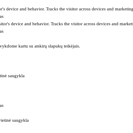
or's device and behavior. Tracks the visitor across devices and marketin
as
itor's device and behavior. Tracks the visitor across devices and market
as
 vykdome kartu su atskirų slapukų teikėjais.
tinė saugykla
as
ietinė saugykla