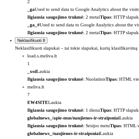
2
_ga
Used to send data to Google Analytics about the visit
Ilgiausia saugojimo trukmė
: 2 metai
Tipas
: HTTP slapuk
_ga_#
Used to send data to Google Analytics about the vis
Ilgiausia saugojimo trukmė
: 2 metai
Tipas
: HTTP slapuk
Neklasifikuoti
8
Neklasifikuoti slapukai – tai tokie slapukai, kurių klasifikavimą
load.s.meliva.lt
1
_xsd
Laukia
Ilgiausia saugojimo trukmė
: Nuolatinis
Tipas
: HTML vie
meliva.lt
7
EW4SITE
Laukia
Ilgiausia saugojimo trukmė
: 1 diena
Tipas
: HTTP slapuk
globalnews_/apie-mus/naujienos-ir-straipsniai
Laukia
Ilgiausia saugojimo trukmė
: Sesijos metu
Tipas
: HTML v
globalnews_/naujienos-ir-straipsniai
Laukia