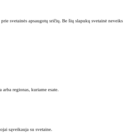
prie svetainės apsaugotų sričių. Be šių slapukų svetainė neveiks
a arba regionas, kuriame esate.
tojai sąveikauja su svetaine.