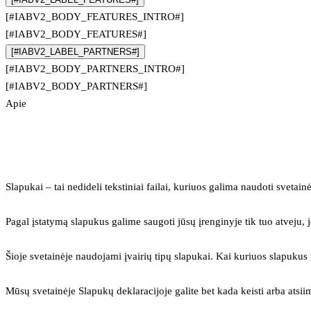
[#IABV2_BODY_FEATURES_INTRO#]
[#IABV2_BODY_FEATURES#]
[#IABV2_LABEL_PARTNERS#]
[#IABV2_BODY_PARTNERS_INTRO#]
[#IABV2_BODY_PARTNERS#]
Apie
Slapukai – tai nedideli tekstiniai failai, kuriuos galima naudoti svetainė
Pagal įstatymą slapukus galime saugoti jūsų įrenginyje tik tuo atveju, j
Šioje svetainėje naudojami įvairių tipų slapukai. Kai kuriuos slapuku
Mūsų svetainėje Slapukų deklaracijoje galite bet kada keisti arba atsii