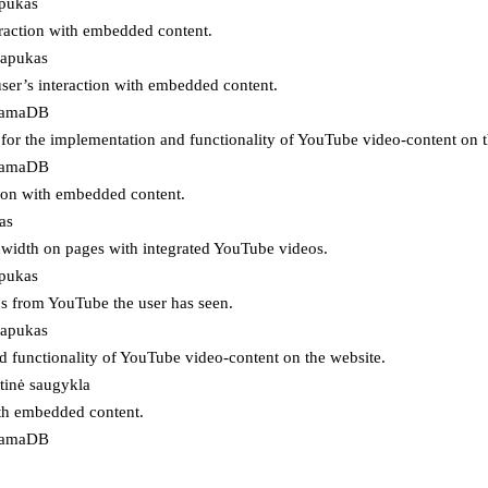
apukas
eraction with embedded content.
lapukas
user’s interaction with embedded content.
ojamaDB
for the implementation and functionality of YouTube video-content on t
ojamaDB
tion with embedded content.
as
ndwidth on pages with integrated YouTube videos.
apukas
eos from YouTube the user has seen.
lapukas
d functionality of YouTube video-content on the website.
tinė saugykla
ith embedded content.
ojamaDB