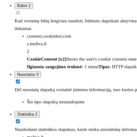
Būtini
2
Kad svetainę būtų lengviau naudoti, būtinais slapukais aktyvina
tinkamai.
consent.cookiebot.com
s.meliva.lt
2
CookieConsent [x2]
Stores the user's cookie consent stat
Ilgiausia saugojimo trukmė
: 1 metai
Tipas
: HTTP slapuk
Nuostatos
0
Dėl nuostatų slapukų svetainė įsimena informaciją, nuo kurios pr
Šio tipo slapukų nenaudojame
Statistika
2
Naudodami statistikos slapukus, kurie renka anoniminę informacija
meliva.lt