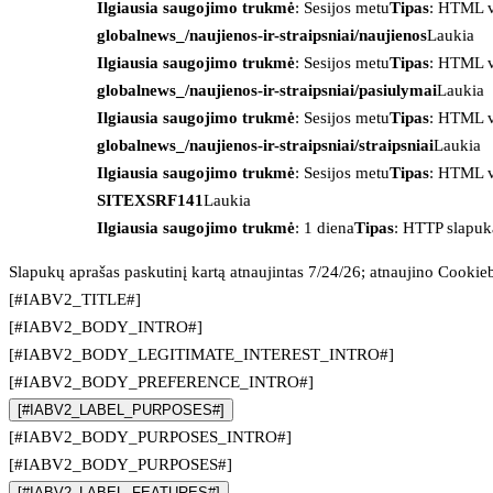
Ilgiausia saugojimo trukmė
: Sesijos metu
Tipas
: HTML v
globalnews_/naujienos-ir-straipsniai/naujienos
Laukia
Ilgiausia saugojimo trukmė
: Sesijos metu
Tipas
: HTML v
globalnews_/naujienos-ir-straipsniai/pasiulymai
Laukia
Ilgiausia saugojimo trukmė
: Sesijos metu
Tipas
: HTML v
globalnews_/naujienos-ir-straipsniai/straipsniai
Laukia
Ilgiausia saugojimo trukmė
: Sesijos metu
Tipas
: HTML v
SITEXSRF141
Laukia
Ilgiausia saugojimo trukmė
: 1 diena
Tipas
: HTTP slapuk
Slapukų aprašas paskutinį kartą atnaujintas 7/24/26; atnaujino
Cookie
[#IABV2_TITLE#]
[#IABV2_BODY_INTRO#]
[#IABV2_BODY_LEGITIMATE_INTEREST_INTRO#]
[#IABV2_BODY_PREFERENCE_INTRO#]
[#IABV2_LABEL_PURPOSES#]
[#IABV2_BODY_PURPOSES_INTRO#]
[#IABV2_BODY_PURPOSES#]
[#IABV2_LABEL_FEATURES#]