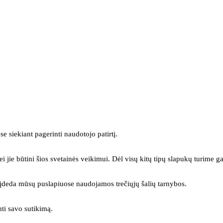
se siekiant pagerinti naudotojo patirtį.
ei jie būtini šios svetainės veikimui. Dėl visų kitų tipų slapukų turime ga
s įdeda mūsų puslapiuose naudojamos trečiųjų šalių tarnybos.
mti savo sutikimą.