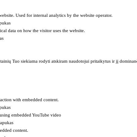
 website. Used for internal analytics by the website operator.
apukas
tical data on how the visitor uses the website.
as
inių Tuo siekiama rodyti atskiram naudotojui pritaikytus ir jį dominanči
eraction with embedded content.
apukas
es using embedded YouTube video
lapukas
bedded content.