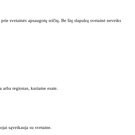
prie svetainės apsaugotų sričių. Be šių slapukų svetainė neveiks
a arba regionas, kuriame esate.
tojai sąveikauja su svetaine.