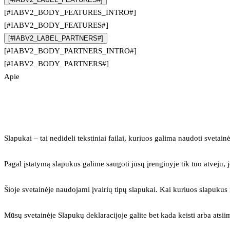
[#IABV2_BODY_FEATURES_INTRO#]
[#IABV2_BODY_FEATURES#]
[#IABV2_LABEL_PARTNERS#]
[#IABV2_BODY_PARTNERS_INTRO#]
[#IABV2_BODY_PARTNERS#]
Apie
Slapukai – tai nedideli tekstiniai failai, kuriuos galima naudoti svetainė
Pagal įstatymą slapukus galime saugoti jūsų įrenginyje tik tuo atveju, j
Šioje svetainėje naudojami įvairių tipų slapukai. Kai kuriuos slapuku
Mūsų svetainėje Slapukų deklaracijoje galite bet kada keisti arba atsii