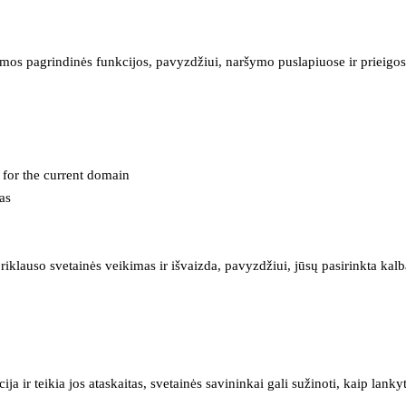
mos pagrindinės funkcijos, pavyzdžiui, naršymo puslapiuose ir prieigos 
e for the current domain
as
iklauso svetainės veikimas ir išvaizda, pavyzdžiui, jūsų pasirinkta kalb
 ir teikia jos ataskaitas, svetainės savininkai gali sužinoti, kaip lanky