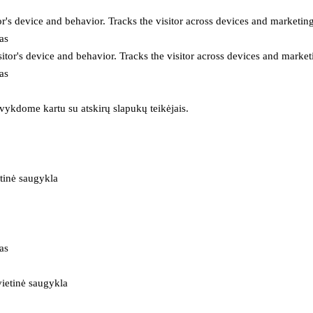
or's device and behavior. Tracks the visitor across devices and marketin
as
itor's device and behavior. Tracks the visitor across devices and market
as
 vykdome kartu su atskirų slapukų teikėjais.
tinė saugykla
as
ietinė saugykla