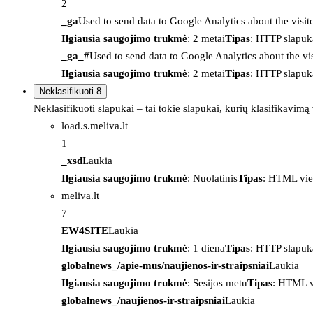
2
_ga
Used to send data to Google Analytics about the visit
Ilgiausia saugojimo trukmė
: 2 metai
Tipas
: HTTP slapuk
_ga_#
Used to send data to Google Analytics about the vis
Ilgiausia saugojimo trukmė
: 2 metai
Tipas
: HTTP slapuk
Neklasifikuoti
8
Neklasifikuoti slapukai – tai tokie slapukai, kurių klasifikavimą
load.s.meliva.lt
1
_xsd
Laukia
Ilgiausia saugojimo trukmė
: Nuolatinis
Tipas
: HTML vie
meliva.lt
7
EW4SITE
Laukia
Ilgiausia saugojimo trukmė
: 1 diena
Tipas
: HTTP slapuk
globalnews_/apie-mus/naujienos-ir-straipsniai
Laukia
Ilgiausia saugojimo trukmė
: Sesijos metu
Tipas
: HTML v
globalnews_/naujienos-ir-straipsniai
Laukia