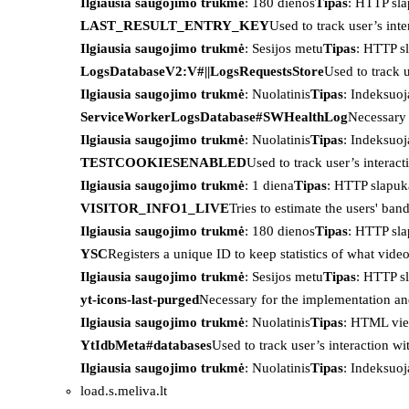
Ilgiausia saugojimo trukmė
: 180 dienos
Tipas
: HTTP sl
LAST_RESULT_ENTRY_KEY
Used to track user’s int
Ilgiausia saugojimo trukmė
: Sesijos metu
Tipas
: HTTP s
LogsDatabaseV2:V#||LogsRequestsStore
Used to track 
Ilgiausia saugojimo trukmė
: Nuolatinis
Tipas
: Indeksu
ServiceWorkerLogsDatabase#SWHealthLog
Necessary 
Ilgiausia saugojimo trukmė
: Nuolatinis
Tipas
: Indeksu
TESTCOOKIESENABLED
Used to track user’s interac
Ilgiausia saugojimo trukmė
: 1 diena
Tipas
: HTTP slapuk
VISITOR_INFO1_LIVE
Tries to estimate the users' ba
Ilgiausia saugojimo trukmė
: 180 dienos
Tipas
: HTTP sl
YSC
Registers a unique ID to keep statistics of what vid
Ilgiausia saugojimo trukmė
: Sesijos metu
Tipas
: HTTP s
yt-icons-last-purged
Necessary for the implementation an
Ilgiausia saugojimo trukmė
: Nuolatinis
Tipas
: HTML vie
YtIdbMeta#databases
Used to track user’s interaction w
Ilgiausia saugojimo trukmė
: Nuolatinis
Tipas
: Indeksu
load.s.meliva.lt