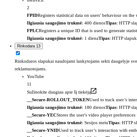
2
FPID
Registers statistical data on users' behaviour on the
Ilgiausia saugojimo trukmė
: 400 dienos
Tipas
: HTTP sl
FPLC
Registers a unique ID that is used to generate statis
Ilgiausia saugojimo trukmė
: 1 diena
Tipas
: HTTP slapuk
Rinkodara
13
Rinkodaros slapukai naudojami lankytojams sekti daugelyje sveta
reklamuotojams.
YouTube
11
Sužinokite daugiau apie šį tiekėją
__Secure-ROLLOUT_TOKEN
Used to track user’s int
Ilgiausia saugojimo trukmė
: 180 dienos
Tipas
: HTTP sl
__Secure-YEC
Stores the user's video player preferenc
Ilgiausia saugojimo trukmė
: Sesijos metu
Tipas
: HTTP s
__Secure-YNID
Used to track user’s interaction with em